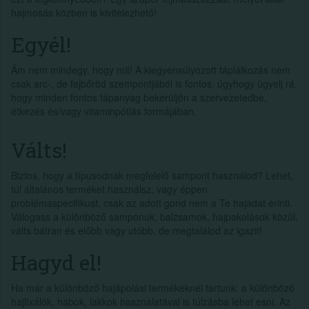
hajmosás közben is kivitelezhető!
Egyél!
Ám nem mindegy, hogy mit! A kiegyensúlyozott táplálkozás nem
csak arc-, de fejbőröd szempontjából is fontos, úgyhogy ügyelj rá,
hogy minden fontos tápanyag bekerüljön a szervezetedbe,
étkezés és/vagy vitaminpótlás formájában.
Válts!
Biztos, hogy a típusodnak megfelelő sampont használod? Lehet,
túl általános terméket használsz, vagy éppen
problémaspecifikust, csak az adott gond nem a Te hajadat érinti.
Válogass a különböző samponok, balzsamok, hajpakolások közül,
válts bátran és előbb vagy utóbb, de megtalálod az igazit!
Hagyd el!
Ha már a különböző hajápolási termékeknél tartunk: a különböző
hajfixálók, habok, lakkok használatával is túlzásba lehet esni. Az