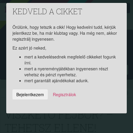
PROAKTIV
direkt
KEDVELD A CIKKET
a szerencsések klubja
| 2011 óta
Örülünk, hogy tetszik a cikk! Hogy kedvelni tudd, kérjük
jelentkezz be, ha már klubtag vagy. Ha még nem, akkor
Garantált ajándékért és
regisztrálj ingyenesen.
Ez azért jó neked,
pénznyereményért regisztrálj
mert a kedvelésednek megfelelő cikkeket fogunk
ingyen!
írni.
mert a nyereményjátékban ingyenesen részt
?
vehetsz és pénzt nyerhetsz.
mert garantált ajándékokat adunk.
2022.08.01. 10:50:04
8403
257
Bejelentkezem
Regisztrálok
VISZKETŐ FEJBŐR? –
TEHETSZ ELLENE!