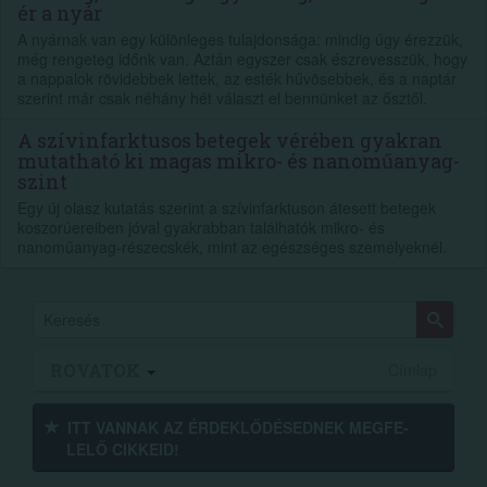
ér a nyár
A nyárnak van egy különleges tulajdonsága: mindig úgy érezzük,
még rengeteg időnk van. Aztán egyszer csak észrevesszük, hogy
a nappalok rövidebbek lettek, az esték hűvösebbek, és a naptár
szerint már csak néhány hét választ el bennünket az ősztől.
A szívinfarktusos betegek vérében gyakran
mutatható ki magas mikro- és nanoműanyag-
szint
Egy új olasz kutatás szerint a szívinfarktuson átesett betegek
koszorúereiben jóval gyakrabban találhatók mikro- és
nanoműanyag-részecskék, mint az egészséges személyeknél.
ROVATOK
Címlap
ITT VANNAK AZ ÉRDEK­LŐDÉ­SEDNEK MEGFE­
LELŐ CIKKEID!