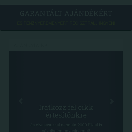
GARANTÁLT AJÁNDÉKÉRT
ÉS PÉNZNYEREMÉNYÉRT REGISZTRÁLJ INGYEN!
AJÁNLATAINK
Fa
Oszd me
Iratkozz fel cikk
+1.0
értesítőnkre
-nyeremény növe
a sorsolás napjá
vasásukkal naponta 2000 Ft-tal is
megosztási lehető
növelheted egyenlegedet!