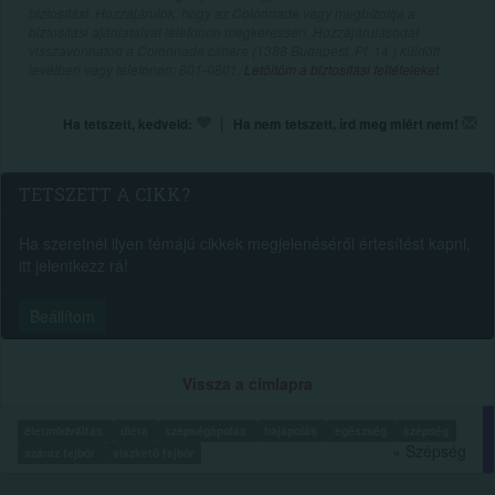
biztosítást. Hozzájárulok, hogy az Colonnade vagy megbízottja a
biztosítási ajánlataival telefonon megkeressen. Hozzájárulásodat
visszavonhatod a Colonnade címére (1388 Budapest, Pf. 14.) küldött
levélben vagy telefonon: 801-0801.
Letöltöm a biztosítási feltételeket.
|
Ha tetszett, kedveld:
Ha nem tetszett, írd meg miért nem!
TETSZETT A CIKK?
Ha szeretnél ilyen témájú cikkek megjelenéséről értesítést kapni,
itt jelentkezz rá!
Beállítom
Vissza a címlapra
életmódváltás
diéta
szépségápolás
hajápolás
egészség
szépség
» Szépség
száraz fejbőr
viszkető fejbőr