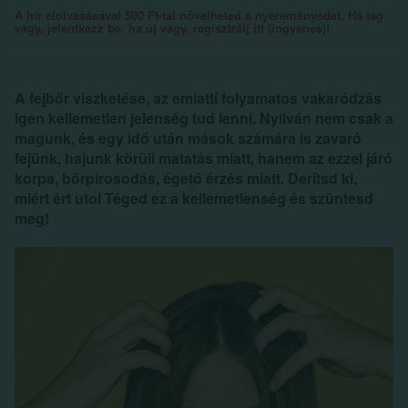
A hír elolvasásával 500 Ft-tal növelheted a nyereményedet. Ha tag
vagy, jelentkezz be, ha új vagy, regisztrálj itt (ingyenes)!
A fejbőr viszketése, az emiatti folyamatos vakaródzás
igen kellemetlen jelenség tud lenni. Nyilván nem csak a
magunk, és egy idő után mások számára is zavaró
fejünk, hajunk körüli matatás miatt, hanem az ezzel járó
korpa, bőrpirosodás, égető érzés miatt. Derítsd ki,
miért ért utol Téged ez a kellemetlenség és szüntesd
meg!