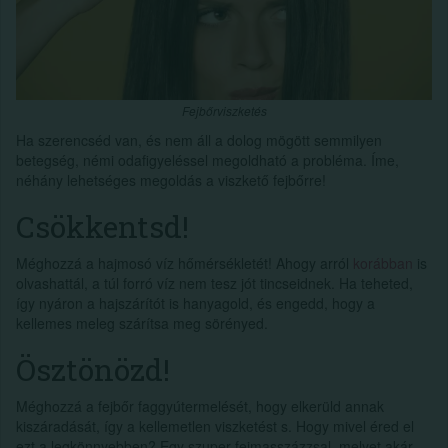
Fejbőrviszketés
Ha szerencséd van, és nem áll a dolog mögött semmilyen
betegség, némi odafigyeléssel megoldható a probléma. Íme,
néhány lehetséges megoldás a viszkető fejbőrre!
Csökkentsd!
Méghozzá a hajmosó víz hőmérsékletét! Ahogy arról
korábban
is
olvashattál, a túl forró víz nem tesz jót tincseidnek. Ha teheted,
így nyáron a hajszárítót is hanyagold, és engedd, hogy a
kellemes meleg szárítsa meg sörényed.
Ösztönözd!
Méghozzá a fejbőr faggyútermelését, hogy elkerüld annak
kiszáradását, így a kellemetlen viszketést s. Hogy mivel éred el
ezt a legkönnyebben? Egy szuper fejmasszázzsal, melyet akár