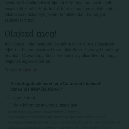
ezekben lévő alkohol szárítja a fejbőrt, így nem igazán kell
ecsetelnünk, mi történik fejünk bőrével napi használat esetén.
Inkább csak akkor nyúlj ezen termékek után, ha nagyon
szükségét érzed.
Olajozd meg!
Az olívaolaj, mint hajápoló, csodákra lehet képes a kiszáradt
fejbőrrel! Este masszírozd be a fejbőrödbe, és hagyd hatni egy
éjszakát. Csavarj egy törcsit a fejedre, így elkerülheted, hogy
olajfoltos legyen a párnád.
Forrás:
brigitte.de
A klubtagoknak most jár a Colonnade baleset-
biztosítás INGYEN. Kéred?
Igen, kérem
Nem kérem az ingyenes biztosítást
A kötvényt egy héten belül küldjük e-mailen a
neked@proaktivdirekt.com címről. Kérjük tedd ezt a címet a
leveleződ címjegyzékébe, hogy megkapd. Elolvastam és elfogadom a
, igénylem az ingyenes Colonnade baleset-
biztosítási feltételeket