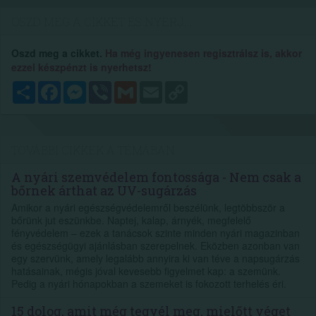
OSZD MEG A CIKKET ÉS NYERJ...
Oszd meg a cikket.
Ha még ingyenesen regisztrálsz is, akkor
ezzel készpénzt is nyerhetsz!
Megosztás
Facebook
Messenger
Viber
Gmail
Email
Copy
Link
TOVÁBBI CIKKEK A TÉMÁBAN
A nyári szemvédelem fontossága - Nem csak a
bőrnek árthat az UV-sugárzás
Amikor a nyári egészségvédelemről beszélünk, legtöbbször a
bőrünk jut eszünkbe. Naptej, kalap, árnyék, megfelelő
fényvédelem – ezek a tanácsok szinte minden nyári magazinban
és egészségügyi ajánlásban szerepelnek. Eközben azonban van
egy szervünk, amely legalább annyira ki van téve a napsugárzás
hatásainak, mégis jóval kevesebb figyelmet kap: a szemünk.
Pedig a nyári hónapokban a szemeket is fokozott terhelés éri.
15 dolog, amit még tegyél meg, mielőtt véget