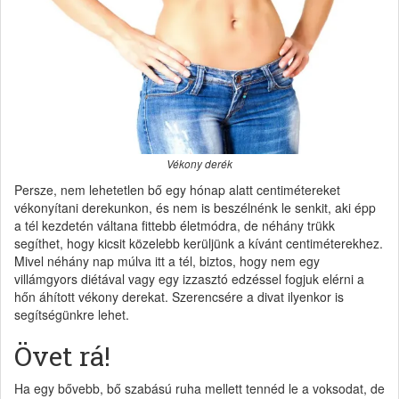
Vékony derék
Persze, nem lehetetlen bő egy hónap alatt centimétereket
vékonyítani derekunkon, és nem is beszélnénk le senkit, aki épp
a tél kezdetén váltana fittebb életmódra, de néhány trükk
segíthet, hogy kicsit közelebb kerüljünk a kívánt centiméterekhez.
Mivel néhány nap múlva itt a tél, biztos, hogy nem egy
villámgyors diétával vagy egy izzasztó edzéssel fogjuk elérni a
hőn áhított vékony derekat. Szerencsére a divat ilyenkor is
segítségünkre lehet.
Övet rá!
Ha egy bővebb, bő szabású ruha mellett tennéd le a voksodat, de