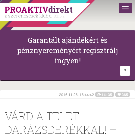
PROAKTIV
direkt
a szerencsések klubja
| 2011 óta
Garantált ajándékért és
pénznyereményért regisztrálj
ingyen!
?
2016.11.26. 16:44:42
14135
365
VÁRD A TELET
DARÁZSDERÉKKAL! –