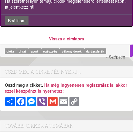
Ha szeretnél ilyen témájú cikkek megjelenéséről értesítést kapni,
itt jelentkezz rá!
Beállítom
Vissza a címlapra
diéta
divat
sport
egészség
vékony derék
darázsderék
» Szépség
OSZD MEG A CIKKET ÉS NYERJ...
Oszd meg a cikket.
Ha még ingyenesen regisztrálsz is, akkor
ezzel készpénzt is nyerhetsz!
Megosztás
Facebook
Messenger
Viber
Gmail
Email
Copy
Link
TOVÁBBI CIKKEK A TÉMÁBAN