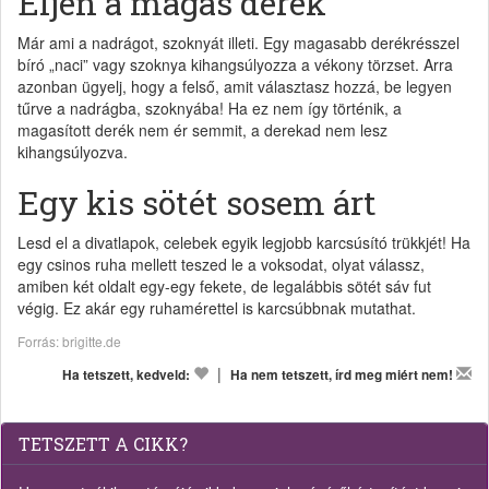
Éljen a magas derék
Már ami a nadrágot, szoknyát illeti. Egy magasabb derékrésszel
bíró „naci” vagy szoknya kihangsúlyozza a vékony törzset. Arra
azonban ügyelj, hogy a felső, amit választasz hozzá, be legyen
tűrve a nadrágba, szoknyába! Ha ez nem így történik, a
magasított derék nem ér semmit, a derekad nem lesz
kihangsúlyozva.
Egy kis sötét sosem árt
Lesd el a divatlapok, celebek egyik legjobb karcsúsító trükkjét! Ha
egy csinos ruha mellett teszed le a voksodat, olyat válassz,
amiben két oldalt egy-egy fekete, de legalábbis sötét sáv fut
végig. Ez akár egy ruhamérettel is karcsúbbnak mutathat.
Forrás: brigitte.de
|
Ha tetszett, kedveld:
Ha nem tetszett, írd meg miért nem!
TETSZETT A CIKK?