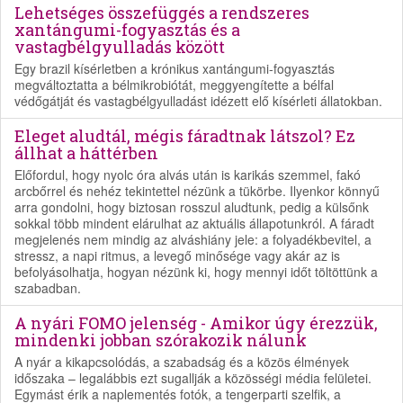
Lehetséges összefüggés a rendszeres
xantángumi-fogyasztás és a
vastagbélgyulladás között
Egy brazil kísérletben a krónikus xantángumi-fogyasztás
megváltoztatta a bélmikrobiótát, meggyengítette a bélfal
védőgátját és vastagbélgyulladást idézett elő kísérleti állatokban.
Eleget aludtál, mégis fáradtnak látszol? Ez
állhat a háttérben
Előfordul, hogy nyolc óra alvás után is karikás szemmel, fakó
arcbőrrel és nehéz tekintettel nézünk a tükörbe. Ilyenkor könnyű
arra gondolni, hogy biztosan rosszul aludtunk, pedig a külsőnk
sokkal több mindent elárulhat az aktuális állapotunkról. A fáradt
megjelenés nem mindig az alváshiány jele: a folyadékbevitel, a
stressz, a napi ritmus, a levegő minősége vagy akár az is
befolyásolhatja, hogyan nézünk ki, hogy mennyi időt töltöttünk a
szabadban.
A nyári FOMO jelenség - Amikor úgy érezzük,
mindenki jobban szórakozik nálunk
A nyár a kikapcsolódás, a szabadság és a közös élmények
időszaka – legalábbis ezt sugallják a közösségi média felületei.
Egymást érik a naplementés fotók, a tengerparti szelfik, a