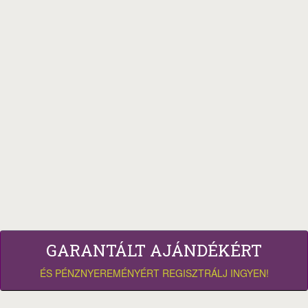
GARANTÁLT AJÁNDÉKÉRT
ÉS PÉNZNYEREMÉNYÉRT REGISZTRÁLJ INGYEN!