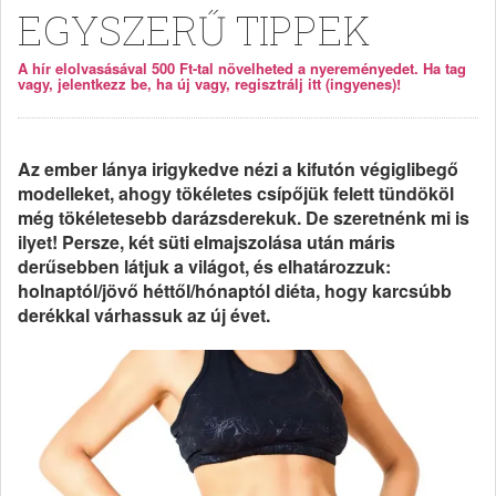
EGYSZERŰ TIPPEK
A hír elolvasásával 500 Ft-tal növelheted a nyereményedet. Ha tag
vagy, jelentkezz be, ha új vagy, regisztrálj itt (ingyenes)!
Az ember lánya irigykedve nézi a kifutón végiglibegő
modelleket, ahogy tökéletes csípőjük felett tündököl
még tökéletesebb darázsderekuk. De szeretnénk mi is
ilyet! Persze, két süti elmajszolása után máris
derűsebben látjuk a világot, és elhatározzuk:
holnaptól/jövő héttől/hónaptól diéta, hogy karcsúbb
derékkal várhassuk az új évet.