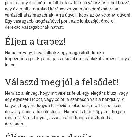
pont a nagyobb méret miatt tartasz tőle, jó választás lehet hozzá
egy öv, amit a derekad köré csavarva, máris darázsderekat
varázsolhatsz magadnak. Arra ügyelj, hogy az öv vékony legyen!
Egy vastagabb kiegészítővel pont az ellenkezőjét éred el,
derekad vastagabbnak hathat.
Éljen a trapéz!
Ha bátor vagy, bevállalhatsz egy magasított derekú
trapéznadrágot. Egy magassarkúval remek alakot varázsol egy a
fazon.
Válaszd meg jól a felsődet!
Nem az a lényeg, hogy mit viselsz felül, egy elegáns blúzt, vagy
egy egyszerű topot, vagy pólót, a szabáson van a hangsúly. A
lényeg, hogy ne legyen túl rövid a felsőrész, mert ezzel csak
összenyomod a felsőtestedet. Ha arra is tudsz ügyelni, hogy a
ruha ujja ¾-es legyen, azzal tovább hangsúlyozhatod a
derekadat.