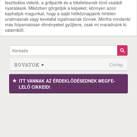
fesztiválos videók, a grillpartik és a tökéletesnek tűnő családi
nyaralások. Miközben görgetjük a képeket, könnyen azon
kaphatjuk magunkat, hogy a saját hétköznapjaink hirtelen
unalmasnak vagy kevésbé izgalmasnak tűnnek. Mintha mindenki
más folyamatosan élményeket gyűjtene, csak mi maradnánk ki
valamiből.
ROVATOK
Címlap
ITT VANNAK AZ ÉRDEK­LŐDÉ­SEDNEK MEGFE­
LELŐ CIKKEID!