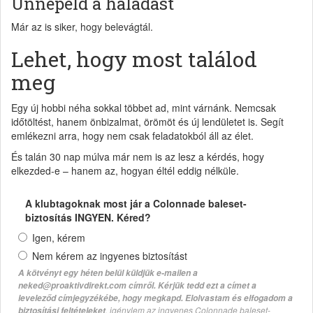
Ünnepeld a haladást
Már az is siker, hogy belevágtál.
Lehet, hogy most találod
meg
Egy új hobbi néha sokkal többet ad, mint várnánk. Nemcsak
időtöltést, hanem önbizalmat, örömöt és új lendületet is. Segít
emlékezni arra, hogy nem csak feladatokból áll az élet.
És talán 30 nap múlva már nem is az lesz a kérdés, hogy
elkezded-e – hanem az, hogyan éltél eddig nélküle.
A klubtagoknak most jár a Colonnade baleset-
biztosítás INGYEN. Kéred?
Igen, kérem
Nem kérem az ingyenes biztosítást
A kötvényt egy héten belül küldjük e-mailen a
neked@proaktivdirekt.com címről. Kérjük tedd ezt a címet a
leveleződ címjegyzékébe, hogy megkapd. Elolvastam és elfogadom a
, igénylem az ingyenes Colonnade baleset-
biztosítási feltételeket