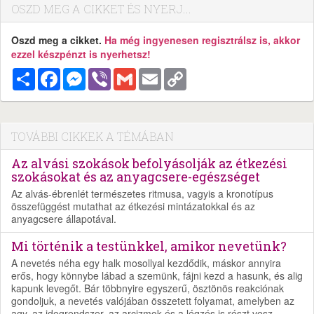
OSZD MEG A CIKKET ÉS NYERJ...
Oszd meg a cikket.
Ha még ingyenesen regisztrálsz is, akkor
ezzel készpénzt is nyerhetsz!
Megosztás
Facebook
Messenger
Viber
Gmail
Email
Copy
Link
TOVÁBBI CIKKEK A TÉMÁBAN
Az alvási szokások befolyásolják az étkezési
szokásokat és az anyagcsere-egészséget
Az alvás-ébrenlét természetes ritmusa, vagyis a kronotípus
összefüggést mutathat az étkezési mintázatokkal és az
anyagcsere állapotával.
Mi történik a testünkkel, amikor nevetünk?
A nevetés néha egy halk mosollyal kezdődik, máskor annyira
erős, hogy könnybe lábad a szemünk, fájni kezd a hasunk, és alig
kapunk levegőt. Bár többnyire egyszerű, ösztönös reakciónak
gondoljuk, a nevetés valójában összetett folyamat, amelyben az
agy, az idegrendszer, az arcizmok és a légzés is részt vesz.