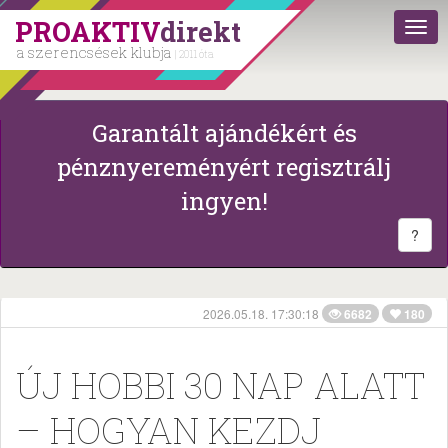
PROAKTIV
direkt
a szerencsések klubja
| 2011 óta
Garantált ajándékért és
pénznyereményért regisztrálj
ingyen!
?
2026.05.18. 17:30:18
6682
180
ÚJ HOBBI 30 NAP ALATT
– HOGYAN KEZDJ