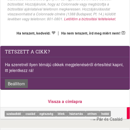
biztosítást. Hozzájárulok, hogy az Colonnade vagy megbízottja a
biztosítási ajánlataival telefonon megkeressen. Hozzájárulásodat
visszavonhatod a Colonnade címére (1388 Budapest, Pf. 14.) küldött
levélben vagy telefonon: 801-0801.
Letöltöm a biztosítási feltételeket.
|
Ha tetszett, kedveld:
Ha nem tetszett, írd meg miért nem!
TETSZETT A CIKK?
Ha szeretnél ilyen témájú cikkek megjelenéséről értesítést kapni,
itt jelentkezz rá!
Beállítom
Vissza a címlapra
szabadidő
család
egészség
lélek
háztartás
otthon
hobbi
» Pár és Család