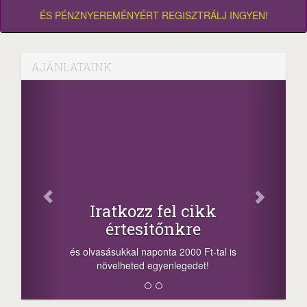
ÉS PÉNZNYEREMÉNYÉRT REGISZTRÁLJ INGYEN!
AJÁNLATAINK
Facebook
Oszd meg cikkeinket
+1.000.000 Ft...
-nyeremény növelés jár a szerencsésnek
a sorsolás napján! A cikkek alján találsz
megosztási lehetőséget. Lájkolj is minket!