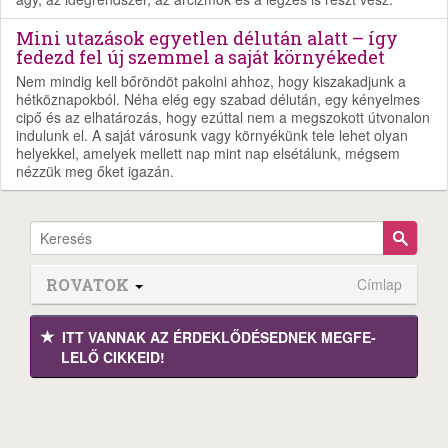
Mini utazások egyetlen délután alatt – így
fedezd fel új szemmel a saját környékedet
Nem mindig kell bőröndöt pakolni ahhoz, hogy kiszakadjunk a
hétköznapokból. Néha elég egy szabad délután, egy kényelmes
cipő és az elhatározás, hogy ezúttal nem a megszokott útvonalon
indulunk el. A saját városunk vagy környékünk tele lehet olyan
helyekkel, amelyek mellett nap mint nap elsétálunk, mégsem
nézzük meg őket igazán.
ROVATOK
Címlap
ITT VANNAK AZ ÉRDEK­LŐDÉ­SEDNEK MEGFE­
LELŐ CIKKEID!