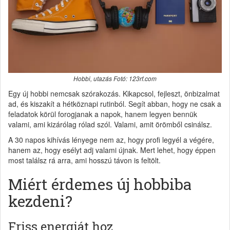
Hobbi, utazás Fotó: 123rf.com
Egy új hobbi nemcsak szórakozás. Kikapcsol, fejleszt, önbizalmat
ad, és kiszakít a hétköznapi rutinból. Segít abban, hogy ne csak a
feladatok körül forogjanak a napok, hanem legyen bennük
valami, ami kizárólag rólad szól. Valami, amit örömből csinálsz.
A 30 napos kihívás lényege nem az, hogy profi legyél a végére,
hanem az, hogy esélyt adj valami újnak. Mert lehet, hogy éppen
most találsz rá arra, ami hosszú távon is feltölt.
Miért érdemes új hobbiba
kezdeni?
Friss energiát hoz