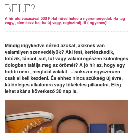
BELE?
A hír elolvasásával 500 Ft-tal növelheted a nyereményedet. Ha tag
vagy, jelentkezz be, ha új vagy, regisztrálj itt (ingyenes)!
Mindig irigykedve nézed azokat, akiknek van
valamilyen szenvedélyük? Aki fest, kertészkedik,
fotózik, táncol, süt, fut vagy valami egészen különleges
dologban találja meg az örömét? A jó hír az, hogy egy
hobbi nem „megtalál valakit” – sokszor egyszerűen
csak el kell kezdeni. És ehhez nincs szükség új évre,
különleges alkalomra vagy tökéletes pillanatra. Elég
lehet akár a következő 30 nap is.