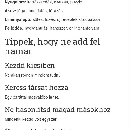
Nyugalom:
kertészkedés, olvasás, puzzle
Aktív:
jóga, tánc, futás, túrázás
Élményalapú:
sütés, főzés, új receptek kipróbálása
Fejlődős:
nyelvtanulás, hangszer, online tanfolyam
Tippek, hogy ne add fel
hamar
Kezdd kicsiben
Ne akarj rögtön mindent tudni.
Keress társat hozzá
Egy baráttal motiválóbb lehet.
Ne hasonlítsd magad másokhoz
Mindenki kezdő volt egyszer.