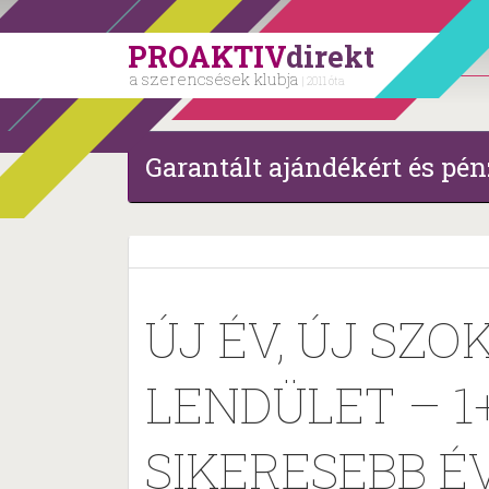
PROAKTIV
direkt
a szerencsések klubja
| 2011 óta
Garantált ajándékért és pén
ÚJ ÉV, ÚJ SZ
LENDÜLET – 1+
SIKERESEBB É