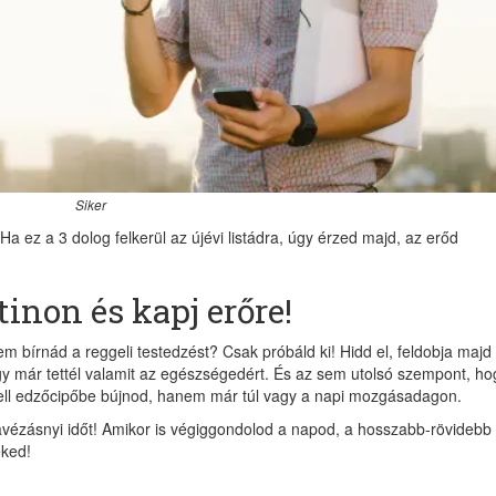
Siker
 ez a 3 dolog felkerül az újévi listádra, úgy érzed majd, az erőd
tinon és kapj erőre!
em bírnád a reggeli testedzést? Csak próbáld ki! Hidd el, feldobja majd
ogy már tettél valamit az egészségedért. És az sem utolsó szempont, ho
kell edzőcipőbe bújnod, hanem már túl vagy a napi mozgásadagon.
vézásnyi időt! Amikor is végiggondolod a napod, a hosszabb-rövidebb
eked!