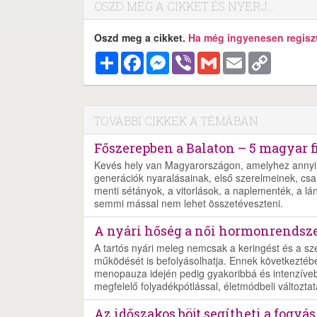
OSZD MEG A CIKKET ÉS NYERJ...
Oszd meg a cikket.
Ha még ingyenesen regisztr
Megosztás
Facebook
Messenger
Viber
Gmail
Email
Copy
Link
TOVÁBBI CIKKEK A TÉMÁBAN
Főszerepben a Balaton – 5 magyar f
Kevés hely van Magyarországon, amelyhez annyi 
generációk nyaralásainak, első szerelmeinek, csalá
menti sétányok, a vitorlások, a naplementék, a lá
semmi mással nem lehet összetéveszteni.
A nyári hőség a női hormonrendszer
A tartós nyári meleg nemcsak a keringést és a s
működését is befolyásolhatja. Ennek következtéb
menopauza idején pedig gyakoribbá és intenzíveb
megfelelő folyadékpótlással, életmódbeli változtat
Az időszakos böjt segítheti a fogyás