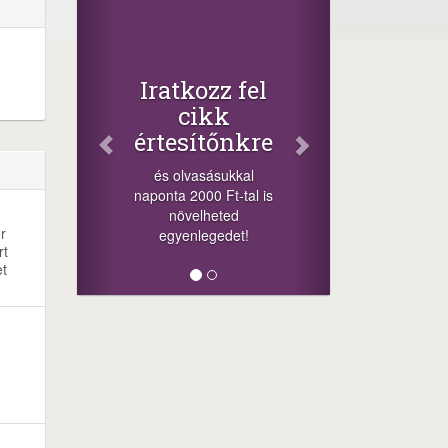
Fac
Osz
cikk
+1.000
Iratkozz fel
-nyeremén
cikk
a szere
értesítőnkre
sorsolá
cikkek a
és olvasásukkal
meg
naponta 2000 Ft-tal is
lehetősége
növelheted
mi
r
egyenlegedet!
rt
et