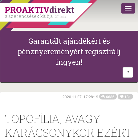
PROAKTIV
direkt
a szerencsések klubja
| 2011 óta
Garantált ajándékért és
pénznyereményért regisztrálj
ingyen!
?
2020.11.27. 17:28:19
6686
131
TOPOFÍLIA, AVAGY
KARÁCSONYKOR EZÉRT