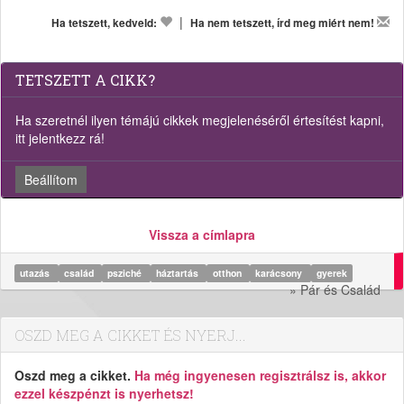
|
Ha tetszett, kedveld:
Ha nem tetszett, írd meg miért nem!
TETSZETT A CIKK?
Ha szeretnél ilyen témájú cikkek megjelenéséről értesítést kapni,
itt jelentkezz rá!
Beállítom
Vissza a címlapra
utazás
család
psziché
háztartás
otthon
karácsony
gyerek
» Pár és Család
OSZD MEG A CIKKET ÉS NYERJ...
Oszd meg a cikket.
Ha még ingyenesen regisztrálsz is, akkor
ezzel készpénzt is nyerhetsz!