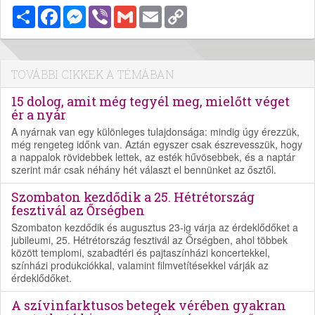
Megosztás
Facebook
Messenger
Viber
Gmail
Email
Copy
Link
TOVÁBBI CIKKEK A TÉMÁBAN
15 dolog, amit még tegyél meg, mielőtt véget
ér a nyár
A nyárnak van egy különleges tulajdonsága: mindig úgy érezzük,
még rengeteg időnk van. Aztán egyszer csak észrevesszük, hogy
a nappalok rövidebbek lettek, az esték hűvösebbek, és a naptár
szerint már csak néhány hét választ el bennünket az ősztől.
Szombaton kezdődik a 25. Hétrétország
fesztivál az Őrségben
Szombaton kezdődik és augusztus 23-ig várja az érdeklődőket a
jubileumi, 25. Hétrétország fesztivál az Őrségben, ahol többek
között templomi, szabadtéri és pajtaszínházi koncertekkel,
színházi produkciókkal, valamint filmvetítésekkel várják az
érdeklődőket.
A szívinfarktusos betegek vérében gyakran