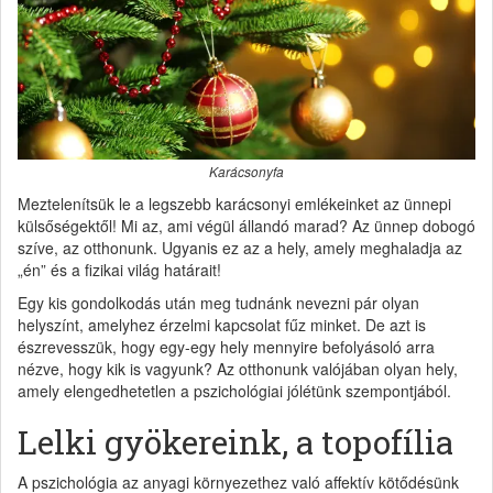
Karácsonyfa
Meztelenítsük le a legszebb karácsonyi emlékeinket az ünnepi
külsőségektől! Mi az, ami végül állandó marad? Az ünnep dobogó
szíve, az otthonunk. Ugyanis ez az a hely, amely meghaladja az
„én” és a fizikai világ határait!
Egy kis gondolkodás után meg tudnánk nevezni pár olyan
helyszínt, amelyhez érzelmi kapcsolat fűz minket. De azt is
észrevesszük, hogy egy-egy hely mennyire befolyásoló arra
nézve, hogy kik is vagyunk? Az otthonunk valójában olyan hely,
amely elengedhetetlen a pszichológiai jólétünk szempontjából.
Lelki gyökereink, a topofília
A pszichológia az anyagi környezethez való affektív kötődésünk