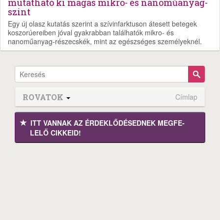
mutatható ki magas mikro- és nanoműanyag-
szint
Egy új olasz kutatás szerint a szívinfarktuson átesett betegek
koszorúereiben jóval gyakrabban találhatók mikro- és
nanoműanyag-részecskék, mint az egészséges személyeknél.
ROVATOK
Címlap
ITT VANNAK AZ ÉRDEK­LŐDÉ­SEDNEK MEGFE­
LELŐ CIKKEID!