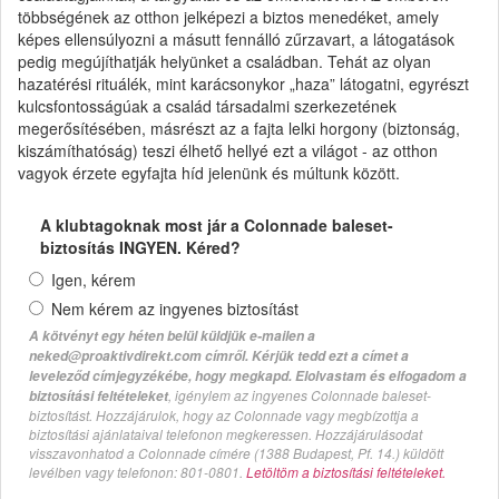
többségének az otthon jelképezi a biztos menedéket, amely
képes ellensúlyozni a másutt fennálló zűrzavart, a látogatások
pedig megújíthatják helyünket a családban. Tehát az olyan
hazatérési rituálék, mint karácsonykor „haza” látogatni, egyrészt
kulcsfontosságúak a család társadalmi szerkezetének
megerősítésében, másrészt az a fajta lelki horgony (biztonság,
kiszámíthatóság) teszi élhető hellyé ezt a világot - az otthon
vagyok érzete egyfajta híd jelenünk és múltunk között.
A klubtagoknak most jár a Colonnade baleset-
biztosítás INGYEN. Kéred?
Igen, kérem
Nem kérem az ingyenes biztosítást
A kötvényt egy héten belül küldjük e-mailen a
neked@proaktivdirekt.com címről. Kérjük tedd ezt a címet a
leveleződ címjegyzékébe, hogy megkapd. Elolvastam és elfogadom a
, igénylem az ingyenes Colonnade baleset-
biztosítási feltételeket
biztosítást. Hozzájárulok, hogy az Colonnade vagy megbízottja a
biztosítási ajánlataival telefonon megkeressen. Hozzájárulásodat
visszavonhatod a Colonnade címére (1388 Budapest, Pf. 14.) küldött
levélben vagy telefonon: 801-0801.
Letöltöm a biztosítási feltételeket.