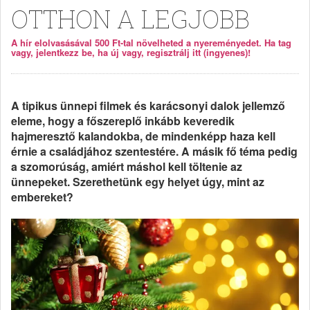
OTTHON A LEGJOBB
A hír elolvasásával 500 Ft-tal növelheted a nyereményedet. Ha tag
vagy, jelentkezz be, ha új vagy, regisztrálj itt (ingyenes)!
A tipikus ünnepi filmek és karácsonyi dalok jellemző
eleme, hogy a főszereplő inkább keveredik
hajmeresztő kalandokba, de mindenképp haza kell
érnie a családjához szentestére. A másik fő téma pedig
a szomorúság, amiért máshol kell töltenie az
ünnepeket. Szerethetünk egy helyet úgy, mint az
embereket?