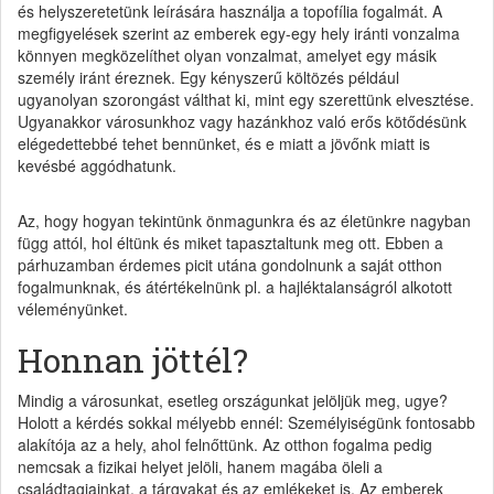
és helyszeretetünk leírására használja a topofília fogalmát. A
megfigyelések szerint az emberek egy-egy hely iránti vonzalma
könnyen megközelíthet olyan vonzalmat, amelyet egy másik
személy iránt éreznek. Egy kényszerű költözés például
ugyanolyan szorongást válthat ki, mint egy szerettünk elvesztése.
Ugyanakkor városunkhoz vagy hazánkhoz való erős kötődésünk
elégedettebbé tehet bennünket, és e miatt a jövőnk miatt is
kevésbé aggódhatunk.
Az, hogy hogyan tekintünk önmagunkra és az életünkre nagyban
függ attól, hol éltünk és miket tapasztaltunk meg ott. Ebben a
párhuzamban érdemes picit utána gondolnunk a saját otthon
fogalmunknak, és átértékelnünk pl. a hajléktalanságról alkotott
véleményünket.
Honnan jöttél?
Mindig a városunkat, esetleg országunkat jelöljük meg, ugye?
Holott a kérdés sokkal mélyebb ennél: Személyiségünk fontosabb
alakítója az a hely, ahol felnőttünk. Az otthon fogalma pedig
nemcsak a fizikai helyet jelöli, hanem magába öleli a
családtagjainkat, a tárgyakat és az emlékeket is. Az emberek