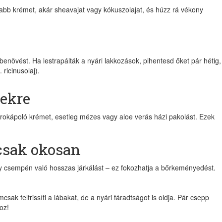
sabb krémet, akár sheavajat vagy kókuszolajat, és húzz rá vékony
növést. Ha lestrapálták a nyári lakkozások, pihentesd őket pár hétig,
 ricinusolaj).
sekre
arokápoló krémet, esetleg mézes vagy aloe verás házi pakolást. Ezek
csak okosan
gy csempén való hosszas járkálást – ez fokozhatja a bőrkeményedést.
sak felfrissíti a lábakat, de a nyári fáradtságot is oldja. Pár csepp
oz!