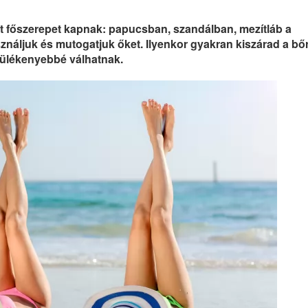
int főszerepet kapnak: papucsban, szandálban, mezítláb a
náljuk és mutogatjuk őket. Ilyenkor gyakran kiszárad a bőr
érülékenyebbé válhatnak.