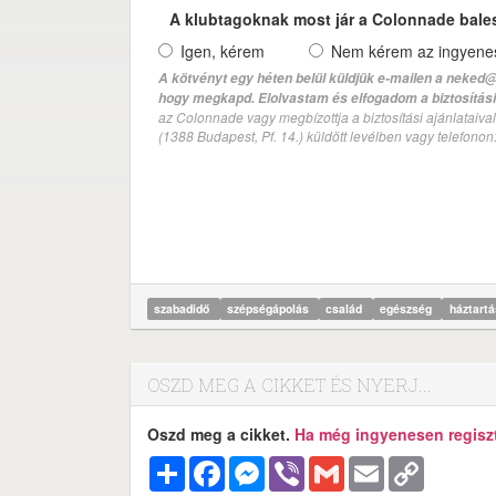
A klubtagoknak most jár a Colonnade bale
Igen, kérem
Nem kérem az ingyenes 
A kötvényt egy héten belül küldjük e-mailen a neked@
hogy megkapd. Elolvastam és elfogadom a biztosítási 
az Colonnade vagy megbízottja a biztosítási ajánlatai
(1388 Budapest, Pf. 14.) küldött levélben vagy telefono
szabadidő
szépségápolás
család
egészség
háztart
OSZD MEG A CIKKET ÉS NYERJ...
Oszd meg a cikket.
Ha még ingyenesen regisztr
Megosztás
Facebook
Messenger
Viber
Gmail
Email
Copy
Link