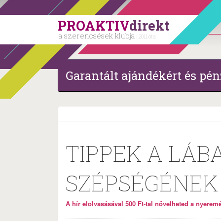
PROAKTIV
direkt
a szerencsések klubja
| 2011 óta
Garantált ajándékért és pén
TIPPEK A LÁB
SZÉPSÉGÉNEK
A hír elolvasásával 500 Ft-tal növelheted a nyeremén