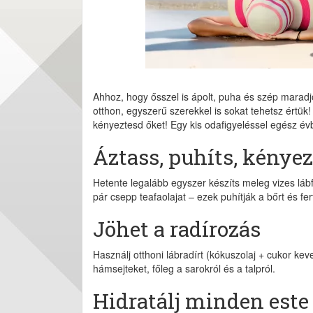
Ahhoz, hogy ősszel is ápolt, puha és szép maradjo
otthon, egyszerű szerekkel is sokat tehetsz értü
kényeztesd őket! Egy kis odafigyeléssel egész é
Áztass, puhíts, kényez
Hetente legalább egyszer készíts meleg vizes láb
pár csepp teafaolajat – ezek puhítják a bőrt és fer
Jöhet a radírozás
Használj otthoni lábradírt (kókuszolaj + cukor kev
hámsejteket, főleg a sarokról és a talpról.
Hidratálj minden este