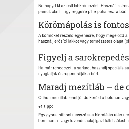
Ne hagyd ki az esti lábkrémezést! Használj zsíro
pamutzoknit – így reggelre pihe-puha lesz a bőr.
Körömápolás is fontos
A körmöket reszeld egyenesre, hogy megelőzd a be
használj erősítő lakkot vagy természetes olajat (pl.
Figyelj a sarokrepedé
Ha már repedezett a sarkad, használj speciális s
nyugtatják és regenerálják a bőrt.
Maradj mezítláb – de 
Otthon mezítláb lenni jó, de kerüld a betonon va
+1 tipp
:
Egy gyors, otthoni masszázs a hidratálás után nemc
borsmenta- vagy levendulaolaj igazi felfrissülést h