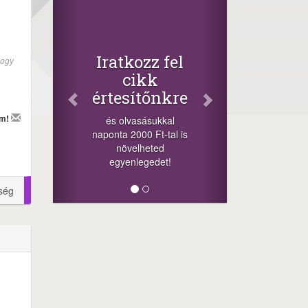
Face
Oszd
cikke
+1.000.0
Iratkozz fel
hogy
-nyeremény 
cikk
a szerenc
értesítőnkre
sorsolás 
cikkek alj
em!
és olvasásukkal
megos
naponta 2000 Ft-tal is
lehetőséget.
növelheted
mink
egyenlegedet!
ség