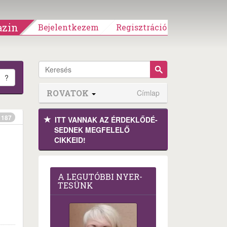
zin
Bejelentkezem
Regisztráció
?
ROVATOK
Címlap
187
ITT VANNAK AZ ÉRDEK­LŐDÉ­
SEDNEK MEGFE­LELŐ
CIKKEID!
A LEG­U­TÓB­BI NYER­
TE­SÜNK