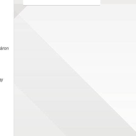
yáron
gy