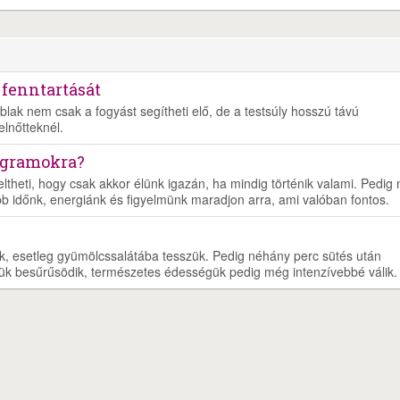
 fenntartását
blak nem csak a fogyást segítheti elő, de a testsúly hosszú távú
elnőtteknél.
ogramokra?
eltheti, hogy csak akkor élünk igazán, ha mindig történik valami. Pedig
b időnk, energiánk és figyelmünk maradjon arra, ami valóban fontos.
juk, esetleg gyümölcssalátába tesszük. Pedig néhány perc sütés után
ük besűrűsödik, természetes édességük pedig még intenzívebbé válik.