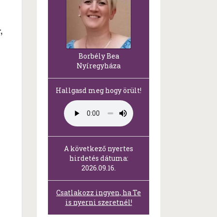
,
Borbély Bea
Nyíregyháza
Hallgasd meg hogy örült!
A következő nyertes
hirdetés dátuma:
2026.09.16.
Csatlakozz ingyen, ha Te
is nyerni szeretnél!