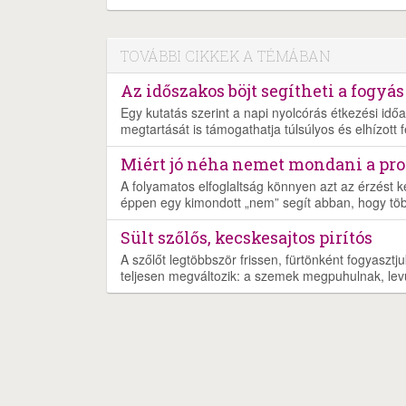
TOVÁBBI CIKKEK A TÉMÁBAN
Az időszakos böjt segítheti a fogyás
Egy kutatás szerint a napi nyolcórás étkezési időa
megtartását is támogathatja túlsúlyos és elhízott f
Miért jó néha nemet mondani a pr
A folyamatos elfoglaltság könnyen azt az érzést k
éppen egy kimondott „nem” segít abban, hogy töb
Sült szőlős, kecskesajtos pirítós
A szőlőt legtöbbször frissen, fürtönként fogyaszt
teljesen megváltozik: a szemek megpuhulnak, lev