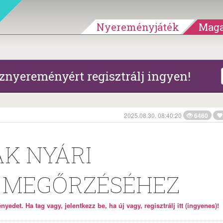
Nyereményjáték
Maga
znyereményért regisztrálj ingyen!
2025.08.30. 08:40:20
6460
AK NYÁRI
 MEGŐRZÉSÉHEZ
yedet. Ha tag vagy, jelentkezz be, ha új vagy, regisztrálj itt (ingyenes)!