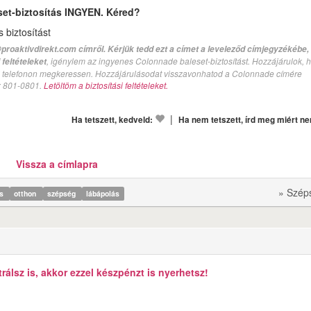
set-biztosítás INGYEN. Kéred?
biztosítást
proaktivdirekt.com címről. Kérjük tedd ezt a címet a leveleződ címjegyzékébe,
, igénylem az ingyenes Colonnade baleset-biztosítást. Hozzájárulok, 
feltételeket
val telefonon megkeressen. Hozzájárulásodat visszavonhatod a Colonnade címére
n: 801-0801.
Letöltöm a biztosítási feltételeket.
|
Ha tetszett, kedveld:
Ha nem tetszett, írd meg miért n
Vissza a címlapra
» Szép
ás
otthon
szépség
lábápolás
álsz is, akkor ezzel készpénzt is nyerhetsz!