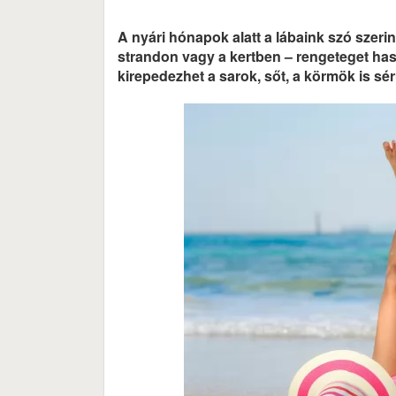
A nyári hónapok alatt a lábaink szó szer
strandon vagy a kertben – rengeteget hasz
kirepedezhet a sarok, sőt, a körmök is s