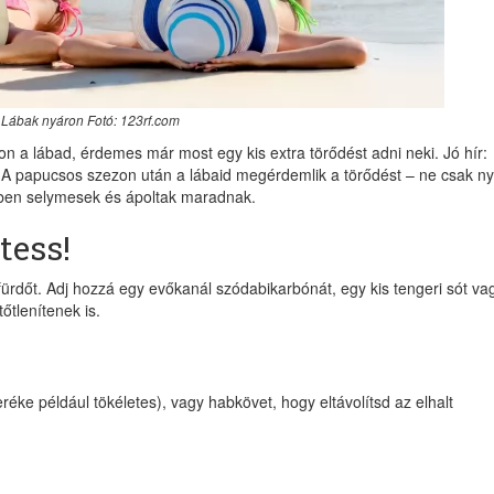
Lábak nyáron Fotó: 123rf.com
n a lábad, érdemes már most egy kis extra törődést adni neki. Jó hír:
k! A papucsos szezon után a lábaid megérdemlik a törődést – ne csak n
vben selymesek és ápoltak maradnak.
tess!
fürdőt. Adj hozzá egy evőkanál szódabikarbónát, egy kis tengeri sót va
tőtlenítenek is.
eréke például tökéletes), vagy habkövet, hogy eltávolítsd az elhalt