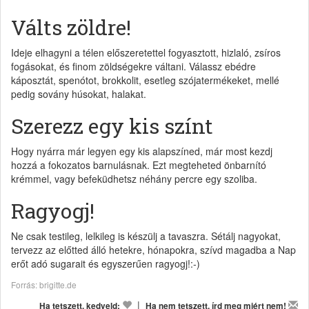
Válts zöldre!
Ideje elhagyni a télen előszeretettel fogyasztott, hizlaló, zsíros
fogásokat, és finom zöldségekre váltani. Válassz ebédre
káposztát, spenótot, brokkolit, esetleg szójatermékeket, mellé
pedig sovány húsokat, halakat.
Szerezz egy kis színt
Hogy nyárra már legyen egy kis alapszíned, már most kezdj
hozzá a fokozatos barnulásnak. Ezt megteheted önbarnító
krémmel, vagy befeküdhetsz néhány percre egy szoliba.
Ragyogj!
Ne csak testileg, lelkileg is készülj a tavaszra. Sétálj nagyokat,
tervezz az előtted álló hetekre, hónapokra, szívd magadba a Nap
erőt adó sugarait és egyszerűen ragyogj!:-)
Forrás: brigitte.de
|
Ha tetszett, kedveld:
Ha nem tetszett, írd meg miért nem!