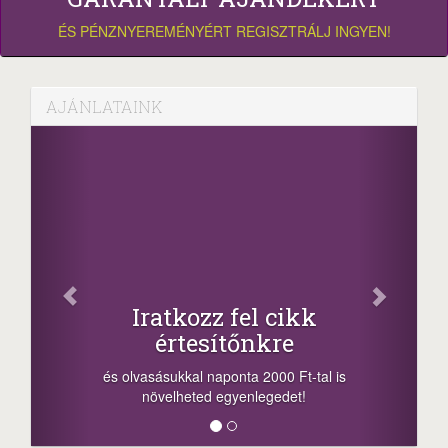
ÉS PÉNZNYEREMÉNYÉRT REGISZTRÁLJ INGYEN!
AJÁNLATAINK
Fac
Oszd meg
atkozz fel cikk
+1.000.
értesítőnkre
-nyeremény növelés
a sorsolás napján! 
ásukkal naponta 2000 Ft-tal is
megosztási lehetőség
velheted egyenlegedet!