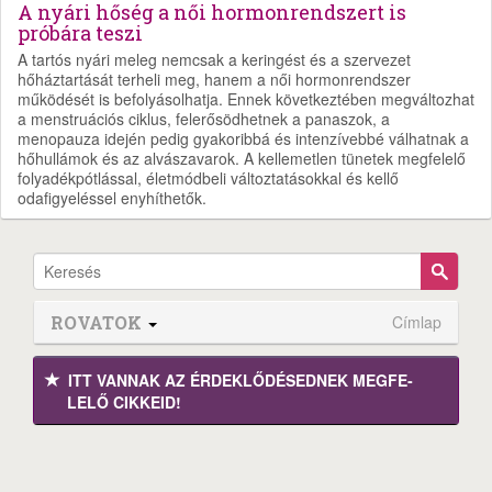
A nyári hőség a női hormonrendszert is
próbára teszi
A tartós nyári meleg nemcsak a keringést és a szervezet
hőháztartását terheli meg, hanem a női hormonrendszer
működését is befolyásolhatja. Ennek következtében megváltozhat
a menstruációs ciklus, felerősödhetnek a panaszok, a
menopauza idején pedig gyakoribbá és intenzívebbé válhatnak a
hőhullámok és az alvászavarok. A kellemetlen tünetek megfelelő
folyadékpótlással, életmódbeli változtatásokkal és kellő
odafigyeléssel enyhíthetők.
ROVATOK
Címlap
ITT VANNAK AZ ÉRDEK­LŐDÉ­SEDNEK MEGFE­
LELŐ CIKKEID!