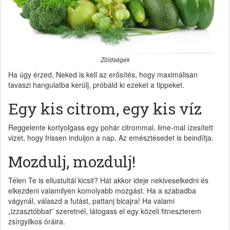
Zöldségek
Ha úgy érzed, Neked is kell az erősítés, hogy maximálisan
tavaszi hangulatba kerülj, próbáld ki ezeket a tippeket.
Egy kis citrom, egy kis víz
Reggelente kortyolgass egy pohár citrommal, lime-mal ízesített
vizet, hogy frissen induljon a nap. Az emésztésedet is beindítja.
Mozdulj, mozdulj!
Télen Te is ellustultál kicsit? Hát akkor ideje nekiveselkedni és
elkezdeni valamilyen komolyabb mozgást. Ha a szabadba
vágynál, válaszd a futást, pattanj bicajra! Ha valami
„izzasztóbbat” szeretnél, látogass el egy közeli fitneszterem
zsírgyilkos óráira.