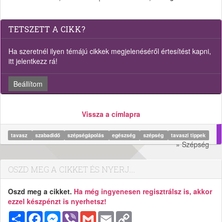
TETSZETT A CIKK?
Ha szeretnél ilyen témájú cikkek megjelenéséről értesítést kapni,
itt jelentkezz rá!
Beállítom
Vissza a címlapra
tavasz
szabadidő
szépségápolás
egészség
szépség
tavaszi tippek
» Szépség
OSZD MEG A CIKKET ÉS NYERJ...
Oszd meg a cikket.
Ha még ingyenesen regisztrálsz is, akkor
ezzel készpénzt is nyerhetsz!
Megosztás
Facebook
Messenger
Viber
Gmail
Email
Copy