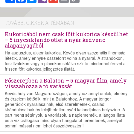
Link
TOVÁBBI CIKKEK A TÉMÁBAN
Kukoricából nem csak főtt kukorica készülhet
– 5 ínycsiklandó ötlet a nyár kedvenc
alapanyagából
Ha augusztus, akkor kukorica. Kevés olyan szezonális finomság
létezik, amely ennyire összeforrt volna a nyárral. A strandokon,
fesztiválokon vagy a piacokon sétálva szinte mindenhol érezni a
frissen főtt kukorica jellegzetes illatát.
Főszerepben a Balaton – 5 magyar film, amely
visszahozza a tó varázsát
Kevés hely van Magyarországon, amelyhez annyi emlék, élmény
és érzelem kötődik, mint a Balatonhoz. A magyar tenger
generációk nyaralásainak, első szerelmeinek, családi
kirándulásainak és felejthetetlen nyári kalandjainak helyszíne. A
part menti sétányok, a vitorlások, a naplementék, a lángos illata
és a víz csillogása mind olyan hangulatot teremtenek, amelyet
semmi mással nem lehet összetéveszteni.