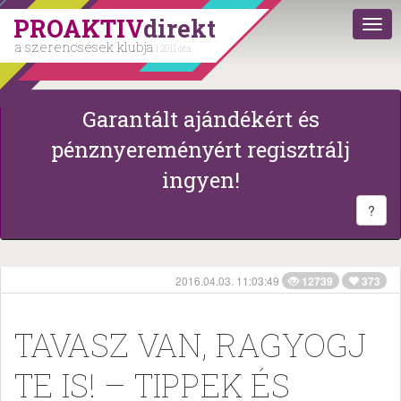
PROAKTIV
direkt
a szerencsések klubja
| 2011 óta
Garantált ajándékért és
pénznyereményért regisztrálj
ingyen!
?
2016.04.03. 11:03:49
12739
373
TAVASZ VAN, RAGYOGJ
TE IS! – TIPPEK ÉS