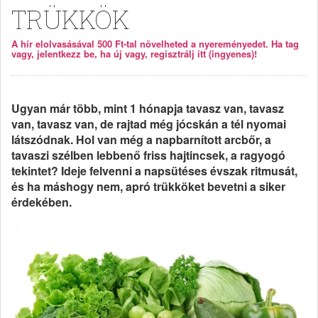
TRÜKKÖK
A hír elolvasásával 500 Ft-tal növelheted a nyereményedet. Ha tag
vagy, jelentkezz be, ha új vagy, regisztrálj itt (ingyenes)!
Ugyan már több, mint 1 hónapja tavasz van, tavasz
van, tavasz van, de rajtad még jócskán a tél nyomai
látszódnak. Hol van még a napbarnított arcbőr, a
tavaszi szélben lebbenő friss hajtincsek, a ragyogó
tekintet? Ideje felvenni a napsütéses évszak ritmusát,
és ha máshogy nem, apró trükköket bevetni a siker
érdekében.