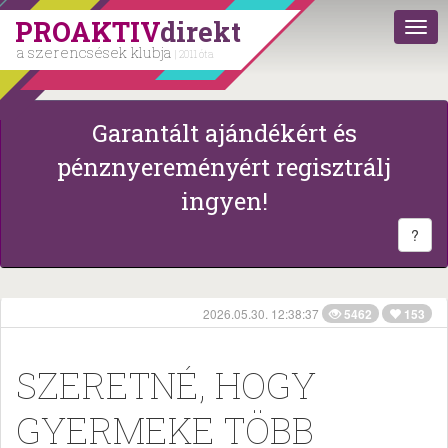
PROAKTIV
direkt
a szerencsések klubja
| 2011 óta
Garantált ajándékért és
pénznyereményért regisztrálj
ingyen!
?
2026.05.30. 12:38:37
5462
153
SZERETNÉ, HOGY
GYERMEKE TÖBB