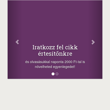
Oszd 
Iratkozz fel cikk
+1
értesítőnkre
-nyeremény nö
a sorsolás na
 olvasásukkal naponta 2000 Ft-tal is
megosztási leh
növelheted egyenlegedet!