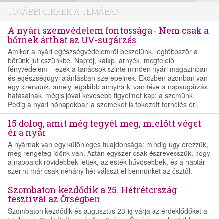
TOVÁBBI CIKKEK A TÉMÁBAN
A nyári szemvédelem fontossága - Nem csak a
bőrnek árthat az UV-sugárzás
Amikor a nyári egészségvédelemről beszélünk, legtöbbször a
bőrünk jut eszünkbe. Naptej, kalap, árnyék, megfelelő
fényvédelem – ezek a tanácsok szinte minden nyári magazinban
és egészségügyi ajánlásban szerepelnek. Eközben azonban van
egy szervünk, amely legalább annyira ki van téve a napsugárzás
hatásainak, mégis jóval kevesebb figyelmet kap: a szemünk.
Pedig a nyári hónapokban a szemeket is fokozott terhelés éri.
15 dolog, amit még tegyél meg, mielőtt véget
ér a nyár
A nyárnak van egy különleges tulajdonsága: mindig úgy érezzük,
még rengeteg időnk van. Aztán egyszer csak észrevesszük, hogy
a nappalok rövidebbek lettek, az esték hűvösebbek, és a naptár
szerint már csak néhány hét választ el bennünket az ősztől.
Szombaton kezdődik a 25. Hétrétország
fesztivál az Őrségben
Szombaton kezdődik és augusztus 23-ig várja az érdeklődőket a