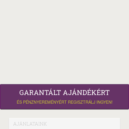
GARANTÁLT AJÁNDÉKÉRT
ÉS PÉNZNYEREMÉNYÉRT REGISZTRÁLJ INGYEN!
AJÁNLATAINK