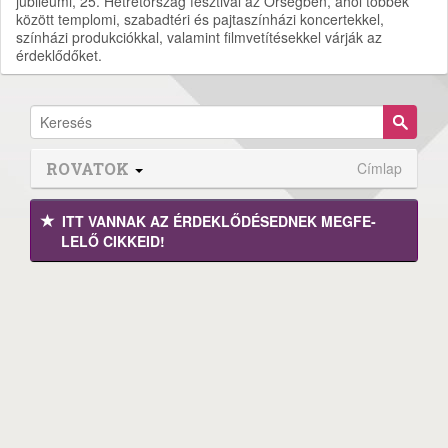
jubileumi, 25. Hétrétország fesztivál az Őrségben, ahol többek
között templomi, szabadtéri és pajtaszínházi koncertekkel,
színházi produkciókkal, valamint filmvetítésekkel várják az
érdeklődőket.
ROVATOK
Címlap
ITT VANNAK AZ ÉRDEK­LŐDÉ­SEDNEK MEGFE­
LELŐ CIKKEID!