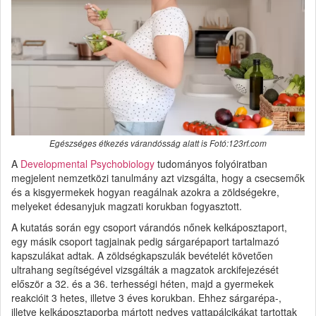
Egészséges étkezés várandósság alatt is Fotó:123rf.com
A
Developmental Psychobiology
tudományos folyóiratban
megjelent nemzetközi tanulmány azt vizsgálta, hogy a csecsemők
és a kisgyermekek hogyan reagálnak azokra a zöldségekre,
melyeket édesanyjuk magzati korukban fogyasztott.
A kutatás során egy csoport várandós nőnek kelkáposztaport,
egy másik csoport tagjainak pedig sárgarépaport tartalmazó
kapszulákat adtak. A zöldségkapszulák bevételét követően
ultrahang segítségével vizsgálták a magzatok arckifejezését
először a 32. és a 36. terhességi héten, majd a gyermekek
reakcióit 3 hetes, illetve 3 éves korukban. Ehhez sárgarépa-,
illetve kelkáposztaporba mártott nedves vattapálcikákat tartottak