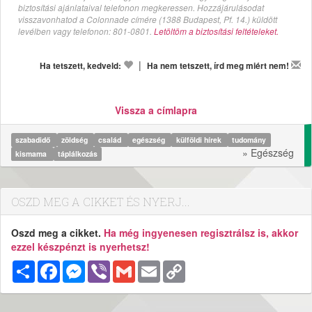
biztosítási ajánlataival telefonon megkeressen. Hozzájárulásodat
visszavonhatod a Colonnade címére (1388 Budapest, Pf. 14.) küldött
levélben vagy telefonon: 801-0801.
Letöltöm a biztosítási feltételeket.
|
Ha tetszett, kedveld:
Ha nem tetszett, írd meg miért nem!
Vissza a címlapra
szabadidő
zöldség
család
egészség
külföldi hírek
tudomány
» Egészség
kismama
táplálkozás
OSZD MEG A CIKKET ÉS NYERJ...
Oszd meg a cikket.
Ha még ingyenesen regisztrálsz is, akkor
ezzel készpénzt is nyerhetsz!
Megosztás
Facebook
Messenger
Viber
Gmail
Email
Copy
Link