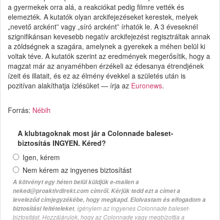
a gyermekek orra alá, a reakciókat pedig filmre vették és
elemezték. A kutatók olyan arckifejezéseket kerestek, melyek
„nevető arcként” vagy „síró arcként” írhatók le. A 3 éveseknél
szignifikánsan kevesebb negatív arckifejezést regisztráltak annak
a zöldségnek a szagára, amelynek a gyerekek a méhen belül ki
voltak téve. A kutatók szerint az eredmények megerősítik, hogy a
magzat már az anyaméhben érzékeli az édesanya étrendjének
ízeit és illatait, és ez az élmény évekkel a születés után is
pozitívan alakíthatja ízlésüket — írja az
Euronews
.
Forrás:
Nébih
A klubtagoknak most jár a Colonnade baleset-
biztosítás INGYEN. Kéred?
Igen, kérem
Nem kérem az ingyenes biztosítást
A kötvényt egy héten belül küldjük e-mailen a
neked@proaktivdirekt.com címről. Kérjük tedd ezt a címet a
leveleződ címjegyzékébe, hogy megkapd. Elolvastam és elfogadom a
, igénylem az ingyenes Colonnade baleset-
biztosítási feltételeket
biztosítást. Hozzájárulok, hogy az Colonnade vagy megbízottja a