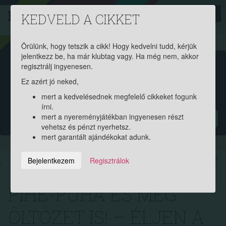
PROAKTIV
direkt
KEDVELD A CIKKET
a szerencsések klubja
| 2011 óta
Örülünk, hogy tetszik a cikk! Hogy kedvelni tudd, kérjük
jelentkezz be, ha már klubtag vagy. Ha még nem, akkor
Garantált ajándékért és
regisztrálj ingyenesen.
Ez azért jó neked,
pénznyereményért regisztrálj
mert a kedvelésednek megfelelő cikkeket fogunk
ingyen!
írni.
mert a nyereményjátékban ingyenesen részt
?
vehetsz és pénzt nyerhetsz.
mert garantált ajándékokat adunk.
2023.01.27. 10:59:45
7683
265
Bejelentkezem
Regisztrálok
PIHE-PUHA ÉS MÉG
ÖLTÖZET IS! – ÉLJEN A