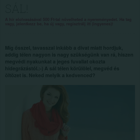
SÁL!
A hír elolvasásával 500 Ft-tal növelheted a nyereményedet. Ha tag
vagy, jelentkezz be, ha új vagy, regisztrálj itt (ingyenes)!
Míg ősszel, tavasszal inkább a divat miatt hordjuk,
addig télen nagyon is nagy szükségünk van rá, hiszen
megvédi nyakunkat a jeges fuvallat okozta
hidegrázástól.:-) A sál télen körülölel, megvéd és
öltözet is. Neked melyik a kedvenced?