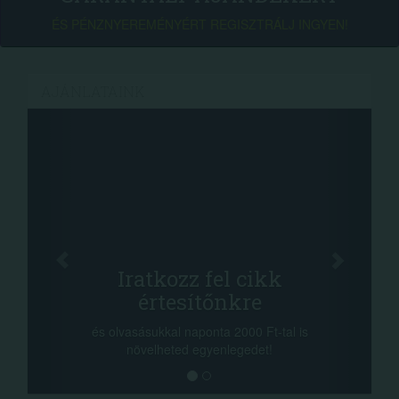
ÉS PÉNZNYEREMÉNYÉRT REGISZTRÁLJ INGYEN!
AJÁNLATAINK
Fa
Oszd me
Iratkozz fel cikk
+1.0
értesítőnkre
-nyeremény növe
a sorsolás napjá
vasásukkal naponta 2000 Ft-tal is
megosztási lehető
növelheted egyenlegedet!