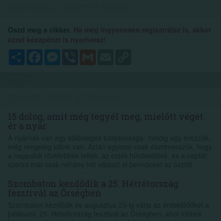
OSZD MEG A CIKKET ÉS NYERJ...
Oszd meg a cikket.
Ha még ingyenesen regisztrálsz is, akkor
ezzel készpénzt is nyerhetsz!
Megosztás
Facebook
Messenger
Viber
Gmail
Email
Copy
Link
TOVÁBBI CIKKEK A TÉMÁBAN
15 dolog, amit még tegyél meg, mielőtt véget
ér a nyár
A nyárnak van egy különleges tulajdonsága: mindig úgy érezzük,
még rengeteg időnk van. Aztán egyszer csak észrevesszük, hogy
a nappalok rövidebbek lettek, az esték hűvösebbek, és a naptár
szerint már csak néhány hét választ el bennünket az ősztől.
Szombaton kezdődik a 25. Hétrétország
fesztivál az Őrségben
Szombaton kezdődik és augusztus 23-ig várja az érdeklődőket a
jubileumi, 25. Hétrétország fesztivál az Őrségben, ahol többek