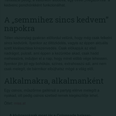
kedvenc ponchónkként funkcionálhat.
A „semmihez sincs kedvem”
napokra
Télen viszonylag gyakran előfordul velünk, hogy még csak felkelni
sincs kedvünk. Ilyenkor az öltözködés, vagyis az éppen aktuális
szett kiválasztása kínszenvedés. Csak előkapjuk az első
nadrágot, pulcsit, ami éppen a kezünkbe akad, csak hadd
mehessünk, induljon el a nap, hogy minél előbb vége lehessen.
Ilyenkor jön jól egy bohókás, színes, extrahosszú sál, ami nem
csak melegít, de bármikor elbújhatsz mögé a világ elől.
Alkalmakra, alkalmanként
Egy csinos, műszőrme gallérsál a partyig elérve melegíti a
nyakad, ott pedig csinos szetted remek kiegészítője lehet.
Ötlet:
miss.at
A klubtagoknak most jár a Colonnade baleset-