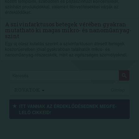
között templomi, szabadtéri és pajtaszínházi koncertekkel,
színházi produkciókkal, valamint filmvetítésekkel várják az
érdeklődőket.
A szívinfarktusos betegek vérében gyakran
mutatható ki magas mikro- és nanoműanyag-
szint
Egy új olasz kutatás szerint a szívinfarktuson átesett betegek
koszorúereiben jóval gyakrabban találhatók mikro- és
nanoműanyag-részecskék, mint az egészséges személyeknél.
ROVATOK
Címlap
ITT VANNAK AZ ÉRDEK­LŐDÉ­SEDNEK MEGFE­
LELŐ CIKKEID!