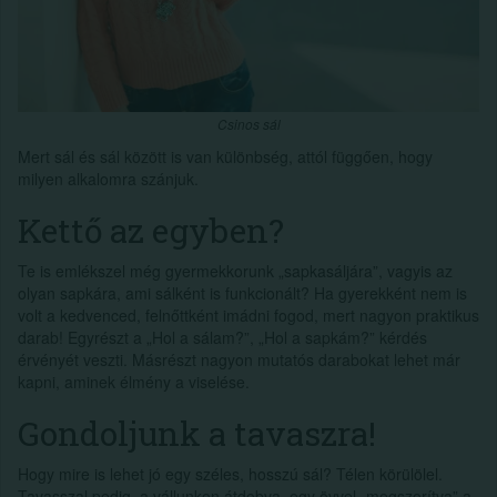
Csinos sál
Mert sál és sál között is van különbség, attól függően, hogy
milyen alkalomra szánjuk.
Kettő az egyben?
Te is emlékszel még gyermekkorunk „sapkasáljára”, vagyis az
olyan sapkára, ami sálként is funkcionált? Ha gyerekként nem is
volt a kedvenced, felnőttként imádni fogod, mert nagyon praktikus
darab! Egyrészt a „Hol a sálam?”, „Hol a sapkám?” kérdés
érvényét veszti. Másrészt nagyon mutatós darabokat lehet már
kapni, aminek élmény a viselése.
Gondoljunk a tavaszra!
Hogy mire is lehet jó egy széles, hosszú sál? Télen körülölel.
Tavasszal pedig, a vállunkon átdobva, egy övvel „megszorítva” a