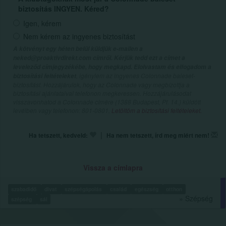
biztosítás INGYEN. Kéred?
Igen, kérem
Nem kérem az ingyenes biztosítást
A kötvényt egy héten belül küldjük e-mailen a
neked@proaktivdirekt.com címről. Kérjük tedd ezt a címet a
leveleződ címjegyzékébe, hogy megkapd. Elolvastam és elfogadom a
, igénylem az ingyenes Colonnade baleset-
biztosítási feltételeket
biztosítást. Hozzájárulok, hogy az Colonnade vagy megbízottja a
biztosítási ajánlataival telefonon megkeressen. Hozzájárulásodat
visszavonhatod a Colonnade címére (1388 Budapest, Pf. 14.) küldött
levélben vagy telefonon: 801-0801.
Letöltöm a biztosítási feltételeket.
|
Ha tetszett, kedveld:
Ha nem tetszett, írd meg miért nem!
Vissza a címlapra
szabadidő
divat
szépségápolás
család
egészség
otthon
» Szépség
szépség
sál