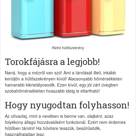
Retró hűtőszekrény
Torokfájásra a legjobb!
Naná, hogy a mézről van szó! Ami a tárolását illeti, inkább
kerüljön a hűtőszekrényen kívül! Alacsonyabb hőmérsékleten
hamarabb kikristályosodik. Ezen kívül, egy jól zárt üvegben
szobahőmérsékleten hosszabb ideig is eltartható!
Hogy nyugodtan folyhasson!
Az olívaolaj, mint a nevében is benne van, olajként, azaz
folyékony állagú hozzávalóként funkcionál. Ezért nem érdemes
hűtőben tárolni! Ha hűvösre tesszük, besűrűsödik,
használhatatlan lesz.