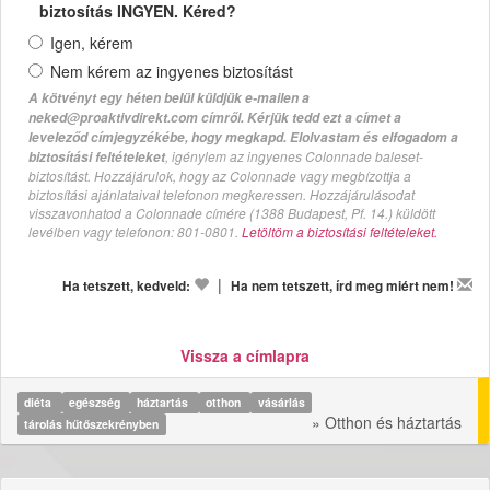
biztosítás INGYEN. Kéred?
Igen, kérem
Nem kérem az ingyenes biztosítást
A kötvényt egy héten belül küldjük e-mailen a
neked@proaktivdirekt.com címről. Kérjük tedd ezt a címet a
leveleződ címjegyzékébe, hogy megkapd. Elolvastam és elfogadom a
, igénylem az ingyenes Colonnade baleset-
biztosítási feltételeket
biztosítást. Hozzájárulok, hogy az Colonnade vagy megbízottja a
biztosítási ajánlataival telefonon megkeressen. Hozzájárulásodat
visszavonhatod a Colonnade címére (1388 Budapest, Pf. 14.) küldött
levélben vagy telefonon: 801-0801.
Letöltöm a biztosítási feltételeket.
|
Ha tetszett, kedveld:
Ha nem tetszett, írd meg miért nem!
Vissza a címlapra
diéta
egészség
háztartás
otthon
vásárlás
» Otthon és háztartás
tárolás hűtőszekrényben