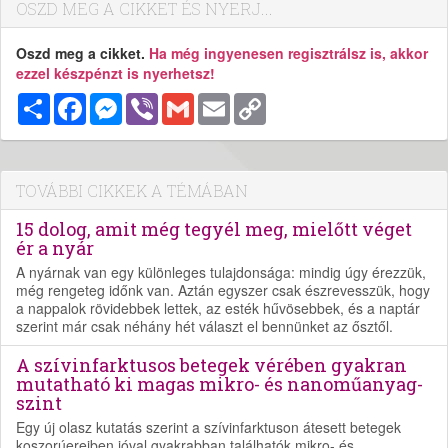
OSZD MEG A CIKKET ÉS NYERJ...
Oszd meg a cikket.
Ha még ingyenesen regisztrálsz is, akkor
ezzel készpénzt is nyerhetsz!
Megosztás
Facebook
Messenger
Viber
Gmail
Email
Copy
Link
TOVÁBBI CIKKEK A TÉMÁBAN
15 dolog, amit még tegyél meg, mielőtt véget
ér a nyár
A nyárnak van egy különleges tulajdonsága: mindig úgy érezzük,
még rengeteg időnk van. Aztán egyszer csak észrevesszük, hogy
a nappalok rövidebbek lettek, az esték hűvösebbek, és a naptár
szerint már csak néhány hét választ el bennünket az ősztől.
A szívinfarktusos betegek vérében gyakran
mutatható ki magas mikro- és nanoműanyag-
szint
Egy új olasz kutatás szerint a szívinfarktuson átesett betegek
koszorúereiben jóval gyakrabban találhatók mikro- és