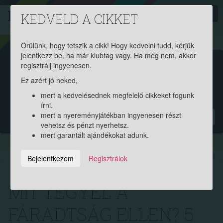
PROAKTIV
direkt
KEDVELD A CIKKET
a szerencsések klubja
| 2011 óta
Örülünk, hogy tetszik a cikk! Hogy kedvelni tudd, kérjük
jelentkezz be, ha már klubtag vagy. Ha még nem, akkor
Garantált ajándékért és
regisztrálj ingyenesen.
Ez azért jó neked,
pénznyereményért regisztrálj
mert a kedvelésednek megfelelő cikkeket fogunk
ingyen!
írni.
mert a nyereményjátékban ingyenesen részt
?
vehetsz és pénzt nyerhetsz.
mert garantált ajándékokat adunk.
2017.05.31. 14:00:23
14731
409
Bejelentkezem
Regisztrálok
MIT TEGYÉL A
FÁRADTSÁG ELLEN? 5