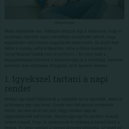
Kimerült apa
Mióta kisbabánk van, többször érezzük úgy a férjemmel, hogy a
fáradtság már-már olyan mértékben eluralkodik rajtunk, hogy
egyszerűen nem bírunk magunknak parancsolni, és aludni kell...
Néha a munka, néha a takarítás, néha a főzés rovására (a
romantikázást inkább nem is említem)... De nem csak a
kisgyerekeseket érintheti a kialvatlanság és a fáradtság, bárkinek
lehetnek ilyen időszakai. A legjobb, amit ilyenkor tehetsz:
1. Igyekszel tartani a napi
rendet
Amikor egy kicsit felborulnak a nappalok és az éjszakák, akkor is
szükséges egy napi rend. Ennek nem kell percre pontosnak
lennie, és nem arról van szó, hogy minden napnak
ugyanolyannak kell lennie. Viszont egy-egy fix ponthoz muszáj
tartani magad, hogy ne csússzanak ki végképp a kezed közül a
dolgok. Ez lehet például a reggeli ébredés időpontja, az ebéd és