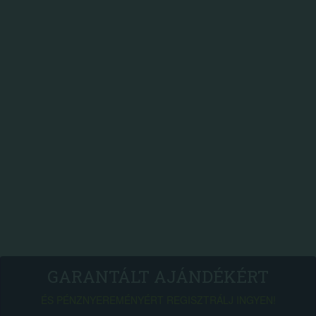
GARANTÁLT AJÁNDÉKÉRT
ÉS PÉNZNYEREMÉNYÉRT REGISZTRÁLJ INGYEN!