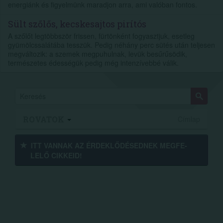
energiánk és figyelmünk maradjon arra, ami valóban fontos.
Sült szőlős, kecskesajtos pirítós
A szőlőt legtöbbször frissen, fürtönként fogyasztjuk, esetleg
gyümölcssalátába tesszük. Pedig néhány perc sütés után teljesen
megváltozik: a szemek megpuhulnak, levük besűrűsödik,
természetes édességük pedig még intenzívebbé válik.
ROVATOK
Címlap
ITT VANNAK AZ ÉRDEK­LŐDÉ­SEDNEK MEGFE­
LELŐ CIKKEID!