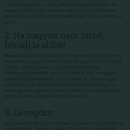
a lefekvés időpontja - ezt ne told ki a szokásosnál jobban, és
reggel se aludj tovább, bármilyen nehéz is. Némi rendszerre
szükség van, és ezek a legfontosabb dolgok, közte uralkodhat a
káosz.
2. Ha nagyon nem bírod,
feküdj le előbb!
Reggel valószínűleg nincs idő arra, hogy tovább aludj, és nem is
szerencsés a reggeli ébredés időpontját tologatni. Inkább feküdj
le előbb, mint a szokásos, hogy pótold a nem alvást.
Rendszeresen iktass be ilyen alvós estéket, hetente legalább
egyszer feküdj le korábban, ha módodban áll. Ilyenkor tegyél
félre mindent, és ne legyen lelkiismeret-furdalásod, hiszen a
fáradtság miatt úgysem lennél elég hatékony. A következő nap,
miután pihentél, pikk-pakk elintézel mindent!
3. Levegőzz!
Az agyadnak is jót tesz, ha eltöltesz a szabadban egy kis időt. Az
oxigén felfrissít, lélegezz mélyeket! Ezt tedd meg mindennap!