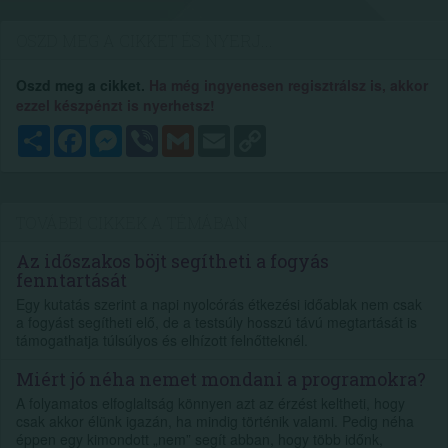
OSZD MEG A CIKKET ÉS NYERJ...
Oszd meg a cikket.
Ha még ingyenesen regisztrálsz is, akkor
ezzel készpénzt is nyerhetsz!
Megosztás
Facebook
Messenger
Viber
Gmail
Email
Copy
Link
TOVÁBBI CIKKEK A TÉMÁBAN
Az időszakos böjt segítheti a fogyás
fenntartását
Egy kutatás szerint a napi nyolcórás étkezési időablak nem csak
a fogyást segítheti elő, de a testsúly hosszú távú megtartását is
támogathatja túlsúlyos és elhízott felnőtteknél.
Miért jó néha nemet mondani a programokra?
A folyamatos elfoglaltság könnyen azt az érzést keltheti, hogy
csak akkor élünk igazán, ha mindig történik valami. Pedig néha
éppen egy kimondott „nem” segít abban, hogy több időnk,