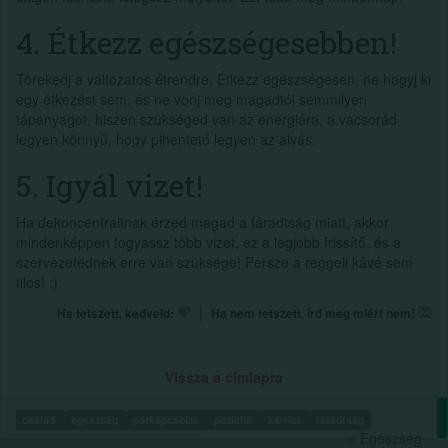
4. Étkezz egészségesebben!
Törekedj a változatos étrendre. Étkezz egészségesen, ne hagyj ki
egy étkezést sem, és ne vonj meg magadtól semmilyen
tápanyagot, hiszen szükséged van az energiára, a vacsorád
legyen könnyű, hogy pihentető legyen az alvás.
5. Igyál vizet!
Ha dekoncentráltnak érzed magad a fáradtság miatt, akkor
mindenképpen fogyassz több vizet, ez a legjobb frissítő, és a
szervezetednek erre van szüksége! Persze a reggeli kávé sem
tilos! ;)
|
Ha tetszett, kedveld:
Ha nem tetszett, írd meg miért nem!
Vissza a címlapra
család
egészség
párkapcsolat
psziché
karrier
fáradtság
» Egészség