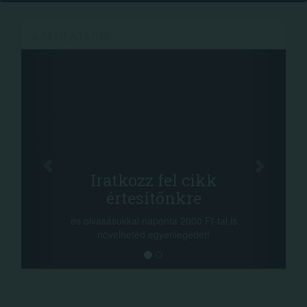
AJÁNLATAINK
Fa
Oszd me
Iratkozz fel cikk
+1.0
értesítőnkre
-nyeremény növe
a sorsolás napjá
vasásukkal naponta 2000 Ft-tal is
megosztási lehető
növelheted egyenlegedet!