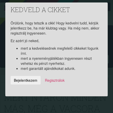
PROAKTIV
direkt
KEDVELD A CIKKET
a szerencsések klubja
| 2011 óta
Örülünk, hogy tetszik a cikk! Hogy kedvelni tudd, kérjük
jelentkezz be, ha már klubtag vagy. Ha még nem, akkor
Garantált ajándékért és
regisztrálj ingyenesen.
Ez azért jó neked,
pénznyereményért regisztrálj
mert a kedvelésednek megfelelő cikkeket fogunk
ingyen!
írni.
mert a nyereményjátékban ingyenesen részt
?
vehetsz és pénzt nyerhetsz.
mert garantált ajándékokat adunk.
2020.07.24. 12:31:42
15063
307
Bejelentkezem
Regisztrálok
MERT NYÁRON MINDEN
MÁS, MÉG A VACSORA