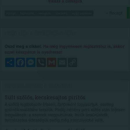
Vissza a címlapra
» Recept
recept
háztartás
receptek
vacsora
nyári vacsora
OSZD MEG A CIKKET ÉS NYERJ...
Oszd meg a cikket.
Ha még ingyenesen regisztrálsz is, akkor
ezzel készpénzt is nyerhetsz!
Megosztás
Facebook
Messenger
Viber
Gmail
Email
Copy
Link
TOVÁBBI CIKKEK A TÉMÁBAN
Sült szőlős, kecskesajtos pirítós
A szőlőt legtöbbször frissen, fürtönként fogyasztjuk, esetleg
gyümölcssalátába tesszük. Pedig néhány perc sütés után teljesen
megváltozik: a szemek megpuhulnak, levük besűrűsödik,
természetes édességük pedig még intenzívebbé válik.