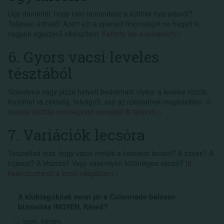
Úgy döntöttél, hogy idén lemondasz a külföldi nyaralásról?
Teljesen érthető! Azért ezt a spanyol finomságot ne hagyd ki,
nagyon egyszerű elkészíteni.
Kattints ide a receptért>>
6. Gyors vacsi leveles
tésztából
Szendvics vagy pizza helyett bedobható olykor a leveles tészta.
Kerülhet rá zöldség, felvágott, sajt az ízlésednek megfelelően.
A
leveles tésztás vendégváró receptjét itt találod>>
7. Variációk lecsóra
Tesztelted már, hogy vajon melyik a kedvenc lecsód? A rizses? A
tojásos? A tésztás? Vagy valamilyen különleges verzió?
Itt
kalandozhatsz a lecsó világában>>
A klubtagoknak most jár a Colonnade baleset-
biztosítás INGYEN. Kéred?
Igen, kérem