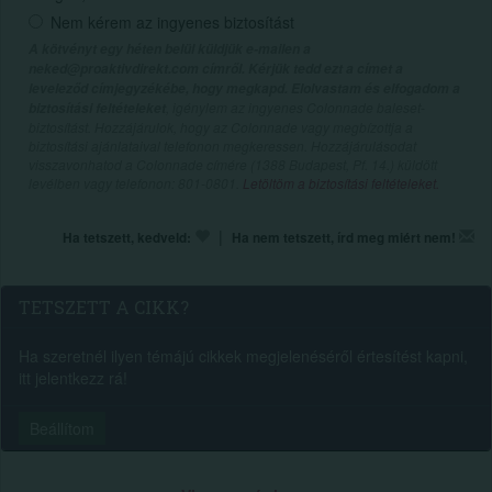
Nem kérem az ingyenes biztosítást
A kötvényt egy héten belül küldjük e-mailen a
neked@proaktivdirekt.com címről. Kérjük tedd ezt a címet a
leveleződ címjegyzékébe, hogy megkapd. Elolvastam és elfogadom a
, igénylem az ingyenes Colonnade baleset-
biztosítási feltételeket
biztosítást. Hozzájárulok, hogy az Colonnade vagy megbízottja a
biztosítási ajánlataival telefonon megkeressen. Hozzájárulásodat
visszavonhatod a Colonnade címére (1388 Budapest, Pf. 14.) küldött
levélben vagy telefonon: 801-0801.
Letöltöm a biztosítási feltételeket.
|
Ha tetszett, kedveld:
Ha nem tetszett, írd meg miért nem!
TETSZETT A CIKK?
Ha szeretnél ilyen témájú cikkek megjelenéséről értesítést kapni,
itt jelentkezz rá!
Beállítom