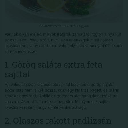
Grillezett csirkemell salátaágyon
Vannak olyan ételek, melyek illatáról, zamatáról rögtön a nyár jut
az eszünkbe. Vagy azért, mert az alapanyagok miatt nyáron
szoktuk enni, vagy azért mert valamelyik kedvenc nyári úti célunk
jut róla eszünkbe.
1. Görög saláta extra feta
sajttal
Ha valódi, igazán krémes feta sajttal készíted a görög salátát,
akkor más nem is kell hozzá, csak egy kis friss bagett, és máris
kész az egyszerű, tápláló és görögországi hangulatot idéző tuti
vacsora. Akár rá is teheted a bagettre. Mi olyan sok sajttal
szoktuk készíteni, hogy szinte kenhető állagú.
2. Olaszos rakott padlizsán