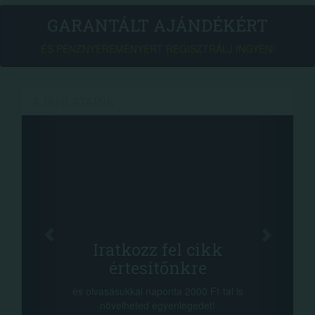
GARANTÁLT AJÁNDÉKÉRT
ÉS PÉNZNYEREMÉNYÉRT REGISZTRÁLJ INGYEN!
AJÁNLATAINK
Face
Oszd meg c
tkozz fel cikk
+1.000.00
rtesítőnkre
-nyeremény növelés j
a sorsolás napján! A c
kkal naponta 2000 Ft-tal is
megosztási lehetőséget.
lheted egyenlegedet!