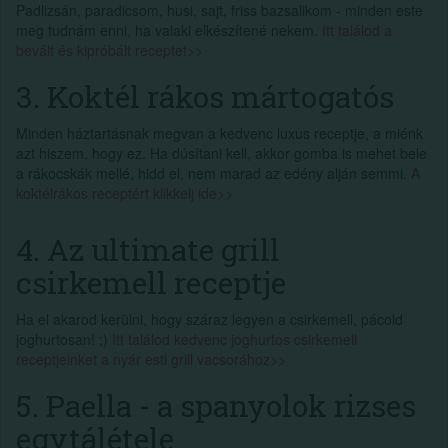
Padlizsán, paradicsom, husi, sajt, friss bazsalikom - minden este
meg tudnám enni, ha valaki elkészítené nekem.
Itt találod a
bevált és kipróbált receptet>>
3. Koktél rákos mártogatós
Minden háztartásnak megvan a kedvenc luxus receptje, a miénk
azt hiszem, hogy ez. Ha dúsítani kell, akkor gomba is mehet bele
a rákocskák mellé, hidd el, nem marad az edény alján semmi.
A
koktélrákos receptért klikkelj ide>>
4. Az ultimate grill
csirkemell receptje
Ha el akarod kerülni, hogy száraz legyen a csirkemell, pácold
joghurtosan! ;)
Itt találod kedvenc joghurtos csirkemell
receptjeinket a nyár esti grill vacsorához>>
5. Paella - a spanyolok rizses
egytálétele