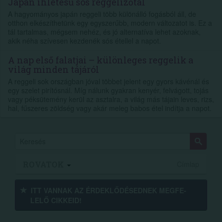
Japán ihletésű sós reggelizőtál
A hagyományos japán reggeli több különálló fogásból áll, de
otthon elkészíthetünk egy egyszerűbb, modern változatot is. Ez a
tál tartalmas, mégsem nehéz, és jó alternatíva lehet azoknak,
akik néha szívesen kezdenék sós étellel a napot.
A nap első falatjai – különleges reggelik a
világ minden tájáról
A reggeli sok országban jóval többet jelent egy gyors kávénál és
egy szelet pirítósnál. Míg nálunk gyakran kenyér, felvágott, tojás
vagy péksütemény kerül az asztalra, a világ más tájain leves, rizs,
hal, fűszeres zöldség vagy akár meleg babos étel indítja a napot.
ROVATOK
Címlap
ITT VANNAK AZ ÉRDEK­LŐDÉ­SEDNEK MEGFE­
LELŐ CIKKEID!