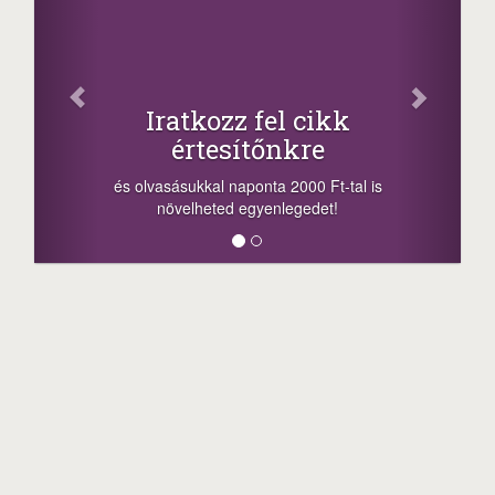
Fac
Oszd meg
atkozz fel cikk
+1.000.
értesítőnkre
-nyeremény növelés
a sorsolás napján! 
ásukkal naponta 2000 Ft-tal is
megosztási lehetőség
velheted egyenlegedet!