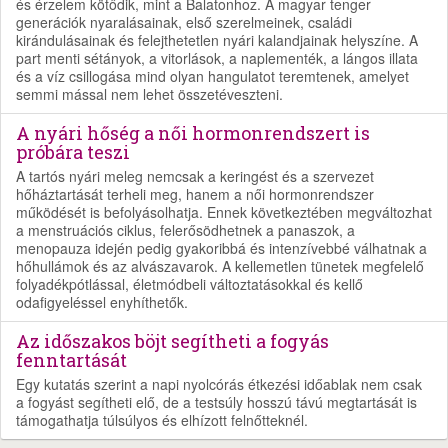
és érzelem kötődik, mint a Balatonhoz. A magyar tenger
generációk nyaralásainak, első szerelmeinek, családi
kirándulásainak és felejthetetlen nyári kalandjainak helyszíne. A
part menti sétányok, a vitorlások, a naplementék, a lángos illata
és a víz csillogása mind olyan hangulatot teremtenek, amelyet
semmi mással nem lehet összetéveszteni.
A nyári hőség a női hormonrendszert is
próbára teszi
A tartós nyári meleg nemcsak a keringést és a szervezet
hőháztartását terheli meg, hanem a női hormonrendszer
működését is befolyásolhatja. Ennek következtében megváltozhat
a menstruációs ciklus, felerősödhetnek a panaszok, a
menopauza idején pedig gyakoribbá és intenzívebbé válhatnak a
hőhullámok és az alvászavarok. A kellemetlen tünetek megfelelő
folyadékpótlással, életmódbeli változtatásokkal és kellő
odafigyeléssel enyhíthetők.
Az időszakos böjt segítheti a fogyás
fenntartását
Egy kutatás szerint a napi nyolcórás étkezési időablak nem csak
a fogyást segítheti elő, de a testsúly hosszú távú megtartását is
támogathatja túlsúlyos és elhízott felnőtteknél.