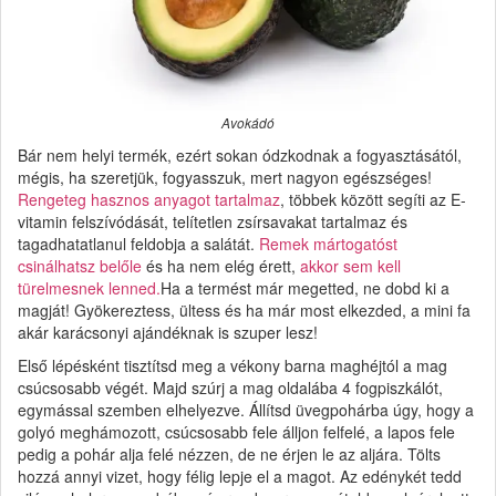
Avokádó
Bár nem helyi termék, ezért sokan ódzkodnak a fogyasztásától,
mégis, ha szeretjük, fogyasszuk, mert nagyon egészséges!
Rengeteg hasznos anyagot tartalmaz
, többek között segíti az E-
vitamin felszívódását, telítetlen zsírsavakat tartalmaz és
tagadhatatlanul feldobja a salátát.
Remek mártogatóst
csinálhatsz belőle
és ha nem elég érett,
akkor sem kell
türelmesnek lenned.
Ha a termést már megetted, ne dobd ki a
magját! Gyökereztess, ültess és ha már most elkezded, a mini fa
akár karácsonyi ajándéknak is szuper lesz!
Első lépésként tisztítsd meg a vékony barna maghéjtól a mag
csúcsosabb végét. Majd szúrj a mag oldalába 4 fogpiszkálót,
egymással szemben elhelyezve. Állítsd üvegpohárba úgy, hogy a
golyó meghámozott, csúcsosabb fele álljon felfelé, a lapos fele
pedig a pohár alja felé nézzen, de ne érjen le az aljára. Tölts
hozzá annyi vizet, hogy félig lepje el a magot. Az edénykét tedd