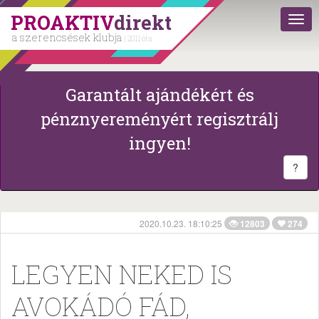
PROAKTIV
direkt
a szerencsések klubja
| 2011 óta
Garantált ajándékért és
pénznyereményért regisztrálj
ingyen!
?
2020.10.23. 18:10:25
12803
274
LEGYEN NEKED IS
AVOKÁDÓ FÁD,