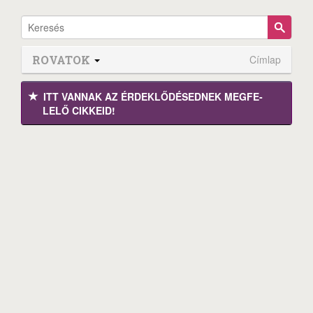
ROVATOK
Címlap
ITT VANNAK AZ ÉRDEK­LŐDÉ­SEDNEK MEGFE­
LELŐ CIKKEID!