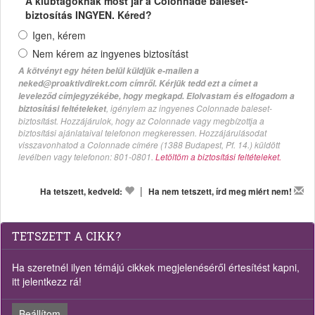
A klubtagoknak most jár a Colonnade baleset-
biztosítás INGYEN. Kéred?
Igen, kérem
Nem kérem az ingyenes biztosítást
A kötvényt egy héten belül küldjük e-mailen a
neked@proaktivdirekt.com címről. Kérjük tedd ezt a címet a
leveleződ címjegyzékébe, hogy megkapd. Elolvastam és elfogadom a
, igénylem az ingyenes Colonnade baleset-
biztosítási feltételeket
biztosítást. Hozzájárulok, hogy az Colonnade vagy megbízottja a
biztosítási ajánlataival telefonon megkeressen. Hozzájárulásodat
visszavonhatod a Colonnade címére (1388 Budapest, Pf. 14.) küldött
levélben vagy telefonon: 801-0801.
Letöltöm a biztosítási feltételeket.
|
Ha tetszett, kedveld:
Ha nem tetszett, írd meg miért nem!
TETSZETT A CIKK?
Ha szeretnél ilyen témájú cikkek megjelenéséről értesítést kapni,
itt jelentkezz rá!
Beállítom