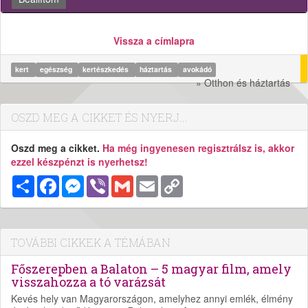
Vissza a címlapra
kert
egészség
kertészkedés
háztartás
avokádó
» Otthon és háztartás
OSZD MEG A CIKKET ÉS NYERJ...
Oszd meg a cikket.
Ha még ingyenesen regisztrálsz is, akkor
ezzel készpénzt is nyerhetsz!
Megosztás
Facebook
Messenger
Viber
Gmail
Email
Copy
Link
TOVÁBBI CIKKEK A TÉMÁBAN
Főszerepben a Balaton – 5 magyar film, amely
visszahozza a tó varázsát
Kevés hely van Magyarországon, amelyhez annyi emlék, élmény