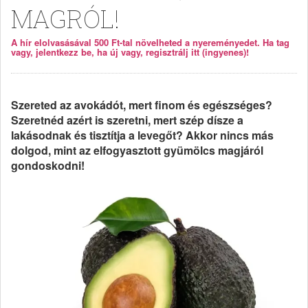
MAGRÓL!
A hír elolvasásával 500 Ft-tal növelheted a nyereményedet. Ha tag
vagy, jelentkezz be, ha új vagy, regisztrálj itt (ingyenes)!
Szereted az avokádót, mert finom és egészséges?
Szeretnéd azért is szeretni, mert szép dísze a
lakásodnak és tisztítja a levegőt? Akkor nincs más
dolgod, mint az elfogyasztott gyümölcs magjáról
gondoskodni!