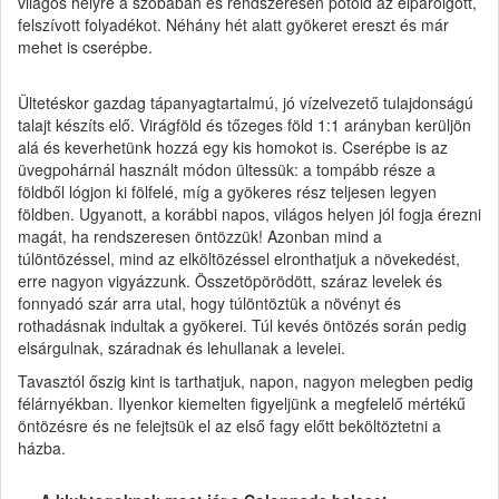
világos helyre a szobában és rendszeresen pótold az elpárolgott,
felszívott folyadékot. Néhány hét alatt gyökeret ereszt és már
mehet is cserépbe.
Ültetéskor gazdag tápanyagtartalmú, jó vízelvezető tulajdonságú
talajt készíts elő. Virágföld és tőzeges föld 1:1 arányban kerüljön
alá és keverhetünk hozzá egy kis homokot is. Cserépbe is az
üvegpohárnál használt módon ültessük: a tompább része a
földből lógjon ki fölfelé, míg a gyökeres rész teljesen legyen
földben. Ugyanott, a korábbi napos, világos helyen jól fogja érezni
magát, ha rendszeresen öntözzük! Azonban mind a
túlöntözéssel, mind az elköltözéssel elronthatjuk a növekedést,
erre nagyon vigyázzunk. Összetöpörödött, száraz levelek és
fonnyadó szár arra utal, hogy túlöntöztük a növényt és
rothadásnak indultak a gyökerei. Túl kevés öntözés során pedig
elsárgulnak, száradnak és lehullanak a levelei.
Tavasztól őszig kint is tarthatjuk, napon, nagyon melegben pedig
félárnyékban. Ilyenkor kiemelten figyeljünk a megfelelő mértékű
öntözésre és ne felejtsük el az első fagy előtt beköltöztetni a
házba.