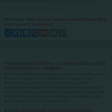
OSZD MEG A CIKKET ÉS NYERJ...
Oszd meg a cikket.
Ha még ingyenesen regisztrálsz is, akkor
ezzel készpénzt is nyerhetsz!
Megosztás
Facebook
Messenger
Viber
Gmail
Email
Copy
Link
TOVÁBBI CIKKEK A TÉMÁBAN
Főszerepben a Balaton – 5 magyar film, amely
visszahozza a tó varázsát
Kevés hely van Magyarországon, amelyhez annyi emlék, élmény
és érzelem kötődik, mint a Balatonhoz. A magyar tenger
generációk nyaralásainak, első szerelmeinek, családi
kirándulásainak és felejthetetlen nyári kalandjainak helyszíne. A
part menti sétányok, a vitorlások, a naplementék, a lángos illata
és a víz csillogása mind olyan hangulatot teremtenek, amelyet
semmi mással nem lehet összetéveszteni.
A nyári hőség a női hormonrendszert is