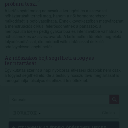
próbára teszi
A tartós nyári meleg nemcsak a keringést és a szervezet
hőháztartását terheli meg, hanem a női hormonrendszer
működését is befolyásolhatja. Ennek következtében megváltozhat
a menstruációs ciklus, felerősödhetnek a panaszok, a
menopauza idején pedig gyakoribbá és intenzívebbé válhatnak a
hőhullámok és az alvászavarok. A kellemetlen tünetek megfelelő
folyadékpótlással, életmódbeli változtatásokkal és kellő
odafigyeléssel enyhíthetők.
Az időszakos böjt segítheti a fogyás
fenntartását
Egy kutatás szerint a napi nyolcórás étkezési időablak nem csak
a fogyást segítheti elő, de a testsúly hosszú távú megtartását is
támogathatja túlsúlyos és elhízott felnőtteknél.
ROVATOK
Címlap
ITT VANNAK AZ ÉRDEK­LŐDÉ­SEDNEK MEGFE­