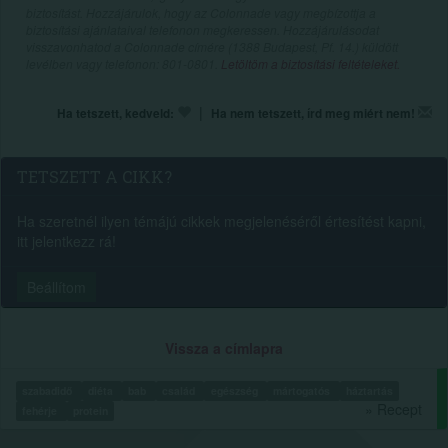
biztosítást. Hozzájárulok, hogy az Colonnade vagy megbízottja a
biztosítási ajánlataival telefonon megkeressen. Hozzájárulásodat
visszavonhatod a Colonnade címére (1388 Budapest, Pf. 14.) küldött
levélben vagy telefonon: 801-0801.
Letöltöm a biztosítási feltételeket.
|
Ha tetszett, kedveld:
Ha nem tetszett, írd meg miért nem!
TETSZETT A CIKK?
Ha szeretnél ilyen témájú cikkek megjelenéséről értesítést kapni,
itt jelentkezz rá!
Beállítom
Vissza a címlapra
szabadidő
diéta
bab
család
egészség
mártogatós
háztartás
» Recept
fehérje
protein