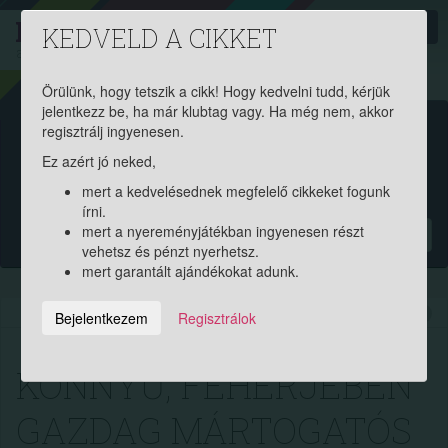
PROAKTIV
direkt
KEDVELD A CIKKET
a szerencsések klubja
| 2011 óta
Örülünk, hogy tetszik a cikk! Hogy kedvelni tudd, kérjük
jelentkezz be, ha már klubtag vagy. Ha még nem, akkor
Garantált ajándékért és
regisztrálj ingyenesen.
Ez azért jó neked,
pénznyereményért regisztrálj
mert a kedvelésednek megfelelő cikkeket fogunk
ingyen!
írni.
mert a nyereményjátékban ingyenesen részt
?
vehetsz és pénzt nyerhetsz.
mert garantált ajándékokat adunk.
2024.03.19. 15:36:59
7360
211
Bejelentkezem
Regisztrálok
KÖNNYŰ, FEHÉRJÉBEN
GAZDAG MÁRTOGATÓS