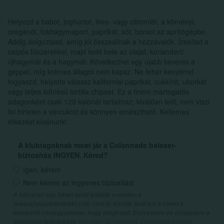
Helyezd a babot, joghurtot, lime- vagy citromlét, a köményt,
oregánót, fokhagymaport, paprikát, sót, borsot az aprítógépbe.
Addig dolgoztasd, amíg jól összeállnak a hozzávalók. Ízesítsd a
csípős fűszerekkel, majd tedd bele az olajat, koriandert/
újhagymát és a hagymát. Következhet egy újabb keverés a
géppel, míg krémes állagot nem kapsz. Ne fehér kenyérrel
fogyaszd, helyette válassz kaliforniai paprikát, cukkínit, uborkát
vagy teljes kiőrlésű tortilla chipset. Ez a finom mártogatós
adagonként csak 129 kalóriát tartalmaz, kiválóan telít, nem viszi
fel hirtelen a vércukrot és könnyen emészthető. Kellemes
étkezést kívánunk!
A klubtagoknak most jár a Colonnade baleset-
biztosítás INGYEN. Kéred?
Igen, kérem
Nem kérem az ingyenes biztosítást
A kötvényt egy héten belül küldjük e-mailen a
neked@proaktivdirekt.com címről. Kérjük tedd ezt a címet a
leveleződ címjegyzékébe, hogy megkapd. Elolvastam és elfogadom a
, igénylem az ingyenes Colonnade baleset-
biztosítási feltételeket