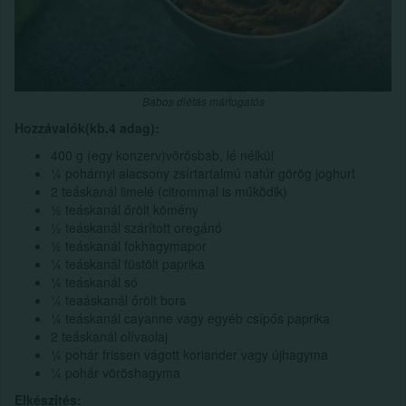
Babos diétás mártogatós
Hozzávalók(kb.4 adag):
400 g (egy konzerv)vörösbab, lé nélkül
¼ pohárnyi alacsony zsírtartalmú natúr görög joghurt
2 teáskanál limelé (citrommal is működik)
½ teáskanál őrölt kömény
½ teáskanál szárított oregánó
½ teáskanál fokhagymapor
¼ teáskanál füstölt paprika
¼ teáskanál só
¼ teaáskanál őrölt bors
¼ teáskanál cayanne vagy egyéb csípős paprika
2 teáskanál olívaolaj
¼ pohár frissen vágott koriander vagy újhagyma
¼ pohár vöröshagyma
Elkészítés: