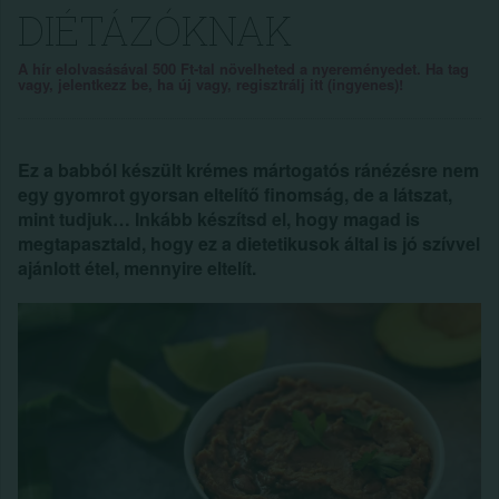
DIÉTÁZÓKNAK
A hír elolvasásával 500 Ft-tal növelheted a nyereményedet. Ha tag
vagy, jelentkezz be, ha új vagy, regisztrálj itt (ingyenes)!
Ez a babból készült krémes mártogatós ránézésre nem
egy gyomrot gyorsan eltelítő finomság, de a látszat,
mint tudjuk… Inkább készítsd el, hogy magad is
megtapasztald, hogy ez a dietetikusok által is jó szívvel
ajánlott étel, mennyire eltelít.