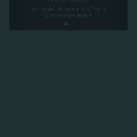
a sorsolás napján! A c
kkal naponta 2000 Ft-tal is
megosztási lehetőséget.
lheted egyenlegedet!