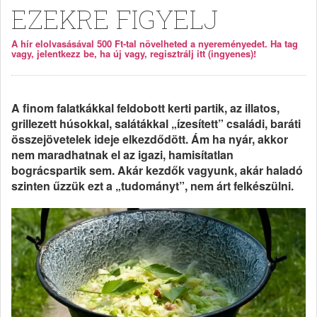
EZEKRE FIGYELJ
A hír elolvasásával 500 Ft-tal növelheted a nyereményedet. Ha tag
vagy, jelentkezz be, ha új vagy, regisztrálj itt (ingyenes)!
A finom falatkákkal feldobott kerti partik, az illatos,
grillezett húsokkal, salátákkal „ízesített” családi, baráti
összejövetelek ideje elkezdődött. Ám ha nyár, akkor
nem maradhatnak el az igazi, hamisítatlan
bográcspartik sem. Akár kezdők vagyunk, akár haladó
szinten űzzük ezt a „tudományt”, nem árt felkészülni.