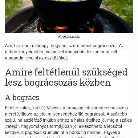
Bográcsozás
Azért az nem mindegy, hogy hol szeretnétek bográcsozni. Az
otthon kényelmében valamivel könnyebb, hiszen nem kell
magaddal cipelni az eszközöket.
Amire feltétlenül szükséged
lesz bográcsozás közben
A bogrács
Ki hitte volna, igaz?:) Válassz a társaság létszámához passzoló
méretű, illetve az étel milyenségéhez illő bográcsot. A szűkebb
szájú, halászléfőző inkább ehhez a halas ételhez jó, míg a széles
„tetejű”, hagyományos formájúban jól elkészíthető a lecsótól
kezdve, a paprikás krumplin át a pörköltig minden. Figyelj a