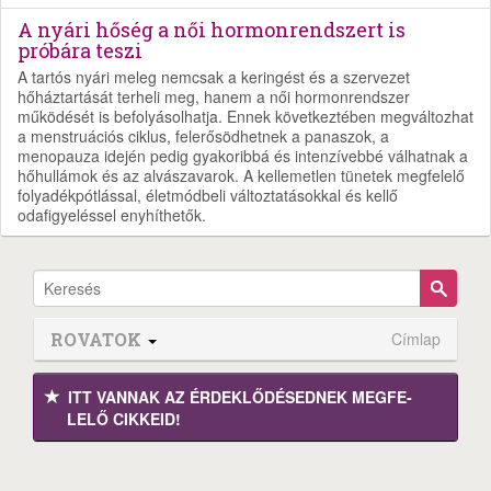
A nyári hőség a női hormonrendszert is
próbára teszi
A tartós nyári meleg nemcsak a keringést és a szervezet
hőháztartását terheli meg, hanem a női hormonrendszer
működését is befolyásolhatja. Ennek következtében megváltozhat
a menstruációs ciklus, felerősödhetnek a panaszok, a
menopauza idején pedig gyakoribbá és intenzívebbé válhatnak a
hőhullámok és az alvászavarok. A kellemetlen tünetek megfelelő
folyadékpótlással, életmódbeli változtatásokkal és kellő
odafigyeléssel enyhíthetők.
ROVATOK
Címlap
ITT VANNAK AZ ÉRDEK­LŐDÉ­SEDNEK MEGFE­
LELŐ CIKKEID!