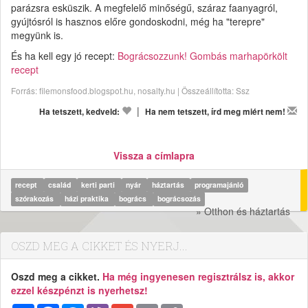
parázsra esküszik. A megfelelő minőségű, száraz faanyagról,
gyújtósról is hasznos előre gondoskodni, még ha "terepre"
megyünk is.
És ha kell egy jó recept:
Bográcsozzunk! Gombás marhapörkölt
recept
Forrás: filemonsfood.blogspot.hu, nosalty.hu | Összeállította: Ssz
|
Ha tetszett, kedveld:
Ha nem tetszett, írd meg miért nem!
Vissza a címlapra
recept
család
kerti parti
nyár
háztartás
programajánló
szórakozás
házi praktika
bogrács
bográcsozás
» Otthon és háztartás
OSZD MEG A CIKKET ÉS NYERJ...
Oszd meg a cikket.
Ha még ingyenesen regisztrálsz is, akkor
ezzel készpénzt is nyerhetsz!