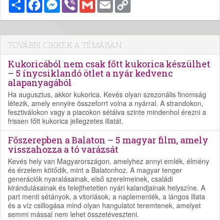
Megosztás
Facebook
Messenger
Viber
Gmail
Email
Copy
Link
TOVÁBBI CIKKEK A TÉMÁBAN
Kukoricából nem csak főtt kukorica készülhet
– 5 ínycsiklandó ötlet a nyár kedvenc
alapanyagából
Ha augusztus, akkor kukorica. Kevés olyan szezonális finomság
létezik, amely ennyire összeforrt volna a nyárral. A strandokon,
fesztiválokon vagy a piacokon sétálva szinte mindenhol érezni a
frissen főtt kukorica jellegzetes illatát.
Főszerepben a Balaton – 5 magyar film, amely
visszahozza a tó varázsát
Kevés hely van Magyarországon, amelyhez annyi emlék, élmény
és érzelem kötődik, mint a Balatonhoz. A magyar tenger
generációk nyaralásainak, első szerelmeinek, családi
kirándulásainak és felejthetetlen nyári kalandjainak helyszíne. A
part menti sétányok, a vitorlások, a naplementék, a lángos illata
és a víz csillogása mind olyan hangulatot teremtenek, amelyet
semmi mással nem lehet összetéveszteni.