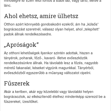
minőségre is! Ezen felül fontos a stabil láb, vagy tartó, illetve a
lánc.
Ahol ehetsz, amire ülhetsz
Otthon azért könnyebb gondoskodni ezekről, ám ha „külsős”
bográcsozást szeretnél, válassz olyan helyet, ahol „telepített”
padok állnak rendelkezésedre.
„Apróságok”
Az otthoni lehetőségek ilyenkor szintén adottak, hiszen a
tányérok, poharak, főző-, kavaró- illetve evőeszközök
rendelkezésünkre állnak. Ha távolabb lesz a főzés, nagyobb
méretű fakanalat, késeket vigyünk magunkkal. Tányérból,
evőeszközből egyszerűbb a műanyag változatot cipelni.
Fűszerek
Akár a kertben, akár egy közelebbi vagy távolabbi helyen
bográcsoztok, az elkészítendő ételhez mindenképp szerezd be a
fűszereket, ízesítőket.