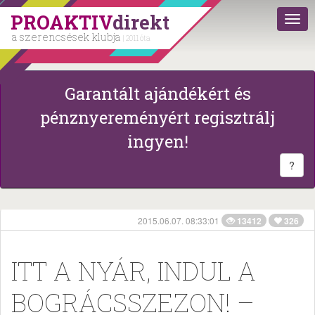
PROAKTIV
direkt
a szerencsések klubja
| 2011 óta
Garantált ajándékért és
pénznyereményért regisztrálj
ingyen!
?
2015.06.07. 08:33:01
13412
326
ITT A NYÁR, INDUL A
BOGRÁCSSZEZON! –