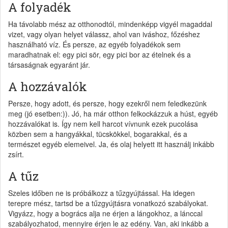
A folyadék
Ha távolabb mész az otthonodtól, mindenképp vigyél magaddal
vizet, vagy olyan helyet válassz, ahol van iváshoz, főzéshez
használható víz. És persze, az egyéb folyadékok sem
maradhatnak el: egy pici sör, egy pici bor az ételnek és a
társaságnak egyaránt jár.
A hozzávalók
Persze, hogy adott, és persze, hogy ezekről nem feledkezünk
meg (jó esetben:)). Jó, ha már otthon felkockázzuk a húst, egyéb
hozzávalókat is. Így nem kell harcot vívnunk ezek pucolása
közben sem a hangyákkal, tücskökkel, bogarakkal, és a
természet egyéb elemeivel. Ja, és olaj helyett itt használj inkább
zsírt.
A tűz
Szeles időben ne is próbálkozz a tűzgyújtással. Ha idegen
terepre mész, tartsd be a tűzgyújtásra vonatkozó szabályokat.
Vigyázz, hogy a bogrács alja ne érjen a lángokhoz, a lánccal
szabályozhatod, mennyire érjen le az edény. Van, aki inkább a