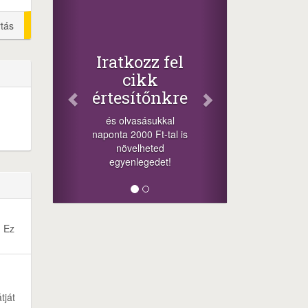
Fac
Osz
rtás
cikk
+1.000
Iratkozz fel
-nyeremén
cikk
a szere
értesítőnkre
sorsolá
cikkek a
és olvasásukkal
meg
naponta 2000 Ft-tal is
lehetősége
növelheted
mi
egyenlegedet!
. Ez
tját