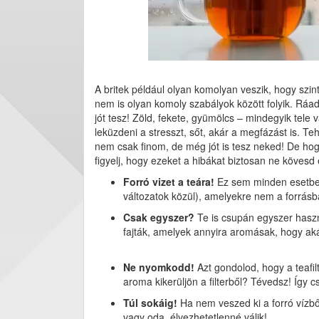
A britek például olyan komolyan veszik, hogy szin
nem is olyan komoly szabályok között folyik. Rá
jót tesz! Zöld, fekete, gyümölcs – mindegyik tel
leküzdeni a stresszt, sőt, akár a megfázást is. Teh
nem csak finom, de még jót is tesz neked! De h
figyelj, hogy ezeket a hibákat biztosan ne kövesd 
Forró vizet a teára!
Ez sem minden esetben
változatok közül), amelyekre nem a forrásba
Csak egyszer?
Te is csupán egyszer haszn
fajták, amelyek annyira aromásak, hogy akár
Ne nyomkodd!
Azt gondolod, hogy a teafil
aroma kikerüljön a filterből? Tévedsz! Így 
Túl sokáig!
Ha nem veszed ki a forró vízből 
vagy oda, élvezhetetlenné válik!