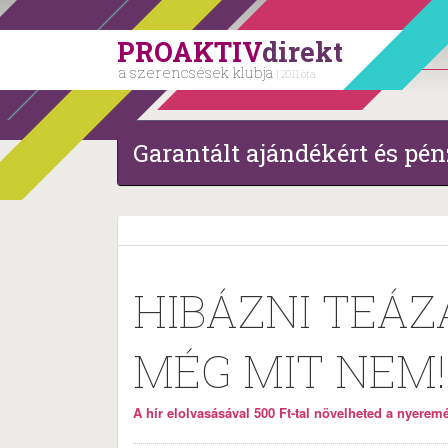
PROAKTIV
direkt
a szerencsések klubja
| 2011 óta
Garantált ajándékért és pén
HIBÁZNI TEÁZ
MÉG MIT NEM!
A hír elolvasásával 500 Ft-tal növelheted a nyeremén