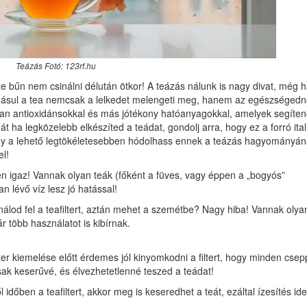
Teázás Fotó: 123rf.hu
te bűn nem csinálni délután ötkor! A teázás nálunk is nagy divat, még 
adásul a tea nemcsak a lelkedet melengeti meg, hanem az egészségedn
e van antioxidánsokkal és más jótékony hatóanyagokkal, amelyek segíte
át ha legközelebb elkészíted a teádat, gondolj arra, hogy ez a forró ital
ogy a lehető legtökéletesebben hódolhass ennek a teázás hagyományán
el!
 igaz! Vannak olyan teák (főként a füves, vagy éppen a „bogyós”
n lévő víz lesz jó hatással!
álod fel a teafiltert, aztán mehet a szemétbe? Nagy hiba! Vannak olya
 több használatot is kibírnak.
ter kiemelése előtt érdemes jól kinyomkodni a filtert, hogy minden csep
csak keserűvé, és élvezhetetlenné teszed a teádat!
időben a teafiltert, akkor meg is keseredhet a teát, ezáltal ízesítés ide