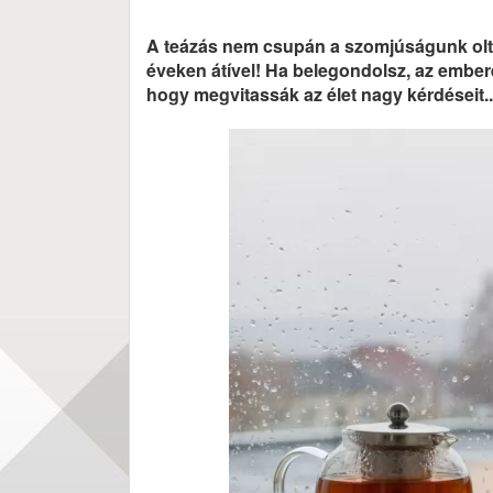
A teázás nem csupán a szomjúságunk oltás
éveken átível! Ha belegondolsz, az ember
hogy megvitassák az élet nagy kérdéseit...