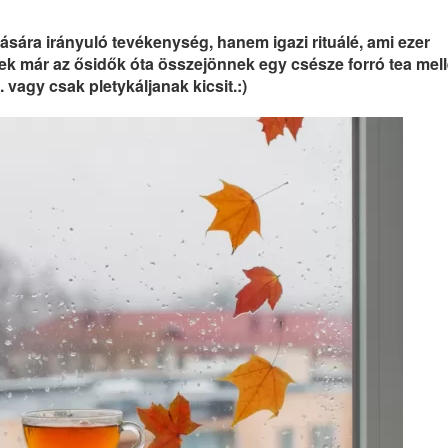
ára irányuló tevékenység, hanem igazi rituálé, ami ezer
ek már az ősidők óta összejönnek egy csésze forró tea melle
 vagy csak pletykáljanak kicsit.:)