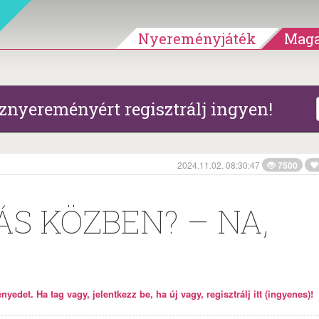
Nyereményjáték
Maga
znyereményért regisztrálj ingyen!
2024.11.02. 08:30:47
7500
ÁS KÖZBEN? – NA,
yedet. Ha tag vagy, jelentkezz be, ha új vagy, regisztrálj itt (ingyenes)!