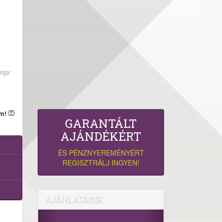
hogy
em!
GARANTÁLT
AJÁNDÉKÉRT
ÉS PÉNZNYEREMÉNYÉRT
REGISZTRÁLJ INGYEN!
AJÁNLATAINK