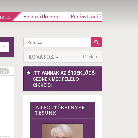
zin
Bejelentkezem
Regisztráció
?
ROVATOK
Címlap
224
ITT VANNAK AZ ÉRDEK­LŐDÉ­
SEDNEK MEGFE­LELŐ
CIKKEID!
A LEG­U­TÓB­BI NYER­
TE­SÜNK