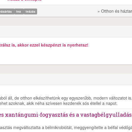
» Otthon és házta
vásárlás
tea
teázás
álsz is, akkor ezzel készpénzt is nyerhetsz!
ól áll, de otthon elkészíthetünk egy egyszerűbb, modern változatot is
lehet azoknak, akik néha szívesen kezdenék sós étellel a napot.
es xantángumi-fogyasztás és a vastagbélgyulladás
asztás megváltoztatta a bélmikrobiótát, meggyengítette a bélfal védőgá