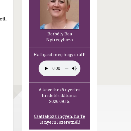
tt,
Borbély Bea
Nyíregyháza
Hallgasd meg hogy örült!
A következő nyertes
hirdetés dátuma:
2026.09.16.
Csatlakozz ingyen, ha Te
is nyerni szeretnél!