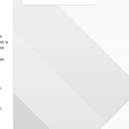
ha
ek is
nek
ak,
n
p