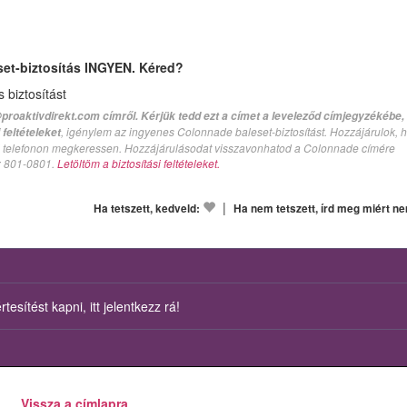
set-biztosítás INGYEN. Kéred?
biztosítást
proaktivdirekt.com címről. Kérjük tedd ezt a címet a leveleződ címjegyzékébe,
, igénylem az ingyenes Colonnade baleset-biztosítást. Hozzájárulok, 
feltételeket
val telefonon megkeressen. Hozzájárulásodat visszavonhatod a Colonnade címére
n: 801-0801.
Letöltöm a biztosítási feltételeket.
|
Ha tetszett, kedveld:
Ha nem tetszett, írd meg miért n
esítést kapni, itt jelentkezz rá!
Vissza a címlapra