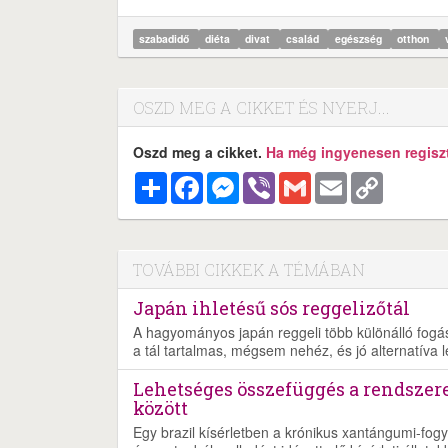
szabadidő
diéta
divat
család
egészség
otthon
OSZD MEG A CIKKET ÉS NYERJ...
Oszd meg a cikket.
Ha még ingyenesen regisztr
Megosztás
Facebook
Messenger
Viber
Gmail
Email
Copy
Link
TOVÁBBI CIKKEK A TÉMÁBAN
Japán ihletésű sós reggelizőtál
A hagyományos japán reggeli több különálló fogásb
a tál tartalmas, mégsem nehéz, és jó alternatíva 
Lehetséges összefüggés a rendszer
között
Egy brazil kísérletben a krónikus xantángumi-fogy