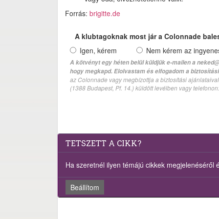
Forrás:
brigitte.de
A klubtagoknak most jár a Colonnade bale
Igen, kérem
Nem kérem az ingyenes 
A kötvényt egy héten belül küldjük e-mailen a neked@
hogy megkapd. Elolvastam és elfogadom a biztosítási 
az Colonnade vagy megbízottja a biztosítási ajánlatai
(1388 Budapest, Pf. 14.) küldött levélben vagy telefono
TETSZETT A CIKK?
Ha szeretnél ilyen témájú cikkek megjelenéséről ért
Beállítom