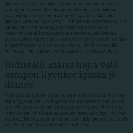
általában a szokásosnál jóval többet tartózkodunk a napon, a
szabadban. Erre az időszakra jobban teszed, ha a festésben,
szőkítésben is tartasz némi szünetet, hogy már a kiindulási
állapot is kevésbé legyen sérült. Természetes összetevőkből álló,
kímélő hatású termékek is jobb választást jelentenek a
hagyományosnál, ha ragaszkodsz a festéshez, szőkítéshez,
göndörítéshez. Szintén szerencsés, ha el tudod engedni a nyárra
a hajsütővasakat, a lakkokat, zseléket is. Kímélő termékekkel
hajmosás, majd szabad levegőn száradás egy kész terápia.
Hidratáló, száraz hajra való
sampon ilyenkor igazán jó
döntés
A forróság a hajunkat is szárítja, aki erre hajlamos, az különösen
észre fogja ezt venni. A tengervíz pedig sótartalma miatt tovább
ront a helyzeten – ha van lehetőségünk, tengerben fürdés után
rögtön öblítsük át a hajunkat alaposan tiszta csapvízzel, mert bár
a sós víztől megszáradt haj romantikus hullámokat alkothat, a sós
pác és a napsütés gyilkos kombó a szálaknak.