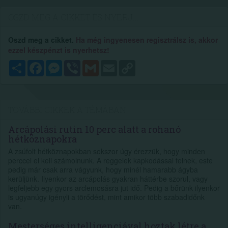
OSZD MEG A CIKKET ÉS NYERJ...
Oszd meg a cikket.
Ha még ingyenesen regisztrálsz is, akkor
ezzel készpénzt is nyerhetsz!
Megosztás
Facebook
Messenger
Viber
Gmail
Email
Copy
Link
TOVÁBBI CIKKEK A TÉMÁBAN
Arcápolási rutin 10 perc alatt a rohanó
hétköznapokra
A zsúfolt hétköznapokban sokszor úgy érezzük, hogy minden
perccel el kell számolnunk. A reggelek kapkodással telnek, este
pedig már csak arra vágyunk, hogy minél hamarabb ágyba
kerüljünk. Ilyenkor az arcápolás gyakran háttérbe szorul, vagy
legfeljebb egy gyors arclemosásra jut idő. Pedig a bőrünk ilyenkor
is ugyanúgy igényli a törődést, mint amikor több szabadidőnk
van.
Mesterséges intelligenciával hoztak létre a