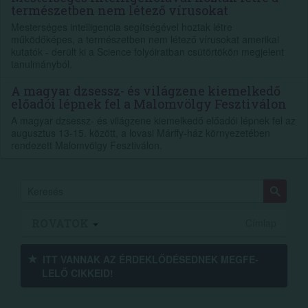
természetben nem létező vírusokat
Mesterséges intelligencia segítségével hoztak létre
működőképes, a természetben nem létező vírusokat amerikai
kutatók - derült ki a Science folyóiratban csütörtökön megjelent
tanulmányból.
A magyar dzsessz- és világzene kiemelkedő
előadói lépnek fel a Malomvölgy Fesztiválon
A magyar dzsessz- és világzene kiemelkedő előadói lépnek fel az
augusztus 13-15. között, a lovasi Márffy-ház környezetében
rendezett Malomvölgy Fesztiválon.
ROVATOK
Címlap
ITT VANNAK AZ ÉRDEK­LŐDÉ­SEDNEK MEGFE­
LELŐ CIKKEID!