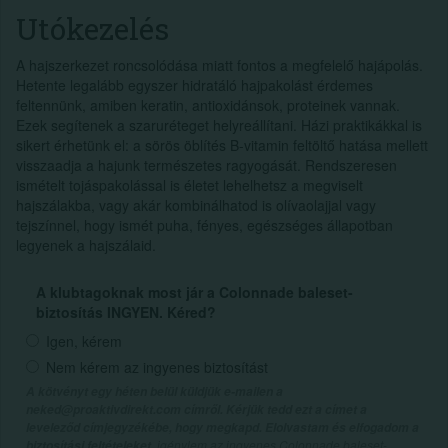
Utókezelés
A hajszerkezet roncsolódása miatt fontos a megfelelő hajápolás.
Hetente legalább egyszer hidratáló hajpakolást érdemes
feltennünk, amiben keratin, antioxidánsok, proteinek vannak.
Ezek segítenek a szaruréteget helyreállítani. Házi praktikákkal is
sikert érhetünk el: a sörös öblítés B-vitamin feltöltő hatása mellett
visszaadja a hajunk természetes ragyogását. Rendszeresen
ismételt tojáspakolással is életet lehelhetsz a megviselt
hajszálakba, vagy akár kombinálhatod is olívaolajjal vagy
tejszínnel, hogy ismét puha, fényes, egészséges állapotban
legyenek a hajszálaid.
A klubtagoknak most jár a Colonnade baleset-
biztosítás INGYEN. Kéred?
Igen, kérem
Nem kérem az ingyenes biztosítást
A kötvényt egy héten belül küldjük e-mailen a
neked@proaktivdirekt.com címről. Kérjük tedd ezt a címet a
leveleződ címjegyzékébe, hogy megkapd. Elolvastam és elfogadom a
, igénylem az ingyenes Colonnade baleset-
biztosítási feltételeket