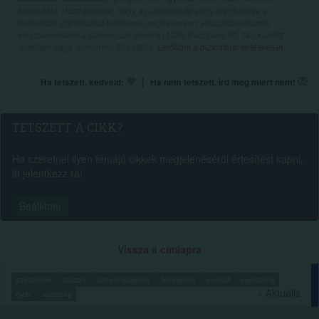
biztosítást. Hozzájárulok, hogy az Colonnade vagy megbízottja a
biztosítási ajánlataival telefonon megkeressen. Hozzájárulásodat
visszavonhatod a Colonnade címére (1388 Budapest, Pf. 14.) küldött
levélben vagy telefonon: 801-0801.
Letöltöm a biztosítási feltételeket.
|
Ha tetszett, kedveld:
Ha nem tetszett, írd meg miért nem!
TETSZETT A CIKK?
Ha szeretnél ilyen témájú cikkek megjelenéséről értesítést kapni,
itt jelentkezz rá!
Beállítom
Vissza a címlapra
szabadidő
utazás
szépségápolás
hajápolás
család
egészség
» Aktuális
nyár
szépség