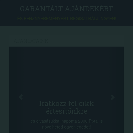
GARANTÁLT AJÁNDÉKÉRT
ÉS PÉNZNYEREMÉNYÉRT REGISZTRÁLJ INGYEN!
AJÁNLATAINK
Face
Oszd meg c
tkozz fel cikk
+1.000.00
rtesítőnkre
-nyeremény növelés j
a sorsolás napján! A c
kkal naponta 2000 Ft-tal is
megosztási lehetőséget.
lheted egyenlegedet!