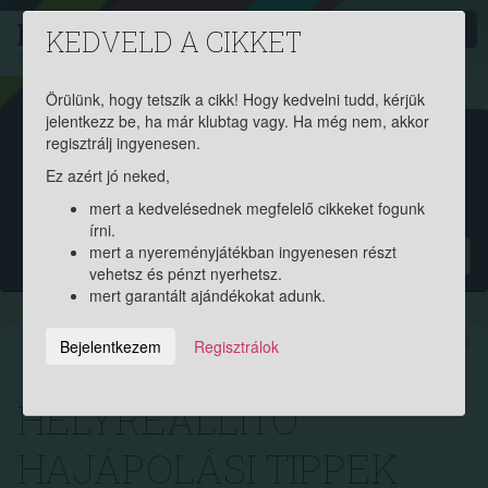
PROAKTIV
direkt
KEDVELD A CIKKET
a szerencsések klubja
| 2011 óta
Örülünk, hogy tetszik a cikk! Hogy kedvelni tudd, kérjük
jelentkezz be, ha már klubtag vagy. Ha még nem, akkor
Garantált ajándékért és
regisztrálj ingyenesen.
Ez azért jó neked,
pénznyereményért regisztrálj
mert a kedvelésednek megfelelő cikkeket fogunk
ingyen!
írni.
mert a nyereményjátékban ingyenesen részt
?
vehetsz és pénzt nyerhetsz.
mert garantált ajándékokat adunk.
2021.08.06. 17:55:46
9200
231
Bejelentkezem
Regisztrálok
HELYREÁLLÍTÓ
HAJÁPOLÁSI TIPPEK