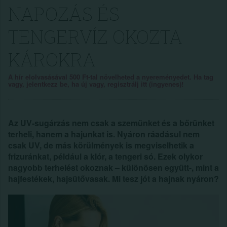
NAPOZÁS ÉS
TENGERVÍZ OKOZTA
KÁROKRA
A hír elolvasásával 500 Ft-tal növelheted a nyereményedet. Ha tag
vagy, jelentkezz be, ha új vagy, regisztrálj itt (ingyenes)!
Az UV-sugárzás nem csak a szemünket és a bőrünket
terheli, hanem a hajunkat is. Nyáron ráadásul nem
csak UV, de más körülmények is megviselhetik a
frizuránkat, például a klór, a tengeri só. Ezek olykor
nagyobb terhelést okoznak – különösen együtt-, mint a
hajfestékek, hajsütővasak. Mi tesz jót a hajnak nyáron?