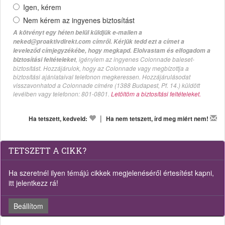
Igen, kérem
Nem kérem az ingyenes biztosítást
A kötvényt egy héten belül küldjük e-mailen a
neked@proaktivdirekt.com címről. Kérjük tedd ezt a címet a
leveleződ címjegyzékébe, hogy megkapd. Elolvastam és elfogadom a
, igénylem az ingyenes Colonnade baleset-
biztosítási feltételeket
biztosítást. Hozzájárulok, hogy az Colonnade vagy megbízottja a
biztosítási ajánlataival telefonon megkeressen. Hozzájárulásodat
visszavonhatod a Colonnade címére (1388 Budapest, Pf. 14.) küldött
levélben vagy telefonon: 801-0801.
Letöltöm a biztosítási feltételeket.
|
Ha tetszett, kedveld:
Ha nem tetszett, írd meg miért nem!
TETSZETT A CIKK?
Ha szeretnél ilyen témájú cikkek megjelenéséről értesítést kapni,
itt jelentkezz rá!
Beállítom