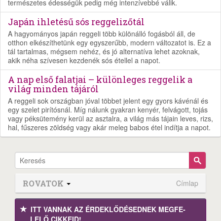
természetes édességük pedig még intenzívebbé válik.
Japán ihletésű sós reggelizőtál
A hagyományos japán reggeli több különálló fogásból áll, de
otthon elkészíthetünk egy egyszerűbb, modern változatot is. Ez a
tál tartalmas, mégsem nehéz, és jó alternatíva lehet azoknak,
akik néha szívesen kezdenék sós étellel a napot.
A nap első falatjai – különleges reggelik a
világ minden tájáról
A reggeli sok országban jóval többet jelent egy gyors kávénál és
egy szelet pirítósnál. Míg nálunk gyakran kenyér, felvágott, tojás
vagy péksütemény kerül az asztalra, a világ más tájain leves, rizs,
hal, fűszeres zöldség vagy akár meleg babos étel indítja a napot.
ROVATOK
Címlap
ITT VANNAK AZ ÉRDEK­LŐDÉ­SEDNEK MEGFE­
LELŐ CIKKEID!