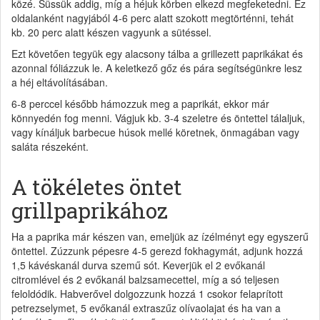
közé. Süssük addig, míg a héjuk körben elkezd megfeketedni. Ez
oldalanként nagyjából 4-6 perc alatt szokott megtörténni, tehát
kb. 20 perc alatt készen vagyunk a sütéssel.
Ezt követően tegyük egy alacsony tálba a grillezett paprikákat és
azonnal fóliázzuk le. A keletkező gőz és pára segítségünkre lesz
a héj eltávolításában.
6-8 perccel később hámozzuk meg a paprikát, ekkor már
könnyedén fog menni. Vágjuk kb. 3-4 szeletre és öntettel tálaljuk,
vagy kínáljuk barbecue húsok mellé köretnek, önmagában vagy
saláta részeként.
A tökéletes öntet
grillpaprikához
Ha a paprika már készen van, emeljük az ízélményt egy egyszerű
öntettel. Zúzzunk pépesre 4-5 gerezd fokhagymát, adjunk hozzá
1,5 kávéskanál durva szemű sót. Keverjük el 2 evőkanál
citromlével és 2 evőkanál balzsamecettel, míg a só teljesen
feloldódik. Habverővel dolgozzunk hozzá 1 csokor felaprított
petrezselymet, 5 evőkanál extraszűz olívaolajat és ha van a