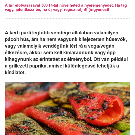
A hír elolvasásával 500 Ft-tal növelheted a nyereményedet. Ha tag
vagy, jelentkezz be, ha új vagy, regisztrálj itt (ingyenes)!
A kerti parti legfőbb vendége általában valamilyen
pácolt hús, ám ha nem vagyunk kifejezetten húsevők,
vagy valamelyik vendégünk tért rá a vega/vegán
étkezésre, akkor sem kell kimaradnunk vagy épp
kihagynunk az érintettet az élményből. Ott van például
a grillezett paprika, amivel különlegessé tehetjük a
kínálatot.