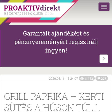
PROAKTIV
direkt
a szerencsések klubja
| 2011 óta
Garantált ajándékért és
pénznyereményért regisztrálj
ingyen!
?
2020.06.11. 15:24:07
11443
227
GRILL PAPRIKA – KERTI
SÜTÉS A HÚSON TÚL 1.