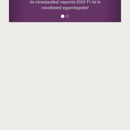
l naponta 2000 Ft-tal is
megosztási lehetőséget. L
ted egyenlegedet!