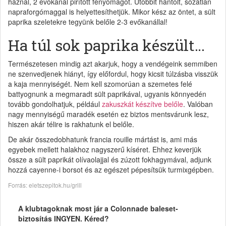
háznál, 2 evőkanál pirított fenyőmagot. Utóbbit hántolt, sózatlan
napraforgómaggal is helyettesíthetjük. Mikor kész az öntet, a sült
paprika szeletekre tegyünk belőle 2-3 evőkanállal!
Ha túl sok paprika készült…
Természetesen mindig azt akarjuk, hogy a vendégeink semmiben
ne szenvedjenek hiányt, így előfordul, hogy kicsit túlzásba visszük
a kaja mennyiségét. Nem kell szomorúan a szemetes felé
battyognunk a megmaradt sült paprikával, ugyanis könnyedén
tovább gondolhatjuk, például
zakuszkát készítve belőle
. Valóban
nagy mennyiségű maradék esetén ez biztos mentsvárunk lesz,
hiszen akár télire is rakhatunk el belőle.
De akár összedobhatunk francia rouille mártást is, ami más
egyebek mellett halakhoz nagyszerű kíséret. Ehhez keverjük
össze a sült paprikát olívaolajjal és zúzott fokhagymával, adjunk
hozzá cayenne-i borsot és az egészet pépesítsük turmixgépben.
Forrás: eletszepitok.hu/grill
A klubtagoknak most jár a Colonnade baleset-
biztosítás INGYEN. Kéred?