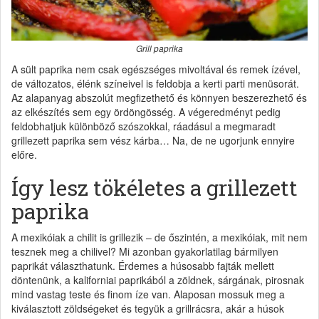
Grill paprika
A sült paprika nem csak egészséges mivoltával és remek ízével,
de változatos, élénk színeivel is feldobja a kerti parti menüsorát.
Az alapanyag abszolút megfizethető és könnyen beszerezhető és
az elkészítés sem egy ördöngösség. A végeredményt pedig
feldobhatjuk különböző szószokkal, ráadásul a megmaradt
grillezett paprika sem vész kárba… Na, de ne ugorjunk ennyire
előre.
Így lesz tökéletes a grillezett
paprika
A mexikóiak a chilit is grillezik – de őszintén, a mexikóiak, mit nem
tesznek meg a chilivel? Mi azonban gyakorlatilag bármilyen
paprikát választhatunk. Érdemes a húsosabb fajták mellett
döntenünk, a kaliforniai paprikából a zöldnek, sárgának, pirosnak
mind vastag teste és finom íze van. Alaposan mossuk meg a
kiválasztott zöldségeket és tegyük a grillrácsra, akár a húsok