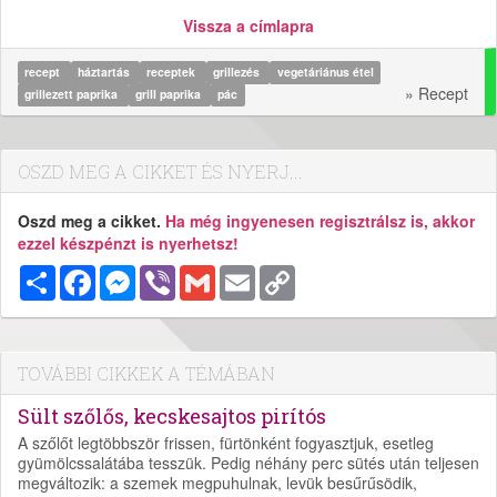
Vissza a címlapra
recept
háztartás
receptek
grillezés
vegetáriánus étel
» Recept
grillezett paprika
grill paprika
pác
OSZD MEG A CIKKET ÉS NYERJ...
Oszd meg a cikket.
Ha még ingyenesen regisztrálsz is, akkor
ezzel készpénzt is nyerhetsz!
Megosztás
Facebook
Messenger
Viber
Gmail
Email
Copy
Link
TOVÁBBI CIKKEK A TÉMÁBAN
Sült szőlős, kecskesajtos pirítós
A szőlőt legtöbbször frissen, fürtönként fogyasztjuk, esetleg
gyümölcssalátába tesszük. Pedig néhány perc sütés után teljesen
megváltozik: a szemek megpuhulnak, levük besűrűsödik,