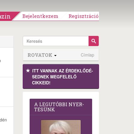
zin
Bejelentkezem
Regisztráció
ROVATOK
Címlap
n
ITT VANNAK AZ ÉRDEK­LŐDÉ­
SEDNEK MEGFE­LELŐ
CIKKEID!
A LEG­U­TÓB­BI NYER­
TE­SÜNK
idén