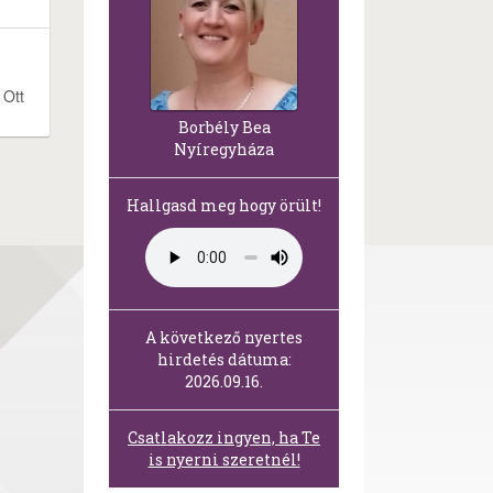
 Ott
Borbély Bea
Nyíregyháza
Hallgasd meg hogy örült!
A következő nyertes
hirdetés dátuma:
2026.09.16.
Csatlakozz ingyen, ha Te
is nyerni szeretnél!