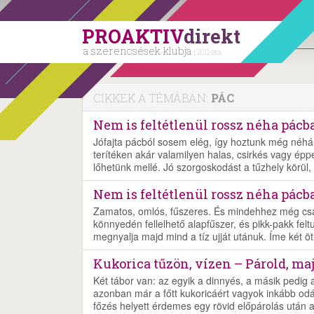
PROAKTIV
direkt
a szerencsések klubja
| 2011 óta
CIKKEK A TÉMÁBAN:
PÁC
Nem is feltétlenül rossz néha pácb
Jófajta pácból sosem elég, így hoztunk még néhán
terítéken akár valamilyen halas, csirkés vagy ép
lőhetünk mellé. Jó szorgoskodást a tűzhely körül, 
Nem is feltétlenül rossz néha pácba
Zamatos, omlós, fűszeres. És mindehhez még csak
könnyedén fellelhető alapfűszer, és pikk-pakk fel
megnyalja majd mind a tíz ujját utánuk. Íme két öt
Kukorica tűzön, vízen – Párold, maj
Két tábor van: az egyik a dinnyés, a másik pedig a
azonban már a főtt kukoricáért vagyok inkább od
főzés helyett érdemes egy rövid előpárolás után a