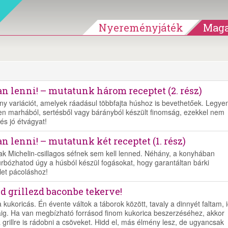
Nyereményjáték
Maga
an lenni! – mutatunk három receptet (2. rész)
y variációt, amelyek ráadásul többfajta húshoz is bevethetőek. Legye
pen marhából, sertésből vagy bárányból készült finomság, ezekkel nem
és jó étvágyat!
n lenni! – mutatunk két receptet (1. rész)
 Michelin-csillagos séfnek sem kell lenned. Néhány, a konyhában
turbózhatod úgy a húsból készül fogásokat, hogy garantáltan bárki
let pácoláshoz!
d grillezd baconbe tekerve!
 kukoricás. Én évente váltok a táborok között, tavaly a dinnyét faltam, 
áig. Ha van megbízható forrásod finom kukorica beszerzéséhez, akkor
 grillre is rádobni a csöveket. Hidd el, más élmény lesz, de ugyancsak