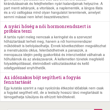
kirándulásainak és felejthetetlen nyári kalandjainak helyszíne. A
part menti sétányok, a vitorlások, a naplementék, a lángos illata
és a víz csillogása mind olyan hangulatot teremtenek, amelyet
semmi mással nem lehet összetéveszteni.
A nyári hőség a női hormonrendszert is
próbára teszi
A tartós nyári meleg nemcsak a keringést és a szervezet
hőháztartását terheli meg, hanem a női hormonrendszer
működését is befolyásolhatja. Ennek következtében megváltozhat
a menstruációs ciklus, felerősödhetnek a panaszok, a
menopauza idején pedig gyakoribbá és intenzívebbé válhatnak a
hőhullámok és az alvászavarok. A kellemetlen tünetek megfelelő
folyadékpótlással, életmódbeli változtatásokkal és kellő
odafigyeléssel enyhíthetők.
Az időszakos böjt segítheti a fogyás
fenntartását
Egy kutatás szerint a napi nyolcórás étkezési időablak nem csak
a fogyást segítheti elő, de a testsúly hosszú távú megtartását is
támogathatja túlsúlyos és elhízott felnőtteknél.