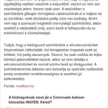
egyidejűleg valóban vesztünk a súlyunkból, viszont ez nem zsír
veszteséget jelent, hanem csak vizet. A testünkben a
szénhidrátok glikogén formájában raktározódnak el a májban és
az izmokban, ezek tárolására pedig vízre van szükség. Amint
nem kap a szervezet megfelelő mennyiségű szénhidrátot, akkor
ezekből a raktárakból (máj, izom) kezdi el felhasználni és ez
eredményezi a vízveszteséget.
Tudjuk, hogy a feldolgozott szénhidrátok a vércukorszintünket
folyamatosan változtatják, hol kimagaslóan magasak ezek az
értékek, hol pedig alacsonyak. Viszont, ha csak rostdús és teljes
kiőrlésű gabonaféléket eszünk, akkor az nem dobálja a
vércukorszintünket és normál szintre tereli az étvágyunkat. A
szénhidrátmentes étkezés nem biztosítja az optimális rostbevitelt,
amely emésztési rendellenességhez is vezethet (pl.
székrekedés).
Forrás:
medibon.hu
A klubtagoknak most jár a Colonnade baleset-
biztosítás INGYEN. Kéred?