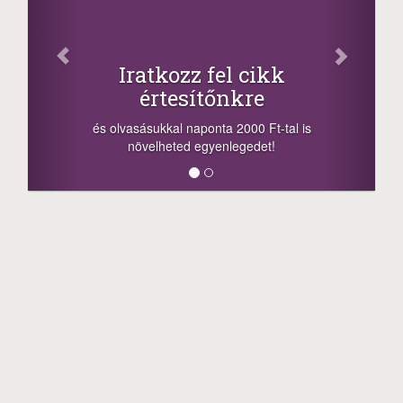
Osz
Iratkozz fel cikk
értesítőnkre
-nyeremény
a sorsolás 
és olvasásukkal naponta 2000 Ft-tal is
megosztási 
növelheted egyenlegedet!