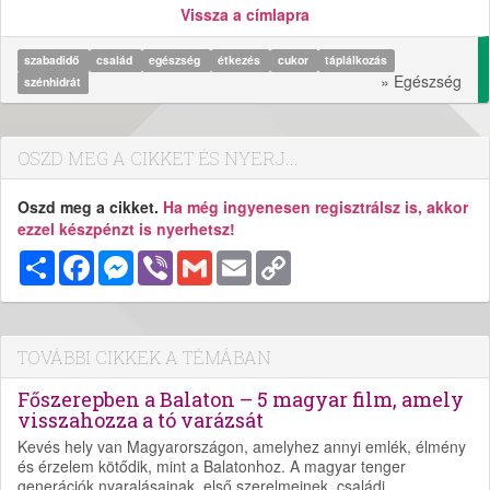
Vissza a címlapra
szabadidő
család
egészség
étkezés
cukor
táplálkozás
» Egészség
szénhidrát
OSZD MEG A CIKKET ÉS NYERJ...
Oszd meg a cikket.
Ha még ingyenesen regisztrálsz is, akkor
ezzel készpénzt is nyerhetsz!
Megosztás
Facebook
Messenger
Viber
Gmail
Email
Copy
Link
TOVÁBBI CIKKEK A TÉMÁBAN
Főszerepben a Balaton – 5 magyar film, amely
visszahozza a tó varázsát
Kevés hely van Magyarországon, amelyhez annyi emlék, élmény
és érzelem kötődik, mint a Balatonhoz. A magyar tenger
generációk nyaralásainak, első szerelmeinek, családi