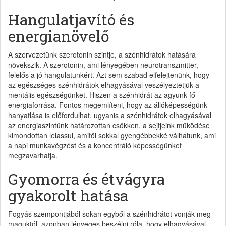
Hangulatjavító és
energianövelő
A szervezetünk szerotonin szintje, a szénhidrátok hatására
növekszik. A szerotonin, ami lényegében neurotranszmitter,
felelős a jó hangulatunkért. Azt sem szabad elfelejtenünk, hogy
az egészséges szénhidrátok elhagyásával veszélyeztetjük a
mentális egészségünket. Hiszen a szénhidrát az agyunk fő
energiaforrása. Fontos megemlíteni, hogy az állóképességünk
hanyatlása is előfordulhat, ugyanis a szénhidrátok elhagyásával
az energiaszintünk határozottan csökken, a sejtjeink működése
kimondottan lelassul, amitől sokkal gyengébbekké válhatunk, ami
a napi munkavégzést és a koncentráló képességünket
megzavarhatja.
Gyomorra és étvágyra
gyakorolt hatása
Fogyás szempontjából sokan egyből a szénhidrátot vonják meg
maguktól, azonban lényeges beszélni róla, hogy elhagyásával