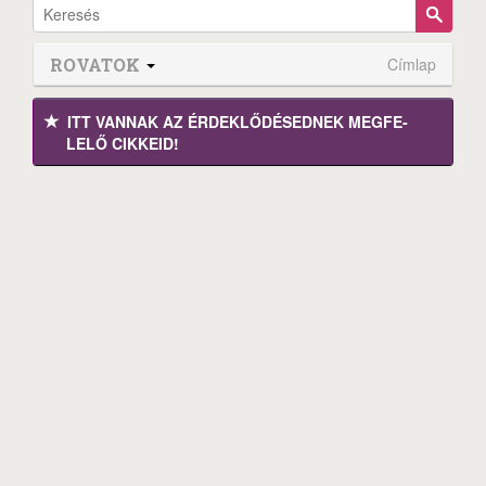
ROVATOK
Címlap
ITT VANNAK AZ ÉRDEK­LŐDÉ­SEDNEK MEGFE­
LELŐ CIKKEID!