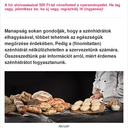
A hír elolvasásával 500 Ft-tal növelheted a nyereményedet. Ha tag
vagy, jelentkezz be, ha új vagy, regisztrálj itt (ingyenes)!
Manapság sokan gondolják, hogy a szénhidrátok
elhagyásával, többet tehetnek az egészségük
megőrzése érdekében. Pedig a (finomítatlan)
szénhidrát nélkülözhetetlen a szervezetünk számára.
Összeszedtünk pár információt arról, miért érdemes
szénhidrátot fogyasztanunk.
Kenyér