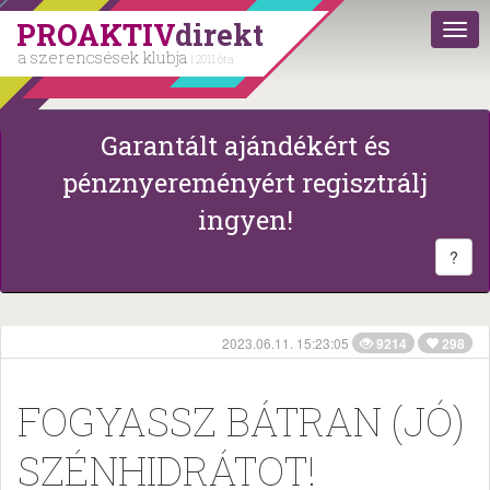
PROAKTIV
direkt
a szerencsések klubja
| 2011 óta
Garantált ajándékért és
pénznyereményért regisztrálj
ingyen!
?
2023.06.11. 15:23:05
9214
298
FOGYASSZ BÁTRAN (JÓ)
SZÉNHIDRÁTOT!