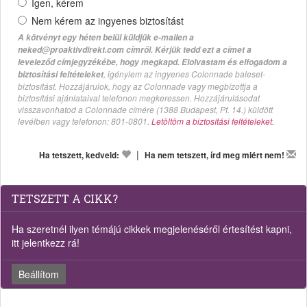
Igen, kérem
Nem kérem az ingyenes biztosítást
A kötvényt egy héten belül küldjük e-mailen a
neked@proaktivdirekt.com címről. Kérjük tedd ezt a címet a
leveleződ címjegyzékébe, hogy megkapd. Elolvastam és elfogadom a
, igénylem az ingyenes Colonnade baleset-
biztosítási feltételeket
biztosítást. Hozzájárulok, hogy az Colonnade vagy megbízottja a
biztosítási ajánlataival telefonon megkeressen. Hozzájárulásodat
visszavonhatod a Colonnade címére (1388 Budapest, Pf. 14.) küldött
levélben vagy telefonon: 801-0801.
Letöltöm a biztosítási feltételeket.
|
Ha tetszett, kedveld:
Ha nem tetszett, írd meg miért nem!
TETSZETT A CIKK?
Ha szeretnél ilyen témájú cikkek megjelenéséről értesítést kapni,
itt jelentkezz rá!
Beállítom