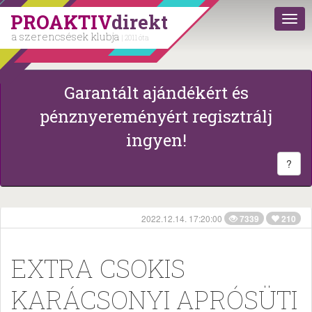
PROAKTIV
direkt
a szerencsések klubja
| 2011 óta
Garantált ajándékért és
pénznyereményért regisztrálj
ingyen!
?
2022.12.14. 17:20:00
7339
210
EXTRA CSOKIS
KARÁCSONYI APRÓSÜTI