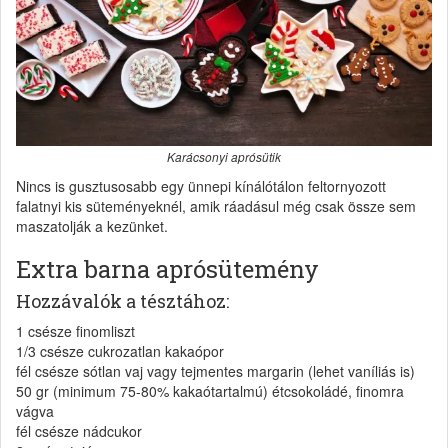
Karácsonyi aprósütik
Nincs is gusztusosabb egy ünnepi kínálótálon feltornyozott
falatnyi kis süteményeknél, amik ráadásul még csak össze sem
maszatolják a kezünket.
Extra barna aprósütemény
Hozzávalók a tésztához:
1 csésze finomliszt
1/3 csésze cukrozatlan kakaópor
fél csésze sótlan vaj vagy tejmentes margarin (lehet vaníliás is)
50 gr (minimum 75-80% kakaótartalmú) étcsokoládé, finomra
vágva
fél csésze nádcukor