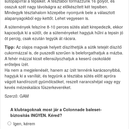
sütőpapírral a tepsiket. A tésztából formázzunk 16 golyót, és
osszuk szét nagy távolságra az előkészített két tepsiben.
Mindegyik tésztahalom közepébe nyomjunk bele a választott
alapanyagokból egy-kettőt. Lehet vegyesen is.
A sütemények felszíne 8-10 perces sütés alatt kirepedezik, ekkor
kapcsoljuk ki a sütőt, de a süteményeket hagyjuk hűlni a tepsin jó
öt percig, csak ezután tegyük át rácsra.
Tipp:
Az olajos magvak helyett díszíthetjük a sütik tetejét díszítő
cukormázzal is, de puszedli szerűen is beleforgathatjuk a mázba.
A fehér mázzal kicsit ellensúlyozhatjuk a keserű csokoládé
erőteljes ízét.
Ha nem a megjelenését, hanem az ízét tennénk karácsonyibbá,
hagyjuk ki a vaníliát, és tegyünk a tésztába sütés előtt apróra
vágott kandírozott gyümölcsöket, reszelt narancshéjat vagy egy
kevés mézeskalács fűszerkeveréket.
Szerző: GAM
A klubtagoknak most jár a Colonnade baleset-
biztosítás INGYEN. Kéred?
Igen, kérem