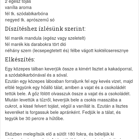
2 egész tojás
vanília aroma
fél tk. szódabikarbóna
negyed tk. aprószemű só
Díszítéshez ízlésünk szerint:
fél marék mandula (egész vagy szeletelt)
fél marék kis darabokra tört dió
néhány szem (lecsepegtetett és) félbe vágott koktélcseresznye
Elkészítés:
Egy közepes tálban keverjük össze a kimért lisztet a kakaóporral,
a szódabikarbónával és a sóval.
Ezután egy közepes lábosban forraljunk fel egy kevés vizet, majd
efölé tegyünk egy hőálló tálat, amiben a vajat és a csokoládét
tettük bele. A gőz fölött olvasszuk össze a vajat és a csokoládét.
Miután levettük a tűzről, keverjük bele a csokis masszába a
cukrot, a kissé felvert tojást, végül a vaníliát is. Ezután a lisztes
keveréket is forgassuk bele apránként. Fedjük le a tálat, és
tegyük be 30 percre a hűtőbe.
Eközben melegítsük elő a sütőt 180 fokra, és béleljük ki