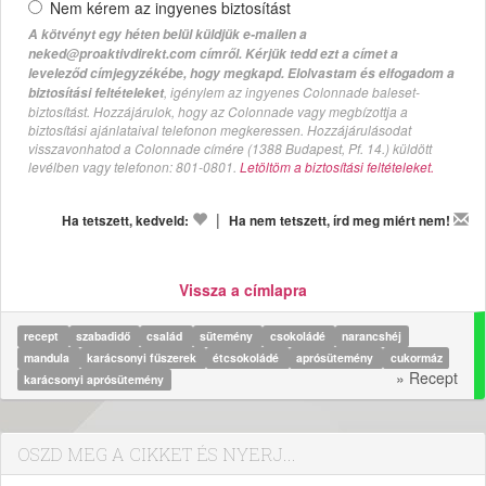
Nem kérem az ingyenes biztosítást
A kötvényt egy héten belül küldjük e-mailen a
neked@proaktivdirekt.com címről. Kérjük tedd ezt a címet a
leveleződ címjegyzékébe, hogy megkapd. Elolvastam és elfogadom a
, igénylem az ingyenes Colonnade baleset-
biztosítási feltételeket
biztosítást. Hozzájárulok, hogy az Colonnade vagy megbízottja a
biztosítási ajánlataival telefonon megkeressen. Hozzájárulásodat
visszavonhatod a Colonnade címére (1388 Budapest, Pf. 14.) küldött
levélben vagy telefonon: 801-0801.
Letöltöm a biztosítási feltételeket.
|
Ha tetszett, kedveld:
Ha nem tetszett, írd meg miért nem!
Vissza a címlapra
recept
szabadidő
család
sütemény
csokoládé
narancshéj
mandula
karácsonyi fűszerek
étcsokoládé
aprósütemény
cukormáz
» Recept
karácsonyi aprósütemény
OSZD MEG A CIKKET ÉS NYERJ...