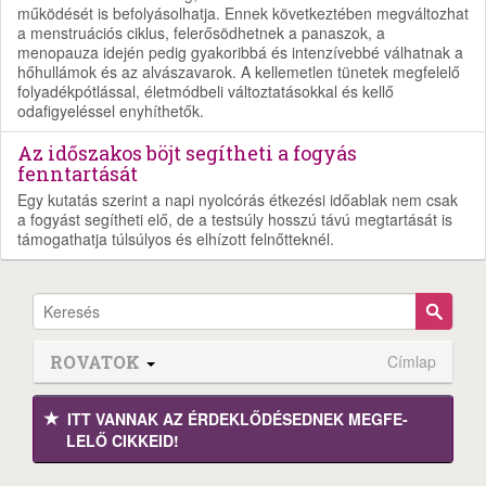
működését is befolyásolhatja. Ennek következtében megváltozhat
a menstruációs ciklus, felerősödhetnek a panaszok, a
menopauza idején pedig gyakoribbá és intenzívebbé válhatnak a
hőhullámok és az alvászavarok. A kellemetlen tünetek megfelelő
folyadékpótlással, életmódbeli változtatásokkal és kellő
odafigyeléssel enyhíthetők.
Az időszakos böjt segítheti a fogyás
fenntartását
Egy kutatás szerint a napi nyolcórás étkezési időablak nem csak
a fogyást segítheti elő, de a testsúly hosszú távú megtartását is
támogathatja túlsúlyos és elhízott felnőtteknél.
ROVATOK
Címlap
ITT VANNAK AZ ÉRDEK­LŐDÉ­SEDNEK MEGFE­
LELŐ CIKKEID!