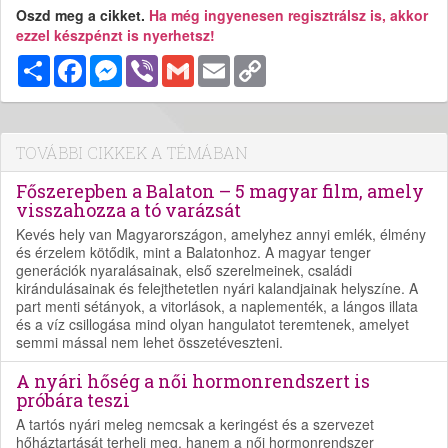
Oszd meg a cikket.
Ha még ingyenesen regisztrálsz is, akkor
ezzel készpénzt is nyerhetsz!
Megosztás
Facebook
Messenger
Viber
Gmail
Email
Copy
Link
TOVÁBBI CIKKEK A TÉMÁBAN
Főszerepben a Balaton – 5 magyar film, amely
visszahozza a tó varázsát
Kevés hely van Magyarországon, amelyhez annyi emlék, élmény
és érzelem kötődik, mint a Balatonhoz. A magyar tenger
generációk nyaralásainak, első szerelmeinek, családi
kirándulásainak és felejthetetlen nyári kalandjainak helyszíne. A
part menti sétányok, a vitorlások, a naplementék, a lángos illata
és a víz csillogása mind olyan hangulatot teremtenek, amelyet
semmi mással nem lehet összetéveszteni.
A nyári hőség a női hormonrendszert is
próbára teszi
A tartós nyári meleg nemcsak a keringést és a szervezet
hőháztartását terheli meg, hanem a női hormonrendszer