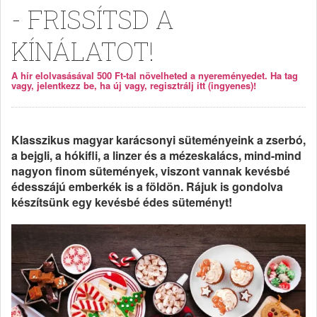
- FRISSÍTSD A
KÍNÁLATOT!
A hír elolvasásával 500 Ft-tal növelheted a nyereményedet. Ha tag
vagy, jelentkezz be, ha új vagy, regisztrálj itt (ingyenes)!
Klasszikus magyar karácsonyi süteményeink a zserbó,
a bejgli, a hókifli, a linzer és a mézeskalács, mind-mind
nagyon finom sütemények, viszont vannak kevésbé
édesszájú emberkék is a földön. Rájuk is gondolva
készítsünk egy kevésbé édes süteményt!