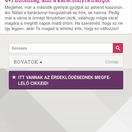
4+1 finomság, ami a karácsonyra hangol
Meglehet, már a második gyertyát gyújtjuk az adventi koszorún,
ám Nálad a karácsonyi hangulatnak se híre, se hamva. Pedig
már a város is ünnepi fényárban úszik, valahogy mégis várat
magára a meghitt napok miatti öröm. Ha szeretnéd, hogy ez ne
így legyen, akár Te magad is tehetsz érte, hogy ez változzon!
ROVATOK
Címlap
ITT VANNAK AZ ÉRDEK­LŐDÉ­SEDNEK MEGFE­
LELŐ CIKKEID!