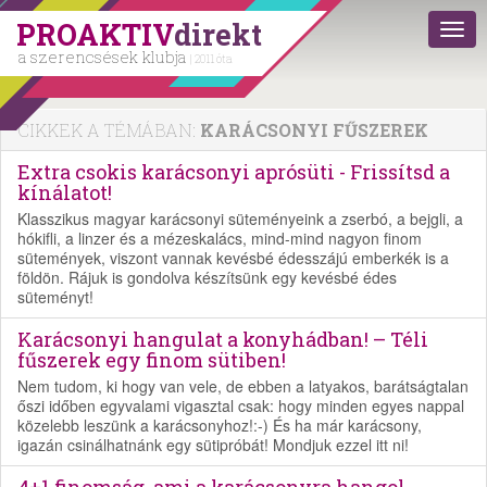
PROAKTIV
direkt
a szerencsések klubja
| 2011 óta
CIKKEK A TÉMÁBAN:
KARÁCSONYI FŰSZEREK
Extra csokis karácsonyi aprósüti - Frissítsd a
kínálatot!
Klasszikus magyar karácsonyi süteményeink a zserbó, a bejgli, a
hókifli, a linzer és a mézeskalács, mind-mind nagyon finom
sütemények, viszont vannak kevésbé édesszájú emberkék is a
földön. Rájuk is gondolva készítsünk egy kevésbé édes
süteményt!
Karácsonyi hangulat a konyhádban! – Téli
fűszerek egy finom sütiben!
Nem tudom, ki hogy van vele, de ebben a latyakos, barátságtalan
őszi időben egyvalami vigasztal csak: hogy minden egyes nappal
közelebb leszünk a karácsonyhoz!:-) És ha már karácsony,
igazán csinálhatnánk egy sütipróbát! Mondjuk ezzel itt ni!