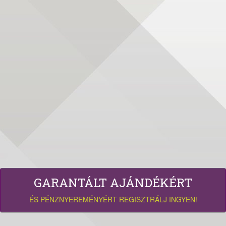
GARANTÁLT AJÁNDÉKÉRT
ÉS PÉNZNYEREMÉNYÉRT REGISZTRÁLJ INGYEN!