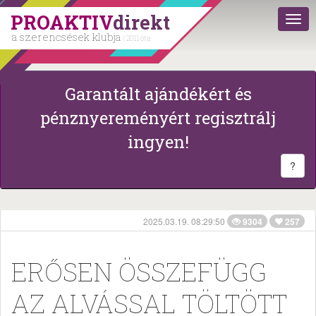
PROAKTIV
direkt
a szerencsések klubja
| 2011 óta
Garantált ajándékért és
pénznyereményért regisztrálj
ingyen!
?
2025.03.19. 08:29:50
9304
257
ERŐSEN ÖSSZEFÜGG
AZ ALVÁSSAL TÖLTÖTT