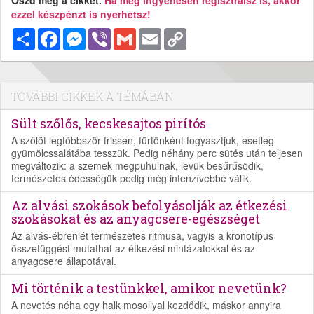
Oszd meg a cikket.
Ha még ingyenesen regisztrálsz is, akkor
ezzel készpénzt is nyerhetsz!
Megosztás
Facebook
Messenger
Viber
Gmail
Email
Copy
Link
TOVÁBBI CIKKEK A TÉMÁBAN
Sült szőlős, kecskesajtos pirítós
A szőlőt legtöbbször frissen, fürtönként fogyasztjuk, esetleg
gyümölcssalátába tesszük. Pedig néhány perc sütés után teljesen
megváltozik: a szemek megpuhulnak, levük besűrűsödik,
természetes édességük pedig még intenzívebbé válik.
Az alvási szokások befolyásolják az étkezési
szokásokat és az anyagcsere-egészséget
Az alvás-ébrenlét természetes ritmusa, vagyis a kronotípus
összefüggést mutathat az étkezési mintázatokkal és az
anyagcsere állapotával.
Mi történik a testünkkel, amikor nevetünk?
A nevetés néha egy halk mosollyal kezdődik, máskor annyira