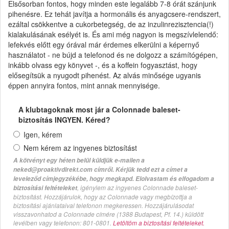
Elsősorban fontos, hogy minden este legalább 7-8 órát szánjunk
pihenésre. Ez tehát javítja a hormonális és anyagcsere-rendszert,
ezáltal csökkentve a cukorbetegség, de az inzulinrezisztencia(!)
kialakulásának esélyét is. És ami még nagyon is megszívlelendő:
lefekvés előtt egy órával már érdemes elkerülni a képernyő
használatot - ne bújd a telefonod és ne dolgozz a számítógépen,
inkább olvass egy könyvet -, és a koffein fogyasztást, hogy
elősegítsük a nyugodt pihenést. Az alvás minősége ugyanis
éppen annyira fontos, mint annak mennyisége.
A klubtagoknak most jár a Colonnade baleset-
biztosítás INGYEN. Kéred?
Igen, kérem
Nem kérem az ingyenes biztosítást
A kötvényt egy héten belül küldjük e-mailen a
neked@proaktivdirekt.com címről. Kérjük tedd ezt a címet a
leveleződ címjegyzékébe, hogy megkapd. Elolvastam és elfogadom a
, igénylem az ingyenes Colonnade baleset-
biztosítási feltételeket
biztosítást. Hozzájárulok, hogy az Colonnade vagy megbízottja a
biztosítási ajánlataival telefonon megkeressen. Hozzájárulásodat
visszavonhatod a Colonnade címére (1388 Budapest, Pf. 14.) küldött
levélben vagy telefonon: 801-0801.
Letöltöm a biztosítási feltételeket.