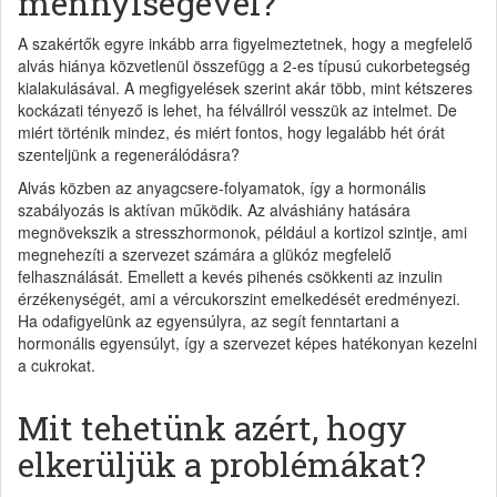
mennyiségével?
A szakértők egyre inkább arra figyelmeztetnek, hogy a megfelelő
alvás hiánya közvetlenül összefügg a 2-es típusú cukorbetegség
kialakulásával. A megfigyelések szerint akár több, mint kétszeres
kockázati tényező is lehet, ha félvállról vesszük az intelmet. De
miért történik mindez, és miért fontos, hogy legalább hét órát
szenteljünk a regenerálódásra?
Alvás közben az anyagcsere-folyamatok, így a hormonális
szabályozás is aktívan működik. Az alváshiány hatására
megnövekszik a stresszhormonok, például a kortizol szintje, ami
megnehezíti a szervezet számára a glükóz megfelelő
felhasználását. Emellett a kevés pihenés csökkenti az inzulin
érzékenységét, ami a vércukorszint emelkedését eredményezi.
Ha odafigyelünk az egyensúlyra, az segít fenntartani a
hormonális egyensúlyt, így a szervezet képes hatékonyan kezelni
a cukrokat.
Mit tehetünk azért, hogy
elkerüljük a problémákat?