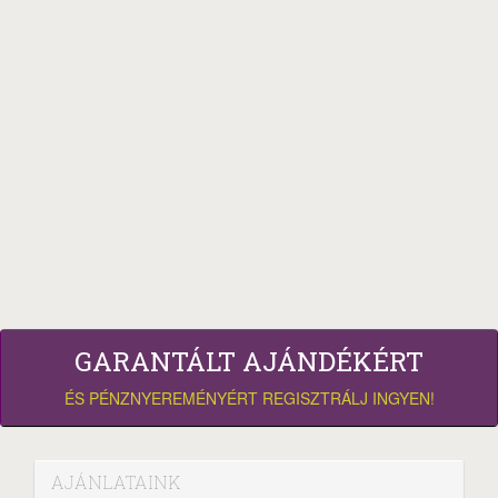
GARANTÁLT AJÁNDÉKÉRT
ÉS PÉNZNYEREMÉNYÉRT REGISZTRÁLJ INGYEN!
AJÁNLATAINK