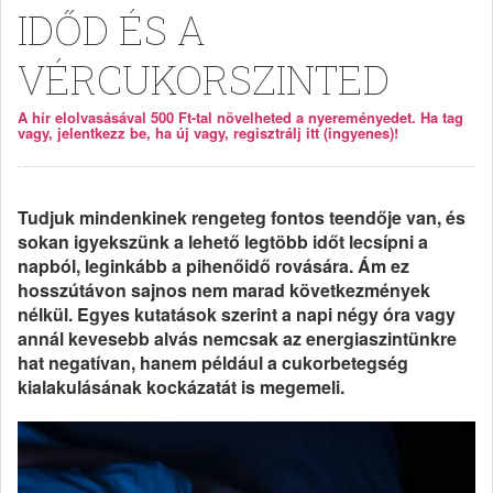
IDŐD ÉS A
VÉRCUKORSZINTED
A hír elolvasásával 500 Ft-tal növelheted a nyereményedet. Ha tag
vagy, jelentkezz be, ha új vagy, regisztrálj itt (ingyenes)!
Tudjuk mindenkinek rengeteg fontos teendője van, és
sokan igyekszünk a lehető legtöbb időt lecsípni a
napból, leginkább a pihenőidő rovására. Ám ez
hosszútávon sajnos nem marad következmények
nélkül. Egyes kutatások szerint a napi négy óra vagy
annál kevesebb alvás nemcsak az energiaszintünkre
hat negatívan, hanem például a cukorbetegség
kialakulásának kockázatát is megemeli.