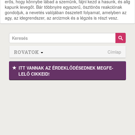
erős, hogy könnybe lábad a szemünk, fájni kezd a hasunk, és alig
kapunk levegőt. Bár többnyire egyszerű, ösztönös reakciónak
gondoljuk, a nevetés valójában összetett folyamat, amelyben az
agy, az idegrendszer, az arcizmok és a légzés is részt vesz.
ROVATOK
Címlap
ITT VANNAK AZ ÉRDEK­LŐDÉ­SEDNEK MEGFE­
LELŐ CIKKEID!