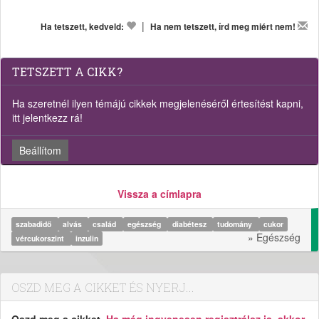
|
Ha tetszett, kedveld:
Ha nem tetszett, írd meg miért nem!
TETSZETT A CIKK?
Ha szeretnél ilyen témájú cikkek megjelenéséről értesítést kapni,
itt jelentkezz rá!
Beállítom
Vissza a címlapra
szabadidő
alvás
család
egészség
diabétesz
tudomány
cukor
» Egészség
vércukorszint
inzulin
OSZD MEG A CIKKET ÉS NYERJ...