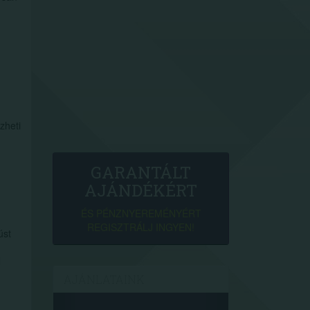
zheti
GARANTÁLT
AJÁNDÉKÉRT
ÉS PÉNZNYEREMÉNYÉRT
REGISZTRÁLJ INGYEN!
úst
l
AJÁNLATAINK