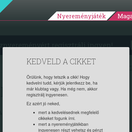
Nyereményjáték
Maga
znyereményért regisztrálj ingyen!
KEDVELD A CIKKET
2023.08.03. 09:45:00
7970
Örülünk, hogy tetszik a cikk! Hogy
kedvelni tudd, kérjük jelentkezz be, ha
LCS AZ ÉRETT
már klubtag vagy. Ha még nem, akkor
regisztrálj ingyenesen.
 ARCPAKOLÁSOK AZ
Ez azért jó neked,
mert a kedvelésednek megfelelő
cikkeket fogunk írni.
mert a nyereményjátékban
ingyenesen részt vehetsz és pénzt