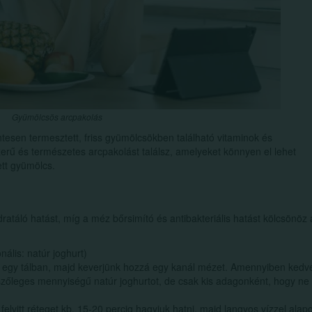
Gyümölcsös arcpakolás
tesen termesztett, friss gyümölcsökben található vitaminok és
rű és természetes arcpakolást találsz, amelyeket könnyen el lehet
ett gyümölcs.
ratáló hatást, míg a méz bőrsimító és antibakteriális hatást kölcsönöz 
ális: natúr joghurt)
al egy tálban, majd keverjünk hozzá egy kanál mézet. Amennyiben kedve
szőleges mennyiségű natúr joghurtot, de csak kis adagonként, hogy ne
elvitt réteget kb. 15-20 percig hagyjuk hatni, majd langyos vízzel alap