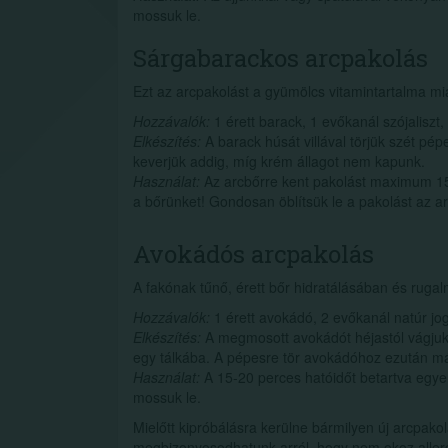
mossuk le.
Sárgabarackos arcpakolás
Ezt az arcpakolást a gyümölcs vitamintartalma mia
Hozzávalók:
1 érett barack, 1 evőkanál szójaliszt,
Elkészítés:
A barack húsát villával törjük szét pép
keverjük addig, míg krém állagot nem kapunk.
Használat:
Az arcbőrre kent pakolást maximum 15
a bőrünket! Gondosan öblítsük le a pakolást az ar
Avokádós arcpakolás
A fakónak tűnő, érett bőr hidratálásában és ru
Hozzávalók:
1 érett avokádó, 2 evőkanál natúr jo
Elkészítés:
A megmosott avokádót héjastól vágjuk k
egy tálkába. A pépesre tör avokádóhoz ezután má
Használat:
A 15-20 perces hatóidőt betartva egyen
mossuk le.
Mielőtt kipróbálásra kerülne bármilyen új arcpako
megbizonyosodhatunk arról, hogy nem okoz allergiá