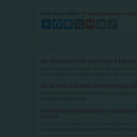
Oszd meg a cikket.
Ha még ingyenesen regisztr
Megosztás
Facebook
Messenger
Viber
Gmail
Email
Copy
Link
TOVÁBBI CIKKEK A TÉMÁBAN
Az időszakos böjt segítheti a fogyás
Egy kutatás szerint a napi nyolcórás étkezési időa
megtartását is támogathatja túlsúlyos és elhízott f
Az alvási szokások befolyásolják a
Az alvás-ébrenlét természetes ritmusa, vagyis a 
anyagcsere állapotával.
Lehetséges összefüggés a rendszer
között
Egy brazil kísérletben a krónikus xantángumi-fogy
és vastagbélgyulladást idézett elő kísérleti állatok