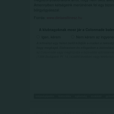
Amennyiben kétségeink merülnének fel egy bizonyo
bőrgyógyásszal.
Forrás:
www.dietaesfitnesz.hu
A klubtagoknak most jár a Colonnade bale
Igen, kérem
Nem kérem az ingyenes 
A kötvényt egy héten belül küldjük e-mailen a neked@
hogy megkapd. Elolvastam és elfogadom a biztosítási 
az Colonnade vagy megbízottja a biztosítási ajánlatai
(1388 Budapest, Pf. 14.) küldött levélben vagy telefono
szépségápolás
hidratálás
egészség
avokádó
gyümö
OSZD MEG A CIKKET ÉS NYERJ...