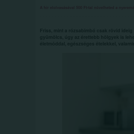
A hír elolvasásával 500 Ft-tal növelheted a nyeremén
Friss, mint a rózsabimbó csak rövid ideig 
gyümölcs, úgy az érettebb hölgyek is le
életmóddal, egészséges ételekkel, valami