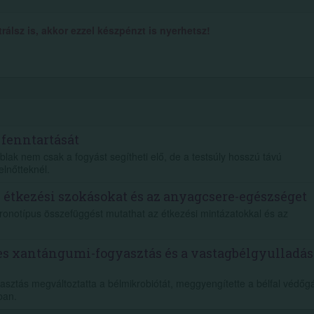
álsz is, akkor ezzel készpénzt is nyerhetsz!
 fenntartását
blak nem csak a fogyást segítheti elő, de a testsúly hosszú távú
elnőtteknél.
z étkezési szokásokat és az anyagcsere-egészséget
kronotípus összefüggést mutathat az étkezési mintázatokkal és az
es xantángumi-fogyasztás és a vastagbélgyulladás
asztás megváltoztatta a bélmikrobiótát, meggyengítette a bélfal védőgá
ban.