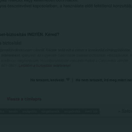
s összetevővel kapcsolatban, a használata előtt feltétlenül konzultálj
set-biztosítás INGYEN. Kéred?
biztosítást
proaktivdirekt.com címről. Kérjük tedd ezt a címet a leveleződ címjegyzékébe,
, igénylem az ingyenes Colonnade baleset-biztosítást. Hozzájárulok, 
feltételeket
val telefonon megkeressen. Hozzájárulásodat visszavonhatod a Colonnade címére
n: 801-0801.
Letöltöm a biztosítási feltételeket.
|
Ha tetszett, kedveld:
Ha nem tetszett, írd meg miért n
Vissza a címlapra
» Szép
lcs
banán
arcápolás
sárgabarack
arcpakolás
érett bőr