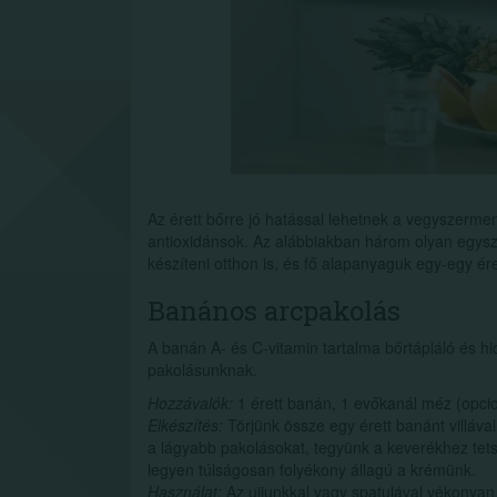
Az érett bőrre jó hatással lehetnek a vegyszermen
antioxidánsok. Az alábbiakban három olyan egysze
készíteni otthon is, és fő alapanyaguk egy-egy ér
Banános arcpakolás
A banán A- és C-vitamin tartalma bőrtápláló és hid
pakolásunknak.
Hozzávalók:
1 érett banán, 1 evőkanál méz (opcion
Elkészítés:
Törjünk össze egy érett banánt villáv
a lágyabb pakolásokat, tegyünk a keverékhez tet
legyen túlságosan folyékony állagú a krémünk.
Használat:
Az ujjunkkal vagy spatulával vékonyan f