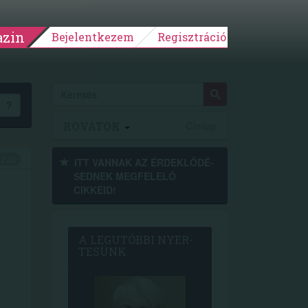
zin
Bejelentkezem
Regisztráció
?
ROVATOK
Címlap
226
ITT VANNAK AZ ÉRDEK­LŐDÉ­
SEDNEK MEGFE­LELŐ
CIKKEID!
A LEG­U­TÓB­BI NYER­
TE­SÜNK