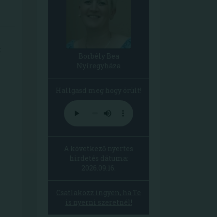
t
Borbély Bea
Nyíregyháza
Hallgasd meg hogy örült!
A következő nyertes
hirdetés dátuma:
2026.09.16.
Csatlakozz ingyen, ha Te
is nyerni szeretnél!