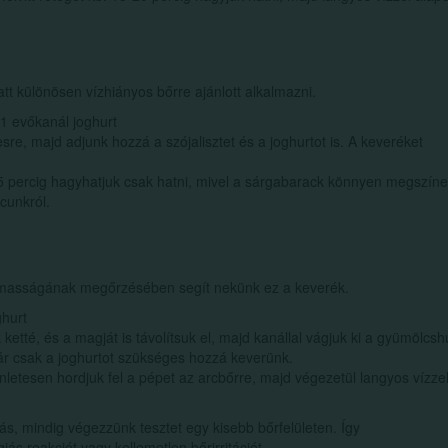
tt különösen vízhiányos bőrre ajánlott alkalmazni.
 1 evőkanál joghurt
esre, majd adjunk hozzá a szójalisztet és a joghurtot is. A keveréket
 percig hagyhatjuk csak hatni, mivel a sárgabarack könnyen megszíne
cunkról.
galmasságának megőrzésében segít nekünk ez a keverék.
ghurt
etté, és a magját is távolítsuk el, majd kanállal vágjuk ki a gyümölcsh
r csak a joghurtot szükséges hozzá keverünk.
letesen hordjuk fel a pépet az arcbőrre, majd végezetül langyos vízze
lás, mindig végezzünk tesztet egy kisebb bőrfelületen. Így
s reakciót vagy kellemetlen bőrirritációt.