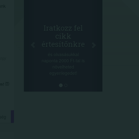
Fac
unk
Osz
cikk
+1.000.
Iratkozz fel
-nyeremény
cikk
a szere
értesítőnkre
sorsolás
cikkek al
és olvasásukkal
mego
hogy
naponta 2000 Ft-tal is
lehetősége
növelheted
mi
egyenlegedet!
em!
ség