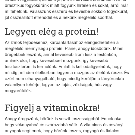
drasztikus fogyókúránk miatt fogyunk hirtelen és sokat, arról már
mi tehetünk. Válasszunk ésszerű és kevésbé sokkoló fogyókúrát,
jól összeállított étrenddel és a nekünk megfelelő sporttal.
Legyen elég a protein!
Az izmok fejlődéséhez, karbantartásához elengedhetetlen a
megfelelő mennyiségű protein. Pláne, ahogy idősödünk. Minél
öregebbek leszünk, annál kevesebb izom lesz a testünkön,
aminek oka, hogy kevesebbet mozgunk, így kevesebb
tesztoszteront is termelünk. Emiatt is kell odafigyelnünk, hogy
mindig, minden életkorban legyen a mozgás az életünk része. És
ezért nem elhanyagolható, hogy mindig kerüljön a tányérunkra
valamilyen fehérje, legyen az tojás, zöldségek, hús vagy
mogyorófélék.
Figyelj a vitaminokra!
Ahogy öregszünk, bőrünk is veszít feszességéből. Ennek oka,
hogy vékonyabbá és szárazabbá válik. A vitaminok és ásványi
anyagok segítenek, hogy bőrünk feszes, ragyogó és fiatalos