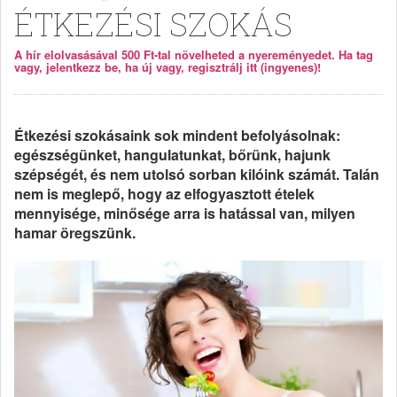
ÉTKEZÉSI SZOKÁS
A hír elolvasásával 500 Ft-tal növelheted a nyereményedet. Ha tag
vagy, jelentkezz be, ha új vagy, regisztrálj itt (ingyenes)!
Étkezési szokásaink sok mindent befolyásolnak:
egészségünket, hangulatunkat, bőrünk, hajunk
szépségét, és nem utolsó sorban kilóink számát. Talán
nem is meglepő, hogy az elfogyasztott ételek
mennyisége, minősége arra is hatással van, milyen
hamar öregszünk.