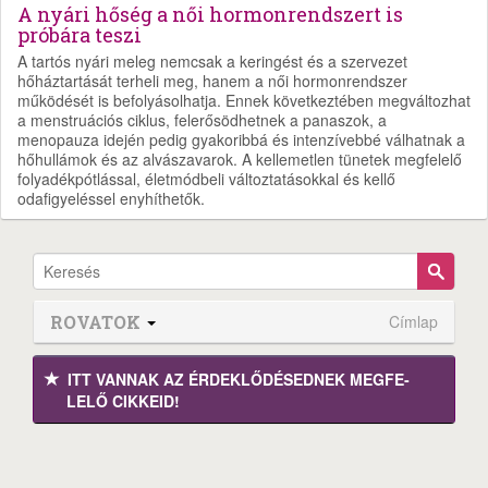
A nyári hőség a női hormonrendszert is
próbára teszi
A tartós nyári meleg nemcsak a keringést és a szervezet
hőháztartását terheli meg, hanem a női hormonrendszer
működését is befolyásolhatja. Ennek következtében megváltozhat
a menstruációs ciklus, felerősödhetnek a panaszok, a
menopauza idején pedig gyakoribbá és intenzívebbé válhatnak a
hőhullámok és az alvászavarok. A kellemetlen tünetek megfelelő
folyadékpótlással, életmódbeli változtatásokkal és kellő
odafigyeléssel enyhíthetők.
ROVATOK
Címlap
ITT VANNAK AZ ÉRDEK­LŐDÉ­SEDNEK MEGFE­
LELŐ CIKKEID!