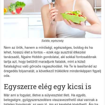
Saláta, egészség
Nem az örök, hanem a minőségi, egészséges, boldog és ha
lehet, hosszú élet a fontos – ezek egy ausztrál étkezési
tanácsadó, Ngaire Hobbin gondolatai, aki sokkal fontosabbnak
tartja azt, hogy belülről maradjunk fiatalok, mint a külső
fiatalsághoz való görcsös ragaszkodást. Ha Te is lassítanád az
öregedés folyamatát, a következő trükkökre mindenképpen figyelj
oda.
Egyszerre elég egy kicsi is
Már ami a fogyást, illetve a súlyvesztést illeti. Ha egyéb,
betegségre, gyógyszerszedésre visszavezethető okai vannak a
hirtelen fogyásnak, az sem jó, ám ez kevésbé kivédhető. Ám ha