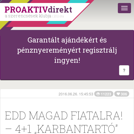
PROAKTIV
direkt
a szerencsések klubja
| 2011 óta
Garantált ajándékért és
pénznyereményért regisztrálj
ingyen!
?
2016.06.26. 15:45:53
11223
306
EDD MAGAD FIATALRA!
– 4+1 „KARBANTARTÓ”