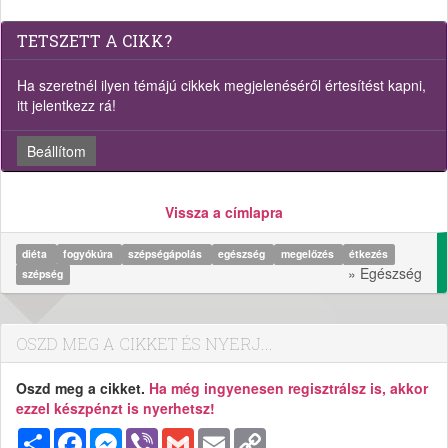
TETSZETT A CIKK?
Ha szeretnél ilyen témájú cikkek megjelenéséről értesítést kapni,
itt jelentkezz rá!
Beállítom
Vissza a címlapra
diéta
fogyókúra
szépségápolás
egészség
megelőzés
étkezés
» Egészség
szépség
OSZD MEG A CIKKET ÉS NYERJ...
Oszd meg a cikket.
Ha még ingyenesen regisztrálsz is, akkor
ezzel készpénzt is nyerhetsz!
Megosztás
Facebook
Messenger
Viber
Gmail
Email
Copy