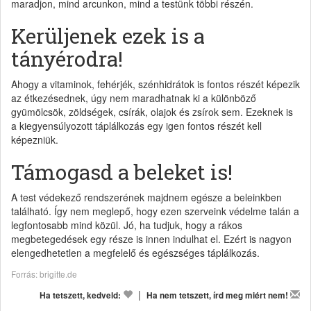
maradjon, mind arcunkon, mind a testünk többi részén.
Kerüljenek ezek is a
tányérodra!
Ahogy a vitaminok, fehérjék, szénhidrátok is fontos részét képezik
az étkezésednek, úgy nem maradhatnak ki a különböző
gyümölcsök, zöldségek, csírák, olajok és zsírok sem. Ezeknek is
a kiegyensúlyozott táplálkozás egy igen fontos részét kell
képezniük.
Támogasd a beleket is!
A test védekező rendszerének majdnem egésze a beleinkben
található. Így nem meglepő, hogy ezen szerveink védelme talán a
legfontosabb mind közül. Jó, ha tudjuk, hogy a rákos
megbetegedések egy része is innen indulhat el. Ezért is nagyon
elengedhetetlen a megfelelő és egészséges táplálkozás.
Forrás: brigitte.de
|
Ha tetszett, kedveld:
Ha nem tetszett, írd meg miért nem!