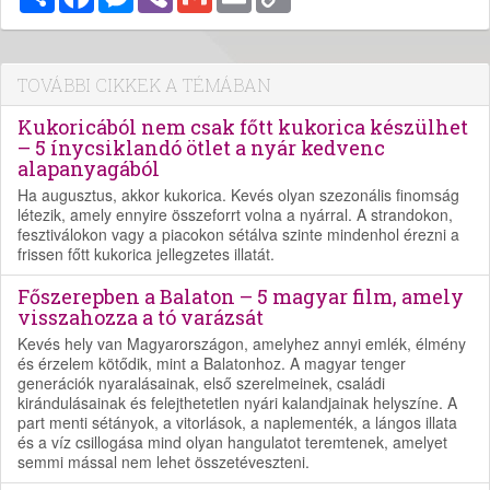
Link
TOVÁBBI CIKKEK A TÉMÁBAN
Kukoricából nem csak főtt kukorica készülhet
– 5 ínycsiklandó ötlet a nyár kedvenc
alapanyagából
Ha augusztus, akkor kukorica. Kevés olyan szezonális finomság
létezik, amely ennyire összeforrt volna a nyárral. A strandokon,
fesztiválokon vagy a piacokon sétálva szinte mindenhol érezni a
frissen főtt kukorica jellegzetes illatát.
Főszerepben a Balaton – 5 magyar film, amely
visszahozza a tó varázsát
Kevés hely van Magyarországon, amelyhez annyi emlék, élmény
és érzelem kötődik, mint a Balatonhoz. A magyar tenger
generációk nyaralásainak, első szerelmeinek, családi
kirándulásainak és felejthetetlen nyári kalandjainak helyszíne. A
part menti sétányok, a vitorlások, a naplementék, a lángos illata
és a víz csillogása mind olyan hangulatot teremtenek, amelyet
semmi mással nem lehet összetéveszteni.