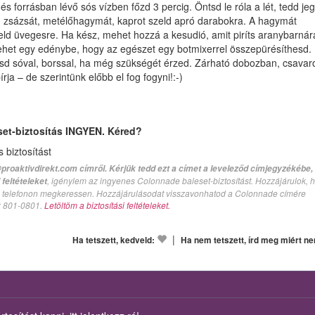
 és forrásban lévő sós vízben főzd 3 percig. Öntsd le róla a lét, tedd je
 zsázsát, metélőhagymát, kaprot szeld apró darabokra. A hagymát
teld üvegesre. Ha kész, mehet hozzá a kesudió, amit piríts aranybarnár
het egy edénybe, hogy az egészet egy botmixerrel összepürésíthesd.
tsd sóval, borssal, ha még szükségét érzed. Zárható dobozban, csavar
rja – de szerintünk előbb el fog fogyni!:-)
set-biztosítás INGYEN. Kéred?
biztosítást
proaktivdirekt.com címről. Kérjük tedd ezt a címet a leveleződ címjegyzékébe,
, igénylem az ingyenes Colonnade baleset-biztosítást. Hozzájárulok, 
feltételeket
val telefonon megkeressen. Hozzájárulásodat visszavonhatod a Colonnade címére
n: 801-0801.
Letöltöm a biztosítási feltételeket.
|
Ha tetszett, kedveld:
Ha nem tetszett, írd meg miért n