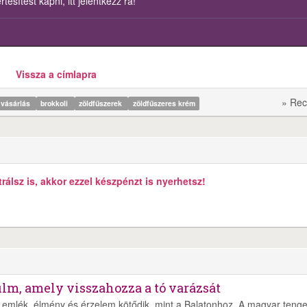
esítést kapni, itt jelentkezz rá!
Vissza a címlapra
» Rec
vásárlás
brokkoli
zöldfűszerek
zöldfűszeres krém
álsz is, akkor ezzel készpénzt is nyerhetsz!
ilm, amely visszahozza a tó varázsát
emlék, élmény és érzelem kötődik, mint a Balatonhoz. A magyar tenge