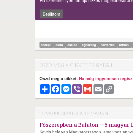
Ha szeretnél ilyen témájú cikkek megjelenéséről ért
Beállítom
recept
diéta
család
egészség
háztartás
otthon
OSZD MEG A CIKKET ÉS NYERJ...
Oszd meg a cikket.
Ha még ingyenesen regisztr
Megosztás
Facebook
Messenger
Viber
Gmail
Email
Copy
Link
TOVÁBBI CIKKEK A TÉMÁBAN
Főszerepben a Balaton – 5 magyar f
Kevés hely van Magyarországon, amelyhez annyi 