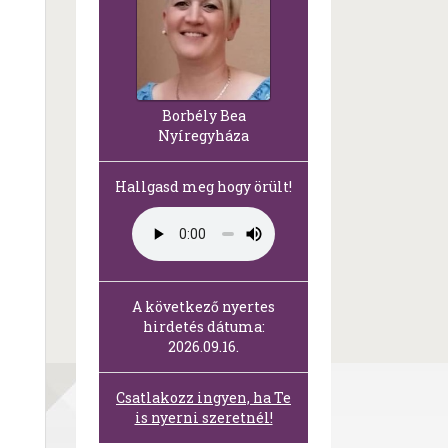
Borbély Bea
Nyíregyháza
Hallgasd meg hogy örült!
A következő nyertes
hirdetés dátuma:
2026.09.16.
Csatlakozz ingyen, ha Te
is nyerni szeretnél!