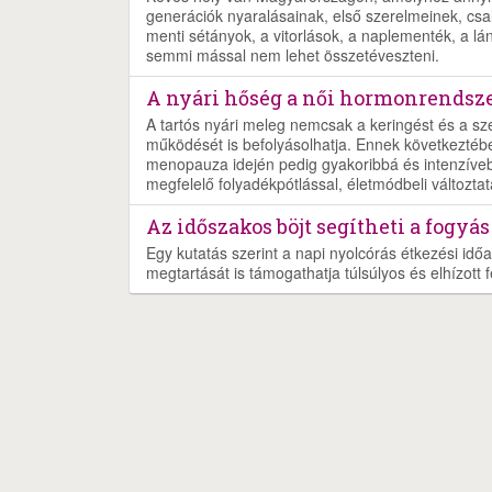
generációk nyaralásainak, első szerelmeinek, csalá
menti sétányok, a vitorlások, a naplementék, a lá
semmi mással nem lehet összetéveszteni.
A nyári hőség a női hormonrendszer
A tartós nyári meleg nemcsak a keringést és a s
működését is befolyásolhatja. Ennek következtéb
menopauza idején pedig gyakoribbá és intenzíveb
megfelelő folyadékpótlással, életmódbeli változtat
Az időszakos böjt segítheti a fogyás
Egy kutatás szerint a napi nyolcórás étkezési időa
megtartását is támogathatja túlsúlyos és elhízott f