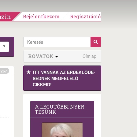
zin
Bejelentkezem
Regisztráció
?
ROVATOK
Címlap
267
ITT VANNAK AZ ÉRDEK­LŐDÉ­
SEDNEK MEGFE­LELŐ
CIKKEID!
A LEG­U­TÓB­BI NYER­
TE­SÜNK
l