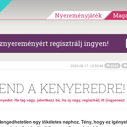
Nyereményjáték
Maga
znyereményért regisztrálj ingyen!
2023.06.17. 13:59:46
8245
KEND A KENYEREDRE!
yedet. Ha tag vagy, jelentkezz be, ha új vagy, regisztrálj itt (ingyenes)!
elengedhetetlen egy tökéletes naphoz. Tény, hogy ez igénye