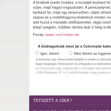
A brokkolit szedd rózsáira, a torzsáját kockázd fel
vízbe, majd hagyd megszáradni. A petrezselymet,
karikázd fel, majd egy serpenyőben, olajon dinsz
zsázsa és a metélőhagyma kivételével minden me
add hozzá a maradék zöldfűszereket, végül ízesí
tetejű üvegben, hűtőben tárolva akár 2 hétig is kibí
Forrás:
essen-und-trinken.de
A klubtagoknak most jár a Colonnade bale
Igen, kérem
Nem kérem az ingyenes 
A kötvényt egy héten belül küldjük e-mailen a neked@
hogy megkapd. Elolvastam és elfogadom a biztosítási 
az Colonnade vagy megbízottja a biztosítási ajánlatai
(1388 Budapest, Pf. 14.) küldött levélben vagy telefono
TETSZETT A CIKK?