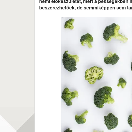
némi előkészületet, mert a pékségekben
beszerezhetőek, de semmiképpen sem tar