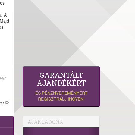
ges
a. A
 Majd
os
GARANTÁLT
hogy
AJÁNDÉKÉRT
ÉS PÉNZNYEREMÉNYÉRT
REGISZTRÁLJ INGYEN!
em!
AJÁNLATAINK