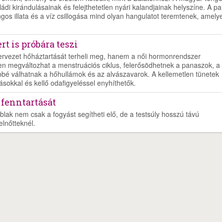
di kirándulásainak és felejthetetlen nyári kalandjainak helyszíne. A pa
ngos illata és a víz csillogása mind olyan hangulatot teremtenek, amely
t is próbára teszi
zervezet hőháztartását terheli meg, hanem a női hormonrendszer
en megváltozhat a menstruációs ciklus, felerősödhetnek a panaszok, a
bé válhatnak a hőhullámok és az alvászavarok. A kellemetlen tünetek
ásokkal és kellő odafigyeléssel enyhíthetők.
 fenntartását
blak nem csak a fogyást segítheti elő, de a testsúly hosszú távú
elnőtteknél.