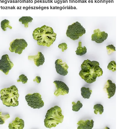
 megvásárolható péksütik ugyan finomak és könnyen
toznak az egészséges kategóriába.