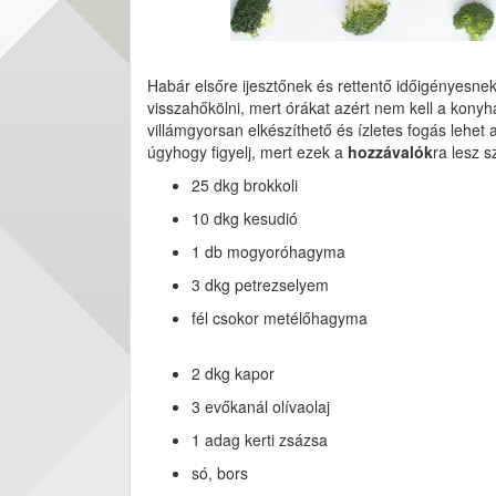
Habár elsőre ijesztőnek és rettentő időigényesnek
visszahőkölni, mert órákat azért nem kell a kony
villámgyorsan elkészíthető és ízletes fogás lehet
úgyhogy figyelj, mert ezek a
hozzávalók
ra lesz 
25 dkg brokkoli
10 dkg kesudió
1 db mogyoróhagyma
3 dkg petrezselyem
fél csokor metélőhagyma
2 dkg kapor
3 evőkanál olívaolaj
1 adag kerti zsázsa
só, bors