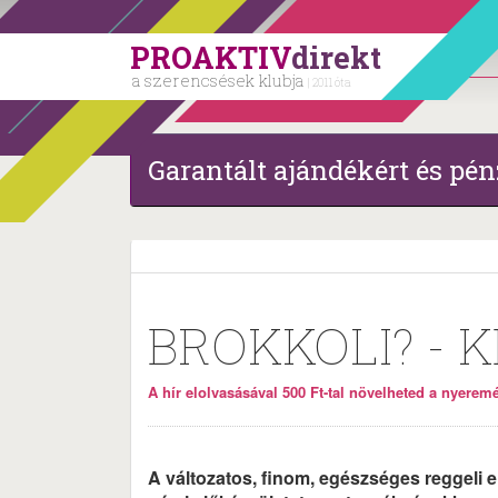
PROAKTIV
direkt
a szerencsések klubja
| 2011 óta
Garantált ajándékért és pén
BROKKOLI? - 
A hír elolvasásával 500 Ft-tal növelheted a nyeremén
A változatos, finom, egészséges reggeli 