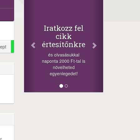
Fac
Osz
cikk
+1.000.
Iratkozz fel
-nyeremény
cikk
a szere
értesítőnkre
sorsolás
ept
cikkek al
és olvasásukkal
mego
naponta 2000 Ft-tal is
lehetősége
növelheted
mi
egyenlegedet!
r