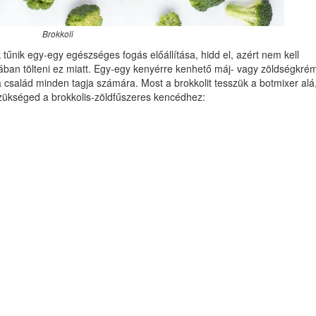
Brokkoli
 tűnik egy-egy egészséges fogás előállítása, hidd el, azért nem kell
hában tölteni ez miatt. Egy-egy kenyérre kenhető máj- vagy zöldségkré
 a család minden tagja számára. Most a brokkolit tesszük a botmixer alá
szükséged a brokkolis-zöldfűszeres kencédhez: