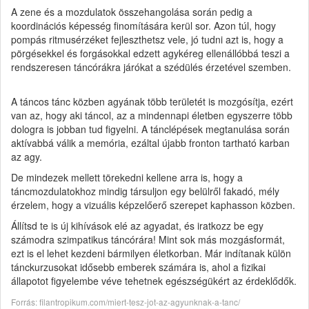
A zene és a mozdulatok összehangolása során pedig a
koordinációs képesség finomítására kerül sor. Azon túl, hogy
pompás ritmusérzéket fejleszthetsz vele, jó tudni azt is, hogy a
pörgésekkel és forgásokkal edzett agykéreg ellenállóbbá teszi a
rendszeresen táncórákra járókat a szédülés érzetével szemben.
A táncos tánc közben agyának több területét is mozgósítja, ezért
van az, hogy aki táncol, az a mindennapi életben egyszerre több
dologra is jobban tud figyelni. A tánclépések megtanulása során
aktívabbá válik a memória, ezáltal újabb fronton tartható karban
az agy.
De mindezek mellett törekedni kellene arra is, hogy a
táncmozdulatokhoz mindig társuljon egy belülről fakadó, mély
érzelem, hogy a vizuális képzelőerő szerepet kaphasson közben.
Állítsd te is új kihívások elé az agyadat, és iratkozz be egy
számodra szimpatikus táncórára! Mint sok más mozgásformát,
ezt is el lehet kezdeni bármilyen életkorban. Már indítanak külön
tánckurzusokat idősebb emberek számára is, ahol a fizikai
állapotot figyelembe véve tehetnek egészségükért az érdeklődők.
Forrás: filantropikum.com/miert-tesz-jot-az-agyunknak-a-tanc/