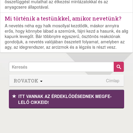
összefüggést mutathat az étkezési mintázatokkal és az
anyagcsere állapotával.
Mi történik a testünkkel, amikor nevetünk?
A nevetés néha egy halk mosollyal kezdődik, máskor annyira
erős, hogy könnybe lábad a szemünk, fájni kezd a hasunk, és alig
kapunk levegőt. Bár többnyire egyszerű, ösztönös reakciónak
gondoljuk, a nevetés valójában összetett folyamat, amelyben az
agy, az idegrendszer, az arcizmok és a légzés is részt vesz.
ROVATOK
Címlap
ITT VANNAK AZ ÉRDEK­LŐDÉ­SEDNEK MEGFE­
LELŐ CIKKEID!