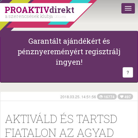
PROAKTIV
direkt
a szerencsések klubja
| 2011 óta
Garantált ajándékért és
pénznyereményért regisztrálj
ingyen!
?
2018.03.25. 14:51:56
16774
497
AKTIVÁLD ÉS TARTSD
FIATALON AZ AGYAD