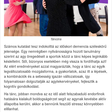
Táncóra
Számos kutatást tesz indokolttá az időskori demencia széleskörű
jelensége. Egy nemrégiben nyilvánosságra hozott tanulmány
szerint az agy öregedését a sportok közül a tánc képes leginkább
késleltetni. Sőt, bizonyos esetekben még vissza is fordíthatja azt!
Az elért eredményeket azzal magyarázták, hogy a tánc az egyik
legváltozatosabb mozgásforma, a gyakorlatok, azaz itt a lépések,
a kombinációk és a sebesség igazán változatosak, így
folyamatosan dolgoztatják az agytekervényeket, fejlesztik a
kognitív gondolkodást.
Ha tánc, jobban mondva az ez idő alatt felszabaduló endorfinok
hatására kialakult boldogságérzet segít az agynak kevésbe aktív
állapotba kerülni, akkor a bennünk feszülő stressz könnyebben
elillanhat.