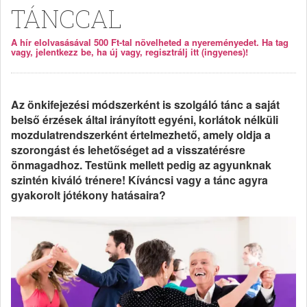
TÁNCCAL
A hír elolvasásával 500 Ft-tal növelheted a nyereményedet. Ha tag
vagy, jelentkezz be, ha új vagy, regisztrálj itt (ingyenes)!
Az önkifejezési módszerként is szolgáló tánc a saját
belső érzések által irányított egyéni, korlátok nélküli
mozdulatrendszerként értelmezhető, amely oldja a
szorongást és lehetőséget ad a visszatérésre
önmagadhoz. Testünk mellett pedig az agyunknak
szintén kiváló trénere! Kíváncsi vagy a tánc agyra
gyakorolt jótékony hatásaira?