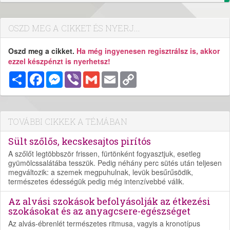
OSZD MEG A CIKKET ÉS NYERJ...
Oszd meg a cikket.
Ha még ingyenesen regisztrálsz is, akkor
ezzel készpénzt is nyerhetsz!
Megosztás
Facebook
Messenger
Viber
Gmail
Email
Copy
Link
TOVÁBBI CIKKEK A TÉMÁBAN
Sült szőlős, kecskesajtos pirítós
A szőlőt legtöbbször frissen, fürtönként fogyasztjuk, esetleg
gyümölcssalátába tesszük. Pedig néhány perc sütés után teljesen
megváltozik: a szemek megpuhulnak, levük besűrűsödik,
természetes édességük pedig még intenzívebbé válik.
Az alvási szokások befolyásolják az étkezési
szokásokat és az anyagcsere-egészséget
Az alvás-ébrenlét természetes ritmusa, vagyis a kronotípus