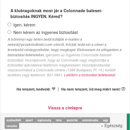
A klubtagoknak most jár a Colonnade baleset-
biztosítás INGYEN. Kéred?
Igen, kérem
Nem kérem az ingyenes biztosítást
A kötvényt egy héten belül küldjük e-mailen a
neked@proaktivdirekt.com címről. Kérjük tedd ezt a címet a
leveleződ címjegyzékébe, hogy megkapd. Elolvastam és elfogadom a
, igénylem az ingyenes Colonnade baleset-
biztosítási feltételeket
biztosítást. Hozzájárulok, hogy az Colonnade vagy megbízottja a
biztosítási ajánlataival telefonon megkeressen. Hozzájárulásodat
visszavonhatod a Colonnade címére (1388 Budapest, Pf. 14.) küldött
levélben vagy telefonon: 801-0801.
Letöltöm a biztosítási feltételeket.
|
Ha tetszett, kedveld:
Ha nem tetszett, írd meg miért nem!
Vissza a címlapra
szabadidő
sport
egészség
tánc
psziché
szórakozás
agy
» Egészség
tanulás