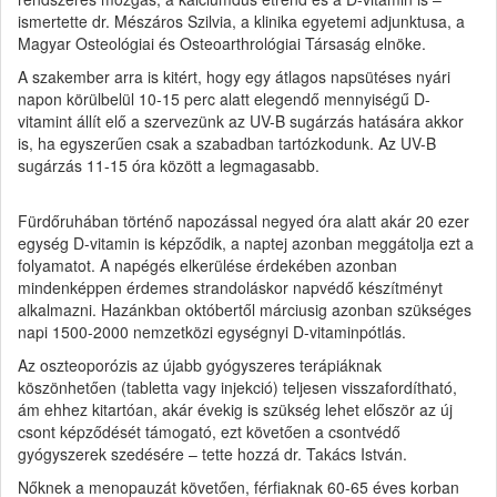
ismertette dr. Mészáros Szilvia, a klinika egyetemi adjunktusa, a
Magyar Osteológiai és Osteoarthrológiai Társaság elnöke.
A szakember arra is kitért, hogy egy átlagos napsütéses nyári
napon körülbelül 10-15 perc alatt elegendő mennyiségű D-
vitamint állít elő a szervezünk az UV-B sugárzás hatására akkor
is, ha egyszerűen csak a szabadban tartózkodunk. Az UV-B
sugárzás 11-15 óra között a legmagasabb.
Fürdőruhában történő napozással negyed óra alatt akár 20 ezer
egység D-vitamin is képződik, a naptej azonban meggátolja ezt a
folyamatot. A napégés elkerülése érdekében azonban
mindenképpen érdemes strandoláskor napvédő készítményt
alkalmazni. Hazánkban októbertől márciusig azonban szükséges
napi 1500-2000 nemzetközi egységnyi D-vitaminpótlás.
Az oszteoporózis az újabb gyógyszeres terápiáknak
köszönhetően (tabletta vagy injekció) teljesen visszafordítható,
ám ehhez kitartóan, akár évekig is szükség lehet először az új
csont képződését támogató, ezt követően a csontvédő
gyógyszerek szedésére – tette hozzá dr. Takács István.
Nőknek a menopauzát követően, férfiaknak 60-65 éves korban