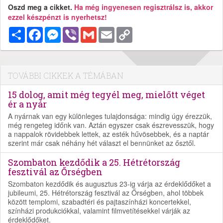
Oszd meg a cikket.
Ha még ingyenesen regisztrálsz is, akkor
ezzel készpénzt is nyerhetsz!
Megosztás
Facebook
Messenger
Viber
Gmail
Email
Copy
Link
TOVÁBBI CIKKEK A TÉMÁBAN
15 dolog, amit még tegyél meg, mielőtt véget
ér a nyár
A nyárnak van egy különleges tulajdonsága: mindig úgy érezzük,
még rengeteg időnk van. Aztán egyszer csak észrevesszük, hogy
a nappalok rövidebbek lettek, az esték hűvösebbek, és a naptár
szerint már csak néhány hét választ el bennünket az ősztől.
Szombaton kezdődik a 25. Hétrétország
fesztivál az Őrségben
Szombaton kezdődik és augusztus 23-ig várja az érdeklődőket a
jubileumi, 25. Hétrétország fesztivál az Őrségben, ahol többek
között templomi, szabadtéri és pajtaszínházi koncertekkel,
színházi produkciókkal, valamint filmvetítésekkel várják az
érdeklődőket.