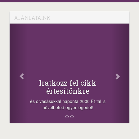
AJÁNLATAINK
Facebook
Oszd meg cikkeinket
+1.000.000 Ft...
-nyeremény növelés jár a szerencsésnek
a sorsolás napján! A cikkek alján találsz
megosztási lehetőséget. Lájkolj is minket!