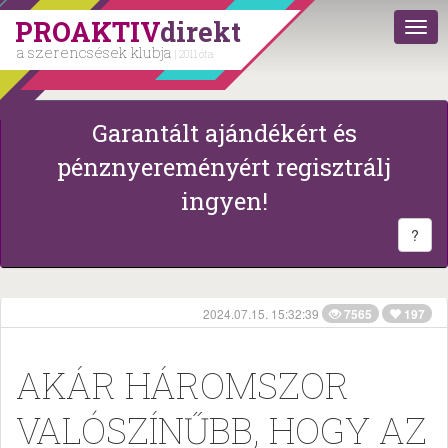
PROAKTIV
direkt
a szerencsések klubja
| 2011 óta
Garantált ajándékért és
pénznyereményért regisztrálj
ingyen!
?
2024.07.15. 15:32:39
7565
197
AKÁR HÁROMSZOR
VALÓSZÍNŰBB, HOGY AZ