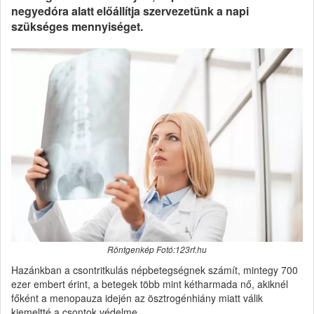
negyedóra alatt előállítja szervezetünk a napi
szükséges mennyiséget.
Röntgenkép Fotó:123rf.hu
Hazánkban a csontritkulás népbetegségnek számít, mintegy 700
ezer embert érint, a betegek több mint kétharmada nő, akiknél
főként a menopauza idején az ösztrogénhiány miatt válik
kiemeltté a csontok védelme.