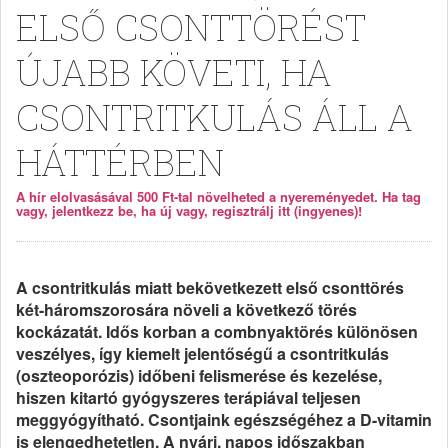
ELSŐ CSONTTÖRÉST
ÚJABB KÖVETI, HA
CSONTRITKULÁS ÁLL A
HÁTTÉRBEN
A hír elolvasásával 500 Ft-tal növelheted a nyereményedet. Ha tag
vagy, jelentkezz be, ha új vagy, regisztrálj itt (ingyenes)!
A csontritkulás miatt bekövetkezett első csonttörés
két-háromszorosára növeli a következő törés
kockázatát. Idős korban a combnyaktörés különösen
veszélyes, így kiemelt jelentőségű a csontritkulás
(oszteoporózis) időbeni felismerése és kezelése,
hiszen kitartó gyógyszeres terápiával teljesen
meggyógyítható. Csontjaink egészségéhez a D-vitamin
is elengedhetetlen. A nyári, napos időszakban