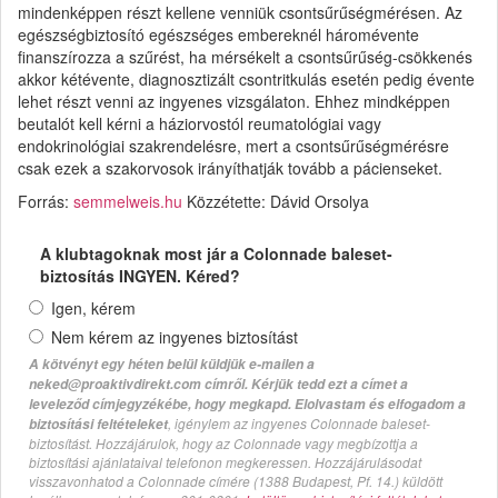
mindenképpen részt kellene venniük csontsűrűségmérésen. Az
egészségbiztosító egészséges embereknél háromévente
finanszírozza a szűrést, ha mérsékelt a csontsűrűség-csökkenés
akkor kétévente, diagnosztizált csontritkulás esetén pedig évente
lehet részt venni az ingyenes vizsgálaton. Ehhez mindképpen
beutalót kell kérni a háziorvostól reumatológiai vagy
endokrinológiai szakrendelésre, mert a csontsűrűségmérésre
csak ezek a szakorvosok irányíthatják tovább a pácienseket.
Forrás:
semmelweis.hu
Közzétette: Dávid Orsolya
A klubtagoknak most jár a Colonnade baleset-
biztosítás INGYEN. Kéred?
Igen, kérem
Nem kérem az ingyenes biztosítást
A kötvényt egy héten belül küldjük e-mailen a
neked@proaktivdirekt.com címről. Kérjük tedd ezt a címet a
leveleződ címjegyzékébe, hogy megkapd. Elolvastam és elfogadom a
, igénylem az ingyenes Colonnade baleset-
biztosítási feltételeket
biztosítást. Hozzájárulok, hogy az Colonnade vagy megbízottja a
biztosítási ajánlataival telefonon megkeressen. Hozzájárulásodat
visszavonhatod a Colonnade címére (1388 Budapest, Pf. 14.) küldött