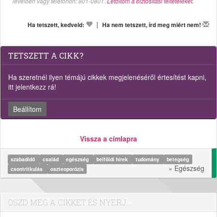
levélben vagy telefonon: 801-0801.
Letöltöm a biztosítási feltételeket.
|
Ha tetszett, kedveld:
Ha nem tetszett, írd meg miért nem!
TETSZETT A CIKK?
Ha szeretnél ilyen témájú cikkek megjelenéséről értesítést kapni,
itt jelentkezz rá!
Beállítom
Vissza a címlapra
szabadidő
család
egészség
belföldi hírek
tudomány
betegség
» Egészség
csontritkulás
oszteoporózis
OSZD MEG A CIKKET ÉS NYERJ...