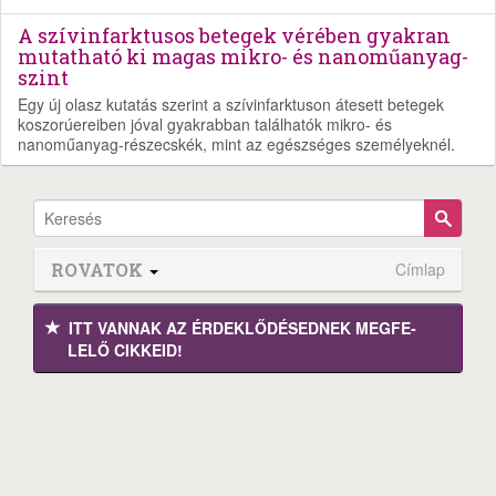
A szívinfarktusos betegek vérében gyakran
mutatható ki magas mikro- és nanoműanyag-
szint
Egy új olasz kutatás szerint a szívinfarktuson átesett betegek
koszorúereiben jóval gyakrabban találhatók mikro- és
nanoműanyag-részecskék, mint az egészséges személyeknél.
ROVATOK
Címlap
ITT VANNAK AZ ÉRDEK­LŐDÉ­SEDNEK MEGFE­
LELŐ CIKKEID!