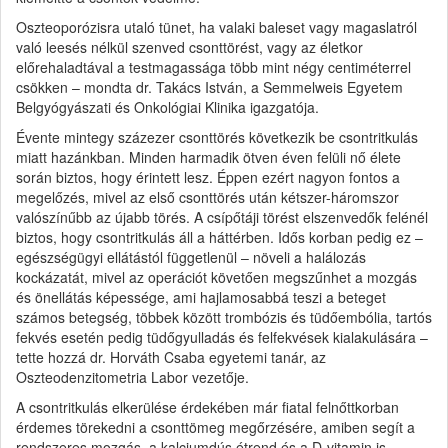
Oszteoporózisra utaló tünet, ha valaki baleset vagy magaslatról
való leesés nélkül szenved csonttörést, vagy az életkor
előrehaladtával a testmagassága több mint négy centiméterrel
csökken – mondta dr. Takács István, a Semmelweis Egyetem
Belgyógyászati és Onkológiai Klinika igazgatója.
Évente mintegy százezer csonttörés következik be csontritkulás
miatt hazánkban. Minden harmadik ötven éven felüli nő élete
során biztos, hogy érintett lesz. Éppen ezért nagyon fontos a
megelőzés, mivel az első csonttörés után kétszer-háromszor
valószínűbb az újabb törés. A csípőtáji törést elszenvedők felénél
biztos, hogy csontritkulás áll a háttérben. Idős korban pedig ez –
egészségügyi ellátástól függetlenül – növeli a halálozás
kockázatát, mivel az operációt követően megszűnhet a mozgás
és önellátás képessége, ami hajlamosabbá teszi a beteget
számos betegség, többek között trombózis és tüdőembólia, tartós
fekvés esetén pedig tüdőgyulladás és felfekvések kialakulására –
tette hozzá dr. Horváth Csaba egyetemi tanár, az
Oszteodenzitometria Labor vezetője.
A csontritkulás elkerülése érdekében már fiatal felnőttkorban
érdemes törekedni a csonttömeg megőrzésére, amiben segít a
rendszeres mozgás, a kalciumdús étrend és a D-vitamin is –