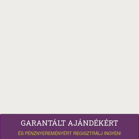
GARANTÁLT AJÁNDÉKÉRT
ÉS PÉNZNYEREMÉNYÉRT REGISZTRÁLJ INGYEN!