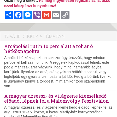
Oszd meg a cikket.
Ha még ingyenesen regisztrálsz is, akkor
ezzel készpénzt is nyerhetsz!
Megosztás
Facebook
Messenger
Viber
Gmail
Email
Copy
Link
TOVÁBBI CIKKEK A TÉMÁBAN
Arcápolási rutin 10 perc alatt a rohanó
hétköznapokra
A zsúfolt hétköznapokban sokszor úgy érezzük, hogy minden
perccel el kell számolnunk. A reggelek kapkodással telnek, este
pedig már csak arra vágyunk, hogy minél hamarabb ágyba
kerüljünk. Ilyenkor az arcápolás gyakran háttérbe szorul, vagy
legfeljebb egy gyors arclemosásra jut idő. Pedig a bőrünk ilyenkor
is ugyanúgy igényli a törődést, mint amikor több szabadidőnk
van.
A magyar dzsessz- és világzene kiemelkedő
előadói lépnek fel a Malomvölgy Fesztiválon
A magyar dzsessz- és világzene kiemelkedő előadói lépnek fel az
augusztus 13-15. között, a lovasi Márffy-ház környezetében
rendezett Malomvölgy Fesztiválon.