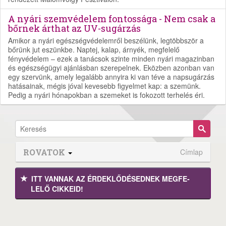
A nyári szemvédelem fontossága - Nem csak a
bőrnek árthat az UV-sugárzás
Amikor a nyári egészségvédelemről beszélünk, legtöbbször a
bőrünk jut eszünkbe. Naptej, kalap, árnyék, megfelelő
fényvédelem – ezek a tanácsok szinte minden nyári magazinban
és egészségügyi ajánlásban szerepelnek. Eközben azonban van
egy szervünk, amely legalább annyira ki van téve a napsugárzás
hatásainak, mégis jóval kevesebb figyelmet kap: a szemünk.
Pedig a nyári hónapokban a szemeket is fokozott terhelés éri.
ROVATOK
Címlap
ITT VANNAK AZ ÉRDEK­LŐDÉ­SEDNEK MEGFE­
LELŐ CIKKEID!