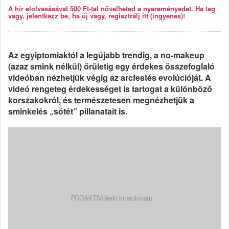
A hír elolvasásával 500 Ft-tal növelheted a nyereményedet. Ha tag
vagy, jelentkezz be, ha új vagy, regisztrálj itt (ingyenes)!
Az egyiptomiaktól a legújabb trendig, a no-makeup
(azaz smink nélkül) őrületig egy érdekes összefoglaló
videóban nézhetjük végig az arcfestés evolúcióját. A
videó rengeteg érdekességet is tartogat a különböző
korszakokról, és természetesen megnézhetjük a
sminkelés „sötét” pillanatait is.