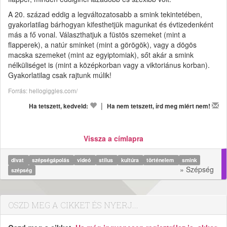
A 20. század eddig a legváltozatosabb a smink tekintetében,
gyakorlatilag bárhogyan kifesthetjük magunkat és évtizedenként
más a fő vonal. Választhatjuk a füstös szemeket (mint a
flapperek), a natúr sminket (mint a görögök), vagy a dögös
macska szemeket (mint az egyiptomiak), sőt akár a smink
nélküliséget is (mint a középkorban vagy a viktoriánus korban).
Gyakorlatilag csak rajtunk múlik!
Forrás: hellogiggles.com/
|
Ha tetszett, kedveld:
Ha nem tetszett, írd meg miért nem!
Vissza a címlapra
divat
szépségápolás
videó
stílus
kultúra
történelem
smink
» Szépség
szépség
OSZD MEG A CIKKET ÉS NYERJ...