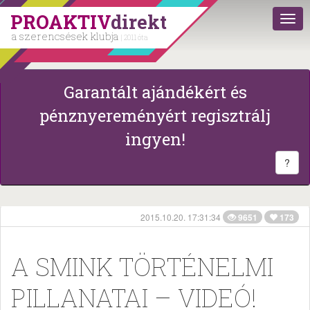
PROAKTIV
direkt
a szerencsések klubja
| 2011 óta
Garantált ajándékért és
pénznyereményért regisztrálj
ingyen!
?
2015.10.20. 17:31:34
9651
173
A SMINK TÖRTÉNELMI
PILLANATAI – VIDEÓ!