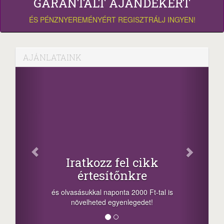
GARANTÁLT AJÁNDÉKÉRT
ÉS PÉNZNYEREMÉNYÉRT REGISZTRÁLJ INGYEN!
AJÁNLATAINK
Osz
Iratkozz fel cikk
értesítőnkre
-nyeremény
a sorsolás 
és olvasásukkal naponta 2000 Ft-tal is
megosztási 
növelheted egyenlegedet!