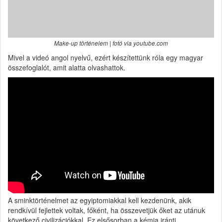
Make-up történelem | fotó via youtube.com
Mivel a videó angol nyelvű, ezért készítettünk róla egy magyar
összefoglalót, amit alatta olvashattok.
A sminktörténelmet az egyiptomiakkal kell kezdenünk, akik
rendkívül fejlettek voltak, főként, ha összevetjük őket az utánuk
következő civilizációkkal. Ez elsősorban a kémia iránti