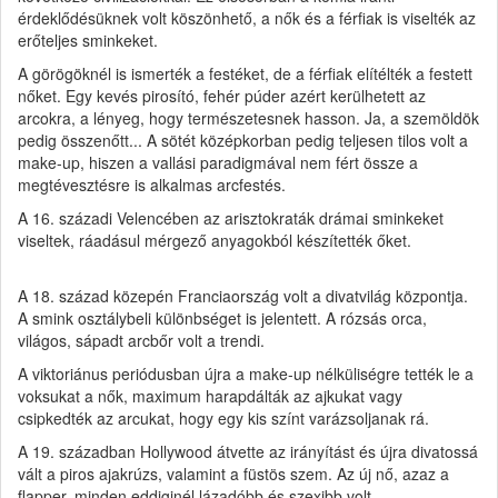
érdeklődésüknek volt köszönhető, a nők és a férfiak is viselték az
erőteljes sminkeket.
A görögöknél is ismerték a festéket, de a férfiak elítélték a festett
nőket. Egy kevés pirosító, fehér púder azért kerülhetett az
arcokra, a lényeg, hogy természetesnek hasson. Ja, a szemöldök
pedig összenőtt... A sötét középkorban pedig teljesen tilos volt a
make-up, hiszen a vallási paradigmával nem fért össze a
megtévesztésre is alkalmas arcfestés.
A 16. századi Velencében az arisztokraták drámai sminkeket
viseltek, ráadásul mérgező anyagokból készítették őket.
A 18. század közepén Franciaország volt a divatvilág központja.
A smink osztálybeli különbséget is jelentett. A rózsás orca,
világos, sápadt arcbőr volt a trendi.
A viktoriánus periódusban újra a make-up nélküliségre tették le a
voksukat a nők, maximum harapdálták az ajkukat vagy
csipkedték az arcukat, hogy egy kis színt varázsoljanak rá.
A 19. században Hollywood átvette az irányítást és újra divatossá
vált a piros ajakrúzs, valamint a füstös szem. Az új nő, azaz a
flapper, minden eddiginél lázadóbb és szexibb volt.