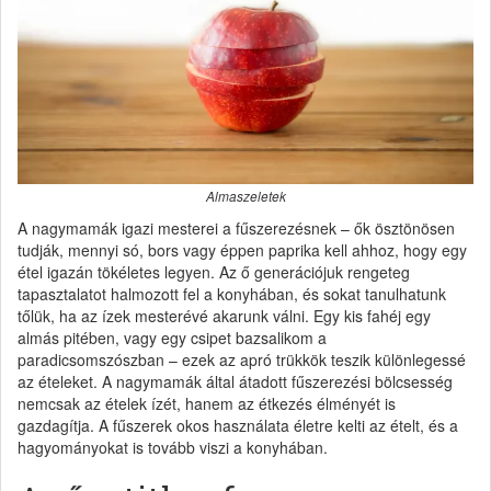
Almaszeletek
A nagymamák igazi mesterei a fűszerezésnek – ők ösztönösen
tudják, mennyi só, bors vagy éppen paprika kell ahhoz, hogy egy
étel igazán tökéletes legyen. Az ő generációjuk rengeteg
tapasztalatot halmozott fel a konyhában, és sokat tanulhatunk
tőlük, ha az ízek mesterévé akarunk válni. Egy kis fahéj egy
almás pitében, vagy egy csipet bazsalikom a
paradicsomszószban – ezek az apró trükkök teszik különlegessé
az ételeket. A nagymamák által átadott fűszerezési bölcsesség
nemcsak az ételek ízét, hanem az étkezés élményét is
gazdagítja. A fűszerek okos használata életre kelti az ételt, és a
hagyományokat is tovább viszi a konyhában.