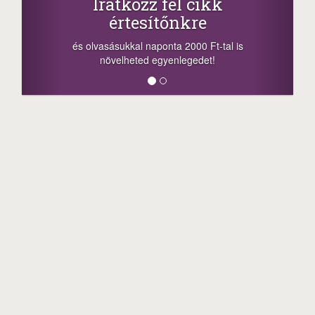
Iratkozz fel cikk
értesítőnkre
-nyere
a sors
és olvasásukkal naponta 2000 Ft-tal is
megoszt
növelheted egyenlegedet!