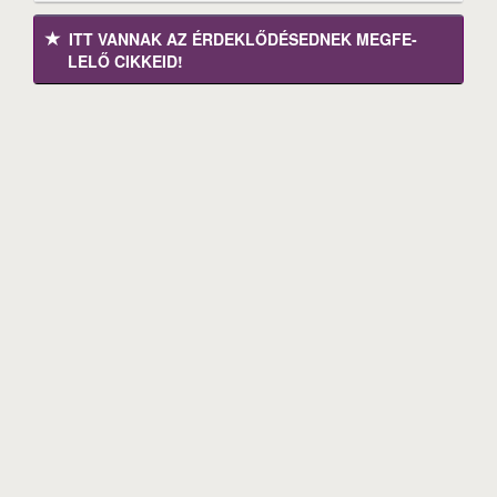
ITT VANNAK AZ ÉRDEK­LŐDÉ­SEDNEK MEGFE­
LELŐ CIKKEID!