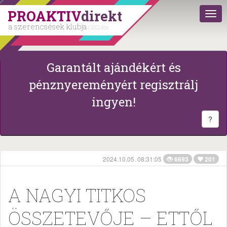
PROAKTIV
direkt
a szerencsések klubja
| 2011 óta
Garantált ajándékért és
pénznyereményért regisztrálj
ingyen!
?
2024.10.05. 08:31:05
6693
201
A NAGYI TITKOS
ÖSSZETEVŐJE – ETTŐL