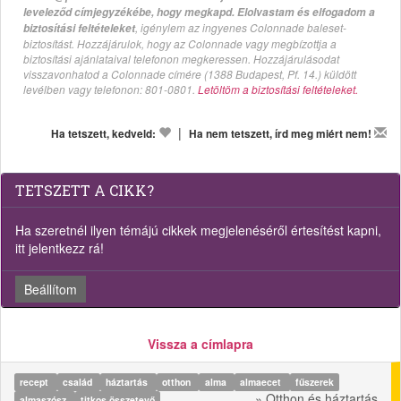
leveleződ címjegyzékébe, hogy megkapd. Elolvastam és elfogadom a
, igénylem az ingyenes Colonnade baleset-
biztosítási feltételeket
biztosítást. Hozzájárulok, hogy az Colonnade vagy megbízottja a
biztosítási ajánlataival telefonon megkeressen. Hozzájárulásodat
visszavonhatod a Colonnade címére (1388 Budapest, Pf. 14.) küldött
levélben vagy telefonon: 801-0801.
Letöltöm a biztosítási feltételeket.
|
Ha tetszett, kedveld:
Ha nem tetszett, írd meg miért nem!
TETSZETT A CIKK?
Ha szeretnél ilyen témájú cikkek megjelenéséről értesítést kapni,
itt jelentkezz rá!
Beállítom
Vissza a címlapra
recept
család
háztartás
otthon
alma
almaecet
fűszerek
» Otthon és háztartás
almaszósz
titkos összetevő