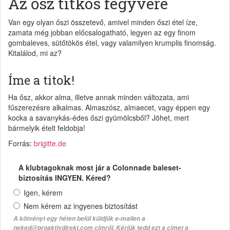
Az ősz titkos fegyvere
Van egy olyan őszi összetevő, amivel minden őszi étel íze,
zamata még jobban előcsalogatható, legyen az egy finom
gombaleves, sütőtökös étel, vagy valamilyen krumplis finomság.
Kitalálod, mi az?
Íme a titok!
Ha ősz, akkor alma, illetve annak minden változata, ami
fűszerezésre alkalmas. Almaszósz, almaecet, vagy éppen egy
kocka a savanykás-édes őszi gyümölcsből? Jöhet, mert
bármelyik ételt feldobja!
Forrás:
brigitte.de
A klubtagoknak most jár a Colonnade baleset-
biztosítás INGYEN. Kéred?
Igen, kérem
Nem kérem az ingyenes biztosítást
A kötvényt egy héten belül küldjük e-mailen a
neked@proaktivdirekt.com címről. Kérjük tedd ezt a címet a