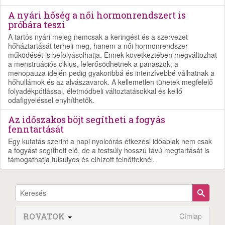
A nyári hőség a női hormonrendszert is
próbára teszi
A tartós nyári meleg nemcsak a keringést és a szervezet
hőháztartását terheli meg, hanem a női hormonrendszer
működését is befolyásolhatja. Ennek következtében megváltozhat
a menstruációs ciklus, felerősödhetnek a panaszok, a
menopauza idején pedig gyakoribbá és intenzívebbé válhatnak a
hőhullámok és az alvászavarok. A kellemetlen tünetek megfelelő
folyadékpótlással, életmódbeli változtatásokkal és kellő
odafigyeléssel enyhíthetők.
Az időszakos böjt segítheti a fogyás
fenntartását
Egy kutatás szerint a napi nyolcórás étkezési időablak nem csak
a fogyást segítheti elő, de a testsúly hosszú távú megtartását is
támogathatja túlsúlyos és elhízott felnőtteknél.
ROVATOK
Címlap