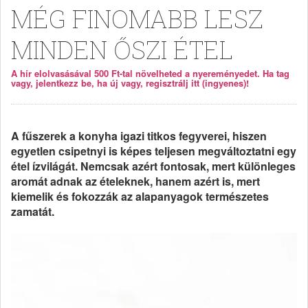
MÉG FINOMABB LESZ
MINDEN ŐSZI ÉTEL
A hír elolvasásával 500 Ft-tal növelheted a nyereményedet. Ha tag
vagy, jelentkezz be, ha új vagy, regisztrálj itt (ingyenes)!
A fűszerek a konyha igazi titkos fegyverei, hiszen
egyetlen csipetnyi is képes teljesen megváltoztatni egy
étel ízvilágát. Nemcsak azért fontosak, mert különleges
aromát adnak az ételeknek, hanem azért is, mert
kiemelik és fokozzák az alapanyagok természetes
zamatát.