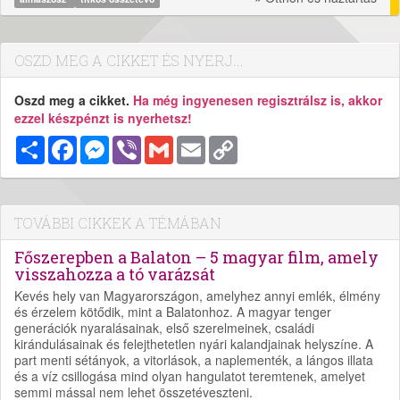
OSZD MEG A CIKKET ÉS NYERJ...
Oszd meg a cikket.
Ha még ingyenesen regisztrálsz is, akkor
ezzel készpénzt is nyerhetsz!
Megosztás
Facebook
Messenger
Viber
Gmail
Email
Copy
Link
TOVÁBBI CIKKEK A TÉMÁBAN
Főszerepben a Balaton – 5 magyar film, amely
visszahozza a tó varázsát
Kevés hely van Magyarországon, amelyhez annyi emlék, élmény
és érzelem kötődik, mint a Balatonhoz. A magyar tenger
generációk nyaralásainak, első szerelmeinek, családi
kirándulásainak és felejthetetlen nyári kalandjainak helyszíne. A
part menti sétányok, a vitorlások, a naplementék, a lángos illata
és a víz csillogása mind olyan hangulatot teremtenek, amelyet
semmi mással nem lehet összetéveszteni.