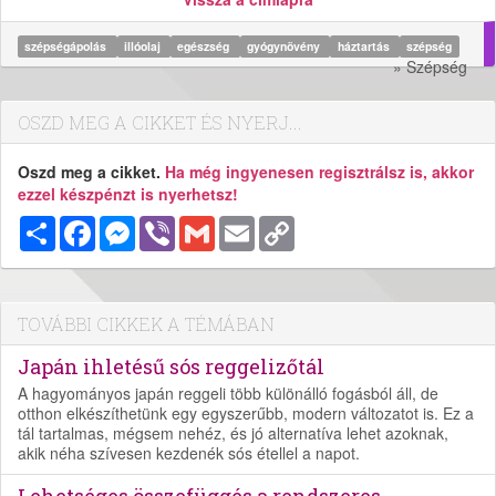
szépségápolás
illóolaj
egészség
gyógynövény
háztartás
szépség
» Szépség
OSZD MEG A CIKKET ÉS NYERJ...
Oszd meg a cikket.
Ha még ingyenesen regisztrálsz is, akkor
ezzel készpénzt is nyerhetsz!
Megosztás
Facebook
Messenger
Viber
Gmail
Email
Copy
Link
TOVÁBBI CIKKEK A TÉMÁBAN
Japán ihletésű sós reggelizőtál
A hagyományos japán reggeli több különálló fogásból áll, de
otthon elkészíthetünk egy egyszerűbb, modern változatot is. Ez a
tál tartalmas, mégsem nehéz, és jó alternatíva lehet azoknak,
akik néha szívesen kezdenék sós étellel a napot.
Lehetséges összefüggés a rendszeres