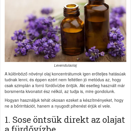
Levendulaolaj
A különböző növényi olaj koncentrátumok igen erőteljes hatásúak
tudnak lenni, és éppen ezért nem feltétlen jó metódus az, hogy
csak szimplán a forró fürdővízbe öntjük. Aki esetleg használt már
borsmenta kivonatot ész nélkül, az tudja is, mire gondolunk.
Hogyan használjuk tehát okosan ezeket a készítményeket, hogy
ne a bőrirritációt, hanem a nyugodt pihenést érjük el vele.
1. Sose öntsük direkt az olajat
a fürdővízbe