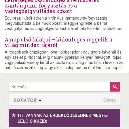
xantángumi-fogyasztás és a
vastagbélgyulladás között
Egy brazil kísérletben a krónikus xantángumi-fogyasztás
megváltoztatta a bélmikrobiótát, meggyengítette a bélfal
védőgátját és vastagbélgyulladást idézett elő kísérleti állatokban.
A nap első falatjai – különleges reggelik a
világ minden tájáról
A reggeli sok országban jóval többet jelent egy gyors kávénál és
egy szelet pirítósnál. Míg nálunk gyakran kenyér, felvágott, tojás
vagy péksütemény kerül az asztalra, a világ más tájain leves, rizs,
hal, fűszeres zöldség vagy akár meleg babos étel indítja a napot.
ROVATOK
Címlap
ITT VANNAK AZ ÉRDEK­LŐDÉ­SEDNEK MEGFE­
LELŐ CIKKEID!