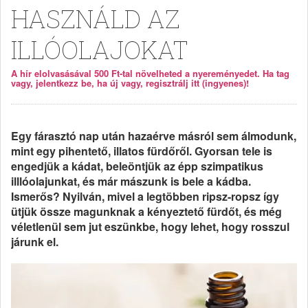
HASZNÁLD AZ
ILLÓOLAJOKAT
A hír elolvasásával 500 Ft-tal növelheted a nyereményedet. Ha tag
vagy, jelentkezz be, ha új vagy, regisztrálj itt (ingyenes)!
Egy fárasztó nap után hazaérve másról sem álmodunk,
mint egy pihentető, illatos fürdőről. Gyorsan tele is
engedjük a kádat, beleöntjük az épp szimpatikus
illlóolajunkat, és már mászunk is bele a kádba.
Ismerős? Nyilván, mivel a legtöbben ripsz-ropsz így
ütjük össze magunknak a kényeztető fürdőt, és még
véletlenül sem jut eszünkbe, hogy lehet, hogy rosszul
járunk el.