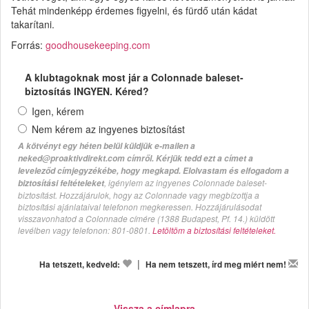
Tehát mindenképp érdemes figyelni, és fürdő után kádat
takarítani.
Forrás:
goodhousekeeping.com
A klubtagoknak most jár a Colonnade baleset-
biztosítás INGYEN. Kéred?
Igen, kérem
Nem kérem az ingyenes biztosítást
A kötvényt egy héten belül küldjük e-mailen a
neked@proaktivdirekt.com címről. Kérjük tedd ezt a címet a
leveleződ címjegyzékébe, hogy megkapd. Elolvastam és elfogadom a
, igénylem az ingyenes Colonnade baleset-
biztosítási feltételeket
biztosítást. Hozzájárulok, hogy az Colonnade vagy megbízottja a
biztosítási ajánlataival telefonon megkeressen. Hozzájárulásodat
visszavonhatod a Colonnade címére (1388 Budapest, Pf. 14.) küldött
levélben vagy telefonon: 801-0801.
Letöltöm a biztosítási feltételeket.
|
Ha tetszett, kedveld:
Ha nem tetszett, írd meg miért nem!
Vissza a címlapra