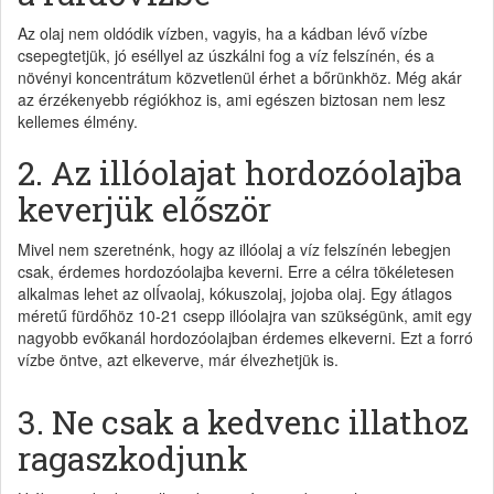
Az olaj nem oldódik vízben, vagyis, ha a kádban lévő vízbe
csepegtetjük, jó eséllyel az úszkálni fog a víz felszínén, és a
növényi koncentrátum közvetlenül érhet a bőrünkhöz. Még akár
az érzékenyebb régiókhoz is, ami egészen biztosan nem lesz
kellemes élmény.
2. Az illóolajat hordozóolajba
keverjük először
Mivel nem szeretnénk, hogy az illóolaj a víz felszínén lebegjen
csak, érdemes hordozóolajba keverni. Erre a célra tökéletesen
alkalmas lehet az olÍvaolaj, kókuszolaj, jojoba olaj. Egy átlagos
méretű fürdőhöz 10-21 csepp illóolajra van szükségünk, amit egy
nagyobb evőkanál hordozóolajban érdemes elkeverni. Ezt a forró
vízbe öntve, azt elkeverve, már élvezhetjük is.
3. Ne csak a kedvenc illathoz
ragaszkodjunk