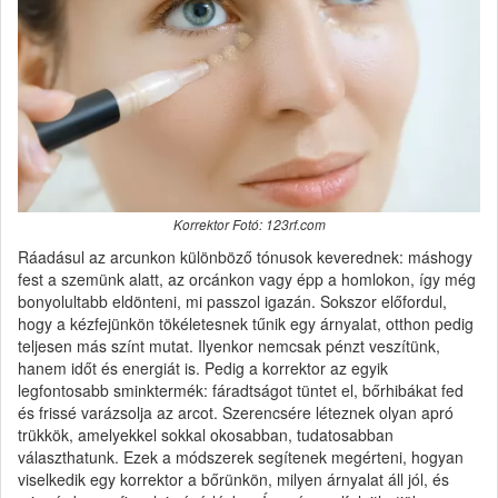
Korrektor Fotó: 123rf.com
Ráadásul az arcunkon különböző tónusok keverednek: máshogy
fest a szemünk alatt, az orcánkon vagy épp a homlokon, így még
bonyolultabb eldönteni, mi passzol igazán. Sokszor előfordul,
hogy a kézfejünkön tökéletesnek tűnik egy árnyalat, otthon pedig
teljesen más színt mutat. Ilyenkor nemcsak pénzt veszítünk,
hanem időt és energiát is. Pedig a korrektor az egyik
legfontosabb sminktermék: fáradtságot tüntet el, bőrhibákat fed
és frissé varázsolja az arcot. Szerencsére léteznek olyan apró
trükkök, amelyekkel sokkal okosabban, tudatosabban
választhatunk. Ezek a módszerek segítenek megérteni, hogyan
viselkedik egy korrektor a bőrünkön, milyen árnyalat áll jól, és