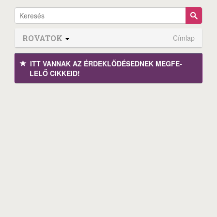
ROVATOK
Címlap
ITT VANNAK AZ ÉRDEK­LŐDÉ­SEDNEK MEGFE­
LELŐ CIKKEID!