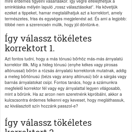
mire érdemes figyelni vásárláskor. Így végre elfelejthetjük a
sminktáska mélyén lapuló „rossz választásokat”. Ha követjük
ezeket a tippeket, hamar megtalálhatjuk azt a korrektort, amely
természetes, friss és egységes megjelenést ad. És ami a legjobb:
többé nem a szerencsén múlik, hogy jól döntünk-e.
Így válassz tökéletes
korrektort 1.
Azt fontos tudni, hogy a más tónusú bőrhöz más-más árnyalatú
korrektor illik. Míg a hideg tónusú (enyhe kékes vagy pirosas
altónussal) bőrön a rózsás árnyalatú korrektorok mutatnak, addig
a meleg bőrtónusú (bézs vagy arany altónusú) bőr a sárgás vagy
barnás árnyalatokat csípi. Fontos tanács, hogy a számunkra
megfelelő korrektor fél vagy egy árnyalattal legyen világosabb,
mint a bőrünk. Ha az arcon nem szeretnénk kipróbálni, akkor a
kulcscsontra érdemes felkenni egy keveset, hogy megláthassuk,
az kiválasztott szín hozzánk passzol-e?
Így válassz tökéletes