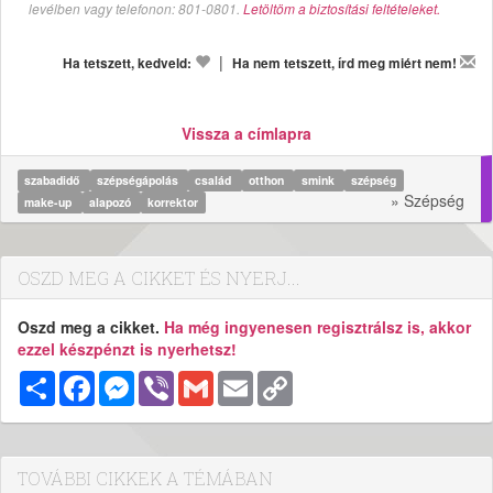
levélben vagy telefonon: 801-0801.
Letöltöm a biztosítási feltételeket.
|
Ha tetszett, kedveld:
Ha nem tetszett, írd meg miért nem!
Vissza a címlapra
szabadidő
szépségápolás
család
otthon
smink
szépség
» Szépség
make-up
alapozó
korrektor
OSZD MEG A CIKKET ÉS NYERJ...
Oszd meg a cikket.
Ha még ingyenesen regisztrálsz is, akkor
ezzel készpénzt is nyerhetsz!
Megosztás
Facebook
Messenger
Viber
Gmail
Email
Copy
Link
TOVÁBBI CIKKEK A TÉMÁBAN