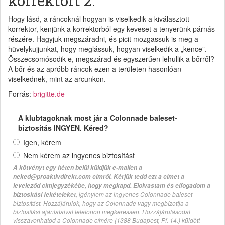
korrektort 2.
Hogy lásd, a ráncoknál hogyan is viselkedik a kiválasztott
korrektor, kenjünk a korrektorból egy keveset a tenyerünk párnás
részére. Hagyjuk megszáradni, és picit mozgassuk is meg a
hüvelykujjunkat, hogy meglássuk, hogyan viselkedik a „kence”.
Összecsomósodik-e, megszárad és egyszerűen lehullik a bőrről?
A bőr és az apróbb ráncok ezen a területen hasonlóan
viselkednek, mint az arcunkon.
Forrás:
brigitte.de
A klubtagoknak most jár a Colonnade baleset-
biztosítás INGYEN. Kéred?
Igen, kérem
Nem kérem az ingyenes biztosítást
A kötvényt egy héten belül küldjük e-mailen a
neked@proaktivdirekt.com címről. Kérjük tedd ezt a címet a
leveleződ címjegyzékébe, hogy megkapd. Elolvastam és elfogadom a
, igénylem az ingyenes Colonnade baleset-
biztosítási feltételeket
biztosítást. Hozzájárulok, hogy az Colonnade vagy megbízottja a
biztosítási ajánlataival telefonon megkeressen. Hozzájárulásodat
visszavonhatod a Colonnade címére (1388 Budapest, Pf. 14.) küldött