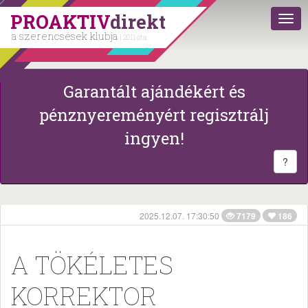
PROAKTIV
direkt
a szerencsések klubja
| 2011 óta
Garantált ajándékért és
pénznyereményért regisztrálj
ingyen!
?
2025.12.07. 17:30:50
7179
186
A TÖKÉLETES
KORREKTOR