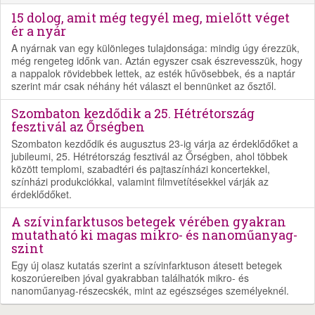
15 dolog, amit még tegyél meg, mielőtt véget
ér a nyár
A nyárnak van egy különleges tulajdonsága: mindig úgy érezzük,
még rengeteg időnk van. Aztán egyszer csak észrevesszük, hogy
a nappalok rövidebbek lettek, az esték hűvösebbek, és a naptár
szerint már csak néhány hét választ el bennünket az ősztől.
Szombaton kezdődik a 25. Hétrétország
fesztivál az Őrségben
Szombaton kezdődik és augusztus 23-ig várja az érdeklődőket a
jubileumi, 25. Hétrétország fesztivál az Őrségben, ahol többek
között templomi, szabadtéri és pajtaszínházi koncertekkel,
színházi produkciókkal, valamint filmvetítésekkel várják az
érdeklődőket.
A szívinfarktusos betegek vérében gyakran
mutatható ki magas mikro- és nanoműanyag-
szint
Egy új olasz kutatás szerint a szívinfarktuson átesett betegek
koszorúereiben jóval gyakrabban találhatók mikro- és
nanoműanyag-részecskék, mint az egészséges személyeknél.