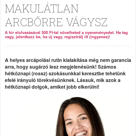
MAKULÁTLAN
ARCBŐRRE VÁGYSZ
A hír elolvasásával 500 Ft-tal növelheted a nyereményedet. Ha tag
vagy, jelentkezz be, ha új vagy, regisztrálj itt (ingyenes)!
A helyes arcápolási rutin kialakítása még nem garancia
arra, hogy sugárzó lesz megjelenésünk! Számos
hétköznapi (rossz) szokásunkkal keresztbe tehetünk
efelé irányuló törekvésünknek. Lássuk, mik azok a
hétköznapi dolgok, amiket jobb elkerülni!