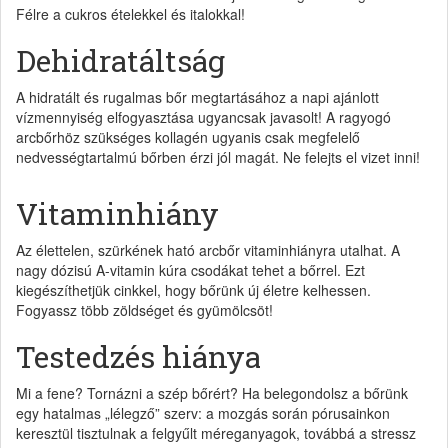
Félre a cukros ételekkel és italokkal!
Dehidratáltság
A hidratált és rugalmas bőr megtartásához a napi ajánlott
vízmennyiség elfogyasztása ugyancsak javasolt! A ragyogó
arcbőrhöz szükséges kollagén ugyanis csak megfelelő
nedvességtartalmú bőrben érzi jól magát. Ne felejts el vizet inni!
Vitaminhiány
Az élettelen, szürkének ható arcbőr vitaminhiányra utalhat. A
nagy dózisú A-vitamin kúra csodákat tehet a bőrrel. Ezt
kiegészíthetjük cinkkel, hogy bőrünk új életre kelhessen.
Fogyassz több zöldséget és gyümölcsöt!
Testedzés hiánya
Mi a fene? Tornázni a szép bőrért? Ha belegondolsz a bőrünk
egy hatalmas „lélegző” szerv: a mozgás során pórusainkon
keresztül tisztulnak a felgyűlt méreganyagok, továbbá a stressz