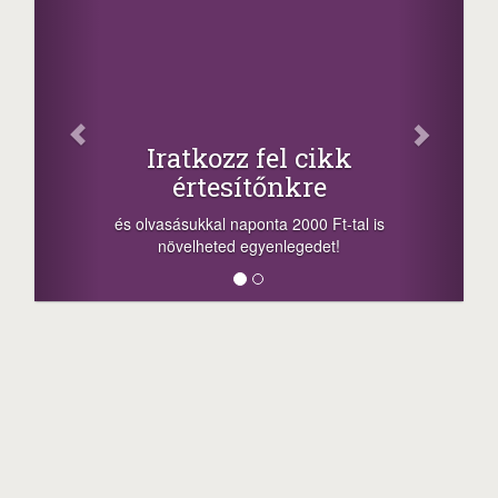
Fac
Oszd meg
atkozz fel cikk
+1.000.
értesítőnkre
-nyeremény növelés
a sorsolás napján! 
ásukkal naponta 2000 Ft-tal is
megosztási lehetőség
velheted egyenlegedet!