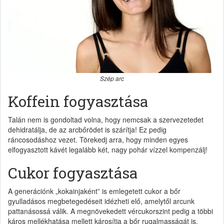
Szép arc
Koffein fogyasztása
Talán nem is gondoltad volna, hogy nemcsak a szervezetedet
dehidratálja, de az arcbőrödet is szárítja! Ez pedig
ráncosodáshoz vezet. Törekedj arra, hogy minden egyes
elfogyasztott kávét legalább két, nagy pohár vízzel kompenzálj!
Cukor fogyasztása
A generációnk „kokainjaként” is emlegetett cukor a bőr
gyulladásos megbetegedéseit idézheti elő, amelytől arcunk
pattanásossá válik. A megnövekedett vércukorszint pedig a többi
káros mellékhatása mellett károsítja a bőr rugalmasságát is.