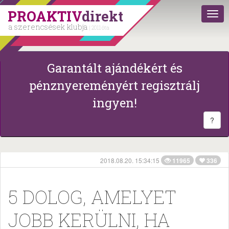
PROAKTIV
direkt
a szerencsések klubja
| 2011 óta
Garantált ajándékért és
pénznyereményért regisztrálj
ingyen!
?
2018.08.20. 15:34:15
11965
336
5 DOLOG, AMELYET
JOBB KERÜLNI, HA