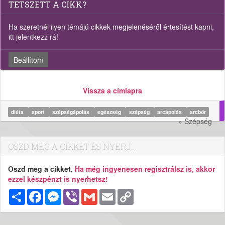
TETSZETT A CIKK?
Ha szeretnél ilyen témájú cikkek megjelenéséről értesítést kapni,
itt jelentkezz rá!
Beállítom
Vissza a címlapra
diéta
sport
szépségápolás
egészség
szépség
arcápolás
arcbőr
» Szépség
OSZD MEG A CIKKET ÉS NYERJ...
Oszd meg a cikket.
Ha még ingyenesen regisztrálsz is, akkor
ezzel készpénzt is nyerhetsz!
Megosztás
Facebook
Messenger
Viber
Gmail
Email
Copy
Link