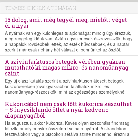
TOVÁBBI CIKKEK A TÉMÁBAN
15 dolog, amit még tegyél meg, mielőtt véget
ér a nyár
A nyárnak van egy különleges tulajdonsága: mindig úgy érezzük,
még rengeteg időnk van. Aztán egyszer csak észrevesszük, hogy
a nappalok rövidebbek lettek, az esték hűvösebbek, és a naptár
szerint már csak néhány hét választ el bennünket az ősztől.
A szívinfarktusos betegek vérében gyakran
mutatható ki magas mikro- és nanoműanyag-
szint
Egy új olasz kutatás szerint a szívinfarktuson átesett betegek
koszorúereiben jóval gyakrabban találhatók mikro- és
nanoműanyag-részecskék, mint az egészséges személyeknél.
Kukoricából nem csak főtt kukorica készülhet
– 5 ínycsiklandó ötlet a nyár kedvenc
alapanyagából
Ha augusztus, akkor kukorica. Kevés olyan szezonális finomság
létezik, amely ennyire összeforrt volna a nyárral. A strandokon,
fesztiválokon vagy a piacokon sétálva szinte mindenhol érezni a