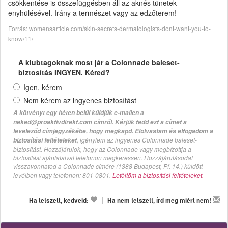
csökkentése is összefüggésben áll az aknés tünetek
enyhülésével. Irány a természet vagy az edzőterem!
Forrás: womensarticle.com/skin-secrets-dermatologists-dont-want-you-to-
know/11/
A klubtagoknak most jár a Colonnade baleset-
biztosítás INGYEN. Kéred?
Igen, kérem
Nem kérem az ingyenes biztosítást
A kötvényt egy héten belül küldjük e-mailen a
neked@proaktivdirekt.com címről. Kérjük tedd ezt a címet a
leveleződ címjegyzékébe, hogy megkapd. Elolvastam és elfogadom a
, igénylem az ingyenes Colonnade baleset-
biztosítási feltételeket
biztosítást. Hozzájárulok, hogy az Colonnade vagy megbízottja a
biztosítási ajánlataival telefonon megkeressen. Hozzájárulásodat
visszavonhatod a Colonnade címére (1388 Budapest, Pf. 14.) küldött
levélben vagy telefonon: 801-0801.
Letöltöm a biztosítási feltételeket.
|
Ha tetszett, kedveld:
Ha nem tetszett, írd meg miért nem!