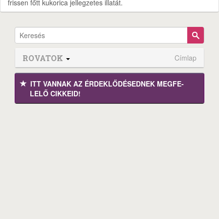
frissen főtt kukorica jellegzetes illatát.
ROVATOK
Címlap
ITT VANNAK AZ ÉRDEK­LŐDÉ­SEDNEK MEGFE­
LELŐ CIKKEID!