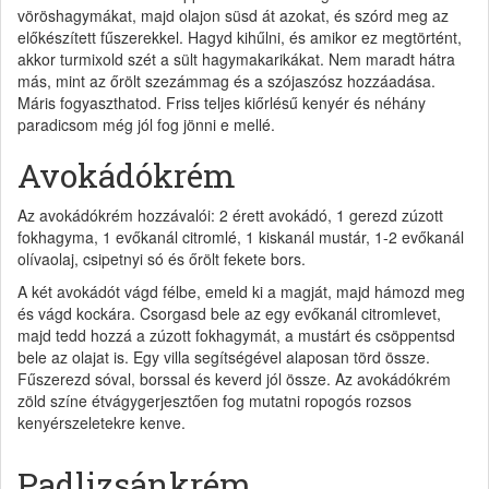
vöröshagymákat, majd olajon süsd át azokat, és szórd meg az
előkészített fűszerekkel. Hagyd kihűlni, és amikor ez megtörtént,
akkor turmixold szét a sült hagymakarikákat. Nem maradt hátra
más, mint az őrölt szezámmag és a szójaszósz hozzáadása.
Máris fogyaszthatod. Friss teljes kiőrlésű kenyér és néhány
paradicsom még jól fog jönni e mellé.
Avokádókrém
Az avokádókrém hozzávalói: 2 érett avokádó, 1 gerezd zúzott
fokhagyma, 1 evőkanál citromlé, 1 kiskanál mustár, 1-2 evőkanál
olívaolaj, csipetnyi só és őrölt fekete bors.
A két avokádót vágd félbe, emeld ki a magját, majd hámozd meg
és vágd kockára. Csorgasd bele az egy evőkanál citromlevet,
majd tedd hozzá a zúzott fokhagymát, a mustárt és csöppentsd
bele az olajat is. Egy villa segítségével alaposan törd össze.
Fűszerezd sóval, borssal és keverd jól össze. Az avokádókrém
zöld színe étvágygerjesztően fog mutatni ropogós rozsos
kenyérszeletekre kenve.
Padlizsánkrém