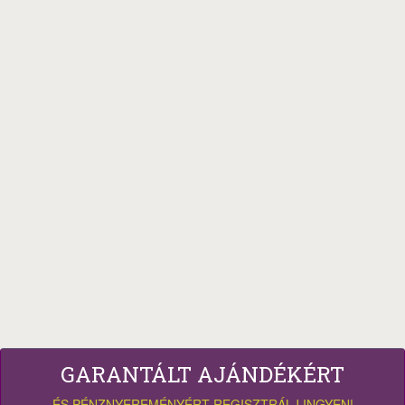
GARANTÁLT AJÁNDÉKÉRT
ÉS PÉNZNYEREMÉNYÉRT REGISZTRÁLJ INGYEN!