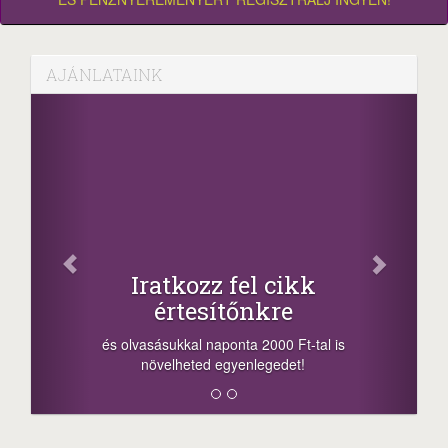
AJÁNLATAINK
Facebook
Oszd meg cikkeinket
+1.000.000 Ft...
-nyeremény növelés jár a szerencsésnek
a sorsolás napján! A cikkek alján találsz
megosztási lehetőséget. Lájkolj is minket!