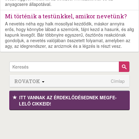
anyagcsere állapotával.
Mi történik a testünkkel, amikor nevetünk?
A nevetés néha egy halk mosollyal kezdődik, máskor annyira
erős, hogy könnybe lábad a szemünk, fájni kezd a hasunk, és alig
kapunk levegőt. Bár többnyire egyszerű, ösztönös reakciónak
gondoljuk, a nevetés valójában összetett folyamat, amelyben az
agy, az idegrendszer, az arcizmok és a légzés is részt vesz.
ROVATOK
Címlap
ITT VANNAK AZ ÉRDEK­LŐDÉ­SEDNEK MEGFE­
LELŐ CIKKEID!