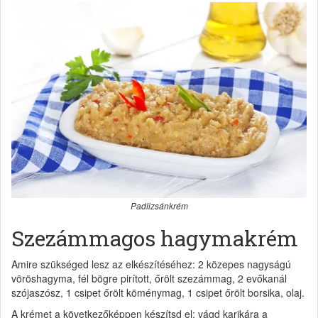
Padlizsánkrém
Szezámmagos hagymakrém
Amire szükséged lesz az elkészítéséhez: 2 közepes nagyságú
vöröshagyma, fél bögre pirított, őrölt szezámmag, 2 evőkanál
szójaszósz, 1 csipet őrölt köménymag, 1 csipet őrölt borsika, olaj.
A krémet a következőképpen készítsd el: vágd karikára a