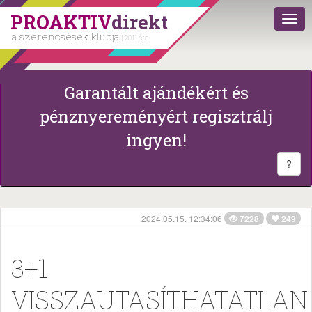
PROAKTIV
direkt
a szerencsések klubja
| 2011 óta
Garantált ajándékért és
pénznyereményért regisztrálj
ingyen!
?
2024.05.15. 12:34:06
7228
249
3+1
VISSZAUTASÍTHATATLAN