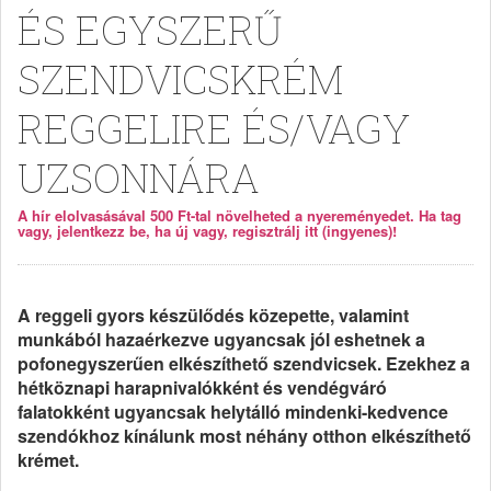
ÉS EGYSZERŰ
SZENDVICSKRÉM
REGGELIRE ÉS/VAGY
UZSONNÁRA
A hír elolvasásával 500 Ft-tal növelheted a nyereményedet. Ha tag
vagy, jelentkezz be, ha új vagy, regisztrálj itt (ingyenes)!
A reggeli gyors készülődés közepette, valamint
munkából hazaérkezve ugyancsak jól eshetnek a
pofonegyszerűen elkészíthető szendvicsek. Ezekhez a
hétköznapi harapnivalókként és vendégváró
falatokként ugyancsak helytálló mindenki-kedvence
szendókhoz kínálunk most néhány otthon elkészíthető
krémet.