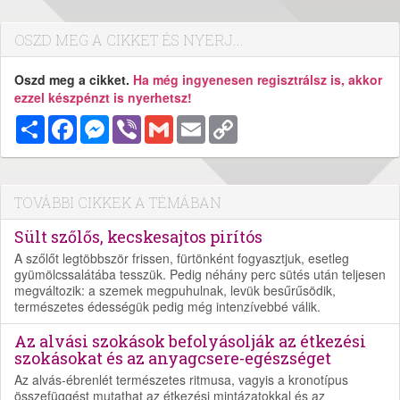
OSZD MEG A CIKKET ÉS NYERJ...
Oszd meg a cikket.
Ha még ingyenesen regisztrálsz is, akkor
ezzel készpénzt is nyerhetsz!
Megosztás
Facebook
Messenger
Viber
Gmail
Email
Copy
Link
TOVÁBBI CIKKEK A TÉMÁBAN
Sült szőlős, kecskesajtos pirítós
A szőlőt legtöbbször frissen, fürtönként fogyasztjuk, esetleg
gyümölcssalátába tesszük. Pedig néhány perc sütés után teljesen
megváltozik: a szemek megpuhulnak, levük besűrűsödik,
természetes édességük pedig még intenzívebbé válik.
Az alvási szokások befolyásolják az étkezési
szokásokat és az anyagcsere-egészséget
Az alvás-ébrenlét természetes ritmusa, vagyis a kronotípus
összefüggést mutathat az étkezési mintázatokkal és az