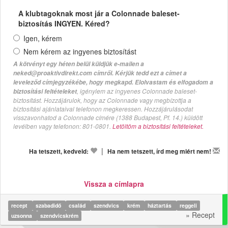
A klubtagoknak most jár a Colonnade baleset-
biztosítás INGYEN. Kéred?
Igen, kérem
Nem kérem az ingyenes biztosítást
A kötvényt egy héten belül küldjük e-mailen a
neked@proaktivdirekt.com címről. Kérjük tedd ezt a címet a
leveleződ címjegyzékébe, hogy megkapd. Elolvastam és elfogadom a
, igénylem az ingyenes Colonnade baleset-
biztosítási feltételeket
biztosítást. Hozzájárulok, hogy az Colonnade vagy megbízottja a
biztosítási ajánlataival telefonon megkeressen. Hozzájárulásodat
visszavonhatod a Colonnade címére (1388 Budapest, Pf. 14.) küldött
levélben vagy telefonon: 801-0801.
Letöltöm a biztosítási feltételeket.
|
Ha tetszett, kedveld:
Ha nem tetszett, írd meg miért nem!
Vissza a címlapra
recept
szabadidő
család
szendvics
krém
háztartás
reggeli
» Recept
uzsonna
szendvicskrém