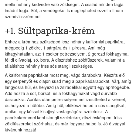
mellé néhány kedvedre való zöldséget. A család minden tagja
imádni fogja. Sőt, a vendégeket is meglepheted ezzel a finom
szendvicskrémmel.
+1. Sültpaprika-krém
Ehhez a krémhez szükséged lesz néhány kaliforniai paprikára,
mégpedig 1 zöldre, 1 sárgára és 1 pirosra. Ami még
kihagyhatatlan, az: 1 csokor petrezselyem, 2 gerezd fokhagyma,
fél dl olívaolaj, só, bors. A díszítéshez zöldfűszerek, valamint a
tálaláshoz néhány friss sós stangli szükséges.
A kaliforniai paprikákat most meg, vágd darabokra. Készíts elő
egy serpenyőt és olajon süsd meg a paprikadarabokat. Várj, amíg
langyosra hűl, és helyezd (a zsiradékkal együtt) egy aprítógépbe.
Add hozzá a sót, borsot, és a fokhagymákat vágd durvább
darabokra. Aprítás után petrezselyemmel ízesítheted a krémet,
és helyezd a hűtőbe. Amíg hűl, előkészítheted a sós stanglikat,
amiket egy késsel kisujjnyi vastagságúra szeletelsz. A
paprikakrémmel kent stangli szeletekre, díszítésképpen, friss
zöldfűszereket szórhatsz, és már fogyaszthatod is. Jó étvágyat
kívánunk hozzá!