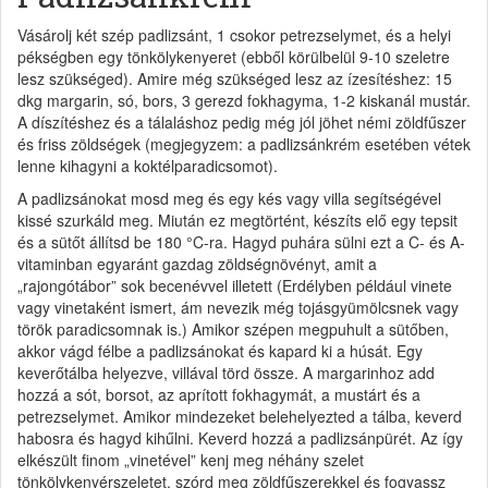
Vásárolj két szép padlizsánt, 1 csokor petrezselymet, és a helyi
pékségben egy tönkölykenyeret (ebből körülbelül 9-10 szeletre
lesz szükséged). Amire még szükséged lesz az ízesítéshez: 15
dkg margarin, só, bors, 3 gerezd fokhagyma, 1-2 kiskanál mustár.
A díszítéshez és a tálaláshoz pedig még jól jöhet némi zöldfűszer
és friss zöldségek (megjegyzem: a padlizsánkrém esetében vétek
lenne kihagyni a koktélparadicsomot).
A padlizsánokat mosd meg és egy kés vagy villa segítségével
kissé szurkáld meg. Miután ez megtörtént, készíts elő egy tepsit
és a sütőt állítsd be 180 °C-ra. Hagyd puhára sülni ezt a C- és A-
vitaminban egyaránt gazdag zöldségnövényt, amit a
„rajongótábor” sok becenévvel illetett (Erdélyben például vinete
vagy vinetaként ismert, ám nevezik még tojásgyümölcsnek vagy
török paradicsomnak is.) Amikor szépen megpuhult a sütőben,
akkor vágd félbe a padlizsánokat és kapard ki a húsát. Egy
keverőtálba helyezve, villával törd össze. A margarinhoz add
hozzá a sót, borsot, az aprított fokhagymát, a mustárt és a
petrezselymet. Amikor mindezeket belehelyezted a tálba, keverd
habosra és hagyd kihűlni. Keverd hozzá a padlizsánpürét. Az így
elkészült finom „vinetével” kenj meg néhány szelet
tönkölykenyérszeletet, szórd meg zöldfűszerekkel és fogyassz