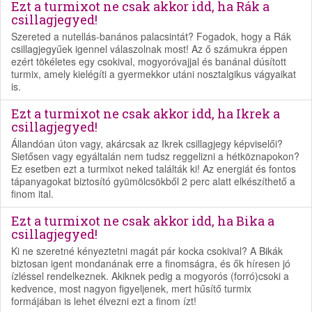
Ezt a turmixot ne csak akkor idd, ha Rák a
csillagjegyed!
Szereted a nutellás-banános palacsintát? Fogadok, hogy a Rák
csillagjegyűek igennel válaszolnak most! Az ő számukra éppen
ezért tökéletes egy csokival, mogyoróvajjal és banánal dúsított
turmix, amely kielégíti a gyermekkor utáni nosztalgikus vágyaikat
is.
Ezt a turmixot ne csak akkor idd, ha Ikrek a
csillagjegyed!
Állandóan úton vagy, akárcsak az Ikrek csillagjegy képviselői?
Sietősen vagy egyáltalán nem tudsz reggelizni a hétköznapokon?
Ez esetben ezt a turmixot neked találták ki! Az energiát és fontos
tápanyagokat biztosító gyümölcsökből 2 perc alatt elkészíthető a
finom ital.
Ezt a turmixot ne csak akkor idd, ha Bika a
csillagjegyed!
Ki ne szeretné kényeztetni magát pár kocka csokival? A Bikák
biztosan igent mondanának erre a finomságra, és ők híresen jó
ízléssel rendelkeznek. Akiknek pedig a mogyorós (forró)csoki a
kedvence, most nagyon figyeljenek, mert hűsítő turmix
formájában is lehet élvezni ezt a finom ízt!