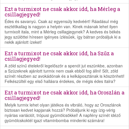
Ezt a turmixot ne csak akkor idd, ha Mérleg a
csillagjegyed!
Édes és savanyú. Csak az egyensúly kedvéért! Ráadásul még
esztétikailag is nagyon a helyén van. Kinek másnak lehet ilyen
turmixolt itala, mint a Mérleg csillagjegynek? A kedves és békés
jegy szülöttei híresen igényes ízlésűek, így bátran próbáljuk ki a
nekik ajánlott ízeket!
Ezt a turmixot ne csak akkor idd, ha Szűz a
csillagjegyed!
A zöld színű ételekről legelőször a spenót jut eszünkbe, azonban
a Szüzeknek ajánlott turmix nem csak ebből fog állni! Sőt, zöld
színét részben az avokádónak és a kelkáposztának is köszönheti!
Felkészültél egy első hallásra érdekes, de mégis édes italra?
Ezt a turmixot ne csak akkor idd, ha Oroszlán a
csillagjegyed!
Melyik turmix lehet olyan játékos és vibráló, hogy az Oroszlánok
biztosan kedvet kapjanak hozzá? Próbáljunk ki egy ízig-vérig
nyárias variációt, trópusi gyümölcsökkel! A napfény színét idéző
gyümölcskoktél igazi vitaminbomba mindenki számára!