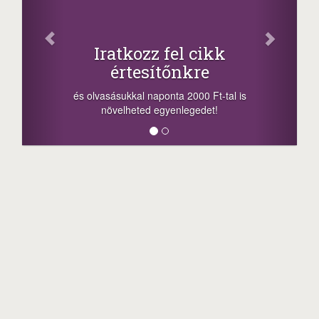
Osz
Iratkozz fel cikk
értesítőnkre
-nyeremény
a sorsolás 
és olvasásukkal naponta 2000 Ft-tal is
megosztási 
növelheted egyenlegedet!