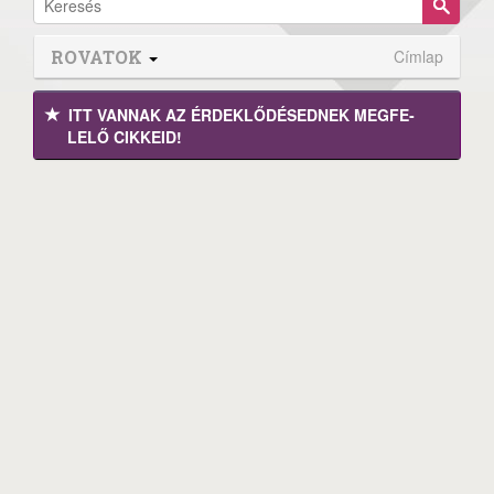
ROVATOK
Címlap
ITT VANNAK AZ ÉRDEK­LŐDÉ­SEDNEK MEGFE­
LELŐ CIKKEID!