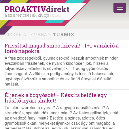
PROAKTIV
direkt
a szerencsések klubja
| 2011 óta
CIKKEK A TÉMÁBAN:
TURMIX
Frissítsd magad smoothieval! - 1+1 variáció a
forró napokra
A friss zöldségekből, gyümölcsökből készült smoothiek minden
évszakban frissítenek, de nyáron különösen jók, hiszen a
folyadékbevitelünket is növelhetjük 1-1 adag gyümölcsös
finomsággal. A zöld szín pedig amúgy is frissítő hatással bír,
úgyhogy ötvözzük a smoothie és az üdítő árnyalat élénkítő
hatását.
Éljenek a bogyósok! – Készíts belőle egy
hűsítő nyári shaket!
Te miért szereted a nyarat? A ragyogó napsütés miatt? A
strandolós, spontán délutánok miatt? Az illatos grillpartyk, netán
az olvadozó fagyi miatt? Esetleg a színes, ízletes, édes
gyümölcsök okán, melyeket ilyenkor csak úgy ont magából a
természet? Ha utóbbi az (egyik) ok, akkor van számodra egy