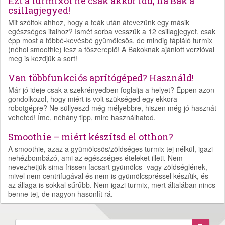
Ezt a turmixot ne csak akkor idd, ha Bak a
csillagjegyed!
Mit szóltok ahhoz, hogy a teák után átevezünk egy másik
egészséges italhoz? Ismét sorba vesszük a 12 csillagjegyet, csak
épp most a többé-kevésbé gyümölcsös, de mindig tápláló turmix
(néhol smoothie) lesz a főszereplő! A Bakoknak ajánlott verzióval
meg is kezdjük a sort!
Van többfunkciós aprítógéped? Használd!
Már jó ideje csak a szekrényedben foglalja a helyet? Éppen azon
gondolkozol, hogy miért is volt szükséged egy ekkora
robotgépre? Ne süllyeszd még mélyebbre, hiszen még jó hasznát
veheted! Íme, néhány tipp, mire használhatod.
Smoothie – miért készítsd el otthon?
A smoothie, azaz a gyümölcsös/zöldséges turmix tej nélkül, igazi
nehézbombázó, ami az egészséges ételeket illeti. Nem
nevezhetjük sima frissen facsart gyümölcs- vagy zöldséglének,
mivel nem centrifugával és nem is gyümölcspréssel készítik, és
az állaga is sokkal sűrűbb. Nem igazi turmix, mert általában nincs
benne tej, de nagyon hasonlít rá.