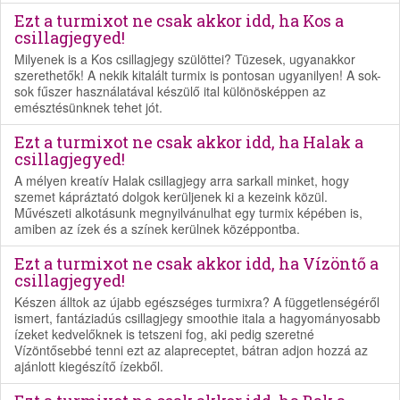
Ezt a turmixot ne csak akkor idd, ha Kos a
csillagjegyed!
Milyenek is a Kos csillagjegy szülöttei? Tüzesek, ugyanakkor
szerethetők! A nekik kitalált turmix is pontosan ugyanilyen! A sok-
sok fűszer használatával készülő ital különösképpen az
emésztésünknek tehet jót.
Ezt a turmixot ne csak akkor idd, ha Halak a
csillagjegyed!
A mélyen kreatív Halak csillagjegy arra sarkall minket, hogy
szemet kápráztató dolgok kerüljenek ki a kezeink közül.
Művészeti alkotásunk megnyilvánulhat egy turmix képében is,
amiben az ízek és a színek kerülnek középpontba.
Ezt a turmixot ne csak akkor idd, ha Vízöntő a
csillagjegyed!
Készen álltok az újabb egészséges turmixra? A függetlenségéről
ismert, fantáziadús csillagjegy smoothie itala a hagyományosabb
ízeket kedvelőknek is tetszeni fog, aki pedig szeretné
Vízöntősebbé tenni ezt az alapreceptet, bátran adjon hozzá az
ajánlott kiegészítő ízekből.