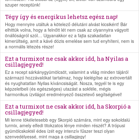
szuper receptünk!
Tégy így és energikus lehetsz egész nap!
Hogy mennyire utáltuk a kötelező délutáni alvást kicsiként! Bár
elhittük volna, hogy a felnőtt lét nem csak az olyannyira vágyott
önállóságról szól… Ugyanakkor ez a fajta szakadatlan
kimerültség, amit a kávé dózis emelése sem tud enyhíteni, nem is
a normális létezés része!
Ezt a turmixot ne csak akkor idd, ha Nyilas a
csillagjegyed!
Ez a recept sárkánygyümölcsöt, valamint a világ minden tájáról
származó hozzávalókat tartalmaz, hogy kielégítse az extrovertált
és nyughatatlan Nyilas kíváncsiságát. Nosza, tegyél te is egy
képzeletbeli (és egészséges) utazást a sokféle, mégis
harmonikus ízvilágot eredményező összetevő segítségével!
Ezt a turmixot ne csak akkor idd, ha Skorpió a
csillagjegyed!
Mi lenne tökéletesebb egy Skorpió számára, mint egy sokoldalú
turmix, amely elfedi titokzatos lénye minden részét? A trópusi
gyümölcskoktél édes ízét egy intenzív fűszer teszi olyan
szenvedélyessé, mint maga a csillagjegy!