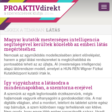
PROAKTIV
direkt
a szerencsések klubja
| 2011 óta
CIKKEK A TÉMÁBAN:
LÁTÁS
Magyar kutatók mesterséges intelligencia
segítségével kerültek közelebb az emberi látás
megértéséhez
Nemcsak az agyműködés modellezésében jelent előrelépést,
hanem a gépi látási rendszereket is megbízhatóbbá és
pontosabbá teheti az az újfajta, AI (mesterséges intelligencia)
alapú látórendszer-modell, amelyet a HUN-REN Wigner Fizikai
Kutatóközpont kutatói írtak le,
Így vigyázhatsz a látásodra a
mindennapokban, a szemtorna erejével
A szemünk az egyik legfontosabb érzékszervünk, mégis
hajlamosak vagyunk elhanyagolni a gondoskodást róla. A mai
digitális világban, ahol a monitort, telefont és tabletet szinte egész
nap bámuljuk, a szem különösen nagy terhelésnek van kitéve.
Nem csoda, hogy egyre több ember panaszkodik száraz, fáradt