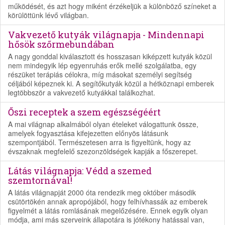
működését, és azt hogy miként érzékeljük a különböző színeket a
körülöttünk lévő világban.
Vakvezető kutyák világnapja - Mindennapi
hősök szőrmebundában
A nagy gonddal kiválasztott és hosszasan kiképzett kutyák közül
nem mindegyik lép egyenruhás erők mellé szolgálatba, egy
részüket terápiás célokra, míg másokat személyi segítség
céljából képeznek ki. A segítőkutyák közül a hétköznapi emberek
legtöbbször a vakvezető kutyákkal találkozhat.
Őszi receptek a szem egészségéért
A mai világnap alkalmából olyan ételeket válogattunk össze,
amelyek fogyasztása kifejezetten előnyös látásunk
szempontjából. Természetesen arra is figyeltünk, hogy az
évszaknak megfelelő szezonzöldségek kapják a főszerepet.
Látás világnapja: Védd a szemed
szemtornával!
A látás világnapját 2000 óta rendezik meg október második
csütörtökén annak apropójából, hogy felhívhassák az emberek
figyelmét a látás romlásának megelőzésére. Ennek egyik olyan
módja, ami más szerveink állapotára is jótékony hatással van,