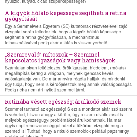
nyuszid, kutyád, cicád szuperképességét?
A kígyók hőlátó képessége segítheti a retina
gyógyítását
Egy a Semmelweis Egyetem (SE) kutatóinak részvételével zajló
vizsgálat során felfedezték, hogy a kígyók hőlátó képessége
segíthet a retina gyógyításában, a mechanizmus
felhasználásával pedig akár a látás is visszanyerhető.
„Szemrevaló” mítoszok – Szemmel
kapcsolatos igazságok vagy hamisságok
Számtalan olyan feltételezés, örök igazság, hiedelem, (mókás)
megállapítás kering a világban, melynek igencsak kevés
valóságalapja van. De már annyira régóta halljuk, és mindenki
úgy tudja, hogy nem is kérdőjelezzük meg annak valóságosságát.
Pedig néha nem árt nyitott szemmel járni.
Retinába vésett egészség: árulkodó szemek!
Szemmel tartható az egészség! S ezt a mondatot akár szó szerint
is veheted, hiszen ahogy a köröm, úgy a szem elváltozásai is
mélyebb egészségügyi problémákról árulkodhatnak. Ha már
úgyis napi rendszerességgel nézel a tükörbe, vizsgáld meg a
szemed is! Tudtad, hogy a ritkuló szemöldök például pajzsmirigy
problémát jelezhet?