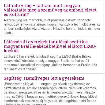
Látható világ – látható múlt: hogyan
változtatta meg a szemüveg az emberi életet
és kultúrát?
A szemüveg ma már több, mint praktikus eszköz: története
lenyűgöző lenyomata annak, hogyan változik a technológia és az
emberi szükséglet kéz a kézben. Nézzük, honnan indult, és hová
jutott...
Látássérült gyerekek tanulását segítik a
magyar Braille-ábécé betűivel ellátott LEGO-
kockák
Látássérült gyerekek tanulását segíti a LEGO Braille Bricks
elnevezésű készlete, amely a magyar Braille-ábécé betűit
tartalmazó kockákkal támogatja játékos formában a Braille-írás
tanulását és tanítását.
Segítség, szemüveges lett a gyerekem!
„Pápaszemes kígyó…” – engem így hívtak egy darabig az
osztálytársaim, amikor szemüveges lettem. Nem volt kellemes,
de elmúlt, megszokták és én is megbarátkoztam vele. Nézzük
meg, szülőként hogyan segíthetünk gyerekünknek, hogy idővel
komfortosnak érezze az új helyzetet, és megértse miért fontos
követnie az orvos utasításait.