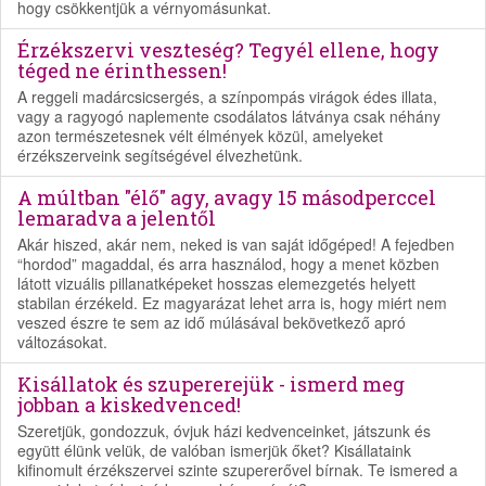
hogy csökkentjük a vérnyomásunkat.
Érzékszervi veszteség? Tegyél ellene, hogy
téged ne érinthessen!
A reggeli madárcsicsergés, a színpompás virágok édes illata,
vagy a ragyogó naplemente csodálatos látványa csak néhány
azon természetesnek vélt élmények közül, amelyeket
érzékszerveink segítségével élvezhetünk.
A múltban "élő" agy, avagy 15 másodperccel
lemaradva a jelentől
Akár hiszed, akár nem, neked is van saját időgéped! A fejedben
“hordod” magaddal, és arra használod, hogy a menet közben
látott vizuális pillanatképeket hosszas elemezgetés helyett
stabilan érzékeld. Ez magyarázat lehet arra is, hogy miért nem
veszed észre te sem az idő múlásával bekövetkező apró
változásokat.
Kisállatok és szupererejük - ismerd meg
jobban a kiskedvenced!
Szeretjük, gondozzuk, óvjuk házi kedvenceinket, játszunk és
együtt élünk velük, de valóban ismerjük őket? Kisállataink
kifinomult érzékszervei szinte szupererővel bírnak. Te ismered a