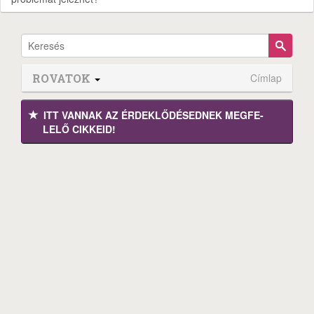
ROVATOK
Címlap
ITT VANNAK AZ ÉRDEK­LŐDÉ­SEDNEK MEGFE­
LELŐ CIKKEID!