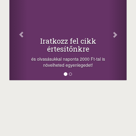
Oszd 
Iratkozz fel cikk
+1
értesítőnkre
-nyeremény nö
a sorsolás na
 olvasásukkal naponta 2000 Ft-tal is
megosztási leh
növelheted egyenlegedet!