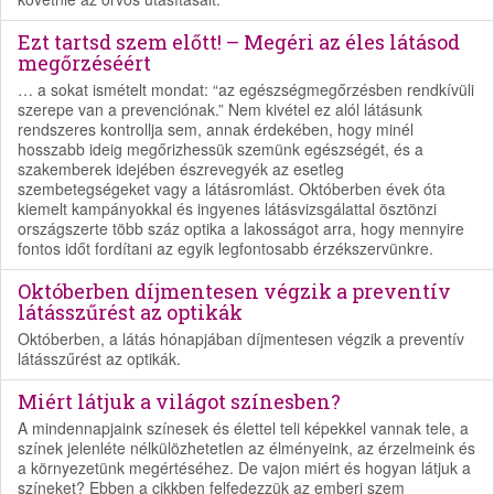
Ezt tartsd szem előtt! – Megéri az éles látásod
megőrzéséért
… a sokat ismételt mondat: “az egészségmegőrzésben rendkívüli
szerepe van a prevenciónak.” Nem kivétel ez alól látásunk
rendszeres kontrollja sem, annak érdekében, hogy minél
hosszabb ideig megőrizhessük szemünk egészségét, és a
szakemberek idejében észrevegyék az esetleg
szembetegségeket vagy a látásromlást. Októberben évek óta
kiemelt kampányokkal és ingyenes látásvizsgálattal ösztönzi
országszerte több száz optika a lakosságot arra, hogy mennyire
fontos időt fordítani az egyik legfontosabb érzékszervünkre.
Októberben díjmentesen végzik a preventív
látásszűrést az optikák
Októberben, a látás hónapjában díjmentesen végzik a preventív
látásszűrést az optikák.
Miért látjuk a világot színesben?
A mindennapjaink színesek és élettel teli képekkel vannak tele, a
színek jelenléte nélkülözhetetlen az élményeink, az érzelmeink és
a környezetünk megértéséhez. De vajon miért és hogyan látjuk a
színeket? Ebben a cikkben felfedezzük az emberi szem