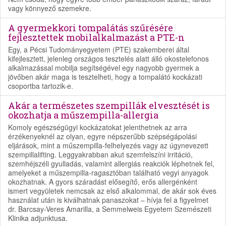
vagy könnyező szemekre.
A gyermekkori tompalátás szűrésére
fejlesztettek mobilalkalmazást a PTE-n
Egy, a Pécsi Tudományegyetem (PTE) szakemberei által
kifejlesztett, jelenleg országos tesztelés alatt álló okostelefonos
alkalmazással mobilja segítségével egy nagyobb gyermek a
jövőben akár maga is tesztelheti, hogy a tompalátó kockázati
csoportba tartozik-e.
Akár a természetes szempillák elvesztését is
okozhatja a műszempilla-allergia
Komoly egészségügyi kockázatokat jelenthetnek az arra
érzékenyeknél az olyan, egyre népszerűbb szépségápolási
eljárások, mint a műszempilla-felhelyezés vagy az úgynevezett
szempillalifting. Leggyakrabban akut szemfelszíni irritáció,
szemhéjszéli gyulladás, valamint allergiás reakciók léphetnek fel,
amelyeket a műszempilla-ragasztóban található vegyi anyagok
okozhatnak. A gyors száradást elősegítő, erős allergénként
ismert vegyületek nemcsak az első alkalommal, de akár sok éves
használat után is kiválhatnak panaszokat – hívja fel a figyelmet
dr. Barcsay-Veres Amarilla, a Semmelweis Egyetem Szemészeti
Klinika adjunktusa.