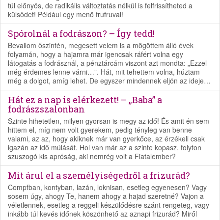
túl előnyös, de radikális változtatás nélkül is felfrissítheted a
külsődet! Például egy menő frufruval!
Spórolnál a fodrászon? – Így tedd!
Bevallom őszintén, megesett velem is a mögöttem álló évek
folyamán, hogy a hajamra már igencsak ráfért volna egy
látogatás a fodrásznál, a pénztárcám viszont azt mondta: „Ezzel
még érdemes lenne várni…”. Hát, mit tehettem volna, húztam
még a dolgot, amíg lehet. De egyszer mindennek eljön az ideje…
Hát ez a nap is elérkezett! – „Baba” a
fodrászszalonban
Szinte hihetetlen, milyen gyorsan is megy az idő! És amit én sem
hittem el, míg nem volt gyerekem, pedig tényleg van benne
valami, az az, hogy akiknek már van gyerkőce, az érzékeli csak
igazán az idő múlását. Hol van már az a szinte kopasz, folyton
szuszogó kis apróság, aki nemrég volt a Fiatalember?
Mit árul el a személyiségedről a frizurád?
Compfban, kontyban, lazán, loknisan, esetleg egyenesen? Vagy
sosem úgy, ahogy Te, hanem ahogy a hajad szeretné? Vajon a
véletlennek, esetleg a reggeli készülődésre szánt rengeteg, vagy
inkább túl kevés időnek köszönhető az aznapi frizurád? Miről