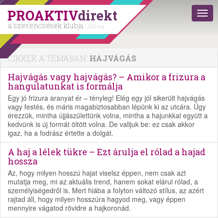
PROAKTIV
direkt
a szerencsések klubja
| 2011 óta
CIKKEK A TÉMÁBAN:
HAJVÁGÁS
Hajvágás vagy hajvágás? – Amikor a frizura a
hangulatunkat is formálja
Egy jó frizura aranyat ér – tényleg! Elég egy jól sikerült hajvágás
vagy festés, és máris magabiztosabban lépünk ki az utcára. Úgy
érezzük, mintha újjászülettünk volna, mintha a hajunkkal együtt a
kedvünk is új formát öltött volna. De valljuk be: ez csak akkor
igaz, ha a fodrász értette a dolgát.
A haj a lélek tükre – Ezt árulja el rólad a hajad
hossza
Az, hogy milyen hosszú hajat viselsz éppen, nem csak azt
mutatja meg, mi az aktuális trend, hanem sokat elárul rólad, a
személyiségedről is. Mert hiába a folyton változó stílus, az azért
rajtad áll, hogy milyen hosszúra hagyod meg, vagy éppen
mennyire vágatod rövidre a hajkoronád.