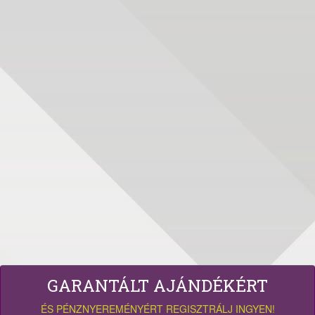
GARANTÁLT AJÁNDÉKÉRT
ÉS PÉNZNYEREMÉNYÉRT REGISZTRÁLJ INGYEN!