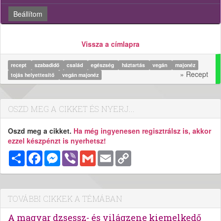
Beállítom
Vissza a címlapra
recept
szabadidő
család
egészség
háztartás
vegán
majonéz
» Recept
tojás helyettesítő
vegán majonéz
OSZD MEG A CIKKET ÉS NYERJ...
Oszd meg a cikket.
Ha még ingyenesen regisztrálsz is, akkor
ezzel készpénzt is nyerhetsz!
Megosztás
Facebook
Messenger
Viber
Gmail
Email
Copy
Link
TOVÁBBI CIKKEK A TÉMÁBAN
A magyar dzsessz- és világzene kiemelkedő