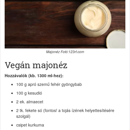
Majonéz Fotó:123rf.com
Vegán majonéz
Hozzávalók (kb. 1300 ml-hez):
100 g apró szemű fehér gyöngybab
100 g kesudió
2 ek. almaecet
2 tk. fekete só (fontos! a tojás ízének helyettesítésére
szolgál)
csipet kurkuma