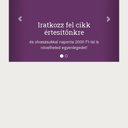
Oszd 
Iratkozz fel cikk
+1
értesítőnkre
-nyeremény nö
a sorsolás na
 olvasásukkal naponta 2000 Ft-tal is
megosztási leh
növelheted egyenlegedet!