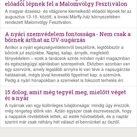
előadói lépnek fel a Malomvölgy Fesztiválon
A magyar dzsessz- és világzene kiemelkedő előadói lépnek fel az
augusztus 13-15. között, a lovasi Márffy-ház környezetében
rendezett Malomvölgy Fesztiválon.
A nyári szemvédelem fontossága - Nem csak a
bőrnek árthat az UV-sugárzás
Amikor a nyári egészségvédelemről beszélünk, legtöbbször a
bőrünk jut eszünkbe. Naptej, kalap, árnyék, megfelelő
fényvédelem – ezek a tanácsok szinte minden nyári magazinban
és egészségügyi ajánlásban szerepelnek. Eközben azonban van
egy szervünk, amely legalább annyira ki van téve a napsugárzás
hatásainak, mégis jóval kevesebb figyelmet kap: a szemünk.
Pedig a nyári hónapokban a szemeket is fokozott terhelés éri.
15 dolog, amit még tegyél meg, mielőtt véget
ér a nyár
A nyárnak van egy különleges tulajdonsága: mindig úgy érezzük,
még rengeteg időnk van. Aztán egyszer csak észrevesszük, hogy
a nappalok rövidebbek lettek, az esték hűvösebbek, és a naptár
szerint már csak néhány hét választ el bennünket az ősztől.