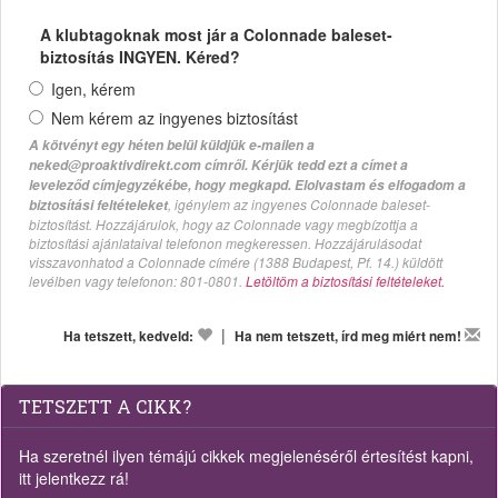
A klubtagoknak most jár a Colonnade baleset-
biztosítás INGYEN. Kéred?
Igen, kérem
Nem kérem az ingyenes biztosítást
A kötvényt egy héten belül küldjük e-mailen a
neked@proaktivdirekt.com címről. Kérjük tedd ezt a címet a
leveleződ címjegyzékébe, hogy megkapd. Elolvastam és elfogadom a
, igénylem az ingyenes Colonnade baleset-
biztosítási feltételeket
biztosítást. Hozzájárulok, hogy az Colonnade vagy megbízottja a
biztosítási ajánlataival telefonon megkeressen. Hozzájárulásodat
visszavonhatod a Colonnade címére (1388 Budapest, Pf. 14.) küldött
levélben vagy telefonon: 801-0801.
Letöltöm a biztosítási feltételeket.
|
Ha tetszett, kedveld:
Ha nem tetszett, írd meg miért nem!
TETSZETT A CIKK?
Ha szeretnél ilyen témájú cikkek megjelenéséről értesítést kapni,
itt jelentkezz rá!