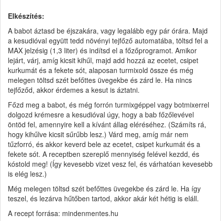
Elkészítés:
A babot áztasd be éjszakára, vagy legalább egy pár órára. Majd
a kesudióval együtt tedd növényi tejfőző automatába, töltsd fel a
MAX jelzésig (1,3 liter) és indítsd el a főzőprogramot. Amikor
lejárt, várj, amíg kicsit kihűl, majd add hozzá az ecetet, csipet
kurkumát és a fekete sót, alaposan turmixold össze és még
melegen töltsd szét befőttes üvegekbe és zárd le. Ha nincs
tejfőződ, akkor érdemes a kesut is áztatni.
Főzd meg a babot, és még forrón turmixgéppel vagy botmixerrel
dolgozd krémesre a kesudióval úgy, hogy a bab főzőlevével
öntöd fel, amennyire kell a kívánt állag eléréséhez. (Számíts rá,
hogy kihűlve kicsit sűrűbb lesz.) Várd meg, amíg már nem
tűzforró, és akkor keverd bele az ecetet, csipet kurkumát és a
fekete sót. A receptben szereplő mennyiség felével kezdd, és
kóstold meg! (Így kevesebb vizet vesz fel, és várhatóan kevesebb
is elég lesz.)
Még melegen töltsd szét befőttes üvegekbe és zárd le. Ha így
teszel, és lezárva hűtőben tartod, akkor akár két hétig is eláll.
A recept forrása: mindenmentes.hu