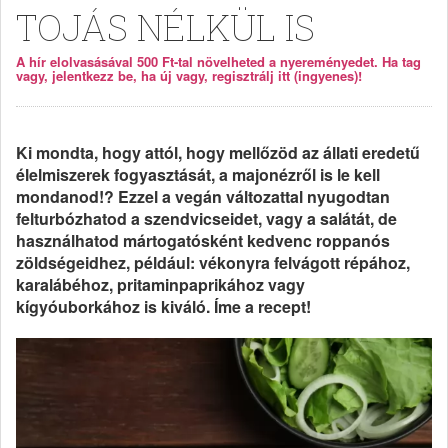
TOJÁS NÉLKÜL IS
A hír elolvasásával 500 Ft-tal növelheted a nyereményedet. Ha tag
vagy, jelentkezz be, ha új vagy, regisztrálj itt (ingyenes)!
Ki mondta, hogy attól, hogy mellőzöd az állati eredetű
élelmiszerek fogyasztását, a majonézről is le kell
mondanod!? Ezzel a vegán változattal nyugodtan
felturbózhatod a szendvicseidet, vagy a salátát, de
használhatod mártogatósként kedvenc roppanós
zöldségeidhez, például: vékonyra felvágott répához,
karalábéhoz, pritaminpaprikához vagy
kígyóuborkához is kiváló. Íme a recept!