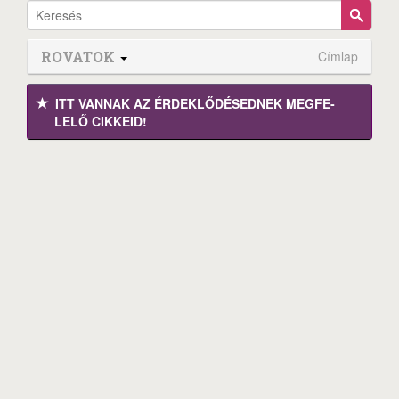
ROVATOK
Címlap
ITT VANNAK AZ ÉRDEK­LŐDÉ­SEDNEK MEGFE­
LELŐ CIKKEID!