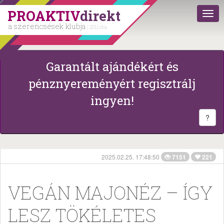
PROAKTIV
direkt
a szerencsések klubja
| 2011 óta
Garantált ajándékért és
pénznyereményért regisztrálj
ingyen!
?
2025.02.25. 17:48:50
7151
221
VEGÁN MAJONÉZ – ÍGY
LESZ TÖKÉLETES