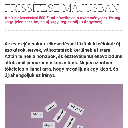
FRISSÍTÉSE MÁJUSBAN
A hír elolvasásával 500 Ft-tal növelheted a nyereményedet. Ha tag
vagy, jelentkezz be, ha új vagy, regisztrálj itt (ingyenes)!
Az év elején sokan lelkesedéssel tűzünk ki célokat: új
szokások, tervek, változtatások kerülnek a listára.
Aztán telnek a hónapok, és észrevétlenül eltávolodunk
attól, amit januárban elképzeltünk. Május azonban
tökéletes pillanat arra, hogy megálljunk egy kicsit, és
újrahangoljuk az irányt.