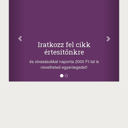
Facebook
Oszd meg cikkeinket
+1.000.000 Ft...
-nyeremény növelés jár a szerencsésnek
a sorsolás napján! A cikkek alján találsz
l is
megosztási lehetőséget. Lájkolj is minket!