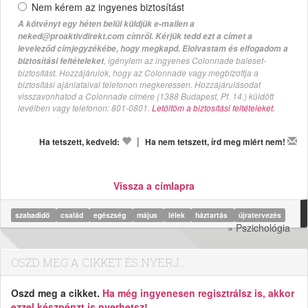
Nem kérem az ingyenes biztosítást
A kötvényt egy héten belül küldjük e-mailen a
neked@proaktivdirekt.com címről. Kérjük tedd ezt a címet a
leveleződ címjegyzékébe, hogy megkapd. Elolvastam és elfogadom a
, igénylem az ingyenes Colonnade baleset-
biztosítási feltételeket
biztosítást. Hozzájárulok, hogy az Colonnade vagy megbízottja a
biztosítási ajánlataival telefonon megkeressen. Hozzájárulásodat
visszavonhatod a Colonnade címére (1388 Budapest, Pf. 14.) küldött
levélben vagy telefonon: 801-0801.
Letöltöm a biztosítási feltételeket.
|
Ha tetszett, kedveld:
Ha nem tetszett, írd meg miért nem!
Vissza a címlapra
szabadidő
család
egészség
május
lélek
háztartás
újratervezés
» Pszichológia
OSZD MEG A CIKKET ÉS NYERJ...
Oszd meg a cikket.
Ha még ingyenesen regisztrálsz is, akkor
ezzel készpénzt is nyerhetsz!