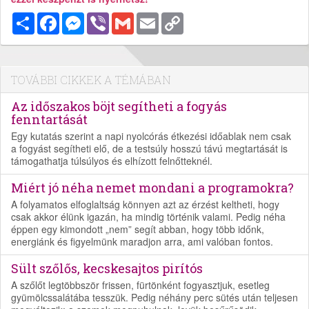
Megosztás
Facebook
Messenger
Viber
Gmail
Email
Copy
Link
TOVÁBBI CIKKEK A TÉMÁBAN
Az időszakos böjt segítheti a fogyás
fenntartását
Egy kutatás szerint a napi nyolcórás étkezési időablak nem csak
a fogyást segítheti elő, de a testsúly hosszú távú megtartását is
támogathatja túlsúlyos és elhízott felnőtteknél.
Miért jó néha nemet mondani a programokra?
A folyamatos elfoglaltság könnyen azt az érzést keltheti, hogy
csak akkor élünk igazán, ha mindig történik valami. Pedig néha
éppen egy kimondott „nem” segít abban, hogy több időnk,
energiánk és figyelmünk maradjon arra, ami valóban fontos.
Sült szőlős, kecskesajtos pirítós
A szőlőt legtöbbször frissen, fürtönként fogyasztjuk, esetleg
gyümölcssalátába tesszük. Pedig néhány perc sütés után teljesen