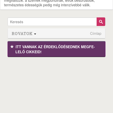
megváltozik: a szemek megpuhulnak, levük besűrűsödik,
természetes édességük pedig még intenzívebbé válik.
ROVATOK
Címlap
ITT VANNAK AZ ÉRDEK­LŐDÉ­SEDNEK MEGFE­
LELŐ CIKKEID!