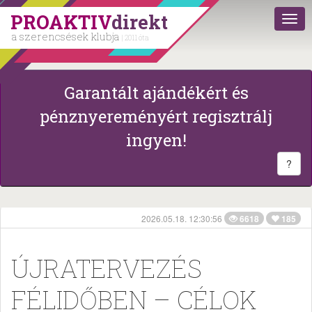
PROAKTIV
direkt
a szerencsések klubja
| 2011 óta
Garantált ajándékért és
pénznyereményért regisztrálj
ingyen!
?
2026.05.18. 12:30:56
6618
185
ÚJRATERVEZÉS
FÉLIDŐBEN – CÉLOK