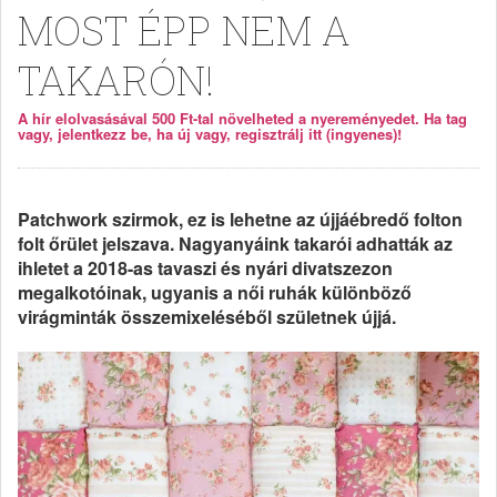
MOST ÉPP NEM A
TAKARÓN!
A hír elolvasásával 500 Ft-tal növelheted a nyereményedet. Ha tag
vagy, jelentkezz be, ha új vagy, regisztrálj itt (ingyenes)!
Patchwork szirmok, ez is lehetne az újjáébredő folton
folt őrület jelszava. Nagyanyáink takarói adhatták az
ihletet a 2018-as tavaszi és nyári divatszezon
megalkotóinak, ugyanis a női ruhák különböző
virágminták összemixeléséből születnek újjá.