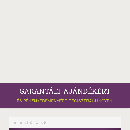
GARANTÁLT AJÁNDÉKÉRT
ÉS PÉNZNYEREMÉNYÉRT REGISZTRÁLJ INGYEN!
AJÁNLATAINK