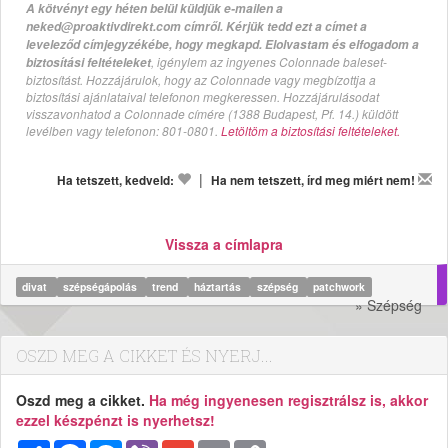
A kötvényt egy héten belül küldjük e-mailen a
neked@proaktivdirekt.com címről. Kérjük tedd ezt a címet a
leveleződ címjegyzékébe, hogy megkapd. Elolvastam és elfogadom a
, igénylem az ingyenes Colonnade baleset-
biztosítási feltételeket
biztosítást. Hozzájárulok, hogy az Colonnade vagy megbízottja a
biztosítási ajánlataival telefonon megkeressen. Hozzájárulásodat
visszavonhatod a Colonnade címére (1388 Budapest, Pf. 14.) küldött
levélben vagy telefonon: 801-0801.
Letöltöm a biztosítási feltételeket.
|
Ha tetszett, kedveld:
Ha nem tetszett, írd meg miért nem!
Vissza a címlapra
divat
szépségápolás
trend
háztartás
szépség
patchwork
» Szépség
OSZD MEG A CIKKET ÉS NYERJ...
Oszd meg a cikket.
Ha még ingyenesen regisztrálsz is, akkor
ezzel készpénzt is nyerhetsz!
Megosztás
Facebook
Messenger
Viber
Gmail
Email
Copy