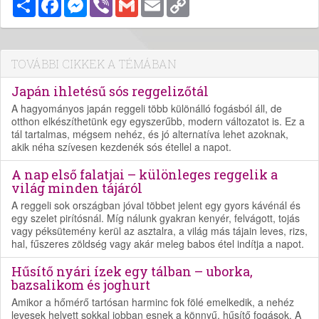
Link
TOVÁBBI CIKKEK A TÉMÁBAN
Japán ihletésű sós reggelizőtál
A hagyományos japán reggeli több különálló fogásból áll, de
otthon elkészíthetünk egy egyszerűbb, modern változatot is. Ez a
tál tartalmas, mégsem nehéz, és jó alternatíva lehet azoknak,
akik néha szívesen kezdenék sós étellel a napot.
A nap első falatjai – különleges reggelik a
világ minden tájáról
A reggeli sok országban jóval többet jelent egy gyors kávénál és
egy szelet pirítósnál. Míg nálunk gyakran kenyér, felvágott, tojás
vagy péksütemény kerül az asztalra, a világ más tájain leves, rizs,
hal, fűszeres zöldség vagy akár meleg babos étel indítja a napot.
Hűsítő nyári ízek egy tálban – uborka,
bazsalikom és joghurt
Amikor a hőmérő tartósan harminc fok fölé emelkedik, a nehéz
levesek helyett sokkal jobban esnek a könnyű, hűsítő fogások. A