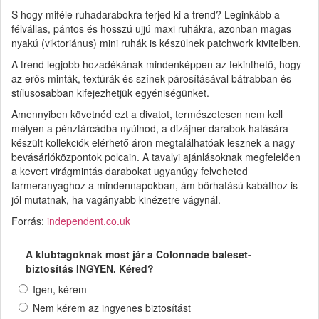
S hogy miféle ruhadarabokra terjed ki a trend? Leginkább a
félvállas, pántos és hosszú ujjú maxi ruhákra, azonban magas
nyakú (viktoriánus) mini ruhák is készülnek patchwork kivitelben.
A trend legjobb hozadékának mindenképpen az tekinthető, hogy
az erős minták, textúrák és színek párosításával bátrabban és
stílusosabban kifejezhetjük egyéniségünket.
Amennyiben követnéd ezt a divatot, természetesen nem kell
mélyen a pénztárcádba nyúlnod, a dizájner darabok hatására
készült kollekciók elérhető áron megtalálhatóak lesznek a nagy
bevásárlóközpontok polcain. A tavalyi ajánlásoknak megfelelően
a kevert virágmintás darabokat ugyanúgy felveheted
farmeranyaghoz a mindennapokban, ám bőrhatású kabáthoz is
jól mutatnak, ha vagányabb kinézetre vágynál.
Forrás:
independent.co.uk
A klubtagoknak most jár a Colonnade baleset-
biztosítás INGYEN. Kéred?
Igen, kérem
Nem kérem az ingyenes biztosítást