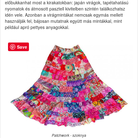
előbukkanhat most a kirakatokban: japán virágok, tapétahatású
nyomatok és átmosott pasztell kivitelben szintén találkozhatsz
idén vele. Azonban a virágmintákat nemcsak egymás mellett
használják fel, bájosan mutatnak együtt más mintákkal, mint
például apró pettyes anyagokkal.
Save
Patchwork - szoknya