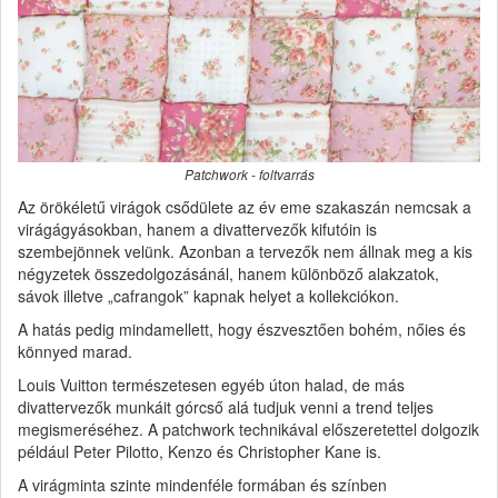
Patchwork - foltvarrás
Az örökéletű virágok csődülete az év eme szakaszán nemcsak a
virágágyásokban, hanem a divattervezők kifutóin is
szembejönnek velünk. Azonban a tervezők nem állnak meg a kis
négyzetek összedolgozásánál, hanem különböző alakzatok,
sávok illetve „cafrangok” kapnak helyet a kollekciókon.
A hatás pedig mindamellett, hogy észvesztően bohém, nőies és
könnyed marad.
Louis Vuitton természetesen egyéb úton halad, de más
divattervezők munkáit górcső alá tudjuk venni a trend teljes
megismeréséhez. A patchwork technikával előszeretettel dolgozik
például Peter Pilotto, Kenzo és Christopher Kane is.
A virágminta szinte mindenféle formában és színben