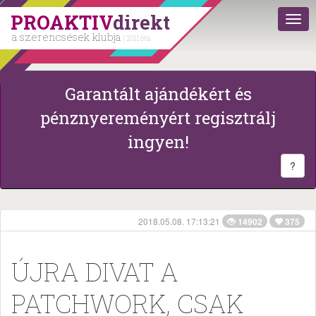
PROAKTIV
direkt
a szerencsések klubja
| 2011 óta
Garantált ajándékért és
pénznyereményért regisztrálj
ingyen!
?
2018.05.08. 17:13:21
14902
375
ÚJRA DIVAT A
PATCHWORK, CSAK