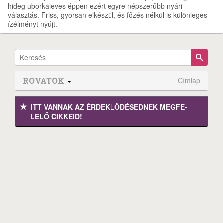
hideg uborkaleves éppen ezért egyre népszerűbb nyári
választás. Friss, gyorsan elkészül, és főzés nélkül is különleges
ízélményt nyújt.
ROVATOK
Címlap
ITT VANNAK AZ ÉRDEK­LŐDÉ­SEDNEK MEGFE­
LELŐ CIKKEID!