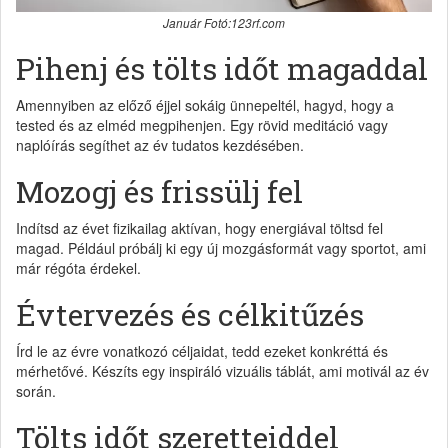
Január Fotó:123rf.com
Pihenj és tölts időt magaddal
Amennyiben az előző éjjel sokáig ünnepeltél, hagyd, hogy a
tested és az elméd megpihenjen. Egy rövid meditáció vagy
naplóírás segíthet az év tudatos kezdésében.
Mozogj és frissülj fel
Indítsd az évet fizikailag aktívan, hogy energiával töltsd fel
magad. Például próbálj ki egy új mozgásformát vagy sportot, ami
már régóta érdekel.
Évtervezés és célkitűzés
Írd le az évre vonatkozó céljaidat, tedd ezeket konkréttá és
mérhetővé. Készíts egy inspiráló vizuális táblát, ami motivál az év
során.
Tölts időt szeretteiddel