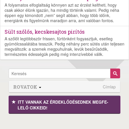
A folyamatos elfoglaltság könnyen azt az érzést keltheti, hogy
csak akkor élünk igazán, ha mindig történik valami. Pedig néha
éppen egy kimondott „nem” segít abban, hogy több időnk,
energiánk és figyelmünk maradjon arra, ami valóban fontos.
Sült szőlős, kecskesajtos pirítós
A szőlőt legtöbbször frissen, fürtönként fogyasztjuk, esetleg
gyümölcssalátába tesszük. Pedig néhány perc sütés után teljesen
megváltozik: a szemek megpuhulnak, levük besűrűsödik,
természetes édességük pedig még intenzívebbé válik.
ROVATOK
Címlap
ITT VANNAK AZ ÉRDEK­LŐDÉ­SEDNEK MEGFE­
LELŐ CIKKEID!