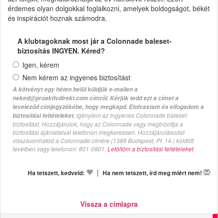
érdemes olyan dolgokkal foglalkozni, amelyek boldogságot, békét
és inspirációt hoznak számodra.
A klubtagoknak most jár a Colonnade baleset-
biztosítás INGYEN. Kéred?
Igen, kérem
Nem kérem az ingyenes biztosítást
A kötvényt egy héten belül küldjük e-mailen a
neked@proaktivdirekt.com címről. Kérjük tedd ezt a címet a
leveleződ címjegyzékébe, hogy megkapd. Elolvastam és elfogadom a
, igénylem az ingyenes Colonnade baleset-
biztosítási feltételeket
biztosítást. Hozzájárulok, hogy az Colonnade vagy megbízottja a
biztosítási ajánlataival telefonon megkeressen. Hozzájárulásodat
visszavonhatod a Colonnade címére (1388 Budapest, Pf. 14.) küldött
levélben vagy telefonon: 801-0801.
Letöltöm a biztosítási feltételeket.
|
Ha tetszett, kedveld:
Ha nem tetszett, írd meg miért nem!
Vissza a címlapra