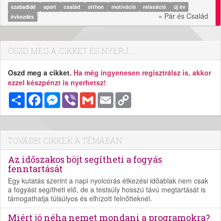
szabadidő
sport
család
otthon
motiváció
relaxáció
új év
» Pár és Család
évkezdés
OSZD MEG A CIKKET ÉS NYERJ...
Oszd meg a cikket.
Ha még ingyenesen regisztrálsz is, akkor
ezzel készpénzt is nyerhetsz!
Megosztás
Facebook
Messenger
Viber
Gmail
Email
Copy
Link
TOVÁBBI CIKKEK A TÉMÁBAN
Az időszakos böjt segítheti a fogyás
fenntartását
Egy kutatás szerint a napi nyolcórás étkezési időablak nem csak
a fogyást segítheti elő, de a testsúly hosszú távú megtartását is
támogathatja túlsúlyos és elhízott felnőtteknél.
Miért jó néha nemet mondani a programokra?