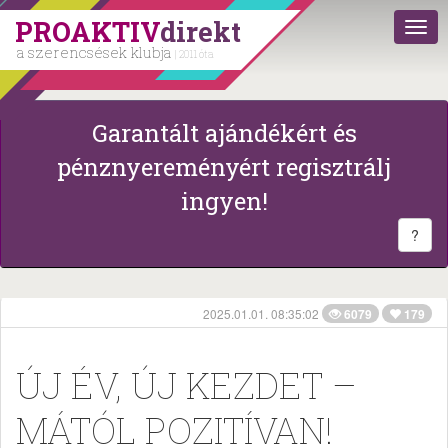
PROAKTIV
direkt
a szerencsések klubja
| 2011 óta
Garantált ajándékért és
pénznyereményért regisztrálj
ingyen!
?
2025.01.01. 08:35:02
6079
179
ÚJ ÉV, ÚJ KEZDET –
MÁTÓL POZITÍVAN!