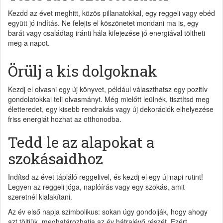
Kezdd az évet meghitt, közös pillanatokkal, egy reggeli vagy ebéd
együtt jó indítás. Ne felejts el köszönetet mondani ma is, egy
barát vagy családtag iránti hála kifejezése jó energiával töltheti
meg a napot.
Örülj a kis dolgoknak
Kezdj el olvasni egy új könyvet, például választhatsz egy pozitív
gondolatokkal teli olvasmányt. Még mielőtt leülnék, tisztítsd meg
életteredet, egy kisebb rendrakás vagy új dekorációk elhelyezése
friss energiát hozhat az otthonodba.
Tedd le az alapokat a
szokásaidhoz
Indítsd az évet tápláló reggelivel, és kezdj el egy új napi rutint!
Legyen az reggeli jóga, naplóírás vagy egy szokás, amit
szeretnél kialakítani.
Az év első napja szimbolikus: sokan úgy gondolják, hogy ahogy
azt töltjük, meghatározhatja az év hátralévő részét. Ezért