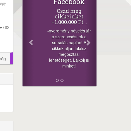
Facebook
hogy
Oszd meg
cikkeinket
+1.000.000 Ft...
em!
-nyeremény növelés jár
a szerencsésnek a
sorsolás napján! A
cikkek alján találsz
megosztási
ség
lehetőséget. Lájkolj is
minket!