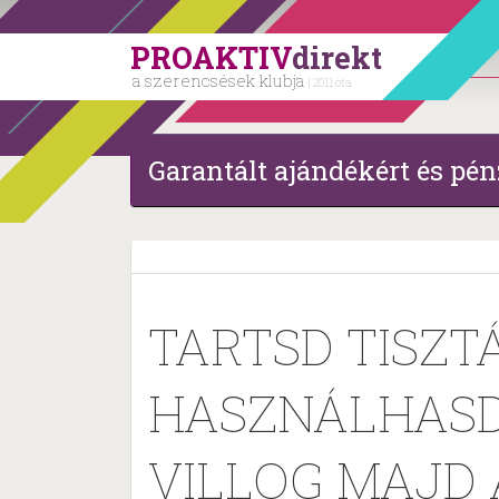
PROAKTIV
direkt
a szerencsések klubja
| 2011 óta
Garantált ajándékért és pén
TARTSD TISZT
HASZNÁLHASD!
VILLOG MAJD