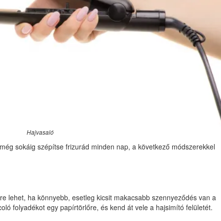
Hajvasaló
 még sokáig szépítse frizurád minden nap, a következő módszerekkel
dre lehet, ha könnyebb, esetleg kicsit makacsabb szennyeződés van a
ó folyadékot egy papírtörlőre, és kend át vele a hajsimító felületét.