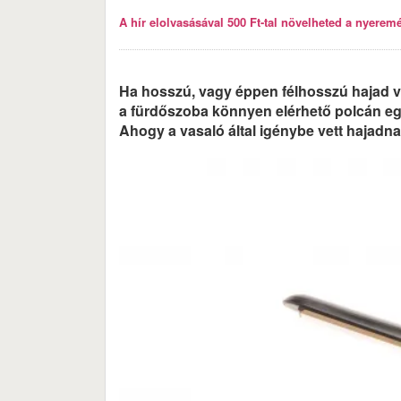
A hír elolvasásával 500 Ft-tal növelheted a nyeremén
Ha hosszú, vagy éppen félhosszú hajad va
a fürdőszoba könnyen elérhető polcán egy
Ahogy a vasaló által igénybe vett hajadna