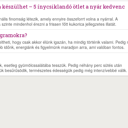
 készülhet – 5 ínycsiklandó ötlet a nyár kedvenc
lis finomság létezik, amely ennyire összeforrt volna a nyárral. A
zinte mindenhol érezni a frissen főtt kukorica jellegzetes illatát.
ogramokra?
eltheti, hogy csak akkor élünk igazán, ha mindig történik valami. Pedig
b időnk, energiánk és figyelmünk maradjon arra, ami valóban fontos.
juk, esetleg gyümölcssalátába tesszük. Pedig néhány perc sütés után
ük besűrűsödik, természetes édességük pedig még intenzívebbé válik.