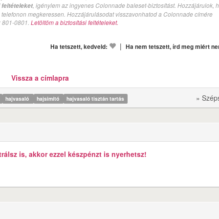
, igénylem az ingyenes Colonnade baleset-biztosítást. Hozzájárulok, 
feltételeket
val telefonon megkeressen. Hozzájárulásodat visszavonhatod a Colonnade címére
n: 801-0801.
Letöltöm a biztosítási feltételeket.
|
Ha tetszett, kedveld:
Ha nem tetszett, írd meg miért n
Vissza a címlapra
» Szép
hajvasaló
hajsimító
hajvasaló tisztán tartás
álsz is, akkor ezzel készpénzt is nyerhetsz!