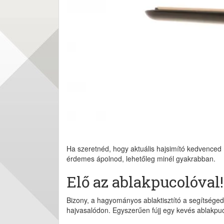
Ha szeretnéd, hogy aktuális hajsimító kedvenced
érdemes ápolnod, lehetőleg minél gyakrabban.
Elő az ablakpucolóval!
Bizony, a hagyományos ablaktisztító a segítsége
hajvasalódon. Egyszerűen fújj egy kevés ablakpucol