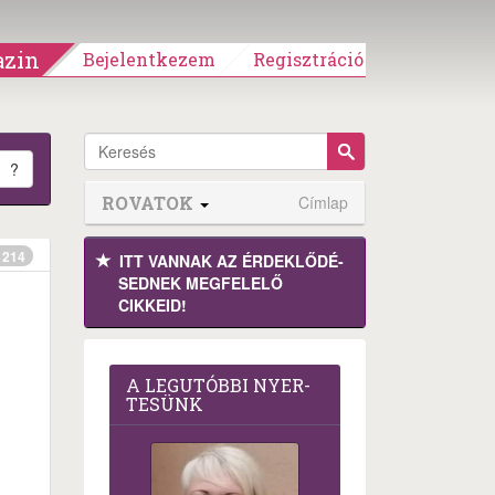
zin
Bejelentkezem
Regisztráció
?
ROVATOK
Címlap
214
ITT VANNAK AZ ÉRDEK­LŐDÉ­
SEDNEK MEGFE­LELŐ
CIKKEID!
A LEG­U­TÓB­BI NYER­
TE­SÜNK