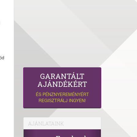
l
lód
GARANTÁLT
AJÁNDÉKÉRT
ÉS PÉNZNYEREMÉNYÉRT
REGISZTRÁLJ INGYEN!
AJÁNLATAINK