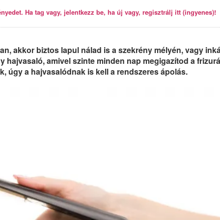
yedet. Ha tag vagy, jelentkezz be, ha új vagy, regisztrálj itt (ingyenes)!
n, akkor biztos lapul nálad is a szekrény mélyén, vagy ink
 hajvasaló, amivel szinte minden nap megigazítod a frizurá
k, úgy a hajvasalódnak is kell a rendszeres ápolás.