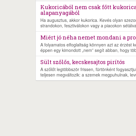
Kukoricából nem csak főtt kukorica
alapanyagából
Ha augusztus, akkor kukorica. Kevés olyan szezoná
strandokon, fesztiválokon vagy a piacokon sétálva s
Miért jó néha nemet mondani a pr
A folyamatos elfoglaltság könnyen azt az érzést k
éppen egy kimondott „nem” segít abban, hogy töb
Sült szőlős, kecskesajtos pirítós
A szőlőt legtöbbször frissen, fürtönként fogyaszt
teljesen megváltozik: a szemek megpuhulnak, lev