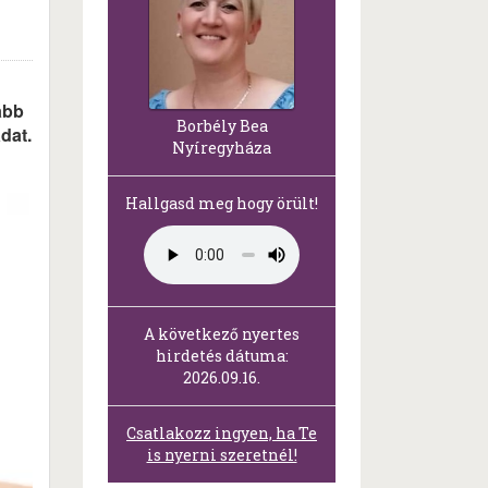
ább
Borbély Bea
dat.
Nyíregyháza
Hallgasd meg hogy örült!
A következő nyertes
hirdetés dátuma:
2026.09.16.
Csatlakozz ingyen, ha Te
is nyerni szeretnél!