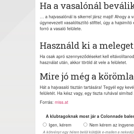
Ha a vasalónál beváli
… a hajvasalónál is sikerrel jársz majd! Ahogy a va
úgynevezett vasalótisztító stifttel, úgy a hajsimít
forró a vasaló felülete.
Használd ki a meleget
Ha csak apró szennyeződéseket kell eltávolítanod,
használat után, akkor töröld át vele a felületet.
Mire jó még a köröml
Hát a hajvasaló tisztán tartására! Tegyél egy kev
felületét. Ha kész vagy, egy tiszta ruhával simíts
Forrás:
miss.at
A klubtagoknak most jár a Colonnade bale
Igen, kérem
Nem kérem az ingyenes 
A kötvényt egy héten belül küldjük e-mailen a neked@