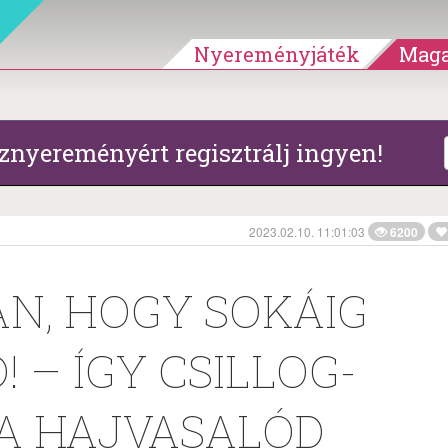
Nyereményjáték
Maga
znyereményért regisztrálj ingyen!
2023.02.10. 11:01:03
6200
ÁN, HOGY SOKÁIG
 – ÍGY CSILLOG-
 A HAJVASALÓD