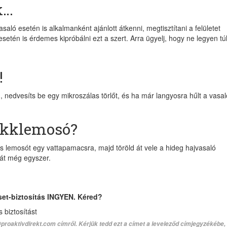
k…
saló esetén is alkalmanként ajánlott átkenni, megtisztítani a felületet
ó esetén is érdemes kipróbálni ezt a szert. Arra ügyelj, hogy ne legyen tú
!
 nedvesíts be egy mikroszálas törlőt, és ha már langyosra hűlt a vasa
akklemosó?
és lemosót egy vattapamacsra, majd töröld át vele a hideg hajvasaló
d át még egyszer.
set-biztosítás INGYEN. Kéred?
biztosítást
proaktivdirekt.com címről. Kérjük tedd ezt a címet a leveleződ címjegyzékébe,