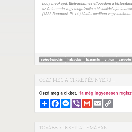
hogy megkapd. Elolvastam és elfogadom a biztosítási 
az Colonnade vagy megbízottja a biztosítási ajánlatai
(1388 Budapest, Pf. 14.) küldött levélben vagy telefono
szépségápolás
hajápolás
háztartás
otthon
szépség
OSZD MEG A CIKKET ÉS NYERJ...
Oszd meg a cikket.
Ha még ingyenesen regisztr
Megosztás
Facebook
Messenger
Viber
Gmail
Email
Copy
Link
TOVÁBBI CIKKEK A TÉMÁBAN