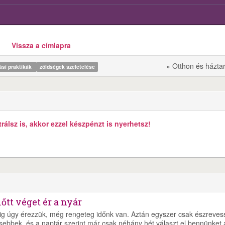
Vissza a címlapra
» Otthon és házta
ási praktikák
zöldségek szeletelése
álsz is, akkor ezzel készpénzt is nyerhetsz!
őtt véget ér a nyár
ig úgy érezzük, még rengeteg időnk van. Aztán egyszer csak észreves
sebbek, és a naptár szerint már csak néhány hét választ el bennünket 