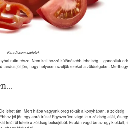
Paradicsom szeletek
nyhai rutin része. Nem kell hozzá különösebb tehetség… gondoltuk edd
ó tanács jól jön, hogy helyesen szeljük ezeket a zöldségeket. Merthogy
űen…
i? De lehet ám! Mert hiába vagyunk öreg rókák a konyhában, a zöldség
Ehhez jól jön egy apró trükk! Egyszerűen vágd le a zöldség alját, és eg
 felülről lefelé a zöldség belsejéből. Ezután vágd be az egyik oldalt, 