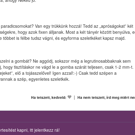
ra, ahogy Neked jó.
 paradicsomokat? Van egy trükkünk hozzá! Tedd az „apróságokat” két
dségekre, hogy azok fixen álljanak. Most a két tányér között benyúlva, 
 többet is félbe tudsz vágni, és egyforma szeletkéket kapsz majd.
 szelni a gombát? Ne aggódj, sokszor még a legrutinosabbaknak sem
, hogy tisztításkor ne vágd le a gomba szárát teljesen, csak 1-2 mm-t.
eket”, elő a tojásszelővel! Igen azzal!:-) Csak tedd szépen a
vannak a szép, egyenletes szeletkék.
|
Ha tetszett, kedveld:
Ha nem tetszett, írd meg miért n
esítést kapni, itt jelentkezz rá!