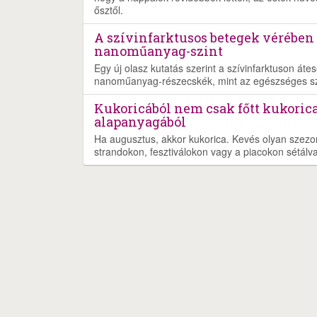
ősztől.
A szívinfarktusos betegek vérében
nanoműanyag-szint
Egy új olasz kutatás szerint a szívinfarktuson át
nanoműanyag-részecskék, mint az egészséges s
Kukoricából nem csak főtt kukorica
alapanyagából
Ha augusztus, akkor kukorica. Kevés olyan szezoná
strandokon, fesztiválokon vagy a piacokon sétálva s