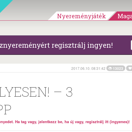
Nyereményjáték
Maga
znyereményért regisztrálj ingyen!
2017.06.10. 08:31:42
13023
LYESEN! – 3
PP
yedet. Ha tag vagy, jelentkezz be, ha új vagy, regisztrálj itt (ingyenes)!