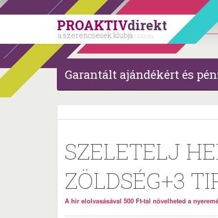
PROAKTIV
direkt
a szerencsések klubja
| 2011 óta
Garantált ajándékért és pén
SZELETELJ HE
ZÖLDSÉG+3 TI
A hír elolvasásával 500 Ft-tal növelheted a nyeremén