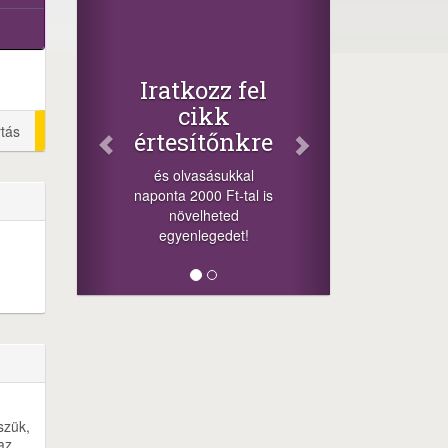
Fac
Osz
cikk
+1.000.
Iratkozz fel
-nyeremén
cikk
a szere
rtás
értesítőnkre
sorsolá
cikkek a
és olvasásukkal
mego
naponta 2000 Ft-tal is
lehetősége
növelheted
mi
egyenlegedet!
szük,
az