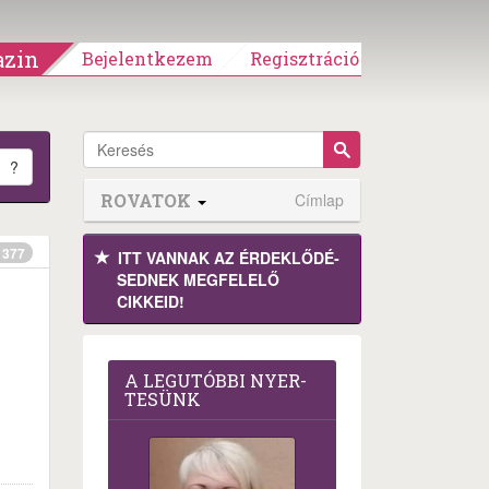
zin
Bejelentkezem
Regisztráció
?
ROVATOK
Címlap
377
ITT VANNAK AZ ÉRDEK­LŐDÉ­
SEDNEK MEGFE­LELŐ
CIKKEID!
A LEG­U­TÓB­BI NYER­
TE­SÜNK