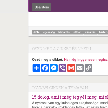
Beállítom
diéta
egészség
háztartás
otthon
vásárlás
háztart
OSZD MEG A CIKKET ÉS NYERJ...
Oszd meg a cikket.
Ha még ingyenesen regisztr
Megosztás
Facebook
Messenger
Viber
Gmail
Email
Copy
Link
TOVÁBBI CIKKEK A TÉMÁBAN
15 dolog, amit még tegyél meg, miel
A nyárnak van egy különleges tulajdonsága: mind
hogy a nappalok rövidebbek lettek, az esték hűvö