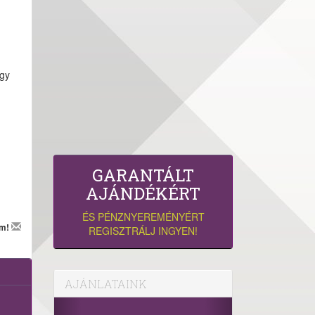
egy
GARANTÁLT
AJÁNDÉKÉRT
ÉS PÉNZNYEREMÉNYÉRT
em!
REGISZTRÁLJ INGYEN!
AJÁNLATAINK