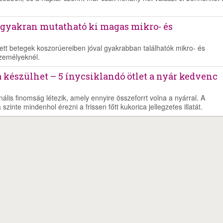
 gyakran mutatható ki magas mikro- és
esett betegek koszorúereiben jóval gyakrabban találhatók mikro- és
zemélyeknél.
 készülhet – 5 ínycsiklandó ötlet a nyár kedvenc
lis finomság létezik, amely ennyire összeforrt volna a nyárral. A
zinte mindenhol érezni a frissen főtt kukorica jellegzetes illatát.