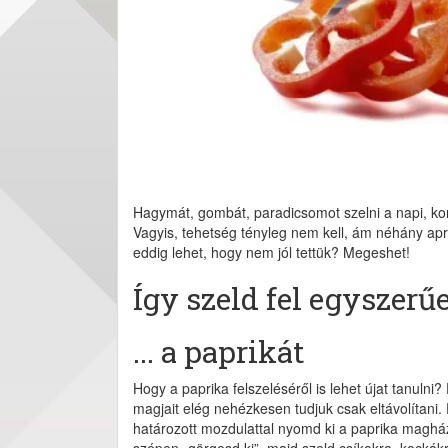
Hagymát, gombát, paradicsomot szelni a napi, ko
Vagyis, tehetség tényleg nem kell, ám néhány apr
eddig lehet, hogy nem jól tettük? Megeshet!
Így szeld fel egyszer
... a paprikát
Hogy a paprika felszeléséről is lehet újat tanuln
magjait elég nehézkesen tudjuk csak eltávolítani. 
határozott mozdulattal nyomd ki a paprika magházát