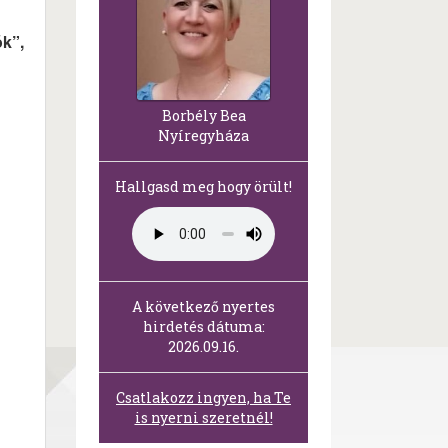
k”,
Borbély Bea
Nyíregyháza
Hallgasd meg hogy örült!
A következő nyertes
hirdetés dátuma:
2026.09.16.
Csatlakozz ingyen, ha Te
is nyerni szeretnél!