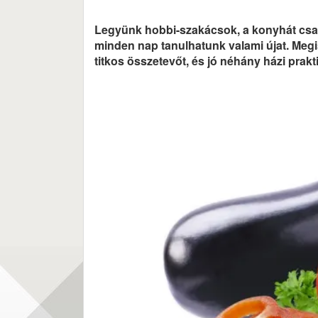
Legyünk hobbi-szakácsok, a konyhát csak
minden nap tanulhatunk valami újat. Megi
titkos összetevőt, és jó néhány házi prakti