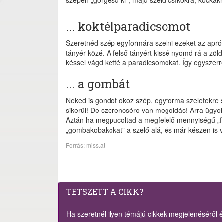
szépen „görgesd ki”, majd szeld csíkokra, kockák
... koktélparadicsomot
Szeretnéd szép egyformára szelni ezeket az apró
tányér közé. A felső tányért kissé nyomd rá a zöl
késsel vágd ketté a paradicsomokat. Így egyszerre
... a gombát
Neked is gondot okoz szép, egyforma szeletekre
sikerül! De szerencsére van megoldás! Arra ügyelj
Aztán ha megpucoltad a megfelelő mennyiségű „fej
„gombakobakokat” a szelő alá, és már készen is 
Forrás: miss.at
TETSZETT A CIKK?
Ha szeretnél ilyen témájú cikkek megjelenéséről ért