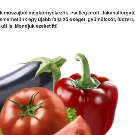
 muszájból megkörnyékezők, esetleg profi „fakanálforgató
smerhetünk egy újabb fajta zöldséget, gyümölcsöt, fűszert,
kát is. Mondjuk ezeket itt!