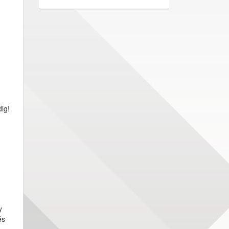
ig!
y
és