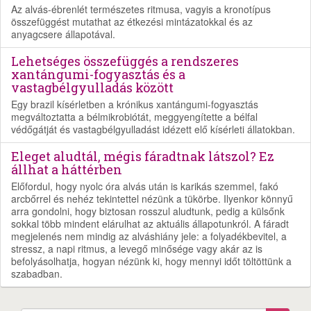
Az alvás-ébrenlét természetes ritmusa, vagyis a kronotípus
összefüggést mutathat az étkezési mintázatokkal és az
anyagcsere állapotával.
Lehetséges összefüggés a rendszeres
xantángumi-fogyasztás és a
vastagbélgyulladás között
Egy brazil kísérletben a krónikus xantángumi-fogyasztás
megváltoztatta a bélmikrobiótát, meggyengítette a bélfal
védőgátját és vastagbélgyulladást idézett elő kísérleti állatokban.
Eleget aludtál, mégis fáradtnak látszol? Ez
állhat a háttérben
Előfordul, hogy nyolc óra alvás után is karikás szemmel, fakó
arcbőrrel és nehéz tekintettel nézünk a tükörbe. Ilyenkor könnyű
arra gondolni, hogy biztosan rosszul aludtunk, pedig a külsőnk
sokkal több mindent elárulhat az aktuális állapotunkról. A fáradt
megjelenés nem mindig az alváshiány jele: a folyadékbevitel, a
stressz, a napi ritmus, a levegő minősége vagy akár az is
befolyásolhatja, hogyan nézünk ki, hogy mennyi időt töltöttünk a
szabadban.