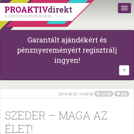
PROAKTIV
direkt
a szerencsések klubja
| 2011 óta
Garantált ajándékért és
pénznyereményért regisztrálj
ingyen!
?
2018.08.02. 16:43:06
10700
288
SZEDER – MAGA AZ
ÉLET!