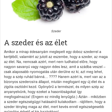
Szeder
A szeder és az élet
Amikor a minap édesanyám meglepett egy doboz szederrel a
kertjéből, valamiért az jutott az eszembe, hogy a szeder, az maga
az élet. Na, nemcsak azért, mert nem tudhatod előre, hogy
nagyon savanyú vagy nagyon édes lesz, amit a szádba veszel –
csak alaposabb nyomogatás után derülne ez ki, azt meg lehet,
hogy a szép ruhád bánná… ???? Hanem azért is, mert van az a
bizonyos szedercsíra állapot, miután megfogant egy új élet és a
zigóta osztódni kezd. Gyönyörű a természet, és milyen szép az
anyanyelvünk, hogy ezeket a hasonlóságokat így
megfogalmazza! (Engem ez mindig lenyűgöz.) Aztán - miközben
a szeder egészségügyi hatásairól kutakodtam - rájöttem, hogy a
szeder tényleg maga az élet, mert kevés ennél egészségesebb
gyümölcs érhető el kis hazánkban!