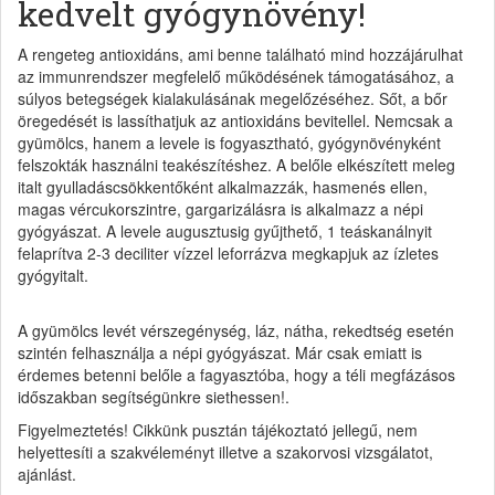
kedvelt gyógynövény!
A rengeteg antioxidáns, ami benne található mind hozzájárulhat
az immunrendszer megfelelő működésének támogatásához, a
súlyos betegségek kialakulásának megelőzéséhez. Sőt, a bőr
öregedését is lassíthatjuk az antioxidáns bevitellel. Nemcsak a
gyümölcs, hanem a levele is fogyasztható, gyógynövényként
felszokták használni teakészítéshez. A belőle elkészített meleg
italt gyulladáscsökkentőként alkalmazzák, hasmenés ellen,
magas vércukorszintre, gargarizálásra is alkalmazz a népi
gyógyászat. A levele augusztusig gyűjthető, 1 teáskanálnyit
felaprítva 2-3 deciliter vízzel leforrázva megkapjuk az ízletes
gyógyitalt.
A gyümölcs levét vérszegénység, láz, nátha, rekedtség esetén
szintén felhasználja a népi gyógyászat. Már csak emiatt is
érdemes betenni belőle a fagyasztóba, hogy a téli megfázásos
időszakban segítségünkre siethessen!.
Figyelmeztetés! Cikkünk pusztán tájékoztató jellegű, nem
helyettesíti a szakvéleményt illetve a szakorvosi vizsgálatot,
ajánlást.