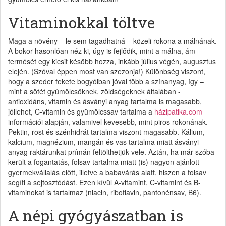
Vitaminokkal töltve
Maga a növény – le sem tagadhatná – közeli rokona a málnának.
A bokor hasonlóan néz ki, úgy is fejlődik, mint a málna, ám
termését egy kicsit később hozza, inkább július végén, augusztus
elején. (Szóval éppen most van szezonja!) Különbség viszont,
hogy a szeder fekete bogyóiban jóval több a színanyag, így –
mint a sötét gyümölcsöknek, zöldségeknek általában -
antioxidáns, vitamin és ásványi anyag tartalma is magasabb,
jóllehet, C-vitamin és gyümölcssav tartalma a
házipatika.com
információi alapján, valamivel kevesebb, mint piros rokonának.
Pektin, rost és szénhidrát tartalma viszont magasabb. Kálium,
kalcium, magnézium, mangán és vas tartalma miatt ásványi
anyag raktárunkat prímán feltölthetjük vele. Aztán, ha már szóba
került a fogantatás, folsav tartalma miatt (is) nagyon ajánlott
gyermekvállalás előtt, illetve a babavárás alatt, hiszen a folsav
segíti a sejtosztódást. Ezen kívül A-vitamint, C-vitamint és B-
vitaminokat is tartalmaz (niacin, riboflavin, pantonénsav, B6).
A népi gyógyászatban is