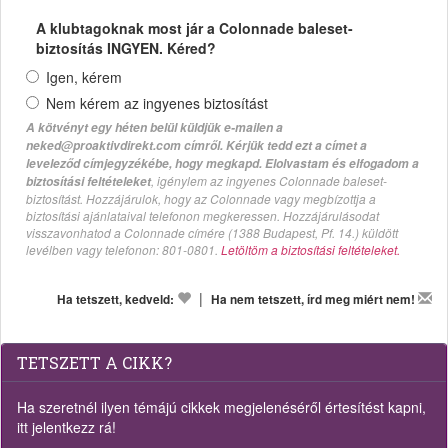
A klubtagoknak most jár a Colonnade baleset-
biztosítás INGYEN. Kéred?
Igen, kérem
Nem kérem az ingyenes biztosítást
A kötvényt egy héten belül küldjük e-mailen a
neked@proaktivdirekt.com címről. Kérjük tedd ezt a címet a
leveleződ címjegyzékébe, hogy megkapd. Elolvastam és elfogadom a
, igénylem az ingyenes Colonnade baleset-
biztosítási feltételeket
biztosítást. Hozzájárulok, hogy az Colonnade vagy megbízottja a
biztosítási ajánlataival telefonon megkeressen. Hozzájárulásodat
visszavonhatod a Colonnade címére (1388 Budapest, Pf. 14.) küldött
levélben vagy telefonon: 801-0801.
Letöltöm a biztosítási feltételeket.
|
Ha tetszett, kedveld:
Ha nem tetszett, írd meg miért nem!
TETSZETT A CIKK?
Ha szeretnél ilyen témájú cikkek megjelenéséről értesítést kapni,
itt jelentkezz rá!