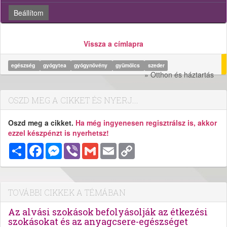
Beállítom
Vissza a címlapra
egészség
gyógytea
gyógynövény
gyümölcs
szeder
» Otthon és háztartás
OSZD MEG A CIKKET ÉS NYERJ...
Oszd meg a cikket.
Ha még ingyenesen regisztrálsz is, akkor
ezzel készpénzt is nyerhetsz!
Megosztás
Facebook
Messenger
Viber
Gmail
Email
Copy
Link
TOVÁBBI CIKKEK A TÉMÁBAN
Az alvási szokások befolyásolják az étkezési
szokásokat és az anyagcsere-egészséget