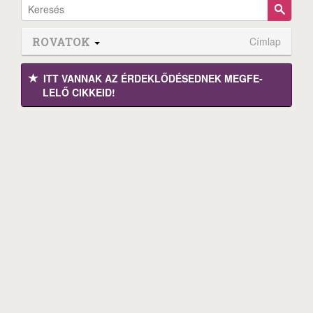
ROVATOK
Címlap
ITT VANNAK AZ ÉRDEK­LŐDÉ­SEDNEK MEGFE­
LELŐ CIKKEID!