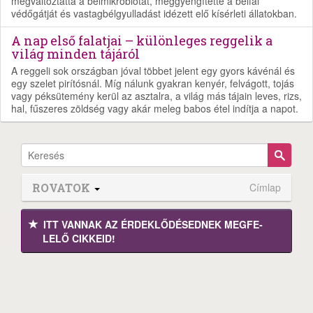
megváltoztatta a bélmikrobiótát, meggyengítette a bélfal
védőgátját és vastagbélgyulladást idézett elő kísérleti állatokban.
A nap első falatjai – különleges reggelik a
világ minden tájáról
A reggeli sok országban jóval többet jelent egy gyors kávénál és
egy szelet pirítósnál. Míg nálunk gyakran kenyér, felvágott, tojás
vagy péksütemény kerül az asztalra, a világ más tájain leves, rizs,
hal, fűszeres zöldség vagy akár meleg babos étel indítja a napot.
ROVATOK
Címlap
ITT VANNAK AZ ÉRDEK­LŐDÉ­SEDNEK MEGFE­
LELŐ CIKKEID!