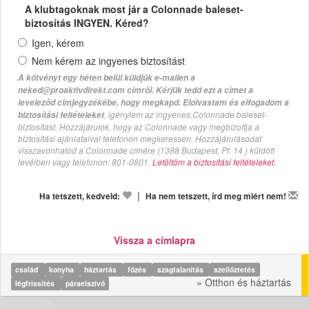
A klubtagoknak most jár a Colonnade baleset-
biztosítás INGYEN. Kéred?
Igen, kérem
Nem kérem az ingyenes biztosítást
A kötvényt egy héten belül küldjük e-mailen a
neked@proaktivdirekt.com címről. Kérjük tedd ezt a címet a
leveleződ címjegyzékébe, hogy megkapd. Elolvastam és elfogadom a
, igénylem az ingyenes Colonnade baleset-
biztosítási feltételeket
biztosítást. Hozzájárulok, hogy az Colonnade vagy megbízottja a
biztosítási ajánlataival telefonon megkeressen. Hozzájárulásodat
visszavonhatod a Colonnade címére (1388 Budapest, Pf. 14.) küldött
levélben vagy telefonon: 801-0801.
Letöltöm a biztosítási feltételeket.
|
Ha tetszett, kedveld:
Ha nem tetszett, írd meg miért nem!
Vissza a címlapra
család
konyha
háztartás
főzés
szagtalanítás
szellőztetés
» Otthon és háztartás
légfrissítés
páraelszívó