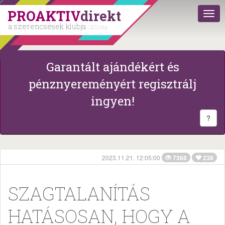
PROAKTIV
direkt
a szerencsések klubja
| 2011 óta
Garantált ajándékért és
pénznyereményért regisztrálj
ingyen!
?
2023.11.21. 12:05:00
7368
238
SZAGTALANÍTÁS
HATÁSOSAN, HOGY A