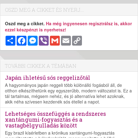
OSZD MEG A CIKKET ÉS NYERJ...
Oszd meg a cikket.
Ha még ingyenesen regisztrálsz is, akkor
ezzel készpénzt is nyerhetsz!
Megosztás
Facebook
Messenger
Viber
Gmail
Email
Copy
Link
TOVÁBBI CIKKEK A TÉMÁBAN
Japán ihletésű sós reggelizőtál
A hagyományos japán reggeli több különálló fogásból áll, de
otthon elkészíthetünk egy egyszerűbb, modern változatot is. Ez a
tál tartalmas, mégsem nehéz, és jó alternatíva lehet azoknak,
akik néha szívesen kezdenék sós étellel a napot.
Lehetséges összefüggés a rendszeres
xantángumi-fogyasztás és a
vastagbélgyulladás között
Egy brazil kísérletben a krónikus xantángumi-fogyasztás