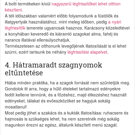
A bolti termékeken kívül
nagyszerű légfrissítőket lehet otthon
készíteni
.
A téli időszakban valamiért előbb folyamodunk a füstölők és
illatgyertyák használatához, mint meleg időben, pedig
a nyári
légfrissítők
ismerete ugyancsak hasznos. Karácsony közeledtével
a konyhában keveredő és kiáramló szagokat alma, fahéj és
narancs illatával ellensúlyozhatjuk.
Természetesen az otthonunk levegőjének illatosítását is el lehet
szúrni, ezért tartsunk be néhány
légfrissítési alapelvet
.
4. Hátramaradt szagnyomok
eltűntetése
Hiába minden praktika, ha a szagok forrását nem szűntetjük meg.
Gondolok itt arra, hogy a hűlő ételeket tartalmazó edényekre
fedőt kellene tennünk, és a főzéshez, majd étkezéshez használt
edényeket, tálakat és evőeszközöket se hagyjuk sokáig
mosatlanul!
Most pedig jöhet a szakács és a kukták illatosítása: ruhacsere és
hajmosás is szükséges lehet, ha nem szeretnék még sokáig
magunkon érezni az egész, általunk készített menü szagát.