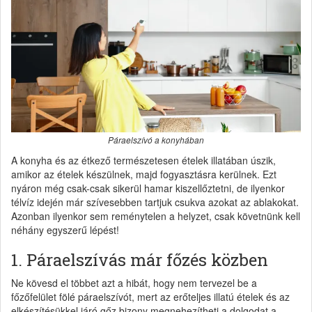
Páraelszívó a konyhában
A konyha és az étkező természetesen ételek illatában úszik,
amikor az ételek készülnek, majd fogyasztásra kerülnek. Ezt
nyáron még csak-csak sikerül hamar kiszellőztetni, de ilyenkor
télvíz idején már szívesebben tartjuk csukva azokat az ablakokat.
Azonban ilyenkor sem reménytelen a helyzet, csak követnünk kell
néhány egyszerű lépést!
1. Páraelszívás már főzés közben
Ne kövesd el többet azt a hibát, hogy nem tervezel be a
főzőfelület fölé páraelszívót, mert az erőteljes illatú ételek és az
elkészítésükkel járó gőz bizony megnehezítheti a dolgodat a