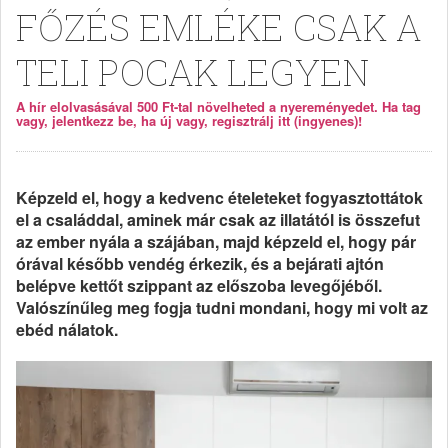
FŐZÉS EMLÉKE CSAK A
TELI POCAK LEGYEN
A hír elolvasásával 500 Ft-tal növelheted a nyereményedet. Ha tag
vagy, jelentkezz be, ha új vagy, regisztrálj itt (ingyenes)!
Képzeld el, hogy a kedvenc ételeteket fogyasztottátok
el a családdal, aminek már csak az illatától is összefut
az ember nyála a szájában, majd képzeld el, hogy pár
órával később vendég érkezik, és a bejárati ajtón
belépve kettőt szippant az előszoba levegőjéből.
Valószínűleg meg fogja tudni mondani, hogy mi volt az
ebéd nálatok.