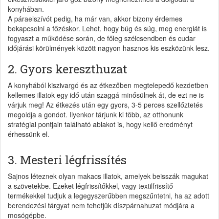
konyhában.
A páraelszívót pedig, ha már van, akkor bizony érdemes
bekapcsolni a főzéskor. Lehet, hogy búg és súg, meg energiát is
fogyaszt a működése során, de főleg szélcsendben és cudar
időjárási körülmények között nagyon hasznos kis eszközünk lesz.
2. Gyors kereszthuzat
A konyhából kiszivargó és az étkezőben megtelepedő kezdetben
kellemes illatok egy idő után szaggá minősülnek át, de ezt ne is
várjuk meg! Az étkezés után egy gyors, 3-5 perces szellőztetés
megoldja a gondot. Ilyenkor tárjunk ki több, az otthonunk
stratégiai pontjain található ablakot is, hogy kellő eredményt
érhessünk el.
3. Mesteri légfrissítés
Sajnos léteznek olyan makacs illatok, amelyek beisszák magukat
a szövetekbe. Ezeket légfrissítőkkel, vagy textilfrissítő
termékekkel tudjuk a legegyszerűbben megszűntetni, ha az adott
berendezési tárgyat nem tehetjük díszpárnahuzat módjára a
mosógépbe.