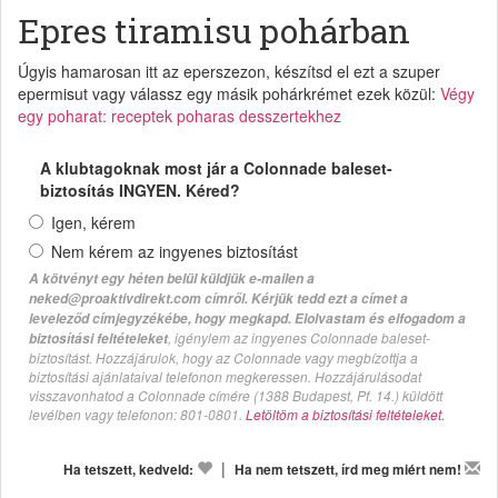
Epres tiramisu pohárban
Úgyis hamarosan itt az eperszezon, készítsd el ezt a szuper
epermisut vagy válassz egy másik pohárkrémet ezek közül:
Végy
egy poharat: receptek poharas desszertekhez
A klubtagoknak most jár a Colonnade baleset-
biztosítás INGYEN. Kéred?
Igen, kérem
Nem kérem az ingyenes biztosítást
A kötvényt egy héten belül küldjük e-mailen a
neked@proaktivdirekt.com címről. Kérjük tedd ezt a címet a
leveleződ címjegyzékébe, hogy megkapd. Elolvastam és elfogadom a
, igénylem az ingyenes Colonnade baleset-
biztosítási feltételeket
biztosítást. Hozzájárulok, hogy az Colonnade vagy megbízottja a
biztosítási ajánlataival telefonon megkeressen. Hozzájárulásodat
visszavonhatod a Colonnade címére (1388 Budapest, Pf. 14.) küldött
levélben vagy telefonon: 801-0801.
Letöltöm a biztosítási feltételeket.
|
Ha tetszett, kedveld:
Ha nem tetszett, írd meg miért nem!