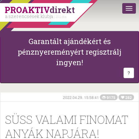
PROAKTIV
direkt
a szerencsések klubja
| 2011 óta
Garantált ajándékért és
pénznyereményért regisztrálj
ingyen!
?
2022.04.29. 15:58:41
9175
282
SÜSS VALAMI FINOMAT
ANYÁK NAPJÁRA!