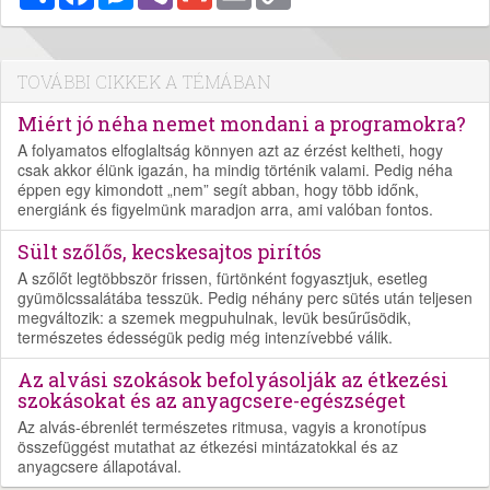
Link
TOVÁBBI CIKKEK A TÉMÁBAN
Miért jó néha nemet mondani a programokra?
A folyamatos elfoglaltság könnyen azt az érzést keltheti, hogy
csak akkor élünk igazán, ha mindig történik valami. Pedig néha
éppen egy kimondott „nem” segít abban, hogy több időnk,
energiánk és figyelmünk maradjon arra, ami valóban fontos.
Sült szőlős, kecskesajtos pirítós
A szőlőt legtöbbször frissen, fürtönként fogyasztjuk, esetleg
gyümölcssalátába tesszük. Pedig néhány perc sütés után teljesen
megváltozik: a szemek megpuhulnak, levük besűrűsödik,
természetes édességük pedig még intenzívebbé válik.
Az alvási szokások befolyásolják az étkezési
szokásokat és az anyagcsere-egészséget
Az alvás-ébrenlét természetes ritmusa, vagyis a kronotípus
összefüggést mutathat az étkezési mintázatokkal és az
anyagcsere állapotával.