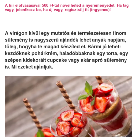
A hír elolvasásával 500 Ft-tal növelheted a nyereményedet. Ha tag
vagy, jelentkezz be, ha új vagy, regisztrálj itt (ingyenes)!
A virágon kívül egy mutatós és természetesen finom
sütemény is nagyszerű ajándék lehet anyák napjára,
főleg, hogyha te magad készíted el. Bármi jó lehet:
kezdőknek pohárkrém, haladóbbaknak egy torta, egy
szépen kidekorált cupcake vagy akár apró sütemény
is. Mi ezeket ajánljuk.