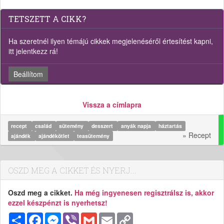
TETSZETT A CIKK?
Ha szeretnél ilyen témájú cikkek megjelenéséről értesítést kapni,
itt jelentkezz rá!
Beállítom
Vissza a címlapra
recept
család
sütemény
desszert
anyák napja
háztartás
» Recept
ajándék
ajándékötlet
teasütemény
OSZD MEG A CIKKET ÉS NYERJ...
Oszd meg a cikket.
Ha még ingyenesen regisztrálsz is, akkor
ezzel készpénzt is nyerhetsz!
Megosztás
Facebook
Messenger
Viber
Gmail
Email
Copy