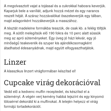
A megolvasztott vajat a tojással és a cukrokkal habosra keverjük.
Kaparjuk bele a vaníliát, adjunk hozzá mézet és egy narancs
reszelt héját. A száraz hozzávalókat összekeverjük egy tálban,
majd adagonként hozzákeverjük a masszához.
A tésztát madeleine formákba tesszük, de csak kb. a feléig töltjük
meg. A sütőt melegítsük elő 190 fokra és 10 perc alatt süssük
meg az apró süteményeket. Egy üveg jó házi lekvár, egy jó
minőségű teakeverék és szuper kis ajándékcsomagként
átadhatod édesanyádnak, majd együtt elfogyaszthatjátok.
Linzer
A klasszikus linzert virágformában készítsd el!
Cupcake virág dekorációval
Vedd elő a kedvenc muffin receptedet, és készítsd el a
süteményt. A végén verj kemény habbá tejszínt és egy kinyomó
tölcsérrel dekoráld ki a muffinokat. A tetején helyezz el virág
formájú tortadekorációt.