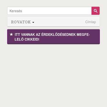
ROVATOK
Címlap
ITT VANNAK AZ ÉRDEK­LŐDÉ­SEDNEK MEGFE­
LELŐ CIKKEID!