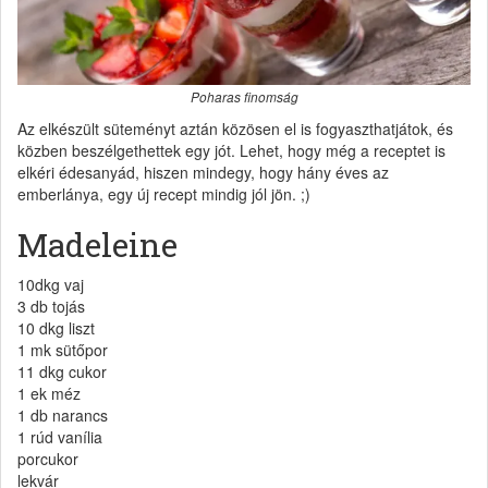
Poharas finomság
Az elkészült süteményt aztán közösen el is fogyaszthatjátok, és
közben beszélgethettek egy jót. Lehet, hogy még a receptet is
elkéri édesanyád, hiszen mindegy, hogy hány éves az
emberlánya, egy új recept mindig jól jön. ;)
Madeleine
10dkg vaj
3 db tojás
10 dkg liszt
1 mk sütőpor
11 dkg cukor
1 ek méz
1 db narancs
1 rúd vanília
porcukor
lekvár