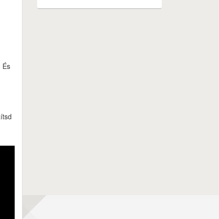
! És
ítsd