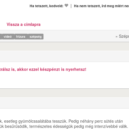
|
Ha tetszett, kedveld:
Ha nem tetszett, írd meg miért n
Vissza a címlapra
» Szép
g
videó
frizura
szépség
álsz is, akkor ezzel készpénzt is nyerhetsz!
juk, esetleg gyümölcssalátába tesszük. Pedig néhány perc sütés után
ük besűrűsödik, természetes édességük pedig még intenzívebbé válik.