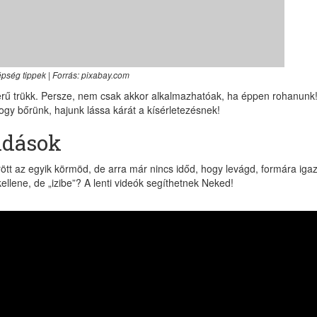
pség tippek | Forrás: pixabay.com
erű trükk. Persze, nem csak akkor alkalmazhatóak, ha éppen rohanunk
ogy bőrünk, hajunk lássa kárát a kísérletezésnek!
ldások
t az egyik körmöd, de arra már nincs időd, hogy levágd, formára igaz
ellene, de „izibe”? A lenti videók segíthetnek Neked!