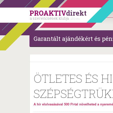
PROAKTIV
direkt
a szerencsések klubja
| 2011 óta
Garantált ajándékért és pén
ÖTLETES ÉS H
SZÉPSÉGTRÜK
A hír elolvasásával 500 Ft-tal növelheted a nyeremén