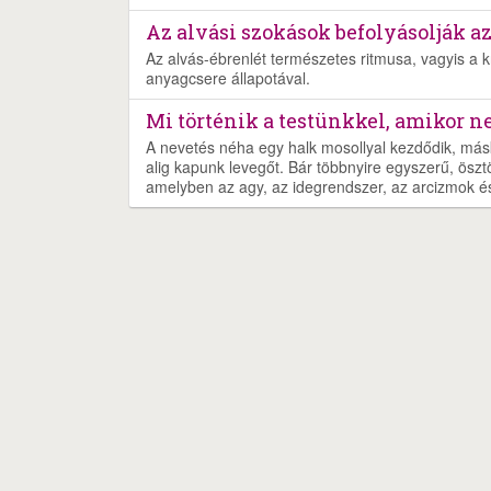
Az alvási szokások befolyásolják a
Az alvás-ébrenlét természetes ritmusa, vagyis a 
anyagcsere állapotával.
Mi történik a testünkkel, amikor 
A nevetés néha egy halk mosollyal kezdődik, más
alig kapunk levegőt. Bár többnyire egyszerű, öszt
amelyben az agy, az idegrendszer, az arcizmok és 