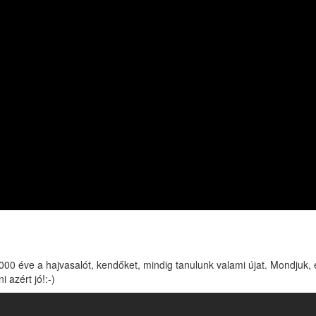
000 éve a hajvasalót, kendőket, mindig tanulunk valami újat. Mondjuk, 
 azért jó!:-)