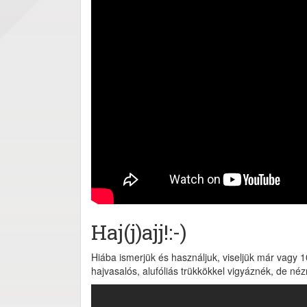
Haj(j)ajj!:-)
Hiába ismerjük és használjuk, viseljük már vagy 1
hajvasalós, alufóliás trükkökkel vigyáznék, de nézni