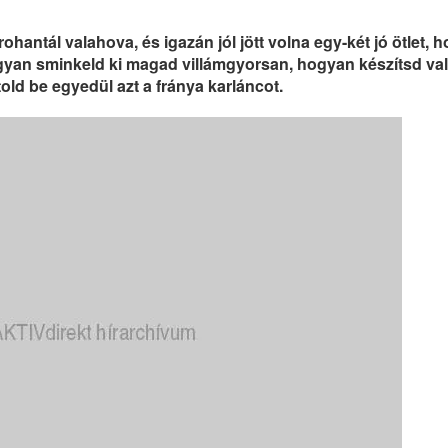
ohantál valahova, és igazán jól jött volna egy-két jó ötlet, 
ogyan sminkeld ki magad villámgyorsan, hogyan készítsd va
ld be egyedül azt a fránya karláncot.