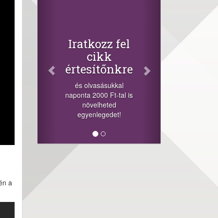
Facebook
Oszd meg
cikkeinket
+1.000.000 Ft...
Iratkozz fel
-nyeremény növelés jár
cikk
a szerencsésnek a
értesítőnkre
sorsolás napján! A
cikkek alján találsz
és olvasásukkal
megosztási
naponta 2000 Ft-tal is
lehetőséget. Lájkolj is
növelheted
minket!
egyenlegedet!
én a