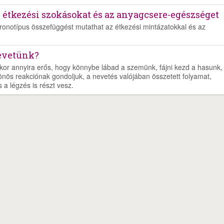
z étkezési szokásokat és az anyagcsere-egészséget
kronotípus összefüggést mutathat az étkezési mintázatokkal és az
nevetünk?
kor annyira erős, hogy könnybe lábad a szemünk, fájni kezd a hasunk,
önös reakciónak gondoljuk, a nevetés valójában összetett folyamat,
a légzés is részt vesz.