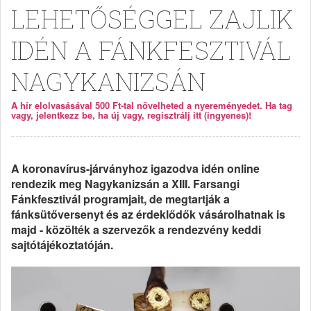
LEHETŐSÉGGEL ZAJLIK
IDÉN A FÁNKFESZTIVÁL
NAGYKANIZSÁN
A hír elolvasásával 500 Ft-tal növelheted a nyereményedet. Ha tag
vagy, jelentkezz be, ha új vagy, regisztrálj itt (ingyenes)!
A koronavírus-járványhoz igazodva idén online
rendezik meg Nagykanizsán a XIII. Farsangi
Fánkfesztivál programjait, de megtartják a
fánksütőversenyt és az érdeklődők vásárolhatnak is
majd - közölték a szervezők a rendezvény keddi
sajtótájékoztatóján.