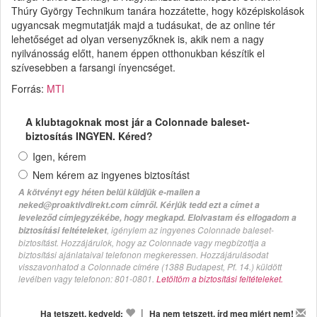
Thúry György Technikum tanára hozzátette, hogy középiskolások
ugyancsak megmutatják majd a tudásukat, de az online tér
lehetőséget ad olyan versenyzőknek is, akik nem a nagy
nyilvánosság előtt, hanem éppen otthonukban készítik el
szívesebben a farsangi ínyencséget.
Forrás:
MTI
A klubtagoknak most jár a Colonnade baleset-
biztosítás INGYEN. Kéred?
Igen, kérem
Nem kérem az ingyenes biztosítást
A kötvényt egy héten belül küldjük e-mailen a
neked@proaktivdirekt.com címről. Kérjük tedd ezt a címet a
leveleződ címjegyzékébe, hogy megkapd. Elolvastam és elfogadom a
, igénylem az ingyenes Colonnade baleset-
biztosítási feltételeket
biztosítást. Hozzájárulok, hogy az Colonnade vagy megbízottja a
biztosítási ajánlataival telefonon megkeressen. Hozzájárulásodat
visszavonhatod a Colonnade címére (1388 Budapest, Pf. 14.) küldött
levélben vagy telefonon: 801-0801.
Letöltöm a biztosítási feltételeket.
|
Ha tetszett, kedveld:
Ha nem tetszett, írd meg miért nem!