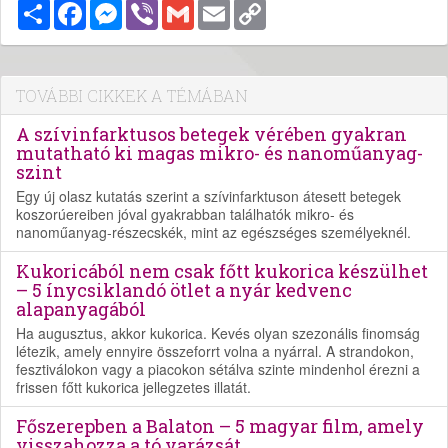
Megosztás
Facebook
Messenger
Viber
Gmail
Email
Copy
Link
TOVÁBBI CIKKEK A TÉMÁBAN
A szívinfarktusos betegek vérében gyakran
mutatható ki magas mikro- és nanoműanyag-
szint
Egy új olasz kutatás szerint a szívinfarktuson átesett betegek
koszorúereiben jóval gyakrabban találhatók mikro- és
nanoműanyag-részecskék, mint az egészséges személyeknél.
Kukoricából nem csak főtt kukorica készülhet
– 5 ínycsiklandó ötlet a nyár kedvenc
alapanyagából
Ha augusztus, akkor kukorica. Kevés olyan szezonális finomság
létezik, amely ennyire összeforrt volna a nyárral. A strandokon,
fesztiválokon vagy a piacokon sétálva szinte mindenhol érezni a
frissen főtt kukorica jellegzetes illatát.
Főszerepben a Balaton – 5 magyar film, amely
visszahozza a tó varázsát