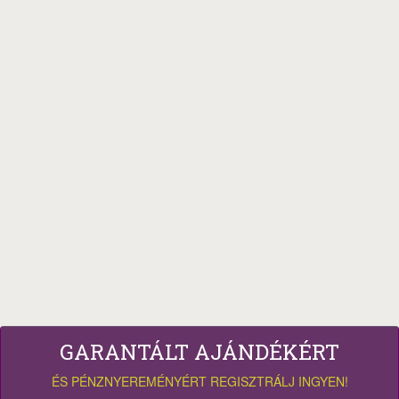
GARANTÁLT AJÁNDÉKÉRT
ÉS PÉNZNYEREMÉNYÉRT REGISZTRÁLJ INGYEN!