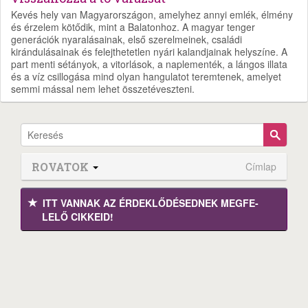
Kevés hely van Magyarországon, amelyhez annyi emlék, élmény
és érzelem kötődik, mint a Balatonhoz. A magyar tenger
generációk nyaralásainak, első szerelmeinek, családi
kirándulásainak és felejthetetlen nyári kalandjainak helyszíne. A
part menti sétányok, a vitorlások, a naplementék, a lángos illata
és a víz csillogása mind olyan hangulatot teremtenek, amelyet
semmi mással nem lehet összetéveszteni.
ROVATOK
Címlap
ITT VANNAK AZ ÉRDEK­LŐDÉ­SEDNEK MEGFE­
LELŐ CIKKEID!