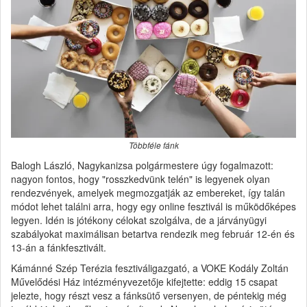
Többféle fánk
Balogh László, Nagykanizsa polgármestere úgy fogalmazott:
nagyon fontos, hogy "rosszkedvünk telén" is legyenek olyan
rendezvények, amelyek megmozgatják az embereket, így talán
módot lehet találni arra, hogy egy online fesztivál is működőképes
legyen. Idén is jótékony célokat szolgálva, de a járványügyi
szabályokat maximálisan betartva rendezik meg február 12-én és
13-án a fánkfesztivált.
Kámánné Szép Terézia fesztiváligazgató, a VOKE Kodály Zoltán
Művelődési Ház intézményvezetője kifejtette: eddig 15 csapat
jelezte, hogy részt vesz a fánksütő versenyen, de péntekig még