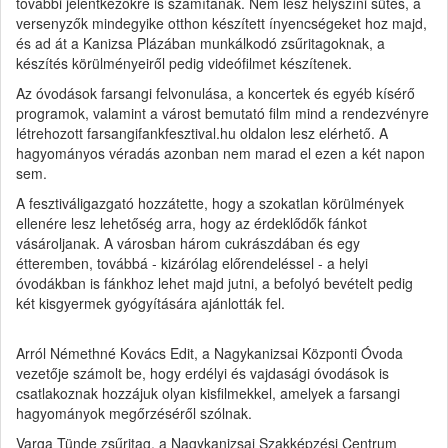
további jelentkezőkre is számítanak. Nem lesz helyszíni sütés, a
versenyzők mindegyike otthon készített ínyencségeket hoz majd,
és ad át a Kanizsa Plázában munkálkodó zsűritagoknak, a
készítés körülményeiről pedig videófilmet készítenek.
Az óvodások farsangi felvonulása, a koncertek és egyéb kísérő
programok, valamint a várost bemutató film mind a rendezvényre
létrehozott farsangifankfesztival.hu oldalon lesz elérhető. A
hagyományos véradás azonban nem marad el ezen a két napon
sem.
A fesztiváligazgató hozzátette, hogy a szokatlan körülmények
ellenére lesz lehetőség arra, hogy az érdeklődők fánkot
vásároljanak. A városban három cukrászdában és egy
étteremben, továbbá - kizárólag előrendeléssel - a helyi
óvodákban is fánkhoz lehet majd jutni, a befolyó bevételt pedig
két kisgyermek gyógyítására ajánlották fel.
Arról Némethné Kovács Edit, a Nagykanizsai Központi Óvoda
vezetője számolt be, hogy erdélyi és vajdasági óvodások is
csatlakoznak hozzájuk olyan kisfilmekkel, amelyek a farsangi
hagyományok megőrzéséről szólnak.
Varga Tünde zsűritag, a Nagykanizsai Szakképzési Centrum