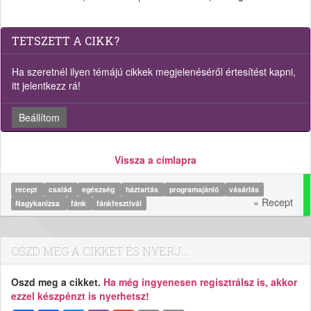
TETSZETT A CIKK?
Ha szeretnél ilyen témájú cikkek megjelenéséről értesítést kapni,
itt jelentkezz rá!
Beállítom
Vissza a címlapra
recept
család
egészség
háztartás
programajánló
vásárlás
» Recept
Nagykanizsa
fánk
fánkfesztivál
OSZD MEG A CIKKET ÉS NYERJ...
Oszd meg a cikket.
Ha még ingyenesen regisztrálsz is, akkor
ezzel készpénzt is nyerhetsz!