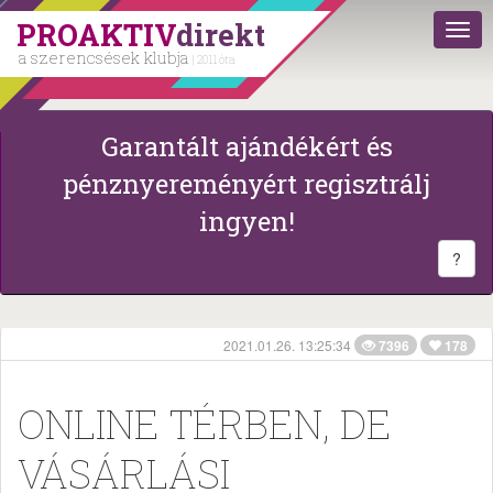
PROAKTIV
direkt
a szerencsések klubja
| 2011 óta
Garantált ajándékért és
pénznyereményért regisztrálj
ingyen!
?
2021.01.26. 13:25:34
7396
178
ONLINE TÉRBEN, DE
VÁSÁRLÁSI