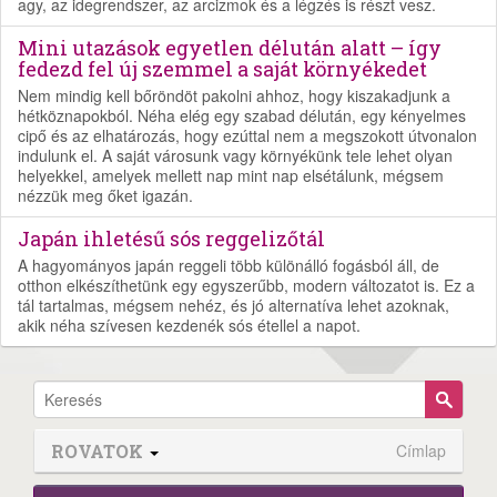
agy, az idegrendszer, az arcizmok és a légzés is részt vesz.
Mini utazások egyetlen délután alatt – így
fedezd fel új szemmel a saját környékedet
Nem mindig kell bőröndöt pakolni ahhoz, hogy kiszakadjunk a
hétköznapokból. Néha elég egy szabad délután, egy kényelmes
cipő és az elhatározás, hogy ezúttal nem a megszokott útvonalon
indulunk el. A saját városunk vagy környékünk tele lehet olyan
helyekkel, amelyek mellett nap mint nap elsétálunk, mégsem
nézzük meg őket igazán.
Japán ihletésű sós reggelizőtál
A hagyományos japán reggeli több különálló fogásból áll, de
otthon elkészíthetünk egy egyszerűbb, modern változatot is. Ez a
tál tartalmas, mégsem nehéz, és jó alternatíva lehet azoknak,
akik néha szívesen kezdenék sós étellel a napot.
ROVATOK
Címlap