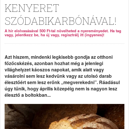
KENYERET
SZÓDABIKARBÓNÁVAL!
A hír elolvasásával 500 Ft-tal növelheted a nyereményedet. Ha tag
vagy, jelentkezz be, ha új vagy, regisztrálj itt (ingyenes)!
Azt hiszem, mindenki legkisebb gondja az otthoni
főzőcskézés, azonban hozhat még a jelenlegi
világhelyzet káoszos napokat, amik alatt vagy
vásárolni sem lesz kedvünk vagy az utolsó darab
élesztőért sem lesz erőnk „megverekedni”. Ráadásul
úgy tűnik, hogy április közepéig nem is nagyon lesz
élesztő a boltokban...