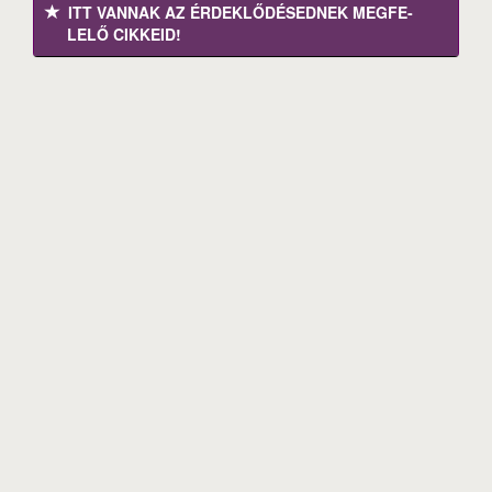
ITT VANNAK AZ ÉRDEK­LŐDÉ­SEDNEK MEGFE­
LELŐ CIKKEID!