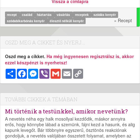
Vissza a címlapra
recept
család
háztartás
vásárlás
receptek
szódás kenyér
» Recept
szódabikarbónás kenyér
élesztő nélküli kenyér
OSZD MEG A CIKKET ÉS NYERJ...
Oszd meg a cikket.
Ha még ingyenesen regisztrálsz is, akkor
ezzel készpénzt is nyerhetsz!
Megosztás
Facebook
Messenger
Viber
Gmail
Email
Copy
Link
TOVÁBBI CIKKEK A TÉMÁBAN
Mi történik a testünkkel, amikor nevetünk?
A nevetés néha egy halk mosollyal kezdődik, máskor annyira
erős, hogy könnybe lábad a szemünk, fájni kezd a hasunk, és alig
kapunk levegőt. Bár többnyire egyszerű, ösztönös reakciónak
gondoljuk, a nevetés valójában összetett folyamat, amelyben az