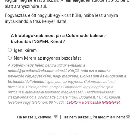
alatt aranyszínűre sül.
Fogyasztás előtt hagyjuk egy kicsit hűlni, hiába lesz annyira
ínycsiklandó a friss kenyér illata!
A klubtagoknak most jár a Colonnade baleset-
biztosítás INGYEN. Kéred?
Igen, kérem
Nem kérem az ingyenes biztosítást
A kötvényt egy héten belül küldjük e-mailen a
neked@proaktivdirekt.com címről. Kérjük tedd ezt a címet a
leveleződ címjegyzékébe, hogy megkapd. Elolvastam és elfogadom a
, igénylem az ingyenes Colonnade baleset-
biztosítási feltételeket
biztosítást. Hozzájárulok, hogy az Colonnade vagy megbízottja a
biztosítási ajánlataival telefonon megkeressen. Hozzájárulásodat
visszavonhatod a Colonnade címére (1388 Budapest, Pf. 14.) küldött
levélben vagy telefonon: 801-0801.
Letöltöm a biztosítási feltételeket.
|
Ha tetszett, kedveld:
Ha nem tetszett, írd meg miért nem!