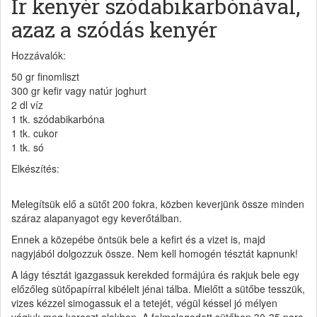
Ír kenyér szódabikarbónával,
azaz a szódás kenyér
Hozzávalók:
50 gr finomliszt
300 gr kefir vagy natúr joghurt
2 dl víz
1 tk. szódabikarbóna
1 tk. cukor
1 tk. só
Elkészítés:
Melegítsük elő a sütőt 200 fokra, közben keverjünk össze minden
száraz alapanyagot egy keverőtálban.
Ennek a közepébe öntsük bele a kefirt és a vizet is, majd
nagyjából dolgozzuk össze. Nem kell homogén tésztát kapnunk!
A lágy tésztát igazgassuk kerekded formájúra és rakjuk bele egy
előzőleg sütőpapírral kibélelt jénai tálba. Mielőtt a sütőbe tesszük,
vizes kézzel simogassuk el a tetejét, végül késsel jó mélyen
vágjuk meg kereszt alakban. A felmelegedett sütőben 30-35 perc