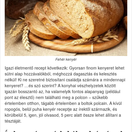
Fehér kenyér
Igazi életmentő recept következik: Gyorsan finom kenyeret lehet
sütni alap hozzávalókból, méghozzá dagasztás és kelesztés
nélkül! Ki ne szeretné biztosítani családja számára a mindennapi
kenyeret? …és szó szerint? A konyhai vészhelyzetek között
igazán bosszantó az, ha valamelyik fontos alapanyag (például
pont az élesztő) nem található meg a polcon – szűkebb
értelemben otthon, tágabb értelemben a boltok polcain. A kívül
ropogós, belül puha kenyér receptje az írektől származik, és
körülbelül 5, igen, jól olvasod, 5 perc alatt össze lehet állítani a
tésztáját.