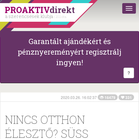
PROAKTIV
direkt
a szerencsések klubja
| 2011 óta
Garantált ajándékért és
pénznyereményért regisztrálj
ingyen!
?
2020.03.26. 16:02:37
16479
331
NINCS OTTHON
ÉLESZTŐ? SÜSS