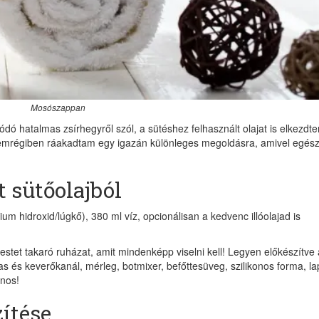
Mosószappan
ódó hatalmas zsírhegyről szól, a sütéshez felhasznált olajat is elkezdt
emrégiben ráakadtam egy igazán különleges megoldásra, amivel egés
 sütőolajból
um hidroxid/lúgkő), 380 ml víz, opcionálisan a kedvenc illóolajad is
estet takaró ruházat, amit mindenképp viselni kell! Legyen előkészítve 
 és keverőkanál, mérleg, botmixer, befőttesüveg, szilikonos forma, la
znos!
ítése