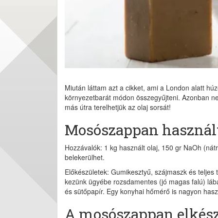
Miután láttam azt a cikket, ami a London alatt húz
környezetbarát módon összegyűjteni. Azonban n
más útra terelhetjük az olaj sorsát!
Mosószappan használt
Hozzávalók: 1 kg használt olaj, 150 gr NaOh (nátri
belekerülhet.
Előkészületek: Gumikesztyű, szájmaszk és teljes t
kezünk ügyébe rozsdamentes (jó magas falú) lábas
és sütőpapír. Egy konyhai hőmérő is nagyon has
A mosószappan elkész