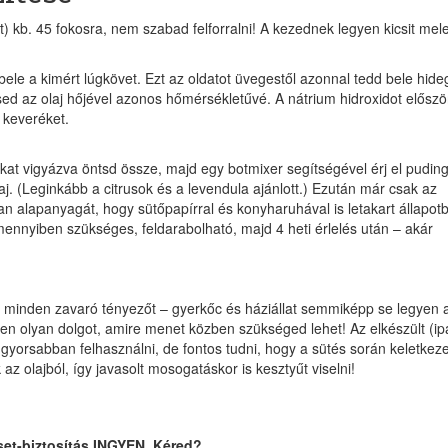
t) kb. 45 fokosra, nem szabad felforralni! A kezednek legyen kicsit mel
bele a kimért lúgkövet. Ezt az oldatot üvegestől azonnal tedd bele hide
ed az olaj hőjével azonos hőmérsékletűvé. A nátrium hidroxidot először
 keveréket.
at vigyázva öntsd össze, majd egy botmixer segítségével érj el pudin
laj. (Leginkább a citrusok és a levendula ajánlott.) Ezután már csak az
pan alapanyagát, hogy sütőpapírral és konyharuhával is letakart állapot
nnyiben szükséges, feldarabolható, majd 4 heti érlelés után – akár
 ki minden zavaró tényezőt – gyerkőc és háziállat semmiképp se legyen 
nden olyan dolgot, amire menet közben szükséged lehet! Az elkészült (ip
orsabban felhasználni, de fontos tudni, hogy a sütés során keletkeze
 olajból, így javasolt mosogatáskor is kesztyűt viselni!
set-biztosítás INGYEN. Kéred?