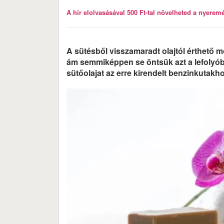
A hír elolvasásával 500 Ft-tal növelheted a nyeremén
A sütésből visszamaradt olajtól érthető
ám semmiképpen se öntsük azt a lefolyóba!
sütőolajat az erre kirendelt benzinkutakh