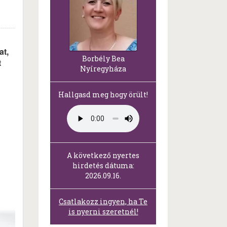
at,
Borbély Bea
t
Nyíregyháza
Hallgasd meg hogy örült!
A következő nyertes
hirdetés dátuma:
2026.09.16.
Csatlakozz ingyen, ha Te
is nyerni szeretnél!