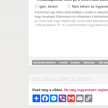
Igen, kérem
Nem kérem az ingyenes 
A kötvényt egy héten belül küldjük e-mailen a neked@
hogy megkapd. Elolvastam és elfogadom a biztosítási 
az Colonnade vagy megbízottja a biztosítási ajánlatai
(1388 Budapest, Pf. 14.) küldött levélben vagy telefono
környezetvédelem
család
konyha
háztartás
házi pr
OSZD MEG A CIKKET ÉS NYERJ...
Oszd meg a cikket.
Ha még ingyenesen regisztr
Megosztás
Facebook
Messenger
Viber
Gmail
Email
Copy
Link