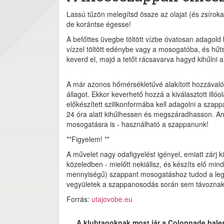
Lassú tűzön melegítsd össze az olajat (és zsíroka
de korántse égesse!
A befőttes üvegbe töltött vízbe óvatosan adagold 
vízzel töltött edénybe vagy a mosogatóba, és hűts
keverd el, majd a tetőt rácsavarva hagyd kihűlni a
A már azonos hőmérsékletűvé alakított hozzávalók
állagot. Ekkor keverhető hozzá a kiválasztott illóo
előkészített szilikonformába kell adagolni a szap
24 óra alatt kihűlhessen és megszáradhasson. Ame
mosogatásra is - használható a szappanunk!
**Figyelem! **
A művelet nagy odafigyelést igényel, emiatt zárj
közeledben - mielőtt nekiállsz, és készíts elő mi
mennyiségű) szappant mosogatáshoz tudod a leggy
vegyületek a szappanosodás során sem távoznak az
Forrás:
utajovobe.eu
A klubtagoknak most jár a Colonnade bale