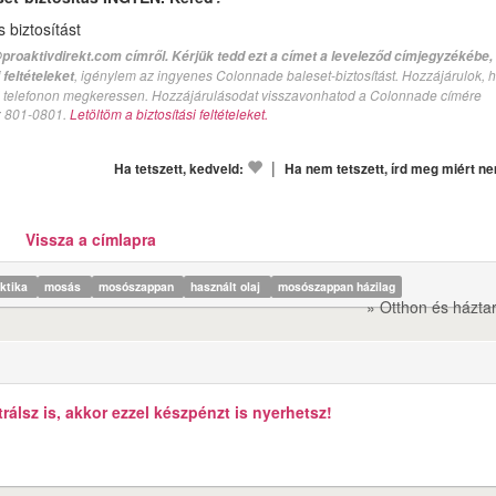
biztosítást
proaktivdirekt.com címről. Kérjük tedd ezt a címet a leveleződ címjegyzékébe,
, igénylem az ingyenes Colonnade baleset-biztosítást. Hozzájárulok, 
feltételeket
val telefonon megkeressen. Hozzájárulásodat visszavonhatod a Colonnade címére
n: 801-0801.
Letöltöm a biztosítási feltételeket.
|
Ha tetszett, kedveld:
Ha nem tetszett, írd meg miért n
Vissza a címlapra
aktika
mosás
mosószappan
használt olaj
mosószappan házilag
» Otthon és házta
álsz is, akkor ezzel készpénzt is nyerhetsz!