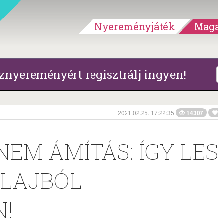
Nyereményjáték
Maga
znyereményért regisztrálj ingyen!
2021.02.25. 17:22:35
14307
NEM ÁMÍTÁS: ÍGY LE
OLAJBÓL
!