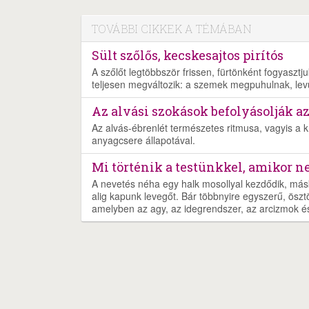
TOVÁBBI CIKKEK A TÉMÁBAN
Sült szőlős, kecskesajtos pirítós
A szőlőt legtöbbször frissen, fürtönként fogyaszt
teljesen megváltozik: a szemek megpuhulnak, lev
Az alvási szokások befolyásolják a
Az alvás-ébrenlét természetes ritmusa, vagyis a 
anyagcsere állapotával.
Mi történik a testünkkel, amikor 
A nevetés néha egy halk mosollyal kezdődik, más
alig kapunk levegőt. Bár többnyire egyszerű, öszt
amelyben az agy, az idegrendszer, az arcizmok és 