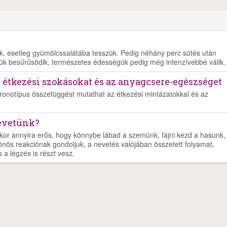
juk, esetleg gyümölcssalátába tesszük. Pedig néhány perc sütés után
ük besűrűsödik, természetes édességük pedig még intenzívebbé válik.
z étkezési szokásokat és az anyagcsere-egészséget
kronotípus összefüggést mutathat az étkezési mintázatokkal és az
nevetünk?
kor annyira erős, hogy könnybe lábad a szemünk, fájni kezd a hasunk,
önös reakciónak gondoljuk, a nevetés valójában összetett folyamat,
a légzés is részt vesz.