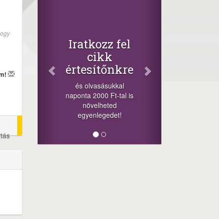
hogy
Iratkozz fel
cikk
értesítőnkre
em!
és olvasásukkal
naponta 2000 Ft-tal is
növelheted
egyenlegedet!
rtás