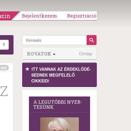
zin
Bejelentkezem
Regisztráció
?
ROVATOK
Címlap
300
ITT VANNAK AZ ÉRDEK­LŐDÉ­
SEDNEK MEGFE­LELŐ
CIKKEID!
SZ
A LEG­U­TÓB­BI NYER­
TE­SÜNK