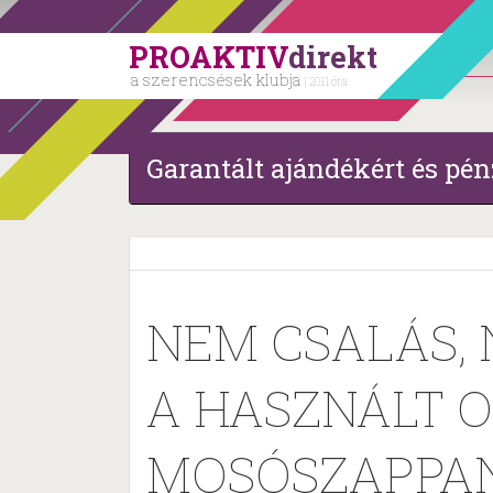
PROAKTIV
direkt
a szerencsések klubja
| 2011 óta
Garantált ajándékért és pén
NEM CSALÁS, 
A HASZNÁLT 
MOSÓSZAPPAN