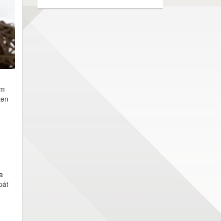
em
zen
a
pát