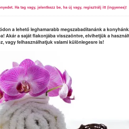
yedet. Ha tag vagy, jelentkezz be, ha új vagy, regisztrálj itt (ingyenes)!
 módon a lehető leghamarabb megszabadítanánk a konyhánk
 Akár a saját flakonjába visszaöntve, elvihetjük a használ
oz, vagy felhasználhatjuk valami különlegesre is!