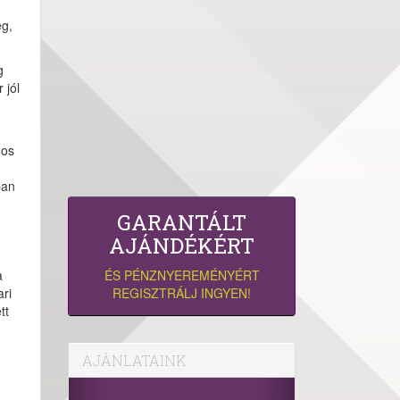
eg,
g
 jól
gos
ban
GARANTÁLT
AJÁNDÉKÉRT
a
ÉS PÉNZNYEREMÉNYÉRT
ari
REGISZTRÁLJ INGYEN!
tt
AJÁNLATAINK